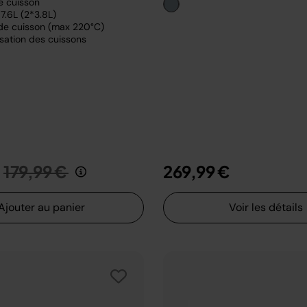
e cuisson
7.6L (2*3.8L)
de cuisson (max 220°C)
sation des cuissons
Prix réduit de
au
179,99 €
269,99 €
Ajouter au panier
Voir les détails