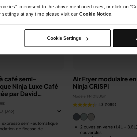
cookies" to consent to the above mentioned uses, or click on "Co
settings at any time please visit our
Cookie Notice
.
Cookie Settings
à café semi-
Air Fryer modulaire en
que Ninja Luxe Café
Ninja CRISPi
sée par David
Modèle: FN101EUGY
m
UBK
4.3
(1069)
4.3
(392)
à expresso semi-automatique
2 cuves en verre (1.4L + 3.8L
dation de finesse de
couvercles