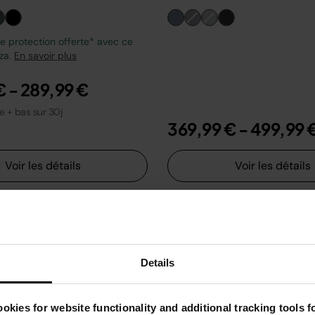
 protection offerte* avec ce
zza.
En savoir plus
€
-
289,99 €
le + bas sur 30j
369,99 €
-
499,99 
Voir les détails
Voir les détails
Details
okies for website functionality and additional tracking tools 