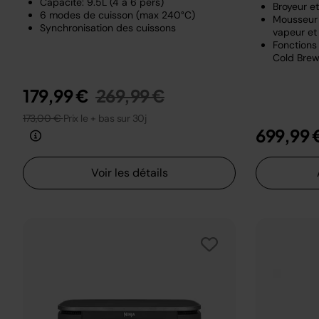
Capacité: 9.5L (4 à 6 pers)
Broyeur e
6 modes de cuisson (max 240°C)
Mousseur 
Synchronisation des cuissons
vapeur et 
Fonctions 
Cold Brew
Prix réduit de
au
179,99 €
269,99 €
173,00 €
Prix le + bas sur 30j
699,99 
Voir les détails