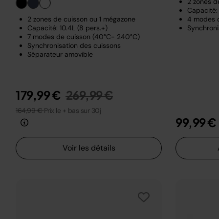
2 zones d
Capacité: 
2 zones de cuisson ou 1 mégazone
4 modes 
Capacité: 10.4L (8 pers.+)
Synchroni
7 modes de cuisson (40°C- 240°C)
Synchronisation des cuissons
Séparateur amovible
Prix réduit de
au
179,99 €
269,99 €
164,99 €
Prix le + bas sur 30j
99,99 €
Voir les détails