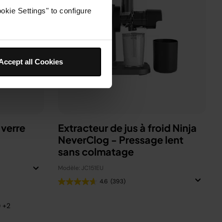
okie Settings" to configure
Accept all Cookies
 verre
Extracteur de jus à froid Ninja
NeverClog - Pressage lent
sans colmatage
Modèle: JC151EU
4.6
(393)
) +2