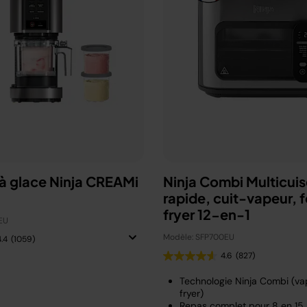
à glace Ninja CREAMi
Ninja Combi Multicuis
rapide, cuit-vapeur, fo
fryer 12-en-1
EU
Modèle: SFP700EU
4.4
(1059)
4.6
(827)
Technologie Ninja Combi (vap
fryer)
Repas complet pour 8 en 15