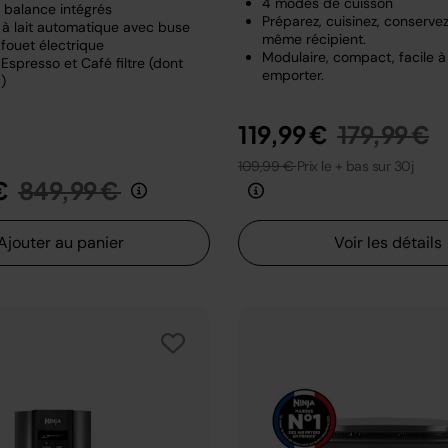
4 modes de cuisson
t balance intégrés
Préparez, cuisinez, conserve
à lait automatique avec buse
même récipient.
fouet électrique
Modulaire, compact, facile à
Espresso et Café filtre (dont
emporter.
)
Prix rédui
a
119,99 €
179,99 €
109,99 €
Prix le + bas sur 30j
Prix réduit de
au
€
849,99 €
Ajouter au panier
Voir les détails