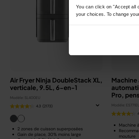
You can click on "Accept all 
your choices. To change your 
Air Fryer Ninja DoubleStack XL,
Machine 
verticale, 9.5L, 6-en-1
automati
Pro, pen
Modèle: SL400EU
Beckha
Modèle: ES771E
4.3
(2173)
Machine 
2 zones de cuisson superposées
Recomman
Gain de place, 30% moins large
mouture