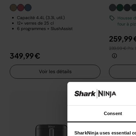
Capacité 4.4L (3.3L util.)
Housse de
12+ verres de 25 cl
four à pi
6 programmes + SlushAssist
259,99 
239,99 €
Prix 
349,99 €
Voir les détails
Consent
SharkNinja uses essential co