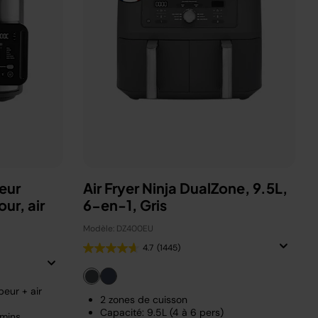
eur
Air Fryer Ninja DualZone, 9.5L,
ur, air
6-en-1, Gris
Modèle: DZ400EU
4.7
(1445)
eur + air
2 zones de cuisson
Capacité: 9.5L (4 à 6 pers)
 mins