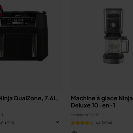
 Ninja DualZone, 7.6L,
Machine à glace Ninj
Deluxe 10-en-1
EU
Modèle: NC502EU
4.6
(293)
4.4
(1084)