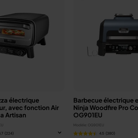
zza électrique
Barbecue électrique e
ur, avec fonction Air
Ninja Woodfire Pro C
ja Artisan
OG901EU
EU
Modèle: OG901EU
.7
(224)
4.5
(380)