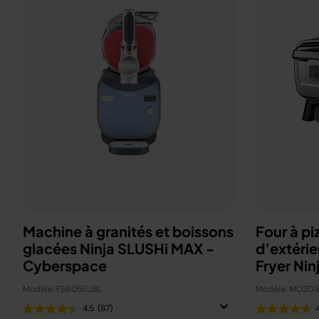
Machine à granités et boissons
Four à pi
glacées Ninja SLUSHi MAX -
d’extérie
Cyberspace
Fryer Nin
Modèle: FS605EUBL
Modèle: MO201
4.5
(87)
4