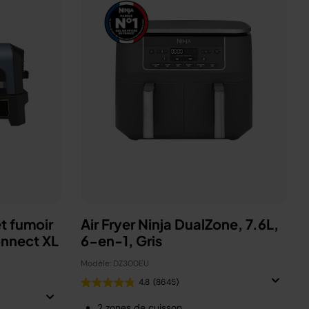
t fumoir
Air Fryer Ninja DualZone, 7.6L,
onnect XL
6-en-1, Gris
Modèle: DZ300EU
4.8
(8645)
2 zones de cuisson