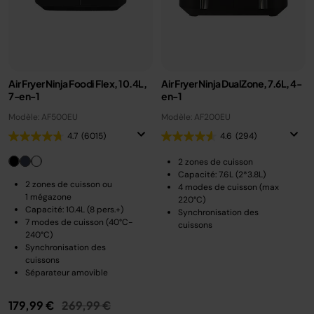
Air Fryer Ninja Foodi Flex, 10.4L,
Air Fryer Ninja DualZone, 7.6L, 4-
7-en-1
en-1
Modèle: AF500EU
Modèle: AF200EU
4.7
(6015)
4.6
(294)
2 zones de cuisson
Capacité: 7.6L (2*3.8L)
2 zones de cuisson ou
4 modes de cuisson (max
1 mégazone
220°C)
Capacité: 10.4L (8 pers.+)
Synchronisation des
7 modes de cuisson (40°C-
cuissons
240°C)
Synchronisation des
cuissons
Séparateur amovible
Prix réduit de
au
179,99 €
269,99 €