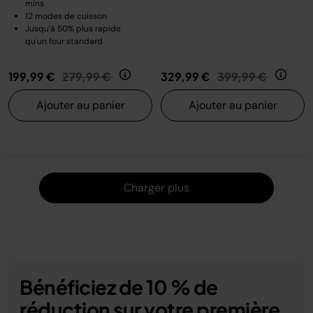
mins
12 modes de cuisson
Jusqu'à 50% plus rapide
qu'un four standard
Prix réduit de
au
Prix réduit de
au
199,99 €
279,99 €
329,99 €
399,99 €
Ajouter au panier
Ajouter au panier
Charger
Charger plus
Bénéficiez de 10 % de
réduction sur votre première