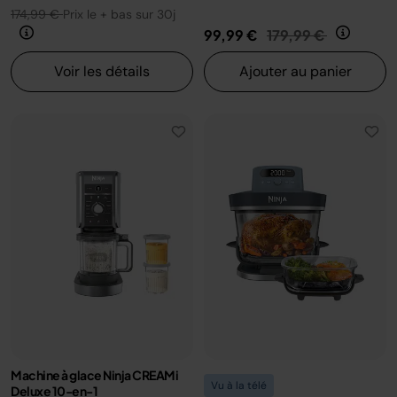
174,99 €
Prix le + bas sur 30j
Prix réduit de
au
99,99 €
179,99 €
Voir les détails
Ajouter au panier
Machine à glace Ninja CREAMi
Vu à la télé
Deluxe 10-en-1