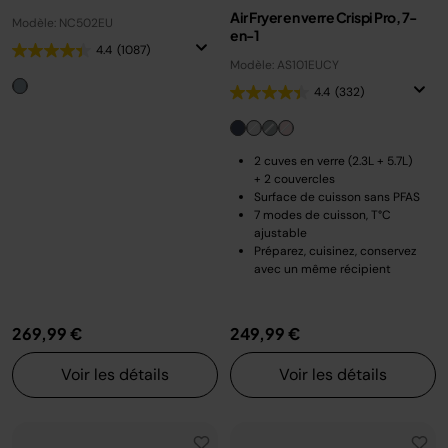
Air Fryer en verre Crispi Pro, 7-
Modèle: NC502EU
en-1
4.4
(1087)
Modèle: AS101EUCY
4.4
(332)
2 cuves en verre (2.3L + 5.7L)
+ 2 couvercles
Surface de cuisson sans PFAS
7 modes de cuisson, T°C
ajustable
Préparez, cuisinez, conservez
avec un même récipient
269,99 €
249,99 €
Voir les détails
Voir les détails