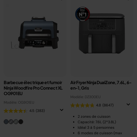
Barbecue électrique et fumoir
Air Fryer Ninja DualZone, 7.6L, 6-
Ninja Woodfire Pro Connect XL
en-1, Gris
OG901EU
Modèle: DZ300EU
Modèle: OG901EU
4.8
(8647)
4.5
(383)
2 zones de cuisson
Capacité: 7.6L (2*3.8L)
Idéal 3 à 5 personnes
6 modes de cuisson (max