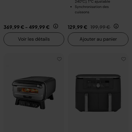
240°C), T°C ajustable
Synchronisation des
cuissons
Prix réduit de
au
369,99 €
-
499,99 €
129,99 €
199,99 €
Voir les détails
Ajouter au panier