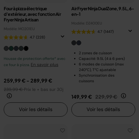
Four à pizza électrique
Air Fryer Ninja DualZone, 9.5L, 6-
d’extérieur, avec fonction Air
en-1
Fryer Ninja Artisan
Modèle: DZ400EU
Modèle: MO201EU
4.7
(1447)
4.7
(228)
2 zones de cuisson
Housse de protection offerte* avec
Capacité: 9.5L (4 à 6 pers)
En savoir plus
6 modes de cuisson (max
ce four à pizza.
240°C), T°C ajustable
Synchronisation des
259,99 €
-
289,99 €
cuissons
239,99 €
Prix le + bas sur 30j
Prix réduit de
au
149,99 €
229,99 €
Voir les détails
Voir les détails