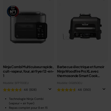
Ninja Combi Multicuiseur rapide,
Barbecue électrique et fumoir
cuit-vapeur, four, air fryer 12-en-
Ninja Woodfire Pro XL avec
1
thermosonde Smart Cook
OG850EU
Modèle: SFP700EU
Modèle: OG850EU
4.6
(828)
4.6
(350)
Technologie Ninja Combi
(vapeur + air fryer)
Repas complet pour 8 en 15