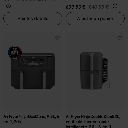
173,00 €
Prix le + bas sur 30j
Prix réduit de
au
699,99 €
849,99 €
Voir les détails
Ajouter au panier
Air Fryer Ninja DualZone, 9.5L, 6-
Air Fryer Ninja DoubleStack XL,
en-1, Gris
verticale, thermosonde
intelligente, 9.5L, 6-en-1