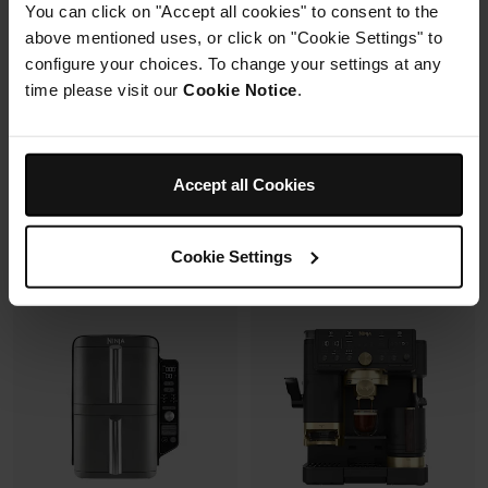
You can click on "Accept all cookies" to consent to the
avec un même récipient.
Modulaire, compact, facile à
above mentioned uses, or click on "Cookie Settings" to
ranger et emporter.
configure your choices. To change your settings at any
time please visit our
Cookie Notice
.
Prix réduit de
au
119,99 €
179,99 €
109,99 €
Prix le + bas sur 30j
349,99 €
Accept all Cookies
Voir les détails
Voir les détails
Cookie Settings