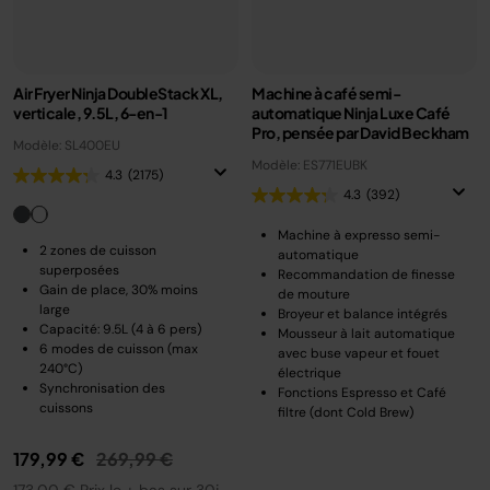
Air Fryer Ninja DoubleStack XL,
Machine à café semi-
verticale, 9.5L, 6-en-1
automatique Ninja Luxe Café
Pro, pensée par David Beckham
Modèle: SL400EU
Modèle: ES771EUBK
4.3
(2175)
4.3
(392)
Machine à expresso semi-
2 zones de cuisson
automatique
superposées
Recommandation de finesse
Gain de place, 30% moins
de mouture
large
Broyeur et balance intégrés
Capacité: 9.5L (4 à 6 pers)
Mousseur à lait automatique
6 modes de cuisson (max
avec buse vapeur et fouet
240°C)
électrique
Synchronisation des
Fonctions Espresso et Café
cuissons
filtre (dont Cold Brew)
Prix réduit de
au
179,99 €
269,99 €