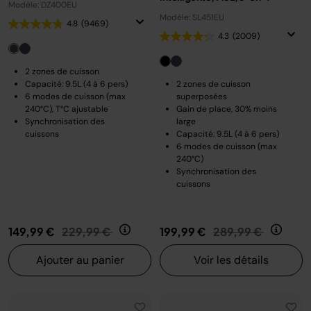
Modèle: DZ400EU
Modèle: SL451EU
4.8
(9469)
4.3
(2009)
2 zones de cuisson
Capacité: 9.5L (4 à 6 pers)
2 zones de cuisson
6 modes de cuisson (max
superposées
240°C), T°C ajustable
Gain de place, 30% moins
Synchronisation des
large
cuissons
Capacité: 9.5L (4 à 6 pers)
6 modes de cuisson (max
240°C)
Synchronisation des
cuissons
Prix réduit de
au
Prix réduit de
au
149,99 €
229,99 €
199,99 €
289,99 €
Ajouter au panier
Voir les détails