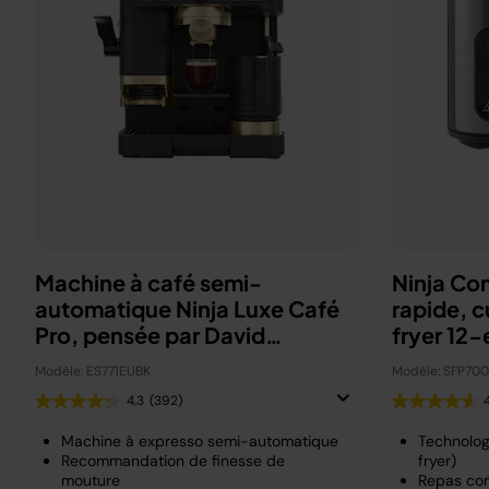
Machine à café semi-
Ninja Co
automatique Ninja Luxe Café
rapide, c
Pro, pensée par David
fryer 12-
Beckham
Modèle: ES771EUBK
Modèle: SFP70
4.3
(392)
Machine à expresso semi-automatique
Technolog
Recommandation de finesse de
fryer)
mouture
Repas com