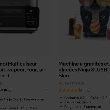
mbi Multicuiseur
Machine à granités et
uit-vapeur, four, air
glacées Ninja SLUSHi 
en-1
Bleu
0EU
Modèle: FS701EUBL
4.6
(827)
5.0
(15)
Capacité 4.2L - 2x2.1 L (2.8L u
ie Ninja Combi (vapeur + air
10+ verres de 25 cl
Programme SlushAssist
plet pour 8 en 15 mins