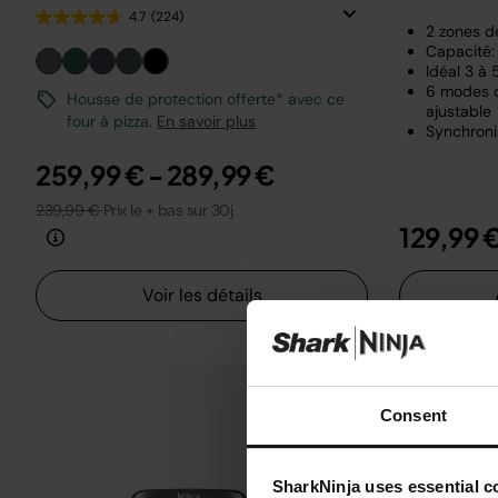
4.7
(224)
2 zones d
Capacité: 
Idéal 3 à
6 modes d
Housse de protection offerte* avec ce
ajustable
four à pizza.
En savoir plus
Synchroni
259,99 €
-
289,99 €
239,99 €
Prix le + bas sur 30j
129,99 
Voir les détails
Consent
SharkNinja uses essential co