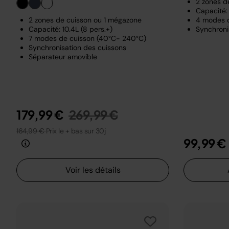
2 zones d
Capacité: 
2 zones de cuisson ou 1 mégazone
4 modes 
Capacité: 10.4L (8 pers.+)
Synchroni
7 modes de cuisson (40°C- 240°C)
Synchronisation des cuissons
Séparateur amovible
Prix réduit de
au
179,99 €
269,99 €
164,99 €
Prix le + bas sur 30j
99,99 €
Voir les détails