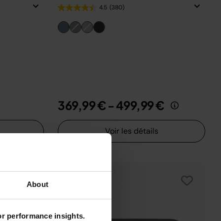
4.5
(380)
369,99 €
-
499,99 €
Voir les détails
About
for performance insights.