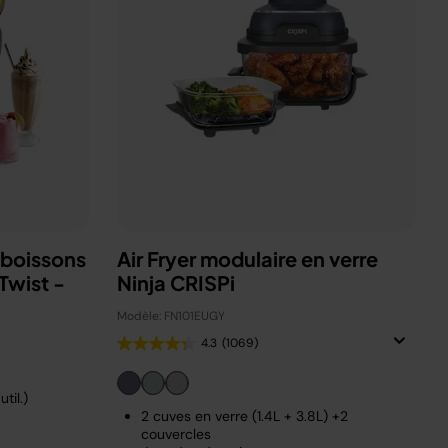
 boissons
Air Fryer modulaire en verre
Twist -
Ninja CRISPi
Modèle: FN101EUGY
4.3
(1069)
til.)
2 cuves en verre (1.4L + 3.8L) +2
couvercles