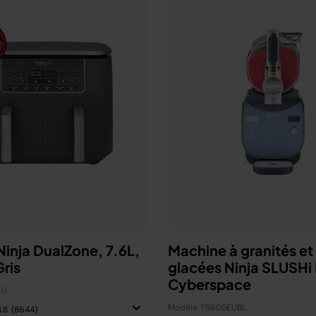
 Ninja DualZone, 7.6L,
Machine à granités et
ris
glacées Ninja SLUSHi
Cyberspace
EU
Modèle: FS605EUBL
4.8
(8644)