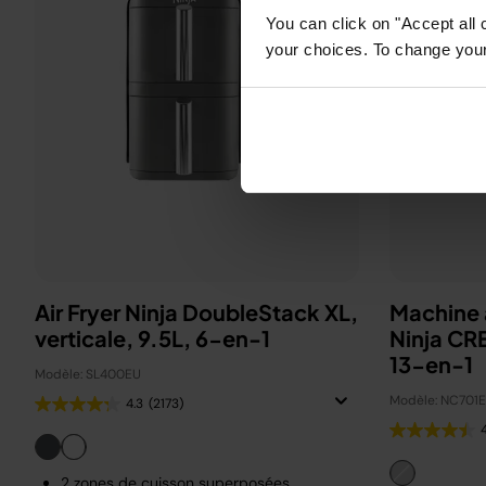
You can click on "Accept all 
your choices. To change your 
Air Fryer Ninja DoubleStack XL,
Machine à
verticale, 9.5L, 6-en-1
Ninja CR
13-en-1
Modèle: SL400EU
Modèle: NC701
4.3
(2173)
2 zones de cuisson superposées