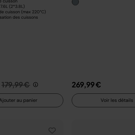
e cuisson
7.6L (2*3.8L)
de cuisson (max 220°C)
sation des cuissons
Prix réduit de
au
179,99 €
269,99 €
Ajouter au panier
Voir les détails