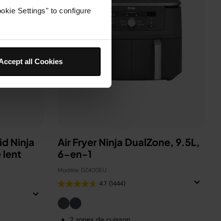
okie Settings" to configure
Accept all Cookies
id Ninja
Air Fryer Ninja DualZone, 9.5L,
 lent
6-en-1
Modèle: DZ400EU
4.7
(1444)
2 zones de cuisson