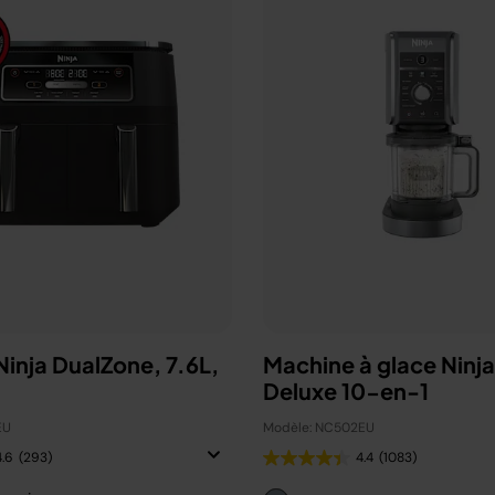
 Ninja DualZone, 7.6L,
Machine à glace Ninj
Deluxe 10-en-1
EU
Modèle: NC502EU
4.6
(293)
4.4
(1083)