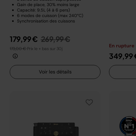
Gain de place, 30% moins large
Capacité: 9.5L (4 à 6 pers)
6 modes de cuisson (max 240°C)
Synchronisation des cuissons
Prix réduit de
au
179,99 €
269,99 €
En rupture
173,00 €
Prix le + bas sur 30j
349,99 
Voir les détails