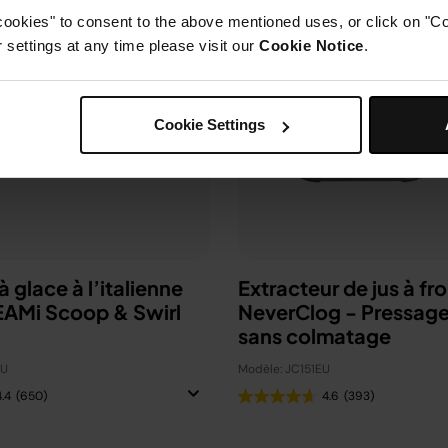
cookies" to consent to the above mentioned uses, or click on "Co
settings at any time please visit our
Cookie Notice
.
Cookie Settings
 glace à l’italienne
Extracteur de jus à fro
EAMi Scoop & Swirl​
NeverClog - Pressage
sans colmatage
EU
Modèle: JC151EU
4.4
(650)
4.6
(393)