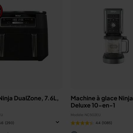
 Ninja DualZone, 7.6L,
Machine à glace Ninj
Deluxe 10-en-1
EU
Modèle: NC502EU
4.6
(293)
4.4
(1085)