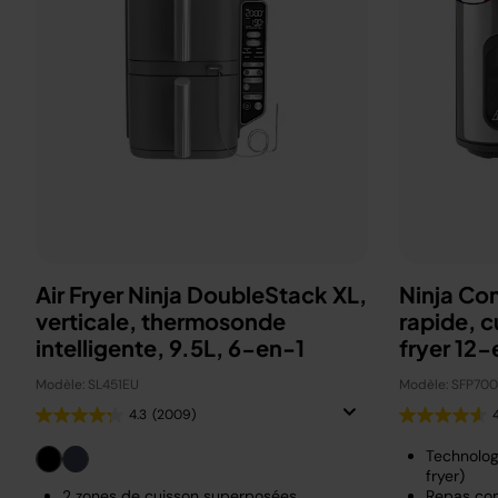
Air Fryer Ninja DoubleStack XL,
Ninja Co
verticale, thermosonde
rapide, c
intelligente, 9.5L, 6-en-1
fryer 12-
Modèle: SL451EU
Modèle: SFP70
4.3
(2009)
Technolog
fryer)
2 zones de cuisson superposées
Repas com