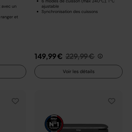
6 modes de cuisson (max 240°C), T°C
z avec un
ajustable
Synchronisation des cuissons
 ranger et
t de
u
Prix réduit de
au
149,99 €
229,99 €
Voir les détails