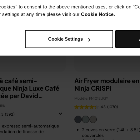
cookies" to consent to the above mentioned uses, or click on "Co
settings at any time please visit our
Cookie Notice
.
Cookie Settings
à café semi-
Air Fryer modulaire en
que Ninja Luxe Café
Ninja CRISPi
sée par David
Modèle: FN101EUGY
m
UBK
4.3
(1070)
4.3
(392)
à expresso semi-automatique
2 cuves en verre (1.4L + 3.8L
dation de finesse de
couvercles