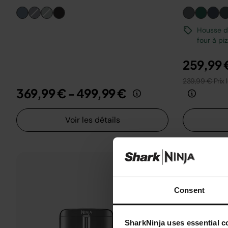
Housse de
four à pi
259,99 
239,99 €
Prix 
369,99 €
-
499,99 €
Voir les détails
Consent
SharkNinja uses essential co