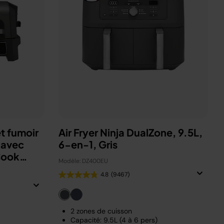
t fumoir
Air Fryer Ninja DualZone, 9.5L,
 avec
6-en-1, Gris
Cook
Modèle: DZ400EU
4.8
(9467)
2 zones de cuisson
Capacité: 9.5L (4 à 6 pers)