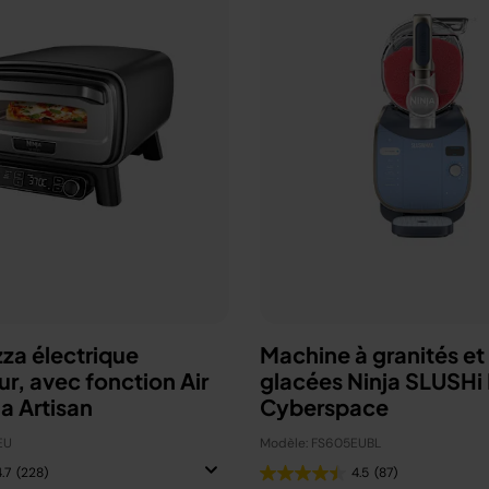
zza électrique
Machine à granités et
ur, avec fonction Air
glacées Ninja SLUSHi
ja Artisan
Cyberspace
EU
Modèle: FS605EUBL
.7
(228)
4.5
(87)