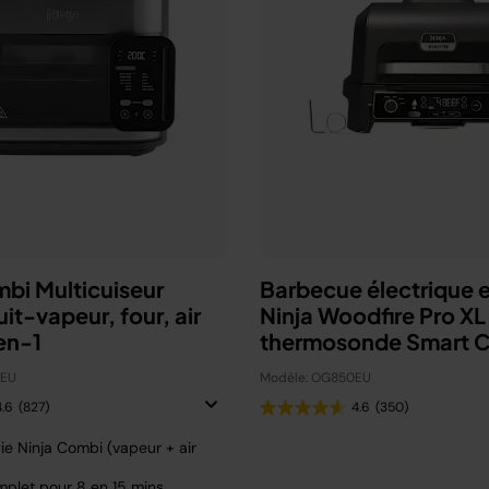
mbi Multicuiseur
Barbecue électrique e
uit-vapeur, four, air
Ninja Woodfire Pro XL
en-1
thermosonde Smart 
OG850EU
0EU
Modèle: OG850EU
4.6
(827)
4.6
(350)
ie Ninja Combi (vapeur + air
plet pour 8 en 15 mins