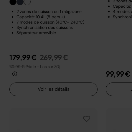
2 zones d
Capacité: 
2 zones de cuisson ou 1 mégazone
4 modes 
Capacité: 10.4L (8 pers.+)
Synchroni
7 modes de cuisson (40°C- 240°C)
Synchronisation des cuissons
Séparateur amovible
Prix réduit de
au
179,99 €
269,99 €
174,99 €
Prix le + bas sur 30j
99,99 €
Voir les détails