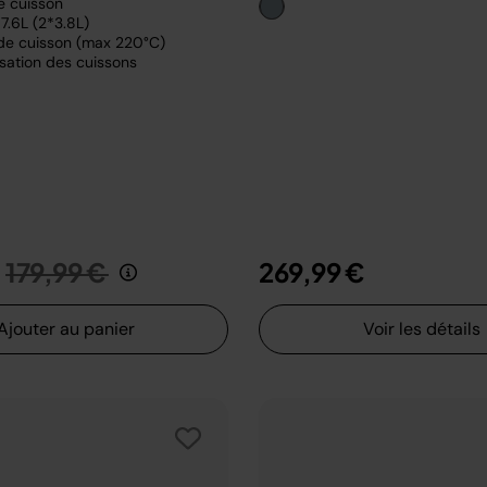
e cuisson
7.6L (2*3.8L)
de cuisson (max 220°C)
sation des cuissons
Prix réduit de
au
179,99 €
269,99 €
Ajouter au panier
Voir les détails