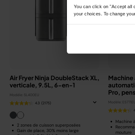
You can click on "Accept all 
your choices. To change your 
Air Fryer Ninja DoubleStack XL,
Machine 
verticale, 9.5L, 6-en-1
automati
Pro, pen
Modèle: SL400EU
Beckha
Modèle: ES771E
4.3
(2175)
Machine 
2 zones de cuisson superposées
Recomman
Gain de place, 30% moins large
mouture