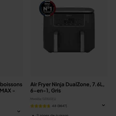
 boissons
Air Fryer Ninja DualZone, 7.6L,
 MAX -
6-en-1, Gris
Modèle: DZ300EU
4.8
(8647)
2 zones de cuisson