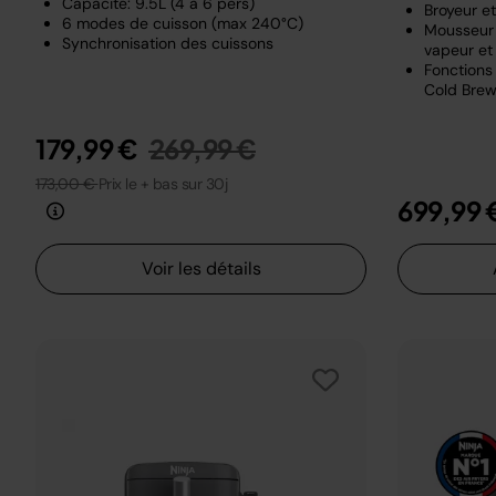
Capacité: 9.5L (4 à 6 pers)
Broyeur e
6 modes de cuisson (max 240°C)
Mousseur 
Synchronisation des cuissons
vapeur et 
Fonctions 
Cold Brew
Prix réduit de
au
179,99 €
269,99 €
173,00 €
Prix le + bas sur 30j
699,99 
Voir les détails