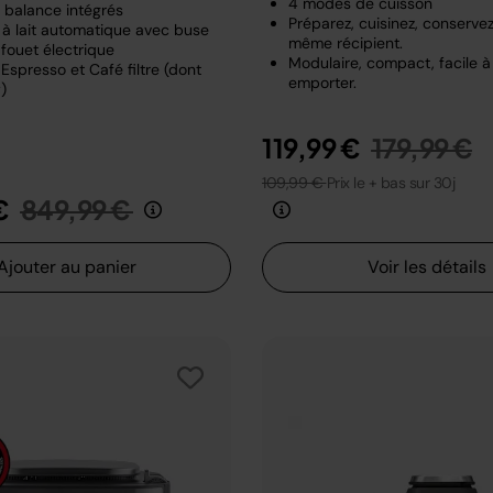
4 modes de cuisson
t balance intégrés
Préparez, cuisinez, conserve
à lait automatique avec buse
même récipient.
fouet électrique
Modulaire, compact, facile à
Espresso et Café filtre (dont
emporter.
)
Prix rédui
a
119,99 €
179,99 €
109,99 €
Prix le + bas sur 30j
Prix réduit de
au
€
849,99 €
Ajouter au panier
Voir les détails