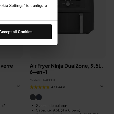
okie Settings" to configure
Accept all Cookies
 verre
Air Fryer Ninja DualZone, 9.5L,
6-en-1
Modèle: DZ400EU
4.7
(1446)
) +2
2 zones de cuisson
Capacité: 9.5L (4 à 6 pers)