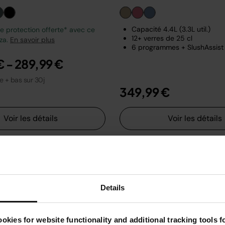
Capacité 4.4L (3.3L util.)
 protection offerte* avec ce
12+ verres de 25 cl
zza.
En savoir plus
6 programmes + SlushAssist
€
-
289,99 €
le + bas sur 30j
349,99 €
Voir les détails
Voir les détails
Details
okies for website functionality and additional tracking tools 