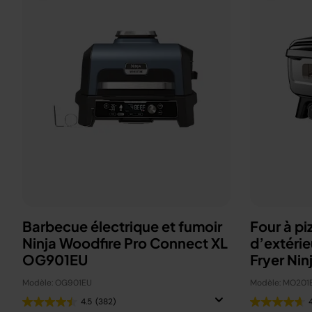
Barbecue électrique et fumoir
Four à pi
Ninja Woodfire Pro Connect XL
d’extérie
OG901EU
Fryer Nin
Modèle: OG901EU
Modèle: MO201
4.5
(382)
4