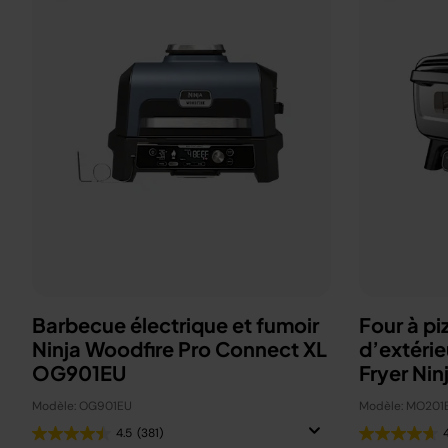
Barbecue électrique et fumoir
Four à pi
Ninja Woodfire Pro Connect XL
d’extérie
OG901EU
Fryer Nin
Modèle: OG901EU
Modèle: MO201
4.5
(381)
4