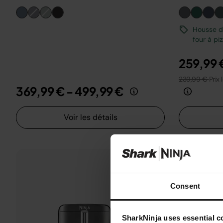
Housse de
four à pi
259,99 
239,99 €
Prix 
369,99 €
-
499,99 €
Voir les détails
Consent
SharkNinja uses essential co