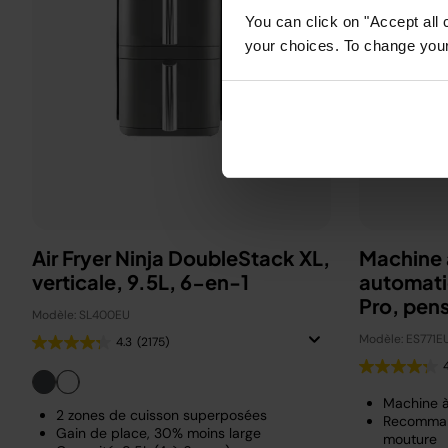
You can click on "Accept all 
your choices. To change your 
Air Fryer Ninja DoubleStack XL,
Machine 
verticale, 9.5L, 6-en-1
automati
Pro, pen
Modèle: SL400EU
Beckha
Modèle: ES771E
4.3
(2175)
Machine 
2 zones de cuisson superposées
Recomman
Gain de place, 30% moins large
mouture