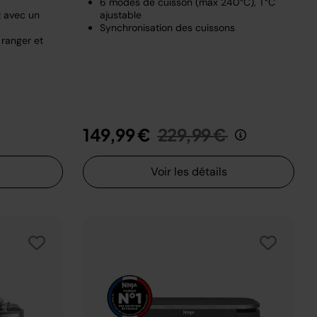
6 modes de cuisson (max 240°C), T°C
z avec un
ajustable
Synchronisation des cuissons
 ranger et
t de
u
Prix réduit de
au
149,99 €
229,99 €
Voir les détails