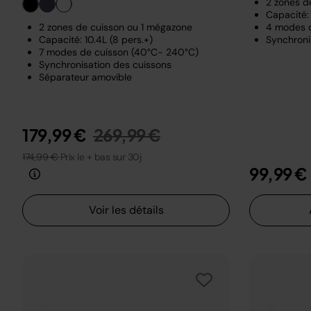
2 zones d
Capacité: 
2 zones de cuisson ou 1 mégazone
4 modes 
Capacité: 10.4L (8 pers.+)
Synchroni
7 modes de cuisson (40°C- 240°C)
Synchronisation des cuissons
Séparateur amovible
Prix réduit de
au
179,99 €
269,99 €
174,99 €
Prix le + bas sur 30j
99,99 €
Voir les détails