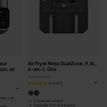
eur
Air Fryer Ninja DualZone, 9.5L,
ur, air
6-en-1, Gris
Modèle: DZ400EU
4.8
(9467)
eur + air
2 zones de cuisson
Capacité: 9.5L (4 à 6 pers)
 mins