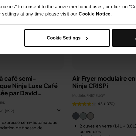
cookies" to consent to the above mentioned uses, or click on "Co
settings at any time please visit our
Cookie Notice
.
Cookie Settings
à café semi-
Air Fryer modulaire en
que Ninja Luxe Café
Ninja CRISPi
sée par David
Modèle: FN101EUGY
m
UBK
4.3
(1070)
4.3
(392)
à expresso semi-automatique
2 cuves en verre (1.4L + 3.8L
dation de finesse de
couvercles