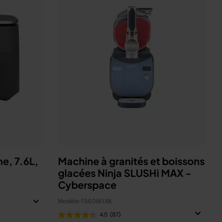
ne, 7.6L,
Machine à granités et boissons
glacées Ninja SLUSHi MAX -
Cyberspace
Modèle: FS605EUBL
4.5
(87)