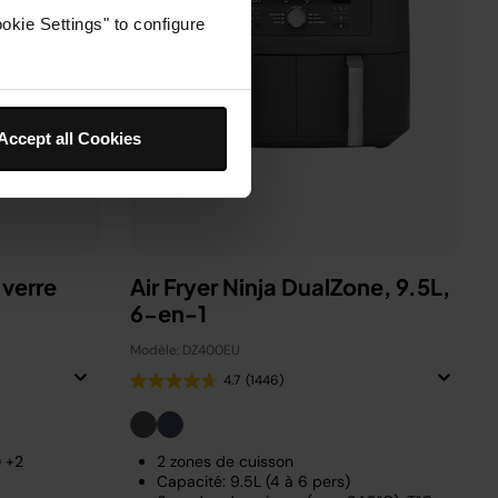
okie Settings" to configure
Accept all Cookies
 verre
Air Fryer Ninja DualZone, 9.5L,
6-en-1
Modèle: DZ400EU
4.7
(1446)
) +2
2 zones de cuisson
Capacité: 9.5L (4 à 6 pers)