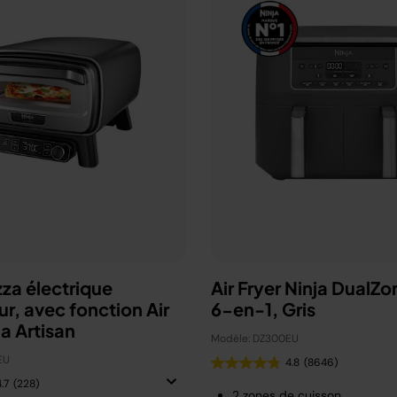
zza électrique
Air Fryer Ninja DualZo
ur, avec fonction Air
6-en-1, Gris
ja Artisan
Modèle: DZ300EU
EU
4.8
(8646)
.7
(228)
2 zones de cuisson