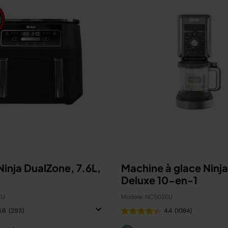
 Ninja DualZone, 7.6L,
Machine à glace Ninj
Deluxe 10-en-1
EU
Modèle: NC502EU
4.6
(293)
4.4
(1084)