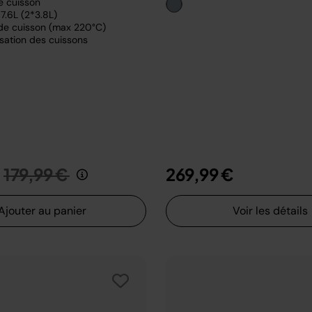
e cuisson
7.6L (2*3.8L)
de cuisson (max 220°C)
sation des cuissons
Prix réduit de
au
179,99 €
269,99 €
Ajouter au panier
Voir les détails