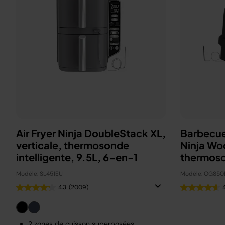
Air Fryer Ninja DoubleStack XL,
Barbecue
verticale, thermosonde
Ninja Wo
intelligente, 9.5L, 6-en-1
thermos
OG850E
Modèle: SL451EU
Modèle: OG850
4.3
(2009)
2 zones de cuisson superposées