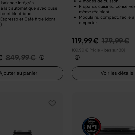
4 modes de cuisson
t balance intégrés
Préparez, cuisinez, conserve
à lait automatique avec buse
même récipient.
fouet électrique
Modulaire, compact, facile à
Espresso et Café filtre (dont
emporter.
)
Prix rédui
a
119,99 €
179,99 €
109,99 €
Prix le + bas sur 30j
Prix réduit de
au
€
849,99 €
Ajouter au panier
Voir les détails