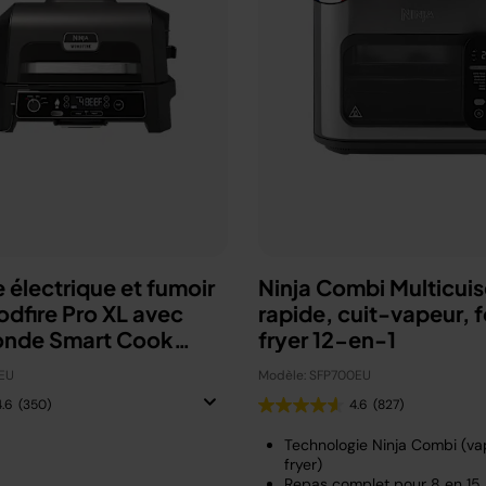
 électrique et fumoir
Ninja Combi Multicuis
odfire Pro XL avec
rapide, cuit-vapeur, fo
onde Smart Cook
fryer 12-en-1
U
EU
Modèle: SFP700EU
4.6
(350)
4.6
(827)
Technologie Ninja Combi (vap
fryer)
Repas complet pour 8 en 15