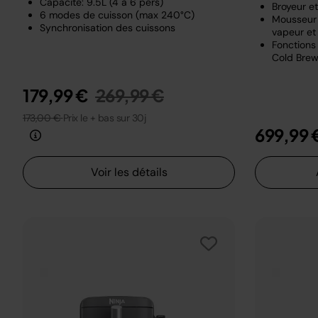
Capacité: 9.5L (4 à 6 pers)
Broyeur e
6 modes de cuisson (max 240°C)
Mousseur 
Synchronisation des cuissons
vapeur et 
Fonctions 
Cold Brew
Prix réduit de
au
179,99 €
269,99 €
173,00 €
Prix le + bas sur 30j
699,99 
Voir les détails