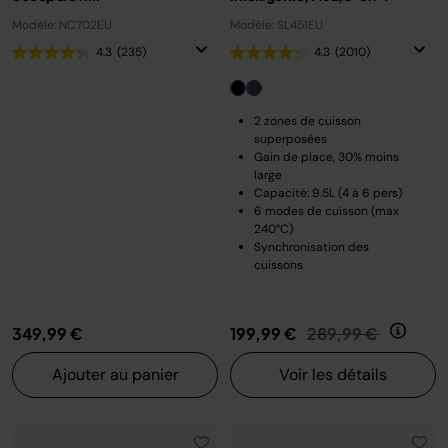
Modèle: NC702EU
Modèle: SL451EU
4.3
(235)
4.3
(2010)
2 zones de cuisson
superposées
Gain de place, 30% moins
large
Capacité: 9.5L (4 à 6 pers)
6 modes de cuisson (max
240°C)
Synchronisation des
cuissons
Prix réduit de
au
349,99 €
199,99 €
289,99 €
Ajouter au panier
Voir les détails