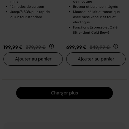
mins
de mouture
12 modes de cuisson
Broyeur et balance intégrés
Jusqu'à 50% plus rapide
Mousseur à lait automatique
qu'un four standard
avec buse vapeur et fouet
électrique
Fonctions Espresso et Café
filtre (dont Cold Brew)
Prix réduit de
au
Prix réduit de
au
199,99 €
279,99 €
699,99 €
849,99 €
Ajouter au panier
Ajouter au panier
Charger
Charger plus