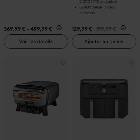
240°C), T°C ajustable
Synchronisation des
cuissons
Prix réduit de
au
369,99 €
-
499,99 €
129,99 €
199,99 €
Voir les détails
Ajouter au panier