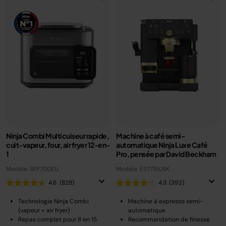
Ninja Combi Multicuiseur rapide,
Machine à café semi-
cuit-vapeur, four, air fryer 12-en-
automatique Ninja Luxe Café
1
Pro, pensée par David Beckham
Modèle: SFP700EU
Modèle: ES771EUBK
4.6
(828)
4.3
(392)
Technologie Ninja Combi
Machine à expresso semi-
(vapeur + air fryer)
automatique
Repas complet pour 8 en 15
Recommandation de finesse