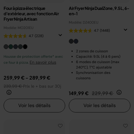
Four à pizza électrique
Air Fryer Ninja DualZone, 9.5L, 6-
d’extérieur, avec fonction Air
en-1
Fryer Ninja Artisan
Modèle: DZ400EU
Modèle: MO201EU
4.7
(1448)
4.7
(228)
2 zones de cuisson
Housse de protection offerte* avec
Capacité: 9.5L (4 à 6 pers)
En savoir plus
6 modes de cuisson (max
ce four à pizza.
240°C), T°C ajustable
Synchronisation des
259,99 €
-
289,99 €
cuissons
239,99 €
Prix le + bas sur 30j
Prix réduit de
au
149,99 €
229,99 €
Voir les détails
Voir les détails