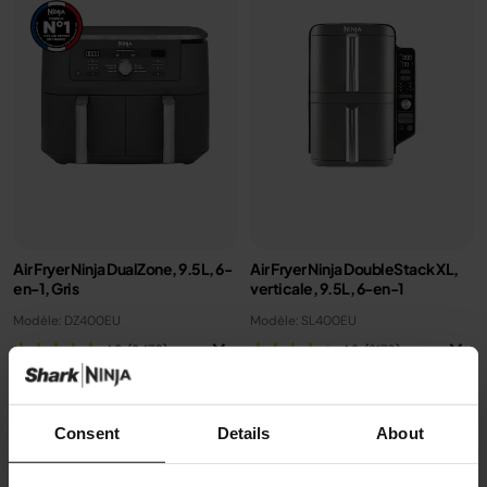
Air Fryer Ninja DualZone, 9.5L, 6-
Air Fryer Ninja DoubleStack XL,
en-1, Gris
verticale, 9.5L, 6-en-1
Modèle: DZ400EU
Modèle: SL400EU
4.8
(9470)
4.3
(2176)
2 zones de cuisson
2 zones de cuisson
Consent
Details
About
Capacité: 9.5L (4 à 6 pers)
superposées
6 modes de cuisson (max
Gain de place, 30% moins
240°C), T°C ajustable
large