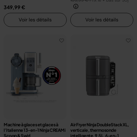
109,99 €
Prix le + bas sur 30j
349,99 €
Voir les détails
Voir les détails
Machine à glaces et glaces à
Air Fryer Ninja DoubleStack XL,
l’italienne 13-en-1 Ninja CREAMi
verticale, thermosonde
Scoop & Swirl
intelligente, 9.5L, 6-en-1