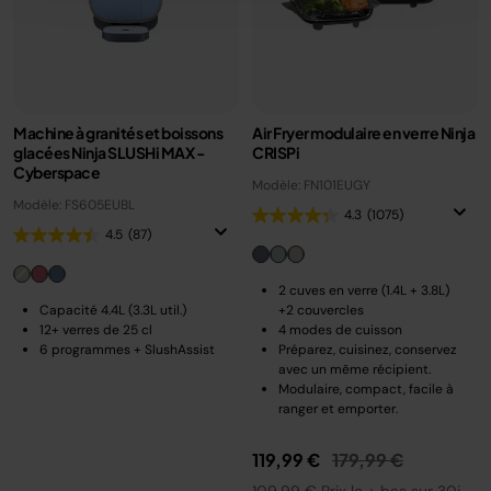
Machine à granités et boissons
Air Fryer modulaire en verre Ninja
glacées Ninja SLUSHi MAX -
CRISPi
Cyberspace
Modèle: FN101EUGY
Modèle: FS605EUBL
4.3
(1075)
4.5
(87)
2 cuves en verre (1.4L + 3.8L)
Capacité 4.4L (3.3L util.)
+2 couvercles
12+ verres de 25 cl
4 modes de cuisson
6 programmes + SlushAssist
Préparez, cuisinez, conservez
avec un même récipient.
Modulaire, compact, facile à
ranger et emporter.
Prix réduit de
au
119,99 €
179,99 €