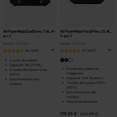
Air Fryer Ninja DualZone, 7.6L, 4-
Air Fryer Ninja Foodi Flex, 10.4L,
en-1
7-en-1
Modèle: AF200EU
Modèle: AF500EU
4.6
(295)
4.7
(6017)
2 zones de cuisson
Capacité: 7.6L (2*3.8L)
2 zones de cuisson ou
4 modes de cuisson (max
1 mégazone
220°C)
Capacité: 10.4L (8 pers.+)
Synchronisation des
7 modes de cuisson (40°C-
cuissons
240°C)
Synchronisation des
cuissons
Séparateur amovible
Prix réduit de
au
179,99 €
269,99 €