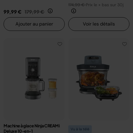
174,99 €
Prix le + bas sur 30j
Prix réduit de
au
99,99 €
179,99 €
Ajouter au panier
Voir les détails
Machine à glace Ninja CREAMi
Vu à la télé
Deluxe 10-en-1