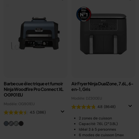
Barbecue électrique et fumoir
Air Fryer Ninja DualZone, 7.6L, 6-
Ninja Woodfire Pro Connect XL
en-1, Gris
OG901EU
Modèle: DZ300EU
Modèle: OG901EU
4.8
(8648)
4.5
(386)
2 zones de cuisson
Capacité: 7.6L (2*3.8L)
Idéal 3 à 5 personnes
6 modes de cuisson (max