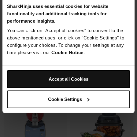
Synchronisation des
Capacité: 9.5L (4 à 6 pers)
SharkNinja uses essential cookies for website
cuissons
6 modes de cuisson (max
functionality and additional tracking tools for
240°C)
performance insights.
Synchronisation des
cuissons
You can click on "Accept all cookies" to consent to the
above mentioned uses, or click on "Cookie Settings" to
Prix réduit de
au
179,99 €
269,99 €
configure your choices. To change your settings at any
173,00 €
Prix le + bas sur 30j
time please visit our
Cookie Notice
.
Prix réduit de
au
149,99 €
229,99 €
Ajouter au panier
Voir les détails
Accept all Cookies
Cookie Settings