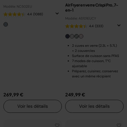
Air Fryer en verre Crispi Pro, 7-
Modèle: NC502EU
en-1
4.4
(1088)
Modèle: AS101EUCY
4.4
(333)
2 cuves en verre (2.3L + 5.7L)
+ 2 couvercles
Surface de cuisson sans PFAS
7 modes de cuisson, T°C
ajustable
Préparez, cuisinez, conservez
avec un même récipient
269,99 €
249,99 €
Voir les détails
Voir les détails