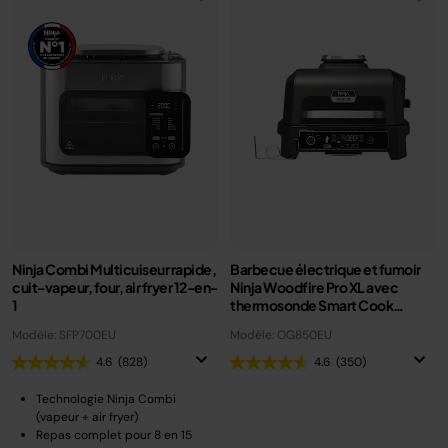
Ninja Combi Multicuiseur rapide,
Barbecue électrique et fumoir
cuit-vapeur, four, air fryer 12-en-
Ninja Woodfire Pro XL avec
1
thermosonde Smart Cook
OG850EU
Modèle: SFP700EU
Modèle: OG850EU
4.6
(828)
4.6
(350)
Technologie Ninja Combi
(vapeur + air fryer)
Repas complet pour 8 en 15