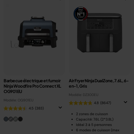
Barbecue électrique et fumoir
Air Fryer Ninja DualZone, 7.6L, 6-
Ninja Woodfire Pro Connect XL
en-1, Gris
OG901EU
Modèle: DZ300EU
Modèle: OG901EU
4.8
(8647)
4.5
(383)
2 zones de cuisson
Capacité: 7.6L (2*3.8L)
Idéal 3 à 5 personnes
6 modes de cuisson (max