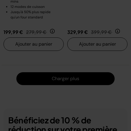
mins
12 modes de cuisson
Jusqu'à 50% plus rapide
qu'un four standard
Prix réduit de
au
Prix réduit de
au
199,99 €
279,99 €
329,99 €
399,99 €
Ajouter au panier
Ajouter au panier
Charger
Charger plus
Bénéficiez de 10 % de
réduction sur votre première