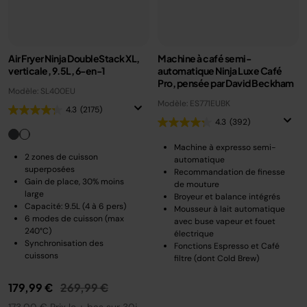
Air Fryer Ninja DoubleStack XL,
Machine à café semi-
verticale, 9.5L, 6-en-1
automatique Ninja Luxe Café
Pro, pensée par David Beckham
Modèle: SL400EU
Modèle: ES771EUBK
4.3
(2175)
4.3
(392)
Machine à expresso semi-
2 zones de cuisson
automatique
superposées
Recommandation de finesse
Gain de place, 30% moins
de mouture
large
Broyeur et balance intégrés
Capacité: 9.5L (4 à 6 pers)
Mousseur à lait automatique
6 modes de cuisson (max
avec buse vapeur et fouet
240°C)
électrique
Synchronisation des
Fonctions Espresso et Café
cuissons
filtre (dont Cold Brew)
Prix réduit de
au
179,99 €
269,99 €