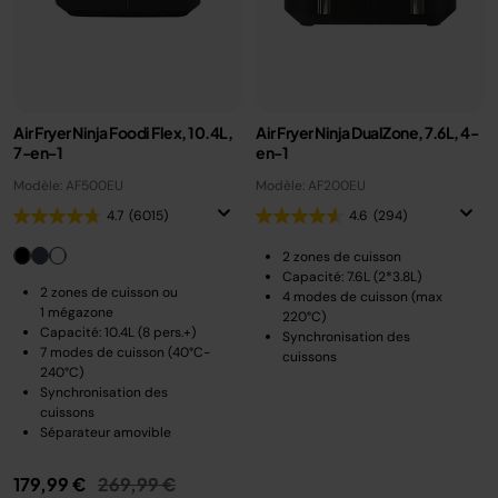
Air Fryer Ninja Foodi Flex, 10.4L,
Air Fryer Ninja DualZone, 7.6L, 4-
7-en-1
en-1
Modèle: AF500EU
Modèle: AF200EU
4.7
(6015)
4.6
(294)
2 zones de cuisson
Capacité: 7.6L (2*3.8L)
2 zones de cuisson ou
4 modes de cuisson (max
1 mégazone
220°C)
Capacité: 10.4L (8 pers.+)
Synchronisation des
7 modes de cuisson (40°C-
cuissons
240°C)
Synchronisation des
cuissons
Séparateur amovible
Prix réduit de
au
179,99 €
269,99 €