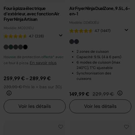
Four à pizza électrique
Air Fryer Ninja DualZone, 9.5L, 6-
d’extérieur, avec fonction Air
en-1
Fryer Ninja Artisan
Modèle: DZ400EU
Modèle: MO201EU
4.7
(1447)
4.7
(228)
2 zones de cuisson
Housse de protection offerte* avec
Capacité: 9.5L (4 à 6 pers)
En savoir plus
6 modes de cuisson (max
ce four à pizza.
240°C), T°C ajustable
Synchronisation des
259,99 €
-
289,99 €
cuissons
239,99 €
Prix le + bas sur 30j
Prix réduit de
au
149,99 €
229,99 €
Voir les détails
Voir les détails