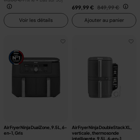
173,00 €
Prix le + bas sur 30j
Prix réduit de
au
699,99 €
849,99 €
Voir les détails
Ajouter au panier
Air Fryer Ninja DualZone, 9.5L, 6-
Air Fryer Ninja DoubleStack XL,
en-1, Gris
verticale, thermosonde
intelligente, 9.5L, 6-en-1