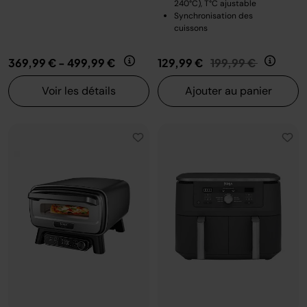
240°C), T°C ajustable
Synchronisation des
cuissons
Prix réduit de
au
369,99 €
-
499,99 €
129,99 €
199,99 €
Voir les détails
Ajouter au panier