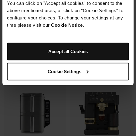
You can click on "Accept all cookies" to consent to the
avec un même récipient.
Modulaire, compact, facile à
above mentioned uses, or click on "Cookie Settings" to
ranger et emporter.
configure your choices. To change your settings at any
time please visit our
Cookie Notice
.
Prix réduit de
au
119,99 €
179,99 €
109,99 €
Prix le + bas sur 30j
349,99 €
Accept all Cookies
Voir les détails
Voir les détails
Cookie Settings