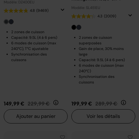
Modèle: DZ400EU
Modèle: SL451EU
4.8
(9469)
4.3
(2009)
2 zones de cuisson
Capacité: 9.5L (4 à 6 pers)
2 zones de cuisson
6 modes de cuisson (max
superposées
240°C), T°C ajustable
Gain de place, 30% moins
Synchronisation des
large
cuissons
Capacité: 9.5L (4 à 6 pers)
6 modes de cuisson (max
240°C)
Synchronisation des
cuissons
Prix réduit de
au
Prix réduit de
au
149,99 €
229,99 €
199,99 €
289,99 €
Ajouter au panier
Voir les détails