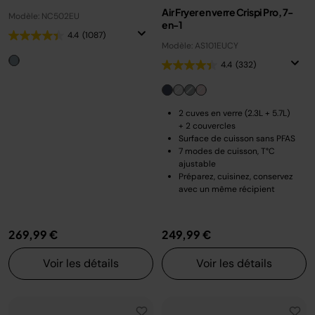
Air Fryer en verre Crispi Pro, 7-
Modèle: NC502EU
en-1
4.4
(1087)
Modèle: AS101EUCY
4.4
(332)
2 cuves en verre (2.3L + 5.7L)
+ 2 couvercles
Surface de cuisson sans PFAS
7 modes de cuisson, T°C
ajustable
Préparez, cuisinez, conservez
avec un même récipient
269,99 €
249,99 €
Voir les détails
Voir les détails