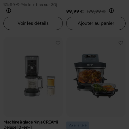
174,99 €
Prix le + bas sur 30j
Prix réduit de
au
99,99 €
179,99 €
Voir les détails
Ajouter au panier
Machine à glace Ninja CREAMi
Vu à la télé
Deluxe 10-en-1