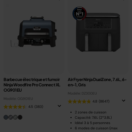
Barbecue électrique et fumoir
Air Fryer Ninja DualZone, 7.6L, 6-
Ninja Woodfire Pro Connect XL
en-1, Gris
OG901EU
Modèle: DZ300EU
Modèle: OG901EU
4.8
(8647)
4.5
(383)
2 zones de cuisson
Capacité: 7.6L (2*3.8L)
Idéal 3 à 5 personnes
6 modes de cuisson (max