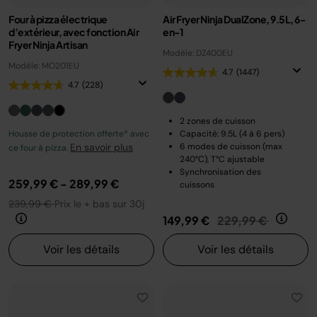
Four à pizza électrique
Air Fryer Ninja DualZone, 9.5L, 6-
d’extérieur, avec fonction Air
en-1
Fryer Ninja Artisan
Modèle: DZ400EU
Modèle: MO201EU
4.7
(1447)
4.7
(228)
2 zones de cuisson
Housse de protection offerte* avec
Capacité: 9.5L (4 à 6 pers)
En savoir plus
6 modes de cuisson (max
ce four à pizza.
240°C), T°C ajustable
Synchronisation des
259,99 €
-
289,99 €
cuissons
239,99 €
Prix le + bas sur 30j
Prix réduit de
au
149,99 €
229,99 €
Voir les détails
Voir les détails