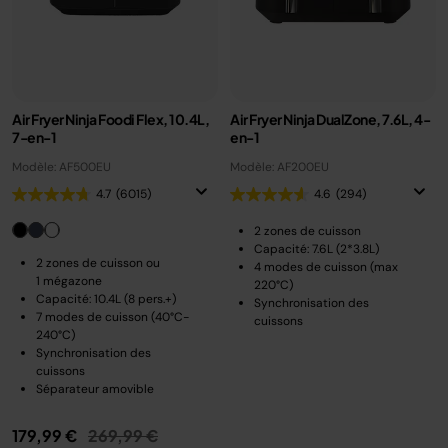
Air Fryer Ninja Foodi Flex, 10.4L,
Air Fryer Ninja DualZone, 7.6L, 4-
7-en-1
en-1
Modèle: AF500EU
Modèle: AF200EU
4.7
(6015)
4.6
(294)
2 zones de cuisson
Capacité: 7.6L (2*3.8L)
2 zones de cuisson ou
4 modes de cuisson (max
1 mégazone
220°C)
Capacité: 10.4L (8 pers.+)
Synchronisation des
7 modes de cuisson (40°C-
cuissons
240°C)
Synchronisation des
cuissons
Séparateur amovible
Prix réduit de
au
179,99 €
269,99 €