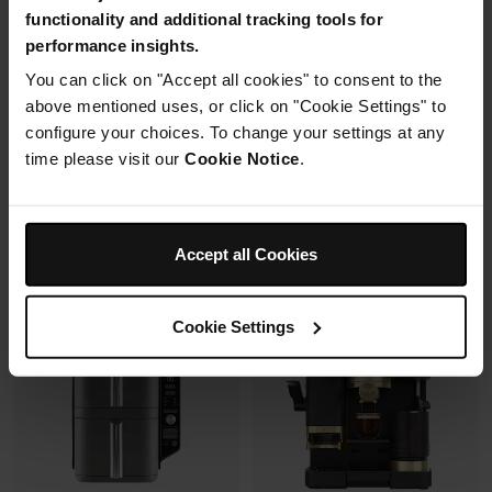
avec un même récipient.
functionality and additional tracking tools for
Modulaire, compact, facile à
performance insights.
ranger et emporter.
You can click on "Accept all cookies" to consent to the
Prix réduit de
au
119,99 €
179,99 €
above mentioned uses, or click on "Cookie Settings" to
configure your choices. To change your settings at any
109,99 €
Prix le + bas sur 30j
time please visit our
Cookie Notice
.
349,99 €
Voir les détails
Voir les détails
Accept all Cookies
Cookie Settings