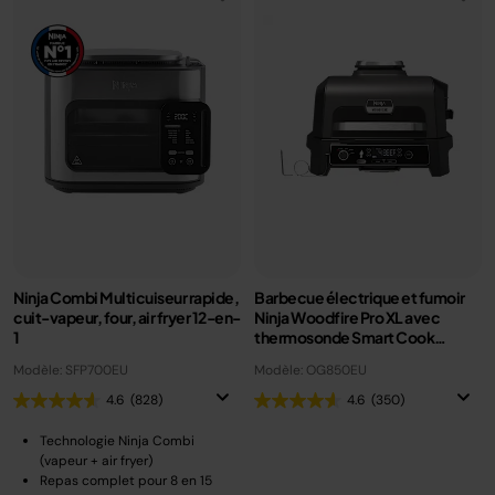
Ninja Combi Multicuiseur rapide,
Barbecue électrique et fumoir
cuit-vapeur, four, air fryer 12-en-
Ninja Woodfire Pro XL avec
1
thermosonde Smart Cook
OG850EU
Modèle: SFP700EU
Modèle: OG850EU
4.6
(828)
4.6
(350)
Technologie Ninja Combi
(vapeur + air fryer)
Repas complet pour 8 en 15