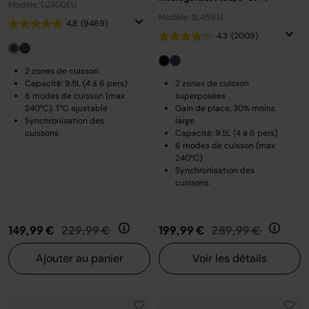
Modèle: DZ400EU
Modèle: SL451EU
4.8
(9469)
4.3
(2009)
2 zones de cuisson
Capacité: 9.5L (4 à 6 pers)
2 zones de cuisson
6 modes de cuisson (max
superposées
240°C), T°C ajustable
Gain de place, 30% moins
Synchronisation des
large
cuissons
Capacité: 9.5L (4 à 6 pers)
6 modes de cuisson (max
240°C)
Synchronisation des
cuissons
Prix réduit de
au
Prix réduit de
au
149,99 €
229,99 €
199,99 €
289,99 €
Ajouter au panier
Voir les détails