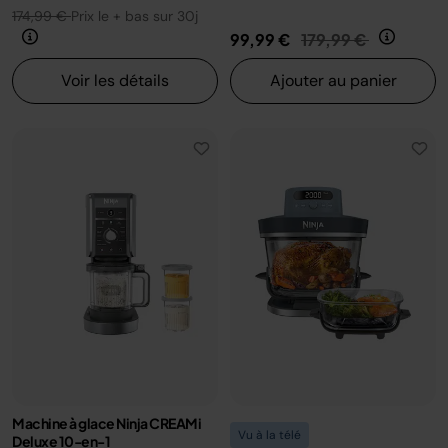
174,99 €
Prix le + bas sur 30j
Prix réduit de
au
99,99 €
179,99 €
Voir les détails
Ajouter au panier
Machine à glace Ninja CREAMi
Vu à la télé
Deluxe 10-en-1