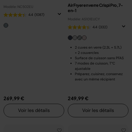
Air Fryer en verre Crispi Pro, 7-
Modèle: NC502EU
en-1
4.4
(1087)
Modèle: AS101EUCY
4.4
(332)
2 cuves en verre (2.3L + 5.7L)
+ 2 couvercles
Surface de cuisson sans PFAS
7 modes de cuisson, T°C
ajustable
Préparez, cuisinez, conservez
avec un même récipient
269,99 €
249,99 €
Voir les détails
Voir les détails