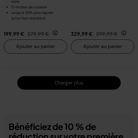
mins
12 modes de cuisson
Jusqu'à 50% plus rapide
qu'un four standard
Prix réduit de
au
Prix réduit de
au
199,99 €
279,99 €
329,99 €
399,99 €
Ajouter au panier
Ajouter au panier
Charger
Charger plus
Bénéficiez de 10 % de
réduction sur votre première