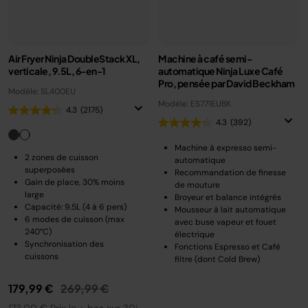
Air Fryer Ninja DoubleStack XL,
Machine à café semi-
verticale, 9.5L, 6-en-1
automatique Ninja Luxe Café
Pro, pensée par David Beckham
Modèle: SL400EU
Modèle: ES771EUBK
4.3
(2175)
4.3
(392)
Machine à expresso semi-
2 zones de cuisson
automatique
superposées
Recommandation de finesse
Gain de place, 30% moins
de mouture
large
Broyeur et balance intégrés
Capacité: 9.5L (4 à 6 pers)
Mousseur à lait automatique
6 modes de cuisson (max
avec buse vapeur et fouet
240°C)
électrique
Synchronisation des
Fonctions Espresso et Café
cuissons
filtre (dont Cold Brew)
Prix réduit de
au
179,99 €
269,99 €