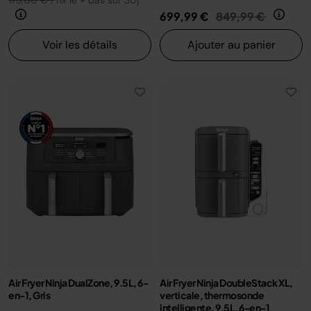
173,00 €
Prix le + bas sur 30j
Prix réduit de
au
699,99 €
849,99 €
Voir les détails
Ajouter au panier
Air Fryer Ninja DualZone, 9.5L, 6-
Air Fryer Ninja DoubleStack XL,
en-1, Gris
verticale, thermosonde
intelligente, 9.5L, 6-en-1