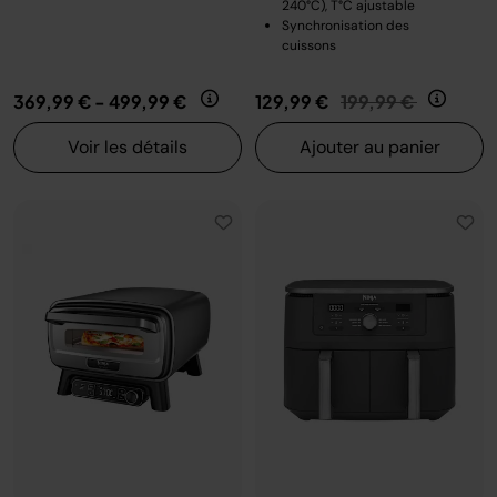
240°C), T°C ajustable
Synchronisation des
cuissons
Prix réduit de
au
369,99 €
-
499,99 €
129,99 €
199,99 €
Voir les détails
Ajouter au panier