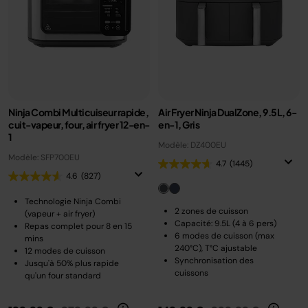
Ninja Combi Multicuiseur rapide,
Air Fryer Ninja DualZone, 9.5L, 6-
cuit-vapeur, four, air fryer 12-en-
en-1, Gris
1
Modèle: DZ400EU
Modèle: SFP700EU
4.7
(1445)
4.6
(827)
Technologie Ninja Combi
2 zones de cuisson
(vapeur + air fryer)
Capacité: 9.5L (4 à 6 pers)
Repas complet pour 8 en 15
6 modes de cuisson (max
mins
240°C), T°C ajustable
12 modes de cuisson
Synchronisation des
Jusqu'à 50% plus rapide
cuissons
qu'un four standard
Prix réduit de
au
Prix réduit de
au