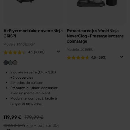
Air Fryer modulaire en verre Ninja
Extracteur de jus à froid Ninja
CRISPi
NeverClog - Pressage lent sans
colmatage
Modèle: FN101EUGY
Modèle: JC151EU
4.3
(1069)
4.6
(393)
2 cuves en verre (1.4L + 3.8L)
+2 couvercles
4 modes de cuisson
Préparez, cuisinez, conservez
avec un même récipient.
Modulaire, compact, facile à
ranger et emporter.
Prix réduit de
au
119,99 €
179,99 €
109,99 €
Prix le + bas sur 30j