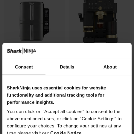
Consent
Details
About
Air Fryer Ninja DoubleStack XL,
Machine à café semi-
verticale, 9.5L, 6-en-1
automatique Ninja Luxe Café
Pro, pensée par David Beckham
Modèle: SL400EU
SharkNinja uses essential cookies for website
Modèle: ES771EUBK
4.3
(2173)
functionality and additional tracking tools for
4.3
(392)
performance insights.
Machine à expresso semi-
You can click on "Accept all cookies" to consent to the
2 zones de cuisson
automatique
superposées
above mentioned uses, or click on "Cookie Settings" to
Recommandation de finesse
Gain de place, 30% moins
de mouture
configure your choices. To change your settings at any
large
Broyeur et balance intégrés
time please visit our
Cookie Notice
.
Capacité: 9.5L (4 à 6 pers)