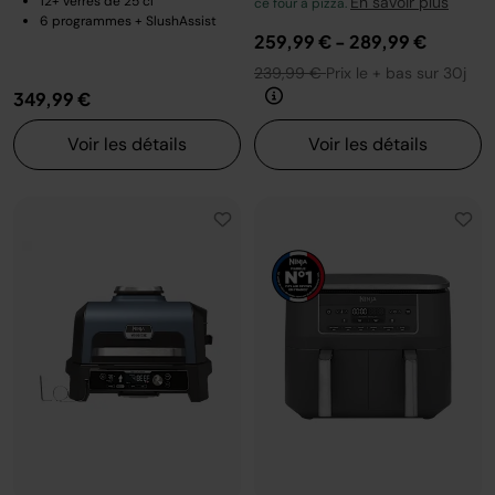
12+ verres de 25 cl
En savoir plus
ce four à pizza.
6 programmes + SlushAssist
259,99 €
-
289,99 €
239,99 €
Prix le + bas sur 30j
349,99 €
Voir les détails
Voir les détails