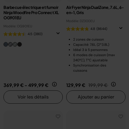
Barbecue électrique et fumoir
Air Fryer Ninja DualZone, 7.6L, 6-
Ninja Woodfire Pro Connect XL
en-1, Gris
OG901EU
Modèle: DZ300EU
Modèle: OG901EU
4.8
(8644)
4.5
(380)
2 zones de cuisson
Capacité: 7.6L (2*3.8L)
Idéal 3 à 5 personnes
6 modes de cuisson (max
240°C), T°C ajustable
Synchronisation des
cuissons
Prix réduit de
au
369,99 €
-
499,99 €
129,99 €
199,99 €
Voir les détails
Ajouter au panier