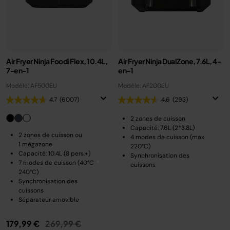
Air Fryer Ninja Foodi Flex, 10.4L,
Air Fryer Ninja DualZone, 7.6L, 4-
7-en-1
en-1
Modèle: AF500EU
Modèle: AF200EU
4.7
(6007)
4.6
(293)
2 zones de cuisson
Capacité: 7.6L (2*3.8L)
2 zones de cuisson ou
4 modes de cuisson (max
1 mégazone
220°C)
Capacité: 10.4L (8 pers.+)
Synchronisation des
7 modes de cuisson (40°C-
cuissons
240°C)
Synchronisation des
cuissons
Séparateur amovible
Prix réduit de
au
179,99 €
269,99 €