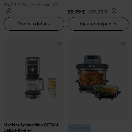
164,99 €
Prix le + bas sur 30j
Prix réduit de
au
99,99 €
179,99 €
Voir les détails
Ajouter au panier
Machine à glace Ninja CREAMi
Vu à la télé
Deluxe 10-en-1