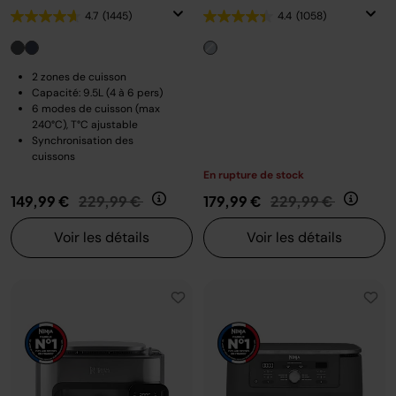
4.7
(1445)
4.4
(1058)
2 zones de cuisson
Capacité: 9.5L (4 à 6 pers)
6 modes de cuisson (max
240°C), T°C ajustable
Synchronisation des
cuissons
En rupture de stock
Prix réduit de
au
Prix réduit de
au
149,99 €
229,99 €
179,99 €
229,99 €
Voir les détails
Voir les détails