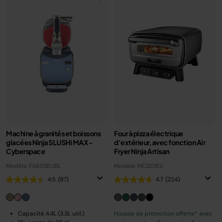
Machine à granités et boissons
Four à pizza électrique
glacées Ninja SLUSHi MAX -
d’extérieur, avec fonction Air
Cyberspace
Fryer Ninja Artisan
Modèle: FS605EUBL
Modèle: MO201EU
4.5
(87)
4.7
(224)
Capacité 4.4L (3.3L util.)
Housse de protection offerte* avec