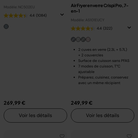
Air Fryer en verre Crispi Pro, 7-
Modèle: NC502EU
en-1
4.4
(1084)
Modèle: AS101EUCY
4.4
(322)
2 cuves en verre (2.3L + 5.7L)
+ 2 couvercles
Surface de cuisson sans PFAS
7 modes de cuisson, T°C
ajustable
Préparez, cuisinez, conservez
avec un même récipient
269,99 €
249,99 €
Voir les détails
Voir les détails