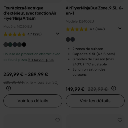
Four à pizza électrique
Air Fryer Ninja DualZone, 9.5L, 6-
d’extérieur, avec fonction Air
en-1
Fryer Ninja Artisan
Modèle: DZ400EU
Modèle: MO201EU
4.7
(1447)
4.7
(228)
2 zones de cuisson
Housse de protection offerte* avec
Capacité: 9.5L (4 à 6 pers)
En savoir plus
6 modes de cuisson (max
ce four à pizza.
240°C), T°C ajustable
Synchronisation des
259,99 €
-
289,99 €
cuissons
239,99 €
Prix le + bas sur 30j
Prix réduit de
au
149,99 €
229,99 €
Voir les détails
Voir les détails