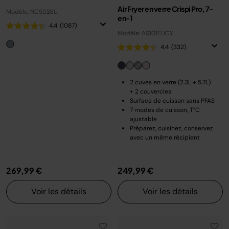
Air Fryer en verre Crispi Pro, 7-
Modèle: NC502EU
en-1
4.4
(1087)
Modèle: AS101EUCY
4.4
(332)
2 cuves en verre (2.3L + 5.7L)
+ 2 couvercles
Surface de cuisson sans PFAS
7 modes de cuisson, T°C
ajustable
Préparez, cuisinez, conservez
avec un même récipient
269,99 €
249,99 €
Voir les détails
Voir les détails