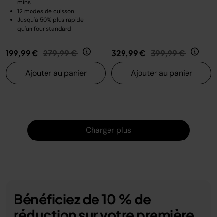
mins
12 modes de cuisson
Jusqu'à 50% plus rapide
qu'un four standard
Prix réduit de
au
Prix réduit de
au
199,99 €
279,99 €
329,99 €
399,99 €
Ajouter au panier
Ajouter au panier
Charger
Charger plus
Bénéficiez de 10 % de
réduction sur votre première