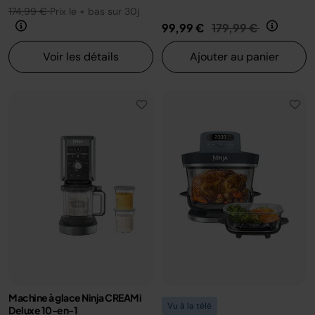
174,99 €
Prix le + bas sur 30j
Prix réduit de
au
99,99 €
179,99 €
Voir les détails
Ajouter au panier
Machine à glace Ninja CREAMi
Vu à la télé
Deluxe 10-en-1