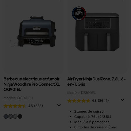
Barbecue électrique et fumoir
Air Fryer Ninja DualZone, 7.6L, 6-
Ninja Woodfire Pro Connect XL
en-1, Gris
OG901EU
Modèle: DZ300EU
Modèle: OG901EU
4.8
(8647)
4.5
(383)
2 zones de cuisson
Capacité: 7.6L (2*3.8L)
Idéal 3 à 5 personnes
6 modes de cuisson (max