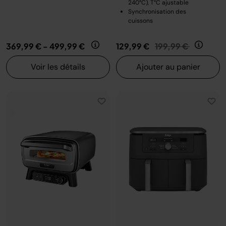
240°C), T°C ajustable
Synchronisation des
cuissons
Prix réduit de
au
369,99 €
-
499,99 €
129,99 €
199,99 €
Voir les détails
Ajouter au panier