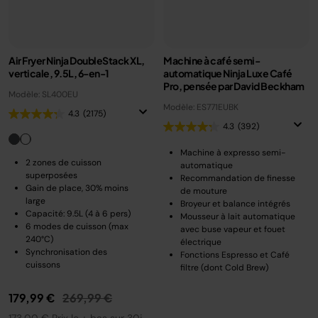
Air Fryer Ninja DoubleStack XL,
Machine à café semi-
verticale, 9.5L, 6-en-1
automatique Ninja Luxe Café
Pro, pensée par David Beckham
Modèle: SL400EU
Modèle: ES771EUBK
4.3
(2175)
4.3
(392)
Machine à expresso semi-
2 zones de cuisson
automatique
superposées
Recommandation de finesse
Gain de place, 30% moins
de mouture
large
Broyeur et balance intégrés
Capacité: 9.5L (4 à 6 pers)
Mousseur à lait automatique
6 modes de cuisson (max
avec buse vapeur et fouet
240°C)
électrique
Synchronisation des
Fonctions Espresso et Café
cuissons
filtre (dont Cold Brew)
Prix réduit de
au
179,99 €
269,99 €