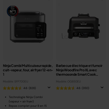
Ninja Combi Multicuiseur rapide,
Barbecue électrique et fumoir
cuit-vapeur, four, air fryer 12-en-
Ninja Woodfire Pro XL avec
1
thermosonde Smart Cook
OG850EU
Modèle: SFP700EU
Modèle: OG850EU
4.6
(828)
4.6
(350)
Technologie Ninja Combi
(vapeur + air fryer)
Repas complet pour 8 en 15