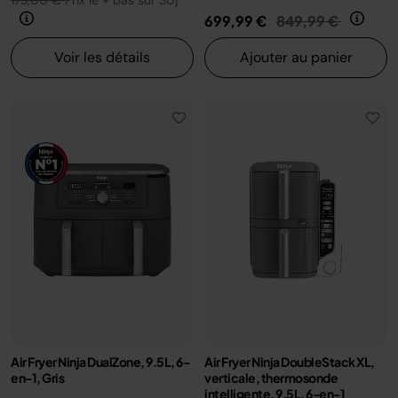
173,00 €
Prix le + bas sur 30j
Prix réduit de
au
699,99 €
849,99 €
Voir les détails
Ajouter au panier
Air Fryer Ninja DualZone, 9.5L, 6-
Air Fryer Ninja DoubleStack XL,
en-1, Gris
verticale, thermosonde
intelligente, 9.5L, 6-en-1