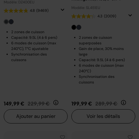
Modèle: DZ400EU
Modèle: SL451EU
4.8
(9469)
4.3
(2009)
2 zones de cuisson
Capacité: 9.5L (4 à 6 pers)
2 zones de cuisson
6 modes de cuisson (max
superposées
240°C), T°C ajustable
Gain de place, 30% moins
Synchronisation des
large
cuissons
Capacité: 9.5L (4 à 6 pers)
6 modes de cuisson (max
240°C)
Synchronisation des
cuissons
Prix réduit de
au
Prix réduit de
au
149,99 €
229,99 €
199,99 €
289,99 €
Ajouter au panier
Voir les détails