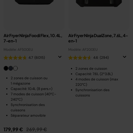
Air Fryer Ninja Foodi Flex, 10.4L,
Air Fryer Ninja DualZone, 7.6L, 4-
7-en-1
en-1
Modèle: AF500EU
Modèle: AF200EU
4.7
(6015)
4.6
(294)
2 zones de cuisson
Capacité: 7.6L (2*3.8L)
2 zones de cuisson ou
4 modes de cuisson (max
1 mégazone
220°C)
Capacité: 10.4L (8 pers.+)
Synchronisation des
7 modes de cuisson (40°C-
cuissons
240°C)
Synchronisation des
cuissons
Séparateur amovible
Prix réduit de
au
179,99 €
269,99 €