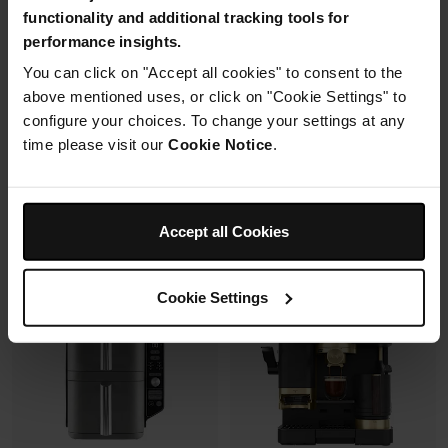
avec un même récipient.
functionality and additional tracking tools for
Modulaire, compact, facile à
performance insights.
ranger et emporter.
You can click on "Accept all cookies" to consent to the
Prix réduit de
au
119,99 €
179,99 €
above mentioned uses, or click on "Cookie Settings" to
configure your choices. To change your settings at any
109,99 €
Prix le + bas sur 30j
time please visit our
Cookie Notice
.
349,99 €
Voir les détails
Voir les détails
Accept all Cookies
Cookie Settings