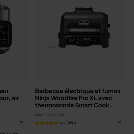
eur
Barbecue électrique et fumoir
ur, air
Ninja Woodfire Pro XL avec
thermosonde Smart Cook
OG850EU
Modèle: OG850EU
4.6
(350)