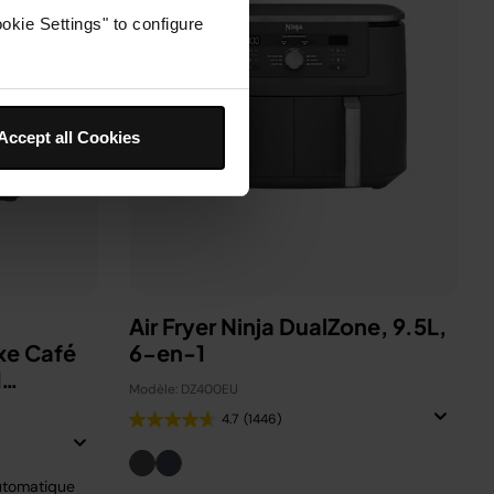
okie Settings" to configure
Accept all Cookies
Air Fryer Ninja DualZone, 9.5L,
xe Café
6-en-1
d
Modèle: DZ400EU
4.7
(1446)
utomatique