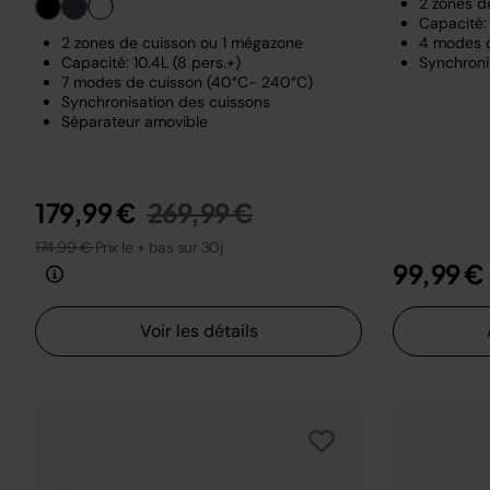
2 zones d
Capacité: 
2 zones de cuisson ou 1 mégazone
4 modes 
Capacité: 10.4L (8 pers.+)
Synchroni
7 modes de cuisson (40°C- 240°C)
Synchronisation des cuissons
Séparateur amovible
Prix réduit de
au
179,99 €
269,99 €
174,99 €
Prix le + bas sur 30j
99,99 €
Voir les détails