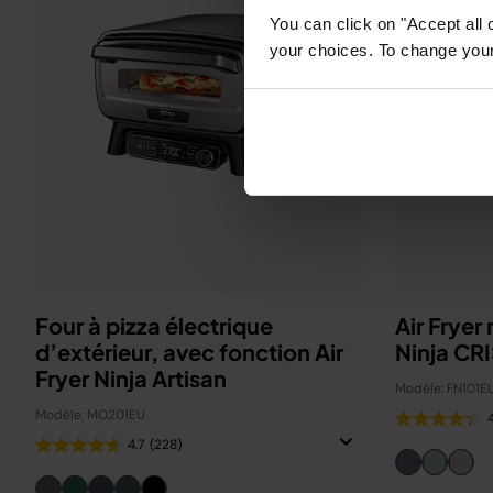
You can click on "Accept all 
your choices. To change your 
Four à pizza électrique
Air Fryer
d’extérieur, avec fonction Air
Ninja CRI
Fryer Ninja Artisan
Modèle: FN101E
Modèle: MO201EU
4.7
(228)