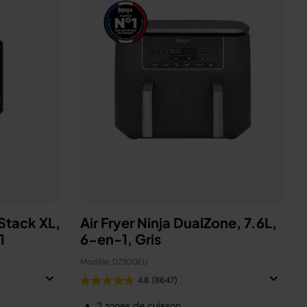
eStack XL,
Air Fryer Ninja DualZone, 7.6L,
-1
6-en-1, Gris
Modèle: DZ300EU
4.8
(8647)
2 zones de cuisson