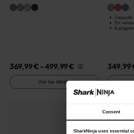
Capacité 4
12+ verres
6 program
369,99 €
-
499,99 €
349,99 
Voir les détails
Consent
SharkNinja uses essential co