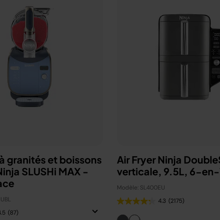
 granités et boissons
Air Fryer Ninja Doubl
Ninja SLUSHi MAX -
verticale, 9.5L, 6-en
ace
Modèle: SL400EU
EUBL
4.3
(2175)
4.5
(87)