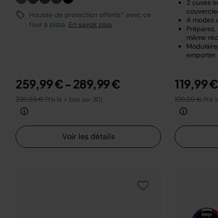
2 cuves en
couvercle
Housse de protection offerte* avec ce
4 modes 
four à pizza.
En savoir plus
Préparez,
même réci
Modulaire,
emporter.
259,99 €
-
289,99 €
119,99 
239,99 €
Prix le + bas sur 30j
109,99 €
Prix 
Voir les détails