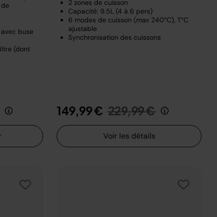
2 zones de cuisson
 de
Capacité: 9.5L (4 à 6 pers)
6 modes de cuisson (max 240°C), T°C
ajustable
e avec buse
Synchronisation des cuissons
ltre (dont
it de
au
Prix réduit de
au
149,99 €
229,99 €
r
Voir les détails