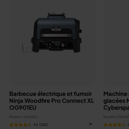
Barbecue électrique et fumoir
Machine à
Ninja Woodfire Pro Connect XL
glacées 
OG901EU
Cybersp
Modèle: OG901EU
Modèle: FS605
4.5
(382)