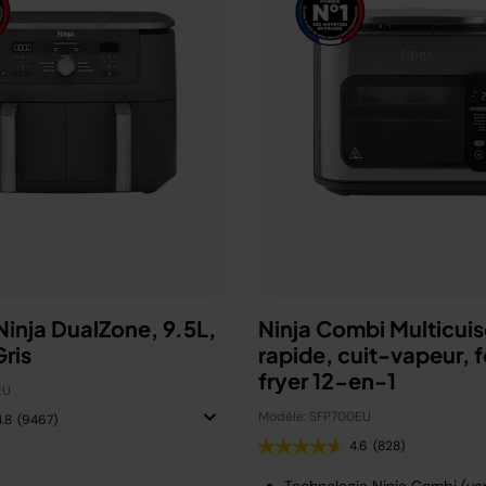
 Ninja DualZone, 9.5L,
Ninja Combi Multicuis
ris
rapide, cuit-vapeur, fo
fryer 12-en-1
EU
Modèle: SFP700EU
4.8
(9467)
4.6
(828)