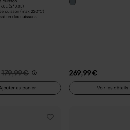
e cuisson
7.6L (2*3.8L)
de cuisson (max 220°C)
sation des cuissons
Prix réduit de
au
179,99 €
269,99 €
Ajouter au panier
Voir les détails