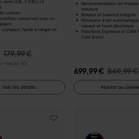
 verre (1.4L + 3.8L) +2
Recommandation de finesse
s
mouture
de cuisson
Broyeur et balance intégrés
 cuisinez, conservez avec un
Mousseur à lait automatiqu
pient.
vapeur et fouet électrique
 compact, facile à ranger et
Fonctions Espresso et Café fi
Cold Brew)
Prix réduit de
au
€
179,99 €
le + bas sur 30j
Prix rédu
699,99 €
849,99 €
Voir les détails
Ajouter au panie