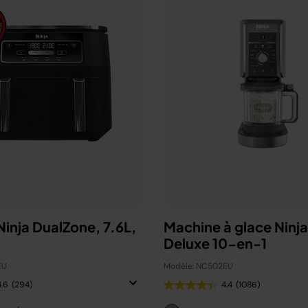
 Ninja DualZone, 7.6L,
Machine à glace Ninj
Deluxe 10-en-1
EU
Modèle: NC502EU
4.6
(294)
4.4
(1086)