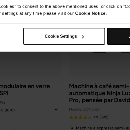
cookies" to consent to the above mentioned uses, or click on "Co
settings at any time please visit our
Cookie Notice
.
Cookie Settings
 modulaire en verre
Machine à café semi-
SPi
automatique Ninja Lu
Pro, pensée par Davi
UGY
Beckham
Modèle: ES771EUBK
4.3
(1070)
4.3
(392)
Machine à expresso semi-a