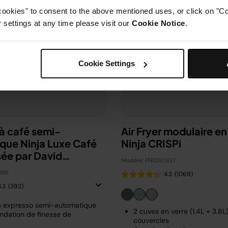
cookies" to consent to the above mentioned uses, or click on "Co
settings at any time please visit our
Cookie Notice
.
Cookie Settings
à café semi-
Air Fryer modulaire en
que Ninja Luxe Café
Ninja CRISPi
sée par David
Modèle: FN101EUGY
m
UBK
4.3
(1069)
4.3
(392)
à expresso semi-automatique
2 cuves en verre (1.4L + 3.8L
dation de finesse de
couvercles