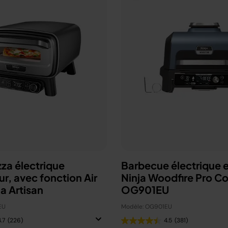
zza électrique
Barbecue électrique e
ur, avec fonction Air
Ninja Woodfire Pro C
ja Artisan
OG901EU
EU
Modèle: OG901EU
.7
(226)
4.5
(381)