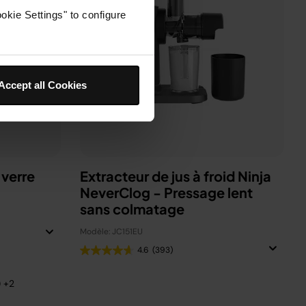
okie Settings" to configure
Accept all Cookies
 verre
Extracteur de jus à froid Ninja
NeverClog - Pressage lent
sans colmatage
Modèle: JC151EU
4.6
(393)
) +2