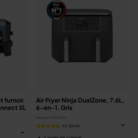
t fumoir
Air Fryer Ninja DualZone, 7.6L,
onnect XL
6-en-1, Gris
Modèle: DZ300EU
4.8
(8646)
2 zones de cuisson