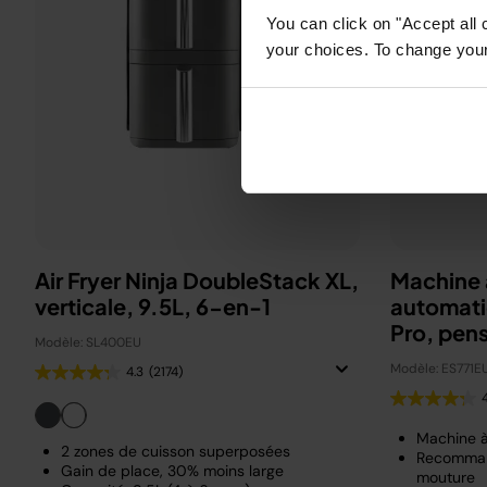
You can click on "Accept all 
your choices. To change your 
Air Fryer Ninja DoubleStack XL,
Machine 
verticale, 9.5L, 6-en-1
automati
Pro, pen
Modèle: SL400EU
Beckha
Modèle: ES771E
4.3
(2174)
Machine 
2 zones de cuisson superposées
Recomman
Gain de place, 30% moins large
mouture