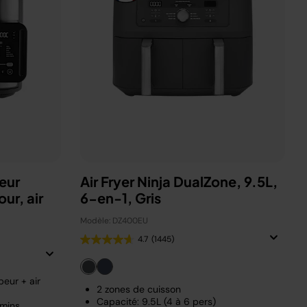
eur
Air Fryer Ninja DualZone, 9.5L,
ur, air
6-en-1, Gris
Modèle: DZ400EU
4.7
(1445)
eur + air
2 zones de cuisson
Capacité: 9.5L (4 à 6 pers)
 mins