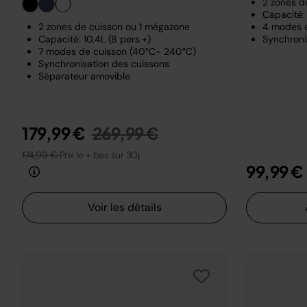
2 zones d
Capacité: 
2 zones de cuisson ou 1 mégazone
4 modes 
Capacité: 10.4L (8 pers.+)
Synchroni
7 modes de cuisson (40°C- 240°C)
Synchronisation des cuissons
Séparateur amovible
Prix réduit de
au
179,99 €
269,99 €
174,99 €
Prix le + bas sur 30j
99,99 €
Voir les détails