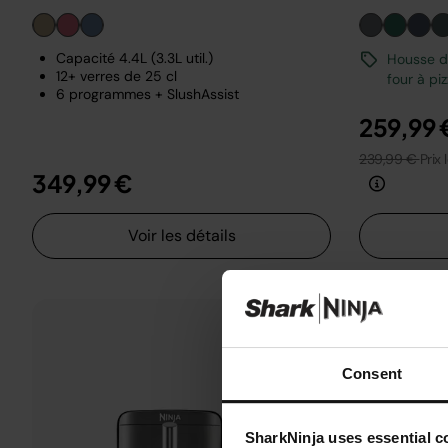
Capacité 4.4L (3.3L util.)
Housse de
12+ verres de 25 cl
four à pi
6 programmes + SlushAssist
259,99 
239,99 €
Prix 
349,99 €
Voir les détails
Consent
SharkNinja uses essential co