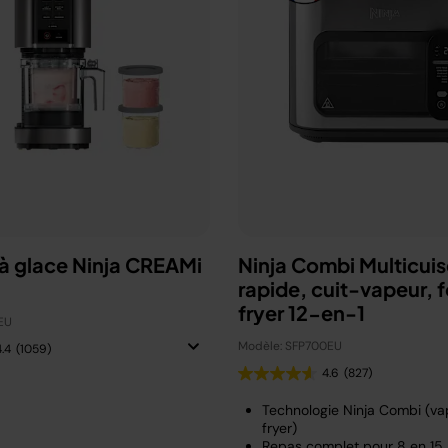
à glace Ninja CREAMi
Ninja Combi Multicuis
rapide, cuit-vapeur, fo
fryer 12-en-1
EU
Modèle: SFP700EU
4.4
(1059)
4.6
(827)
Technologie Ninja Combi (vap
fryer)
Repas complet pour 8 en 15