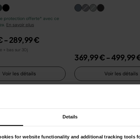
 protection offerte* avec ce
zza.
En savoir plus
€
-
289,99 €
le + bas sur 30j
369,99 €
-
499,99 
Voir les détails
Voir les détails
Details
okies for website functionality and additional tracking tools 