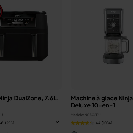
 Ninja DualZone, 7.6L,
Machine à glace Ninj
Deluxe 10-en-1
EU
Modèle: NC502EU
4.6
(293)
4.4
(1084)