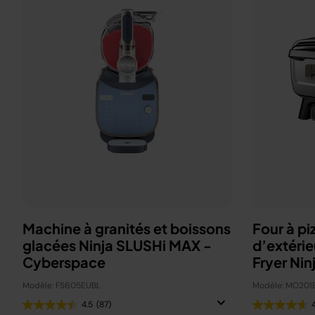
Machine à granités et boissons
Four à pi
glacées Ninja SLUSHi MAX -
d’extérie
Cyberspace
Fryer Nin
Modèle: FS605EUBL
Modèle: MO201
4.5
(87)
4