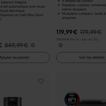
4 modes de cuisson
t balance intégrés
Préparez, cuisinez, conserve
à lait automatique avec buse
même récipient.
fouet électrique
Modulaire, compact, facile à
Espresso et Café filtre (dont
emporter.
)
Prix rédui
a
119,99 €
179,99 €
109,99 €
Prix le + bas sur 30j
Prix réduit de
au
€
849,99 €
Ajouter au panier
Voir les détails