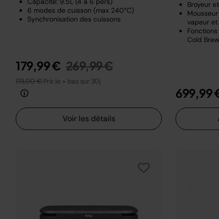
Capacité: 9.5L (4 à 6 pers)
Broyeur e
6 modes de cuisson (max 240°C)
Mousseur 
Synchronisation des cuissons
vapeur et 
Fonctions 
Cold Brew
Prix réduit de
au
179,99 €
269,99 €
173,00 €
Prix le + bas sur 30j
699,99 
Voir les détails