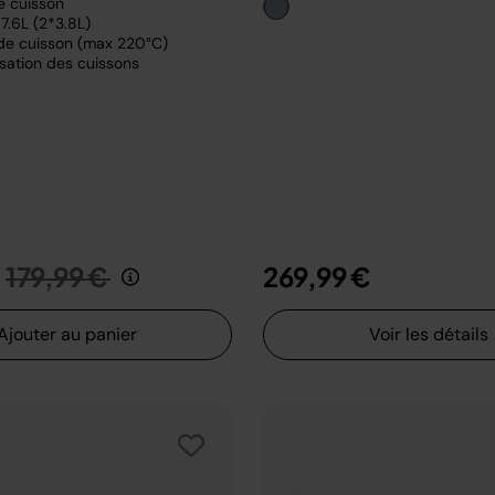
e cuisson
7.6L (2*3.8L)
de cuisson (max 220°C)
sation des cuissons
Prix réduit de
au
179,99 €
269,99 €
Ajouter au panier
Voir les détails