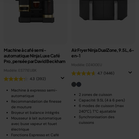
Machine à café semi-
Air Fryer Ninja DualZone, 9.5L, 6-
automatique Ninja Luxe Café
en-1
Pro, pensée par David Beckham
Modèle: DZ400EU
Modèle: ES771EUBK
4.7
(1446)
4.3
(392)
Machine à expresso semi-
2 zones de cuisson
automatique
Capacité: 9.5L (4 à 6 pers)
Recommandation de finesse
6 modes de cuisson (max
de mouture
240°C), T°C ajustable
Broyeur et balance intégrés
Synchronisation des
Mousseur à lait automatique
cuissons
avec buse vapeur et fouet
électrique
Fonctions Espresso et Café