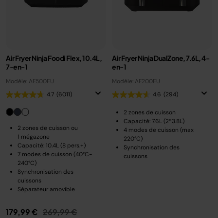
Air Fryer Ninja Foodi Flex, 10.4L,
Air Fryer Ninja DualZone, 7.6L, 4-
7-en-1
en-1
Modèle: AF500EU
Modèle: AF200EU
4.7
(6011)
4.6
(294)
2 zones de cuisson
Capacité: 7.6L (2*3.8L)
2 zones de cuisson ou
4 modes de cuisson (max
1 mégazone
220°C)
Capacité: 10.4L (8 pers.+)
Synchronisation des
7 modes de cuisson (40°C-
cuissons
240°C)
Synchronisation des
cuissons
Séparateur amovible
Prix réduit de
au
179,99 €
269,99 €