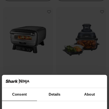
Four à pizza électrique
Air Fryer modulaire en verre Ninja
d’extérieur, avec fonction Air
CRISPi
Fryer Ninja Artisan
Modèle: FN101EUGY
Consent
Details
About
Modèle: MO201EU
4.3
(1070)
4.7
(228)