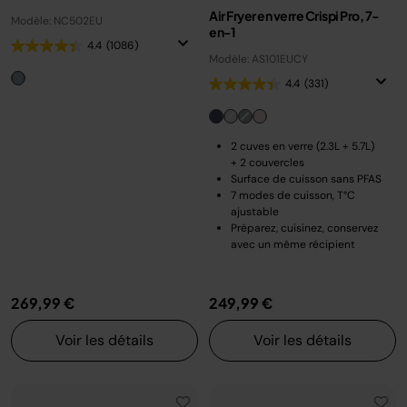
Air Fryer en verre Crispi Pro, 7-
Modèle: NC502EU
en-1
4.4
(1086)
Modèle: AS101EUCY
4.4
(331)
2 cuves en verre (2.3L + 5.7L)
+ 2 couvercles
Surface de cuisson sans PFAS
7 modes de cuisson, T°C
ajustable
Préparez, cuisinez, conservez
avec un même récipient
269,99 €
249,99 €
Voir les détails
Voir les détails