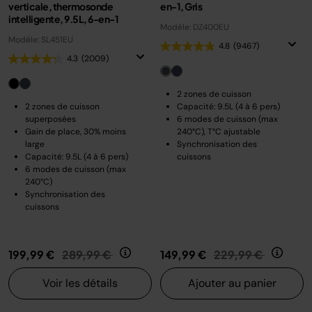
verticale, thermosonde
en-1, Gris
intelligente, 9.5L, 6-en-1
Modèle: DZ400EU
Modèle: SL451EU
4.8
(9467)
4.3
(2009)
2 zones de cuisson
2 zones de cuisson
Capacité: 9.5L (4 à 6 pers)
superposées
6 modes de cuisson (max
Gain de place, 30% moins
240°C), T°C ajustable
large
Synchronisation des
Capacité: 9.5L (4 à 6 pers)
cuissons
6 modes de cuisson (max
240°C)
Synchronisation des
cuissons
Prix réduit de
au
Prix réduit de
au
199,99 €
289,99 €
149,99 €
229,99 €
Voir les détails
Ajouter au panier