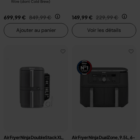
filtre (dont Cold Brew)
Prix réduit de
au
Prix réduit de
au
699,99 €
849,99 €
149,99 €
229,99 €
Ajouter au panier
Voir les détails
Air Fryer Ninja DoubleStack XL,
Air Fryer Ninja DualZone, 9.5L, 6-