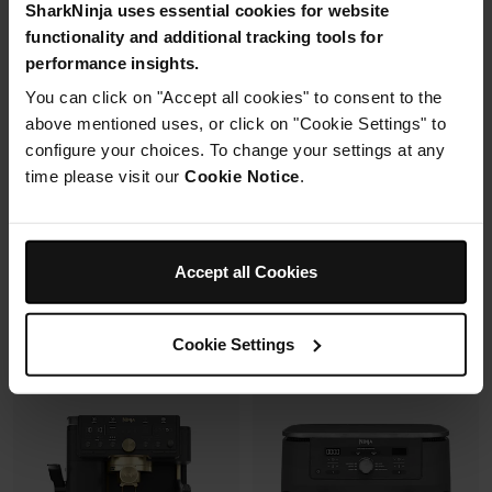
SharkNinja uses essential cookies for website
2 cuves en verre (1.4L + 3.8L)
functionality and additional tracking tools for
Housse de protection offerte* avec
+2 couvercles
En savoir plus
4 modes de cuisson
performance insights.
ce four à pizza.
Préparez, cuisinez, conservez
You can click on "Accept all cookies" to consent to the
avec un même récipient.
Modulaire, compact, facile à
above mentioned uses, or click on "Cookie Settings" to
ranger et emporter.
configure your choices. To change your settings at any
time please visit our
Cookie Notice
.
Prix réduit de
au
259,99 €
-
289,99 €
119,99 €
179,99 €
239,99 €
Prix le + bas sur 30j
109,99 €
Prix le + bas sur 30j
Accept all Cookies
Voir les détails
Voir les détails
Cookie Settings