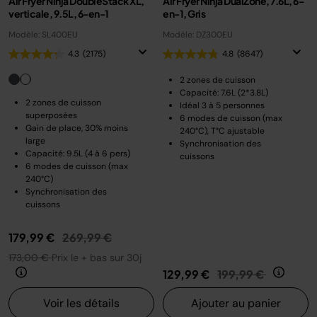
Air Fryer Ninja DoubleStack XL,
Air Fryer Ninja DualZone, 7.6L, 6-
verticale, 9.5L, 6-en-1
en-1, Gris
Modèle: SL400EU
Modèle: DZ300EU
4.3
(2175)
4.8
(8647)
2 zones de cuisson
Capacité: 7.6L (2*3.8L)
2 zones de cuisson
Idéal 3 à 5 personnes
superposées
6 modes de cuisson (max
Gain de place, 30% moins
240°C), T°C ajustable
large
Synchronisation des
Capacité: 9.5L (4 à 6 pers)
cuissons
6 modes de cuisson (max
240°C)
Synchronisation des
cuissons
Prix réduit de
au
179,99 €
269,99 €
173,00 €
Prix le + bas sur 30j
Prix réduit de
au
129,99 €
199,99 €
Voir les détails
Ajouter au panier