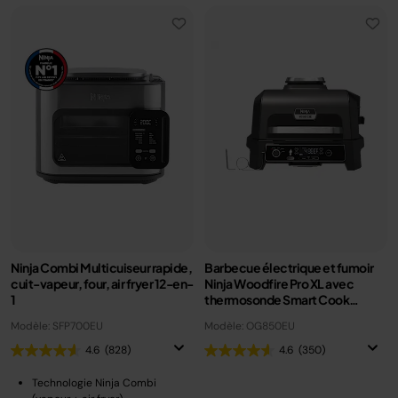
Ninja Combi Multicuiseur rapide,
Barbecue électrique et fumoir
cuit-vapeur, four, air fryer 12-en-
Ninja Woodfire Pro XL avec
1
thermosonde Smart Cook
OG850EU
Modèle: SFP700EU
Modèle: OG850EU
4.6
(828)
4.6
(350)
Technologie Ninja Combi