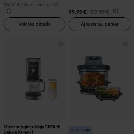
174,99 €
Prix le + bas sur 30j
Prix réduit de
au
99,99 €
179,99 €
Voir les détails
Ajouter au panier
Machine à glace Ninja CREAMi
Vu à la télé
Deluxe 10-en-1