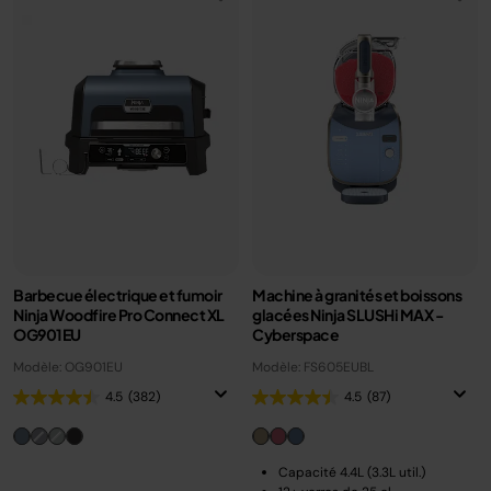
Barbecue électrique et fumoir
Machine à granités et boissons
Ninja Woodfire Pro Connect XL
glacées Ninja SLUSHi MAX -
OG901EU
Cyberspace
Modèle: OG901EU
Modèle: FS605EUBL
4.5
(382)
4.5
(87)
Capacité 4.4L (3.3L util.)