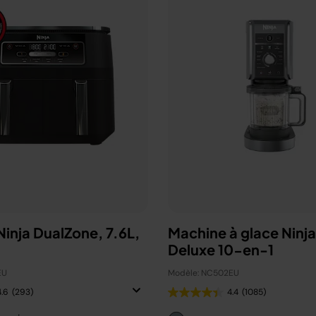
 Ninja DualZone, 7.6L,
Machine à glace Ninj
Deluxe 10-en-1
EU
Modèle: NC502EU
4.6
(293)
4.4
(1085)