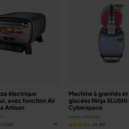
zza électrique
Machine à granités et
ur, avec fonction Air
glacées Ninja SLUSHi
ja Artisan
Cyberspace
EU
Modèle: FS605EUBL
.7
(228)
4.5
(87)