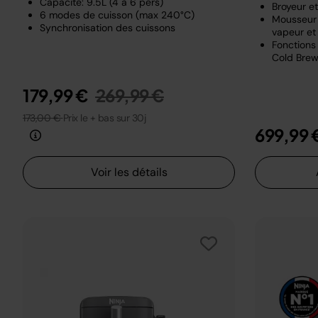
Capacité: 9.5L (4 à 6 pers)
Broyeur e
6 modes de cuisson (max 240°C)
Mousseur 
Synchronisation des cuissons
vapeur et 
Fonctions 
Cold Brew
Prix réduit de
au
179,99 €
269,99 €
173,00 €
Prix le + bas sur 30j
699,99 
Voir les détails