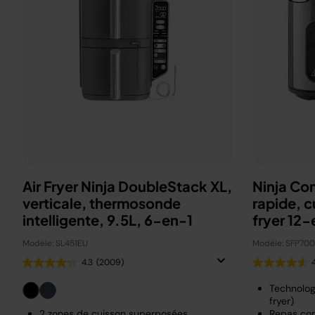
Air Fryer Ninja DoubleStack XL,
Ninja Co
verticale, thermosonde
rapide, c
intelligente, 9.5L, 6-en-1
fryer 12-
Modèle: SL451EU
Modèle: SFP70
4.3
(2009)
Technolog
fryer)
2 zones de cuisson superposées
Repas com