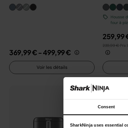
Housse de
four à pi
259,99 
239,99 €
Prix 
369,99 €
-
499,99 €
Voir les détails
Consent
SharkNinja uses essential co