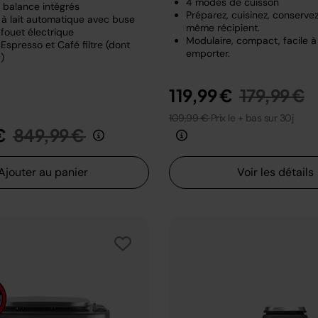
4 modes de cuisson
t balance intégrés
Préparez, cuisinez, conserve
à lait automatique avec buse
même récipient.
fouet électrique
Modulaire, compact, facile à
Espresso et Café filtre (dont
emporter.
)
Prix rédui
a
119,99 €
179,99 €
109,99 €
Prix le + bas sur 30j
Prix réduit de
au
€
849,99 €
Ajouter au panier
Voir les détails