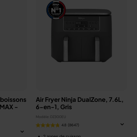
 boissons
Air Fryer Ninja DualZone, 7.6L,
 MAX -
6-en-1, Gris
Modèle: DZ300EU
4.8
(8647)
2 zones de cuisson