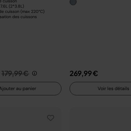
e cuisson
7.6L (2*3.8L)
de cuisson (max 220°C)
sation des cuissons
Prix réduit de
au
179,99 €
269,99 €
Ajouter au panier
Voir les détails