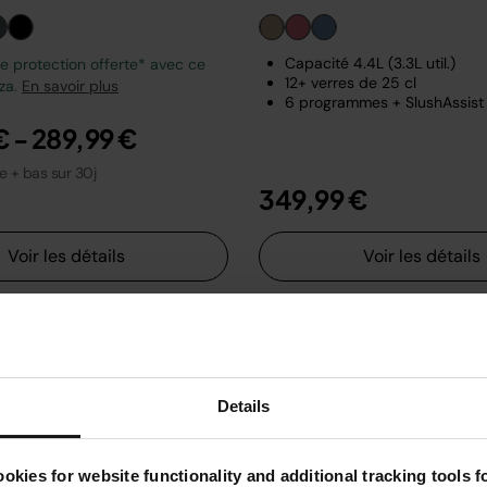
Capacité 4.4L (3.3L util.)
 protection offerte* avec ce
12+ verres de 25 cl
zza.
En savoir plus
6 programmes + SlushAssist
€
-
289,99 €
le + bas sur 30j
349,99 €
Voir les détails
Voir les détails
Details
okies for website functionality and additional tracking tools 