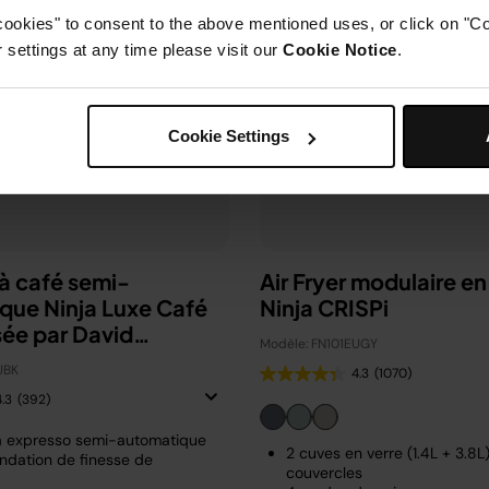
cookies" to consent to the above mentioned uses, or click on "Co
settings at any time please visit our
Cookie Notice
.
Cookie Settings
à café semi-
Air Fryer modulaire en
que Ninja Luxe Café
Ninja CRISPi
sée par David
Modèle: FN101EUGY
m
UBK
4.3
(1070)
4.3
(392)
à expresso semi-automatique
2 cuves en verre (1.4L + 3.8L
dation de finesse de
couvercles