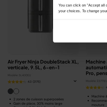
You can click on "Accept all 
your choices. To change your 
Air Fryer Ninja DoubleStack XL,
Machine 
verticale, 9.5L, 6-en-1
automati
Pro, pen
Modèle: SL400EU
Beckha
Modèle: ES771E
4.3
(2175)
Machine 
2 zones de cuisson superposées
Recomman
Gain de place, 30% moins large
mouture