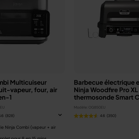
mbi Multicuiseur
Barbecue électrique e
uit-vapeur, four, air
Ninja Woodfire Pro XL
en-1
thermosonde Smart 
OG850EU
0EU
Modèle: OG850EU
4.6
(828)
4.6
(350)
ie Ninja Combi (vapeur + air
plet pour 8 en 15 mins