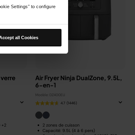
okie Settings" to configure
Accept all Cookies
 verre
Air Fryer Ninja DualZone, 9.5L,
6-en-1
Modèle: DZ400EU
4.7
(1446)
) +2
2 zones de cuisson
Capacité: 9.5L (4 à 6 pers)