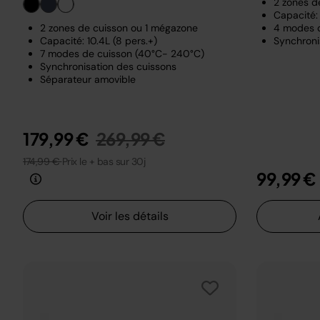
2 zones d
Capacité: 
2 zones de cuisson ou 1 mégazone
4 modes 
Capacité: 10.4L (8 pers.+)
Synchroni
7 modes de cuisson (40°C- 240°C)
Synchronisation des cuissons
Séparateur amovible
Prix réduit de
au
179,99 €
269,99 €
174,99 €
Prix le + bas sur 30j
99,99 €
Voir les détails