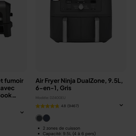
t fumoir
Air Fryer Ninja DualZone, 9.5L,
 avec
6-en-1, Gris
Cook
Modèle: DZ400EU
4.8
(9467)
2 zones de cuisson
Capacité: 9.5L (4 à 6 pers)