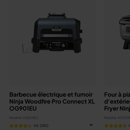
Barbecue électrique et fumoir
Four à pi
Ninja Woodfire Pro Connect XL
d’extérie
OG901EU
Fryer Nin
Modèle: OG901EU
Modèle: MO201
4.5
(382)
4