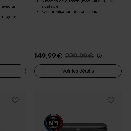
6 modes de cuisson (max 240°C), T°C
z avec un
ajustable
Synchronisation des cuissons
 ranger et
t de
u
Prix réduit de
au
149,99 €
229,99 €
Voir les détails