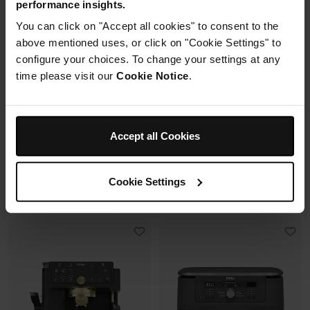
performance insights.
2 cuves en verre (1.4L + 3.8L)
You can click on "Accept all cookies" to consent to the
Housse de protection offerte* avec
+2 couvercles
En savoir plus
4 modes de cuisson
ce four à pizza.
above mentioned uses, or click on "Cookie Settings" to
Préparez, cuisinez, conservez
configure your choices. To change your settings at any
avec un même récipient.
time please visit our
Cookie Notice
.
Modulaire, compact, facile à
ranger et emporter.
Prix réduit de
au
259,99 €
-
289,99 €
119,99 €
179,99 €
Accept all Cookies
239,99 €
Prix le + bas sur 30j
109,99 €
Prix le + bas sur 30j
Cookie Settings
Voir les détails
Voir les détails