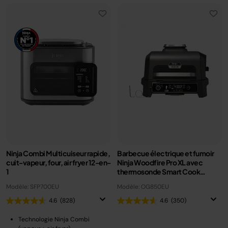
Ninja Combi Multicuiseur rapide,
Barbecue électrique et fumoir
cuit-vapeur, four, air fryer 12-en-
Ninja Woodfire Pro XL avec
1
thermosonde Smart Cook
OG850EU
Modèle: SFP700EU
Modèle: OG850EU
4.6
(828)
4.6
(350)
Technologie Ninja Combi