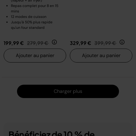
(vapeur + air fryer)
Repas complet pour 8 en 15
mins
12 modes de cuisson
Jusqu'à 50% plus rapide
qu'un four standard
Prix réduit de
au
Prix réduit de
au
199,99 €
279,99 €
329,99 €
399,99 €
Ajouter au panier
Ajouter au panier
Charger
Charger plus
Bénéficiez de 10 % de