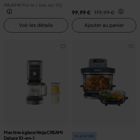
174,99 €
Prix le + bas sur 30j
Prix réduit de
au
99,99 €
179,99 €
Voir les détails
Ajouter au panier
Machine à glace Ninja CREAMi
Vu à la télé
Deluxe 10-en-1