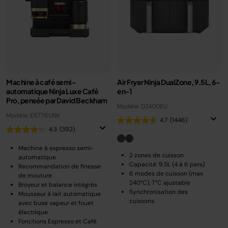
Machine à café semi-
Air Fryer Ninja DualZone, 9.5L, 6-
automatique Ninja Luxe Café
en-1
Pro, pensée par David Beckham
Modèle: DZ400EU
Modèle: ES771EUBK
4.7
(1446)
4.3
(392)
Machine à expresso semi-
2 zones de cuisson
automatique
Capacité: 9.5L (4 à 6 pers)
Recommandation de finesse
6 modes de cuisson (max
de mouture
240°C), T°C ajustable
Broyeur et balance intégrés
Synchronisation des
Mousseur à lait automatique
cuissons
avec buse vapeur et fouet
électrique
Fonctions Espresso et Café