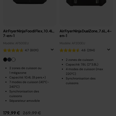
Air Fryer Ninja Foodi Flex, 10.4L,
Air Fryer Ninja DualZone, 7.6L, 4-
7-en-1
en-1
Modèle: AF500EU
Modèle: AF200EU
4.7
(6011)
4.6
(294)
2 zones de cuisson
Capacité: 7.6L (2*3.8L)
2 zones de cuisson ou
4 modes de cuisson (max
1 mégazone
220°C)
Capacité: 10.4L (8 pers.+)
Synchronisation des
7 modes de cuisson (40°C-
cuissons
240°C)
Synchronisation des
cuissons
Séparateur amovible
Prix réduit de
au
179,99 €
269,99 €