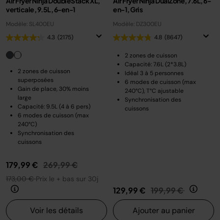
Air Fryer Ninja DoubleStack XL,
Air Fryer Ninja DualZone, 7.6L, 6-
verticale, 9.5L, 6-en-1
en-1, Gris
Modèle: SL400EU
Modèle: DZ300EU
4.3
(2175)
4.8
(8647)
2 zones de cuisson
Capacité: 7.6L (2*3.8L)
2 zones de cuisson
Idéal 3 à 5 personnes
superposées
6 modes de cuisson (max
Gain de place, 30% moins
240°C), T°C ajustable
large
Synchronisation des
Capacité: 9.5L (4 à 6 pers)
cuissons
6 modes de cuisson (max
240°C)
Synchronisation des
cuissons
Prix réduit de
au
179,99 €
269,99 €
173,00 €
Prix le + bas sur 30j
Prix réduit de
au
129,99 €
199,99 €
Voir les détails
Ajouter au panier