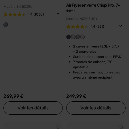
Air Fryer en verre Crispi Pro, 7-
Modèle: NC502EU
en-1
4.4
(1086)
Modèle: AS101EUCY
4.4
(331)
2 cuves en verre (2.3L + 5.7L)
+ 2 couvercles
Surface de cuisson sans PFAS
7 modes de cuisson, T°C
ajustable
Préparez, cuisinez, conservez
avec un même récipient
269,99 €
249,99 €
Voir les détails
Voir les détails