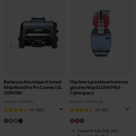
Barbecue électrique et fumoir
Machine à granités et boissons
Ninja Woodfire Pro Connect XL
glacées Ninja SLUSHi MAX -
OG901EU
Cyberspace
Modèle: OG901EU
Modèle: FS605EUBL
4.5
(382)
4.5
(87)
Capacité 4.4L (3.3L util.)