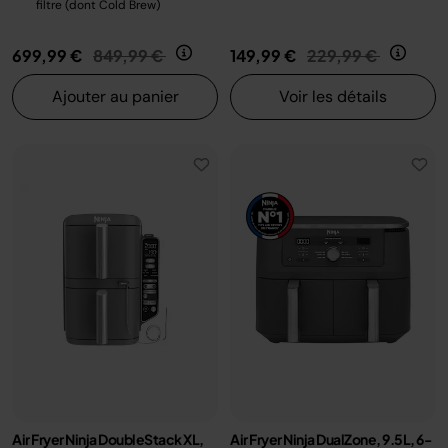
filtre (dont Cold Brew)
Prix réduit de
au
Prix réduit de
au
699,99 €
849,99 €
149,99 €
229,99 €
Ajouter au panier
Voir les détails
Air Fryer Ninja DoubleStack XL,
Air Fryer Ninja DualZone, 9.5L, 6-