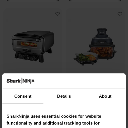
Four à pizza électrique
Air Fryer modulaire en verre Ninja
Consent
Details
About
d’extérieur, avec fonction Air
CRISPi
Fryer Ninja Artisan
Modèle: FN101EUGY
Modèle: MO201EU
4.3
(1070)
SharkNinja uses essential cookies for website
4.7
(228)
functionality and additional tracking tools for