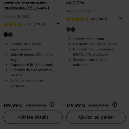
verticale, thermosonde
en-1, Gris
intelligente, 9.5L, 6-en-1
Modèle: DZ400EU
Modèle: SL451EU
4.8
(9467)
4.3
(2009)
2 zones de cuisson
2 zones de cuisson
Capacité: 9.5L (4 à 6 pers)
superposées
6 modes de cuisson (max
Gain de place, 30% moins
240°C), T°C ajustable
large
Synchronisation des
Capacité: 9.5L (4 à 6 pers)
cuissons
6 modes de cuisson (max
240°C)
Synchronisation des
cuissons
Prix réduit de
au
Prix réduit de
au
199,99 €
289,99 €
149,99 €
229,99 €
Voir les détails
Ajouter au panier