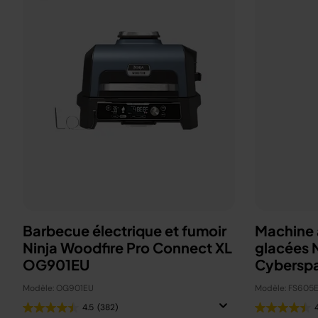
Barbecue électrique et fumoir
Machine à
Ninja Woodfire Pro Connect XL
glacées 
OG901EU
Cybersp
Modèle: OG901EU
Modèle: FS605
4.5
(382)