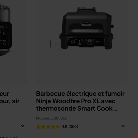
eur
Barbecue électrique et fumoir
ur, air
Ninja Woodfire Pro XL avec
thermosonde Smart Cook
OG850EU
Modèle: OG850EU
4.6
(350)