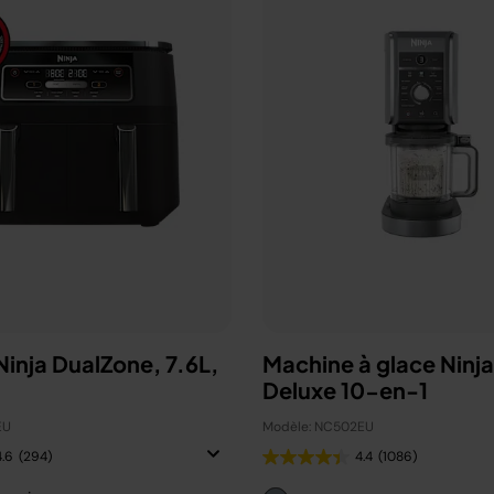
 Ninja DualZone, 7.6L,
Machine à glace Ninj
Deluxe 10-en-1
EU
Modèle: NC502EU
4.6
(294)
4.4
(1086)