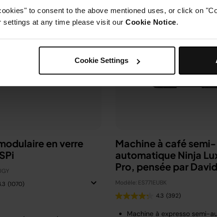
cookies" to consent to the above mentioned uses, or click on "Co
settings at any time please visit our
Cookie Notice
.
Cookie Settings
 modulaire en verre
Machine à café semi-
SPi
automatique Ninja Lu
Pro, pensée par Davi
UGY
Beckham
Modèle: ES771EUBK
4.3
(1070)
4.3
(392)
Machine à expresso semi-a