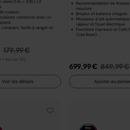
 verre (1.4L + 3.8L) +2
Recommandation de finesse
s
mouture
de cuisson
Broyeur et balance intégrés
 cuisinez, conservez avec un
Mousseur à lait automatiqu
pient.
vapeur et fouet électrique
 compact, facile à ranger et
Fonctions Espresso et Café fi
Cold Brew)
Prix réduit de
au
€
179,99 €
le + bas sur 30j
Prix rédu
699,99 €
849,99 €
Voir les détails
Ajouter au panie