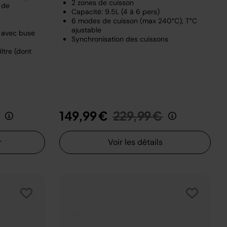
2 zones de cuisson
 de
Capacité: 9.5L (4 à 6 pers)
6 modes de cuisson (max 240°C), T°C
ajustable
e avec buse
Synchronisation des cuissons
ltre (dont
it de
au
Prix réduit de
au
149,99 €
229,99 €
r
Voir les détails