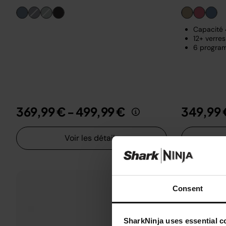
Capacité 4
12+ verres
6 program
369,99 €
-
499,99 €
349,99 
Voir les détails
Consent
SharkNinja uses essential co