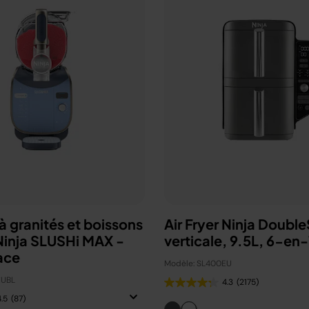
 granités et boissons
Air Fryer Ninja Doubl
Ninja SLUSHi MAX -
verticale, 9.5L, 6-en
ace
Modèle: SL400EU
EUBL
4.3
(2175)
4.5
(87)