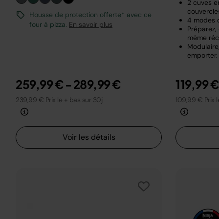
2 cuves en
couvercle
Housse de protection offerte* avec ce
4 modes 
four à pizza.
En savoir plus
Préparez,
même réci
Modulaire,
emporter.
259,99 €
-
289,99 €
119,99 
239,99 €
Prix le + bas sur 30j
109,99 €
Prix 
Voir les détails