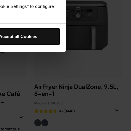
okie Settings" to configure
Accept all Cookies
Air Fryer Ninja DualZone, 9.5L,
xe Café
6-en-1
d
Modèle: DZ400EU
4.7
(1446)
utomatique