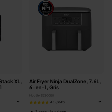
eStack XL,
Air Fryer Ninja DualZone, 7.6L,
-1
6-en-1, Gris
Modèle: DZ300EU
4.8
(8647)
2 zones de cuisson