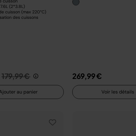
e cuisson
7.6L (2*3.8L)
de cuisson (max 220°C)
sation des cuissons
Prix réduit de
au
179,99 €
269,99 €
Ajouter au panier
Voir les détails