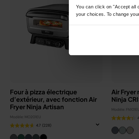
You can click on "Accept all 
your choices. To change your 
Four à pizza électrique
Air Fryer
d’extérieur, avec fonction Air
Ninja CRI
Fryer Ninja Artisan
Modèle: FN101E
Modèle: MO201EU
4.7
(228)