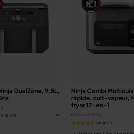
 Ninja DualZone, 9.5L,
Ninja Combi Multicuis
ris
rapide, cuit-vapeur, fo
fryer 12-en-1
EU
Modèle: SFP700EU
4.8
(9467)
4.6
(828)