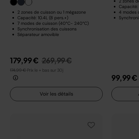
2 zones d
Capacité: 
2 zones de cuisson ou 1 mégazone
4 modes 
Capacité: 10.4L (8 pers.+)
Synchroni
7 modes de cuisson (40°C- 240°C)
Synchronisation des cuissons
Séparateur amovible
Prix réduit de
au
179,99 €
269,99 €
174,99 €
Prix le + bas sur 30j
99,99 €
Voir les détails