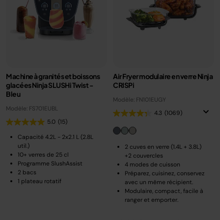
Machine à granités et boissons
Air Fryer modulaire en verre Ninja
glacées Ninja SLUSHi Twist -
CRISPi
Bleu
Modèle: FN101EUGY
Modèle: FS701EUBL
4.3
(1069)
5.0
(15)
Capacité 4.2L - 2x2.1 L (2.8L
util.)
2 cuves en verre (1.4L + 3.8L)
10+ verres de 25 cl
+2 couvercles
Programme SlushAssist
4 modes de cuisson
2 bacs
Préparez, cuisinez, conservez
1 plateau rotatif
avec un même récipient.
Modulaire, compact, facile à
ranger et emporter.