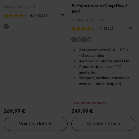
Air Fryer en verre Crispi Pro, 7-
Modèle: NC502EU
en-1
4.4
(1083)
Modèle: AS101EUCY
4.4
(322)
2 cuves en verre (2.3L + 5.7L)
+ 2 couvercles
Surface de cuisson sans PFAS
7 modes de cuisson, T°C
ajustable
Préparez, cuisinez, conservez
avec un même récipient
En rupture de stock
269,99 €
249,99 €
Voir les détails
Voir les détails