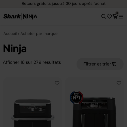
Options de paiement flexible avec Klarna
0
Accueil
Acheter par marque
Ninja
Afficher
16
sur
279
résultats
Filtrer et trier