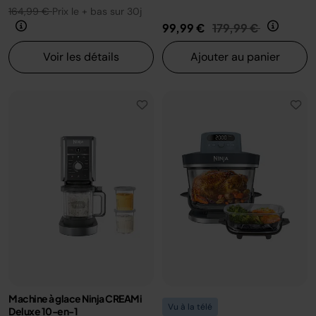
164,99 €
Prix le + bas sur 30j
Prix réduit de
au
99,99 €
179,99 €
Voir les détails
Ajouter au panier
Machine à glace Ninja CREAMi
Vu à la télé
Deluxe 10-en-1