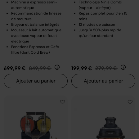
Machine à expresso semi-
Technologie Ninja Combi
automatique
(vapeur + air fryer)
Recommandation de finesse
Repas complet pour 8 en 15
de mouture
mins
Broyeur et balance intégrés
12 modes de cuisson
Mousseur à lait automatique
Jusqu'à 50% plus rapide
avec buse vapeur et fouet
qu'un four standard
électrique
Fonctions Espresso et Café
filtre (dont Cold Brew)
Prix réduit de
au
Prix réduit de
au
699,99 €
849,99 €
199,99 €
279,99 €
Ajouter au panier
Ajouter au panier