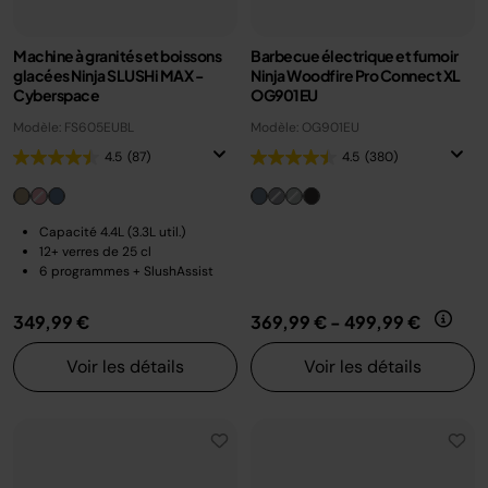
Machine à granités et boissons
Barbecue électrique et fumoir
glacées Ninja SLUSHi MAX -
Ninja Woodfire Pro Connect XL
Cyberspace
OG901EU
Modèle: FS605EUBL
Modèle: OG901EU
4.5
(87)
4.5
(380)
Capacité 4.4L (3.3L util.)
12+ verres de 25 cl
6 programmes + SlushAssist
349,99 €
369,99 €
-
499,99 €
Voir les détails
Voir les détails