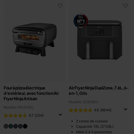
Four à pizza électrique
Air Fryer Ninja DualZone, 7.6L, 6-
d’extérieur, avec fonction Air
en-1, Gris
Fryer Ninja Artisan
Modèle: DZ300EU
Modèle: MO201EU
4.8
(8644)
4.7
(224)
2 zones de cuisson
Capacité: 7.6L (2*3.8L)
Idéal 3 à 5 personnes