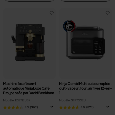
Machine à café semi-
Ninja Combi Multicuiseur rapide,
automatique Ninja Luxe Café
cuit-vapeur, four, air fryer 12-en-
Pro, pensée par David Beckham
1
Modèle: ES771EUBK
Modèle: SFP700EU
4.3
(392)
4.6
(827)