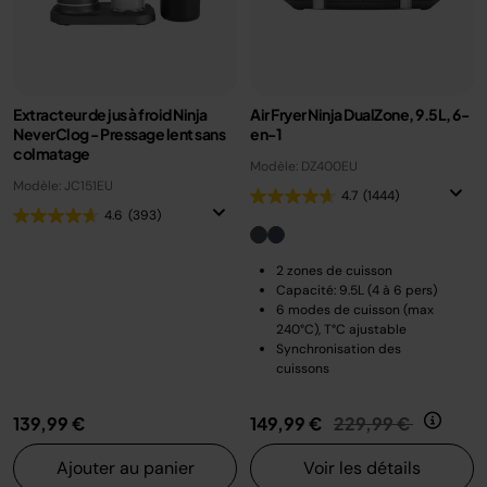
Extracteur de jus à froid Ninja
Air Fryer Ninja DualZone, 9.5L, 6-
NeverClog - Pressage lent sans
en-1
colmatage
Modèle: DZ400EU
Modèle: JC151EU
4.7
(1444)
4.6
(393)
2 zones de cuisson
Capacité: 9.5L (4 à 6 pers)
6 modes de cuisson (max
240°C), T°C ajustable
Synchronisation des
cuissons
Prix réduit de
au
139,99 €
149,99 €
229,99 €
Ajouter au panier
Voir les détails