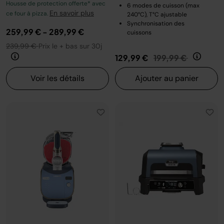
Housse de protection offerte* avec
6 modes de cuisson (max
En savoir plus
ce four à pizza.
240°C), T°C ajustable
Synchronisation des
259,99 €
-
289,99 €
cuissons
239,99 €
Prix le + bas sur 30j
Prix réduit de
au
129,99 €
199,99 €
Voir les détails
Ajouter au panier