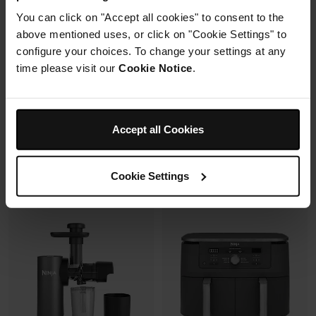
6 modes de cuisson (max
You can click on "Accept all cookies" to consent to the
240°C)
above mentioned uses, or click on "Cookie Settings" to
Synchronisation des
cuissons
configure your choices. To change your settings at any
time please visit our
Cookie Notice
.
Prix réduit de
au
179,99 €
269,99 €
En rupture de stock
173,00 €
Prix le + bas sur 30j
349,99 €
Accept all Cookies
Voir les détails
Voir les détails
Cookie Settings