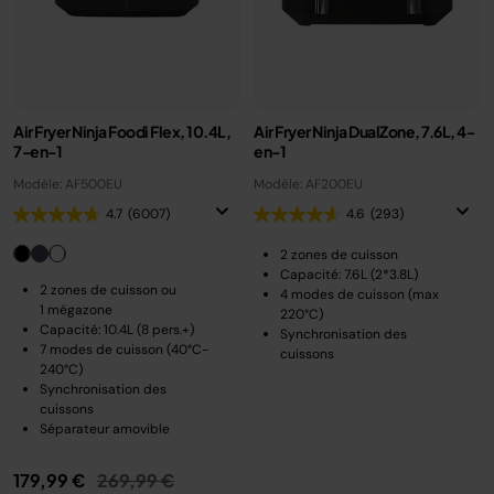
Air Fryer Ninja Foodi Flex, 10.4L,
Air Fryer Ninja DualZone, 7.6L, 4-
7-en-1
en-1
Modèle: AF500EU
Modèle: AF200EU
4.7
(6007)
4.6
(293)
2 zones de cuisson
Capacité: 7.6L (2*3.8L)
2 zones de cuisson ou
4 modes de cuisson (max
1 mégazone
220°C)
Capacité: 10.4L (8 pers.+)
Synchronisation des
7 modes de cuisson (40°C-
cuissons
240°C)
Synchronisation des
cuissons
Séparateur amovible
Prix réduit de
au
179,99 €
269,99 €