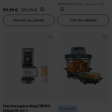
174,99 €
Prix le + bas sur 30j
Prix réduit de
au
99,99 €
179,99 €
Ajouter au panier
Voir les détails
Machine à glace Ninja CREAMi
Vu à la télé
Deluxe 10-en-1