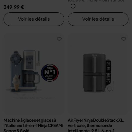
109,99 €
Prix le + bas sur 30j
349,99 €
Voir les détails
Voir les détails
Machine à glaces et glaces à
Air Fryer Ninja DoubleStack XL,
l’italienne 13-en-1 Ninja CREAMi
verticale, thermosonde
Scoop & Swirl
intelligente, 9.5L, 6-en-1