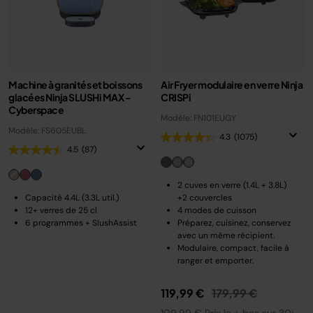
Machine à granités et boissons
Air Fryer modulaire en verre Ninja
glacées Ninja SLUSHi MAX -
CRISPi
Cyberspace
Modèle: FN101EUGY
Modèle: FS605EUBL
4.3
(1075)
4.5
(87)
2 cuves en verre (1.4L + 3.8L)
Capacité 4.4L (3.3L util.)
+2 couvercles
12+ verres de 25 cl
4 modes de cuisson
6 programmes + SlushAssist
Préparez, cuisinez, conservez
avec un même récipient.
Modulaire, compact, facile à
ranger et emporter.
Prix réduit de
au
119,99 €
179,99 €