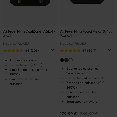
Air Fryer Ninja DualZone, 7.6L, 4-
Air Fryer Ninja Foodi Flex, 10.4L,
en-1
7-en-1
Modèle: AF200EU
Modèle: AF500EU
4.6
(295)
4.7
(6017)
2 zones de cuisson
Capacité: 7.6L (2*3.8L)
2 zones de cuisson ou
4 modes de cuisson (max
1 mégazone
220°C)
Capacité: 10.4L (8 pers.+)
Synchronisation des
7 modes de cuisson (40°C-
cuissons
240°C)
Synchronisation des
cuissons
Séparateur amovible
Prix réduit de
au
179,99 €
269,99 €