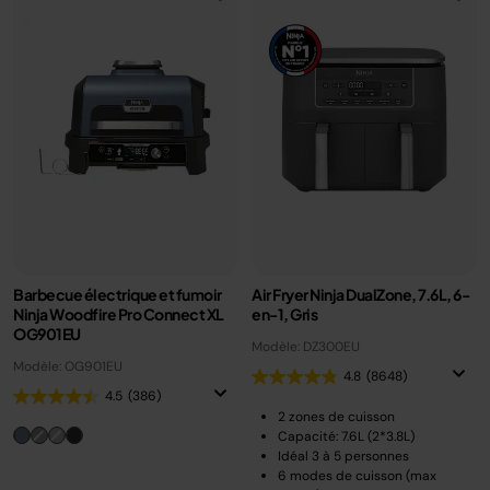
Barbecue électrique et fumoir
Air Fryer Ninja DualZone, 7.6L, 6-
Ninja Woodfire Pro Connect XL
en-1, Gris
OG901EU
Modèle: DZ300EU
Modèle: OG901EU
4.8
(8648)
4.5
(386)
2 zones de cuisson
Capacité: 7.6L (2*3.8L)
Idéal 3 à 5 personnes
6 modes de cuisson (max