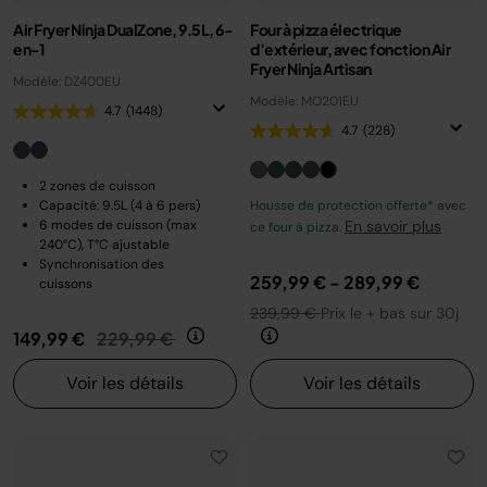
Air Fryer Ninja DualZone, 9.5L, 6-
Four à pizza électrique
en-1
d’extérieur, avec fonction Air
Fryer Ninja Artisan
Modèle: DZ400EU
Modèle: MO201EU
4.7
(1448)
4.7
(228)
2 zones de cuisson
Capacité: 9.5L (4 à 6 pers)
Housse de protection offerte* avec
6 modes de cuisson (max
En savoir plus
ce four à pizza.
240°C), T°C ajustable
Synchronisation des
259,99 €
-
289,99 €
cuissons
239,99 €
Prix le + bas sur 30j
Prix réduit de
au
149,99 €
229,99 €
Voir les détails
Voir les détails