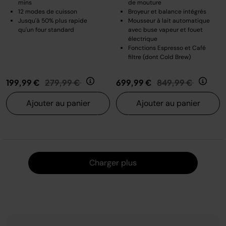
mins
de mouture
12 modes de cuisson
Broyeur et balance intégrés
Jusqu'à 50% plus rapide
Mousseur à lait automatique
qu'un four standard
avec buse vapeur et fouet
électrique
Fonctions Espresso et Café
filtre (dont Cold Brew)
Prix réduit de
au
Prix réduit de
au
199,99 €
279,99 €
699,99 €
849,99 €
Ajouter au panier
Ajouter au panier
Charger
Charger plus