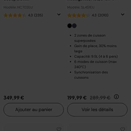
Modèle: NC702EU
Modèle: SL451EU
4.3
(235)
4.3
(2010)
2 zones de cuisson
superposées
Gain de place, 30% moins
large
Capacité: 9.5L (4 à 6 pers)
6 modes de cuisson (max
240°C)
Synchronisation des
cuissons
Prix réduit de
au
349,99 €
199,99 €
289,99 €
Ajouter au panier
Voir les détails