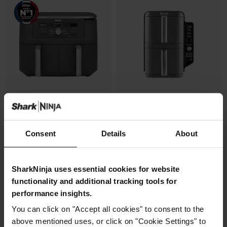
Air Fryer Ninja DualZone, 9.5L, 6-
Air Fryer Ninja DoubleStack XL,
Consent
Details
About
en-1, Gris
verticale, 9.5L, 6-en-1
Modèle: DZ400EU
Modèle: SL400EU
4.8
(9470)
4.3
(2176)
SharkNinja uses essential cookies for website
functionality and additional tracking tools for
performance insights.
2 zones de cuisson
2 zones de cuisson
Capacité: 9.5L (4 à 6 pers)
superposées
You can click on "Accept all cookies" to consent to the
6 modes de cuisson (max
Gain de place, 30% moins
above mentioned uses, or click on "Cookie Settings" to
240°C), T°C ajustable
large