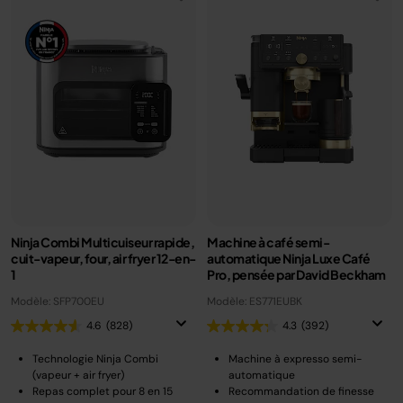
Ninja Combi Multicuiseur rapide,
Machine à café semi-
cuit-vapeur, four, air fryer 12-en-
automatique Ninja Luxe Café
1
Pro, pensée par David Beckham
Modèle: SFP700EU
Modèle: ES771EUBK
4.6
(828)
4.3
(392)
Technologie Ninja Combi
Machine à expresso semi-
(vapeur + air fryer)
automatique
Repas complet pour 8 en 15
Recommandation de finesse