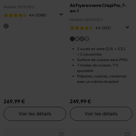
Air Fryer en verre Crispi Pro, 7-
Modèle: NC502EU
en-1
4.4
(1088)
Modèle: AS101EUCY
4.4
(332)
2 cuves en verre (2.3L + 5.7L)
+ 2 couvercles
Surface de cuisson sans PFAS
7 modes de cuisson, T°C
ajustable
Préparez, cuisinez, conservez
avec un même récipient
269,99 €
249,99 €
Voir les détails
Voir les détails