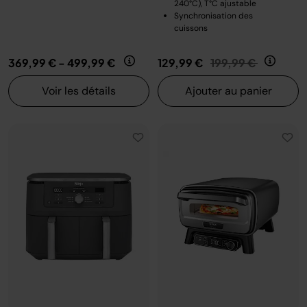
240°C), T°C ajustable
Synchronisation des
cuissons
Prix réduit de
au
369,99 €
-
499,99 €
129,99 €
199,99 €
Voir les détails
Ajouter au panier