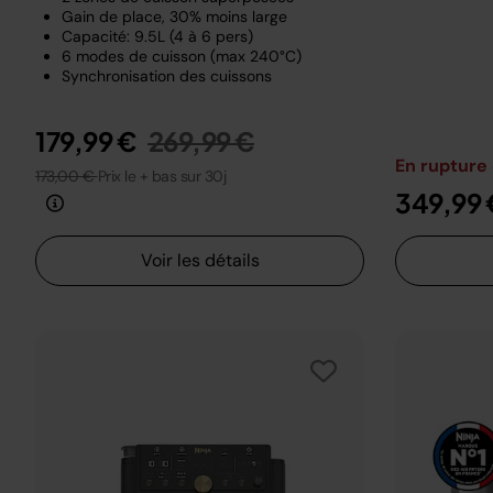
Gain de place, 30% moins large
Capacité: 9.5L (4 à 6 pers)
6 modes de cuisson (max 240°C)
Synchronisation des cuissons
Prix réduit de
au
179,99 €
269,99 €
En rupture
173,00 €
Prix le + bas sur 30j
349,99 
Voir les détails