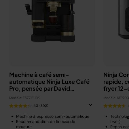
Machine à café semi-
Ninja Co
automatique Ninja Luxe Café
rapide, c
Pro, pensée par David
fryer 12-
Beckham
Modèle: ES771EUBK
Modèle: SFP70
4.3
(392)
Machine à expresso semi-automatique
Technolog
Recommandation de finesse de
fryer)
mouture
Repas com