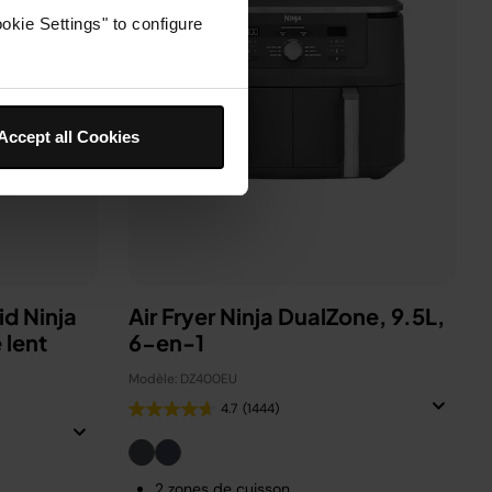
okie Settings" to configure
Accept all Cookies
id Ninja
Air Fryer Ninja DualZone, 9.5L,
 lent
6-en-1
Modèle: DZ400EU
4.7
(1444)
2 zones de cuisson