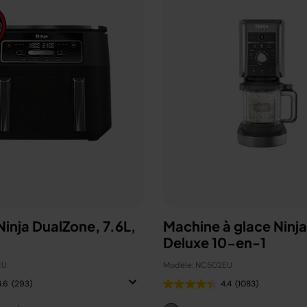
 Ninja DualZone, 7.6L,
Machine à glace Ninj
Deluxe 10-en-1
EU
Modèle: NC502EU
4.6
(293)
4.4
(1083)