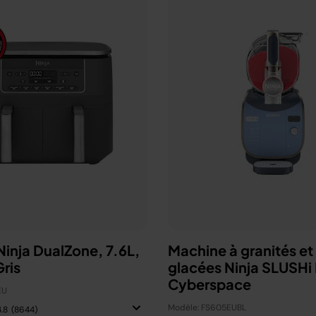
 Ninja DualZone, 7.6L,
Machine à granités et
ris
glacées Ninja SLUSHi
Cyberspace
EU
Modèle: FS605EUBL
4.8
(8644)