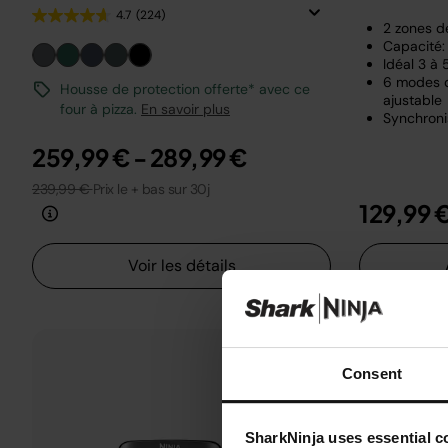
4.7
(224)
2 zones d
Capacité: 
Idéal 3 à
6 modes d
Housse de protection offerte* avec ce
ajustable
four à pizza.
En savoir plus
Synchroni
259,99 €
-
289,99 €
239,99 €
Prix le + bas sur 30j
129,99 
Voir les détails
Consent
SharkNinja uses essential co