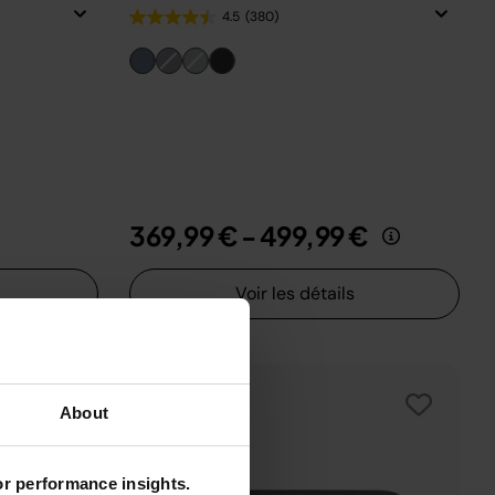
4.5
(380)
369,99 €
-
499,99 €
Voir les détails
About
for performance insights.