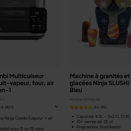
mbi Multicuiseur
Machine à granités et
uit-vapeur, four, air
glacées Ninja SLUSHi 
en-1
Bleu
0EU
Modèle: FS701EUBL
4.6
(827)
5.0
(15)
Capacité 4.2L - 2x2.1 L (2.8L u
ie Ninja Combi (vapeur + air
10+ verres de 25 cl
Programme SlushAssist
plet pour 8 en 15 mins