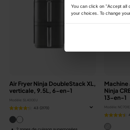
You can click on "Accept all 
your choices. To change your 
Air Fryer Ninja DoubleStack XL,
Machine à
verticale, 9.5L, 6-en-1
Ninja CR
13-en-1
Modèle: SL400EU
Modèle: NC701
4.3
(2173)
2 zones de cuisson superposées