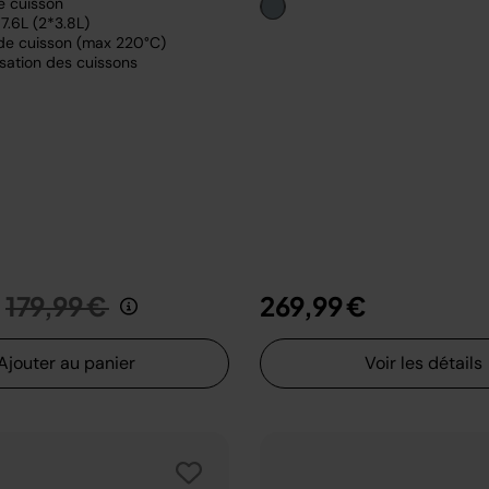
e cuisson
7.6L (2*3.8L)
de cuisson (max 220°C)
sation des cuissons
Prix réduit de
au
179,99 €
269,99 €
Ajouter au panier
Voir les détails