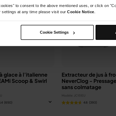
cookies" to consent to the above mentioned uses, or click on "Co
settings at any time please visit our
Cookie Notice
.
Cookie Settings
 glace à l’italienne
Extracteur de jus à fro
EAMi Scoop & Swirl​
NeverClog - Pressage
sans colmatage
EU
Modèle: JC151EU
4.4
(650)
4.6
(393)