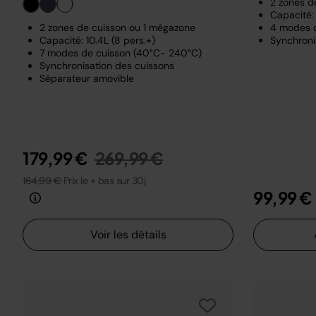
2 zones d
Capacité: 
2 zones de cuisson ou 1 mégazone
4 modes 
Capacité: 10.4L (8 pers.+)
Synchroni
7 modes de cuisson (40°C- 240°C)
Synchronisation des cuissons
Séparateur amovible
Prix réduit de
au
179,99 €
269,99 €
164,99 €
Prix le + bas sur 30j
99,99 €
Voir les détails