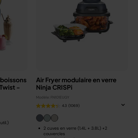
 boissons
Air Fryer modulaire en verre
Twist -
Ninja CRISPi
Modèle: FN101EUGY
4.3
(1069)
til.)
2 cuves en verre (1.4L + 3.8L) +2
couvercles