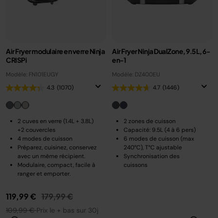
Air Fryer modulaire en verre Ninja
Air Fryer Ninja DualZone, 9.5L, 6-
CRISPi
en-1
Modèle: FN101EUGY
Modèle: DZ400EU
4.3
(1070)
4.7
(1446)
2 cuves en verre (1.4L + 3.8L)
2 zones de cuisson
+2 couvercles
Capacité: 9.5L (4 à 6 pers)
4 modes de cuisson
6 modes de cuisson (max
Préparez, cuisinez, conservez
240°C), T°C ajustable
avec un même récipient.
Synchronisation des
Modulaire, compact, facile à
cuissons
ranger et emporter.
Prix réduit de
au
119,99 €
179,99 €
109,99 €
Prix le + bas sur 30j