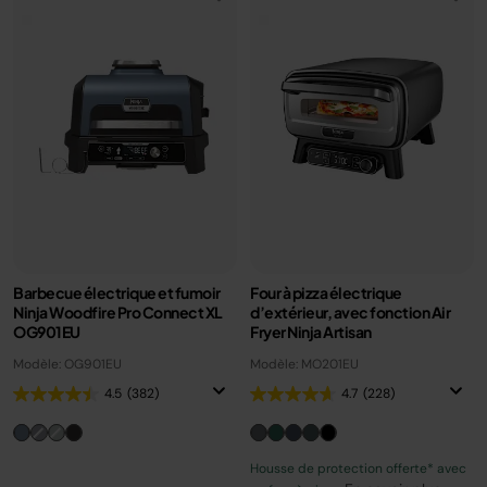
Barbecue électrique et fumoir
Four à pizza électrique
Ninja Woodfire Pro Connect XL
d’extérieur, avec fonction Air
OG901EU
Fryer Ninja Artisan
Modèle: OG901EU
Modèle: MO201EU
4.5
(382)
4.7
(228)
Housse de protection offerte* avec