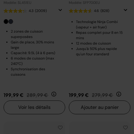
Modèle: SL451EU
Modèle: SFP700EU
4.3
(2009)
4.6
(828)
Technologie Ninja Combi
(vapeur + air fryer)
2 zones de cuisson
Repas complet pour 8 en 15
superposées
mins
Gain de place, 30% moins
12 modes de cuisson
large
Jusqu'à 50% plus rapide
Capacité: 9.5L (4 à 6 pers)
qu'un four standard
6 modes de cuisson (max
240°C)
Synchronisation des
cuissons
Prix réduit de
au
Prix réduit de
au
199,99 €
289,99 €
199,99 €
279,99 €
Voir les détails
Ajouter au panier