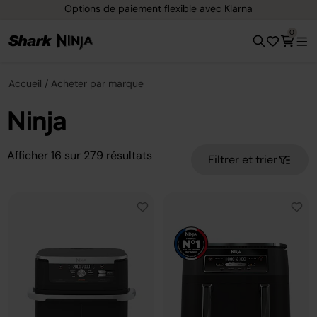
xible avec Klarna
Livraison gratuite dès 4
0
Accueil
Acheter par marque
Ninja
Afficher
16
sur
279
résultats
Filtrer et trier