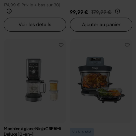
174,99 €
Prix le + bas sur 30j
Prix réduit de
au
99,99 €
179,99 €
Voir les détails
Ajouter au panier
Machine à glace Ninja CREAMi
Vu à la télé
Deluxe 10-en-1