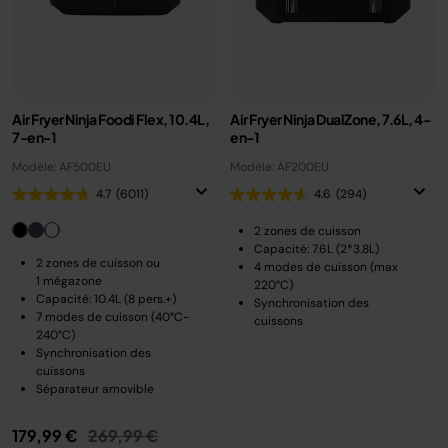
Air Fryer Ninja Foodi Flex, 10.4L,
Air Fryer Ninja DualZone, 7.6L, 4-
7-en-1
en-1
Modèle: AF500EU
Modèle: AF200EU
4.7
(6011)
4.6
(294)
2 zones de cuisson
Capacité: 7.6L (2*3.8L)
2 zones de cuisson ou
4 modes de cuisson (max
1 mégazone
220°C)
Capacité: 10.4L (8 pers.+)
Synchronisation des
7 modes de cuisson (40°C-
cuissons
240°C)
Synchronisation des
cuissons
Séparateur amovible
Prix réduit de
au
179,99 €
269,99 €