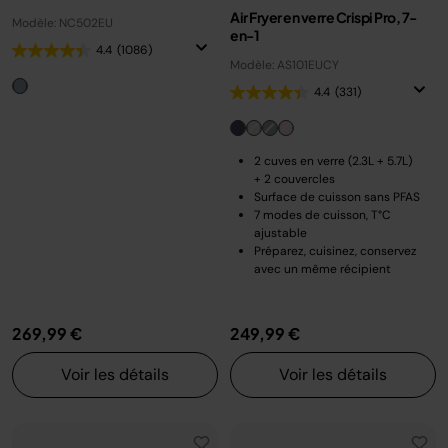
Air Fryer en verre Crispi Pro, 7-
Modèle: NC502EU
en-1
4.4
(1086)
Modèle: AS101EUCY
4.4
(331)
2 cuves en verre (2.3L + 5.7L)
+ 2 couvercles
Surface de cuisson sans PFAS
7 modes de cuisson, T°C
ajustable
Préparez, cuisinez, conservez
avec un même récipient
269,99 €
249,99 €
Voir les détails
Voir les détails