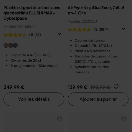
Machine à granités et boissons
Air Fryer Ninja DualZone, 7.6L, 6-
glacées Ninja SLUSHi MAX -
en-1, Gris
Cyberspace
Modèle: DZ300EU
Modèle: FS605EUBL
4.8
(8647)
4.5
(87)
2 zones de cuisson
Capacité: 7.6L (2*3.8L)
Idéal 3 à 5 personnes
Capacité 4.4L (3.3L util.)
6 modes de cuisson (max
12+ verres de 25 cl
240°C), T°C ajustable
6 programmes + SlushAssist
Synchronisation des
cuissons
Prix réduit de
au
349,99 €
129,99 €
199,99 €
Voir les détails
Ajouter au panier