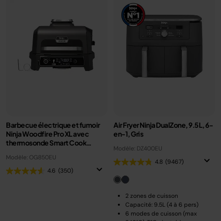
Barbecue électrique et fumoir
Air Fryer Ninja DualZone, 9.5L, 6-
Ninja Woodfire Pro XL avec
en-1, Gris
thermosonde Smart Cook
Modèle: DZ400EU
OG850EU
Modèle: OG850EU
4.8
(9467)
4.6
(350)
2 zones de cuisson
Capacité: 9.5L (4 à 6 pers)
6 modes de cuisson (max