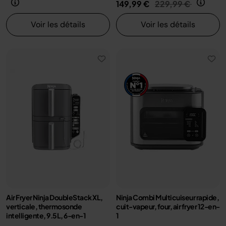
Prix réduit de
au
149,99 €
229,99 €
Voir les détails
Voir les détails
Air Fryer Ninja DoubleStack XL,
Ninja Combi Multicuiseur rapide,
verticale, thermosonde
cuit-vapeur, four, air fryer 12-en-
intelligente, 9.5L, 6-en-1
1