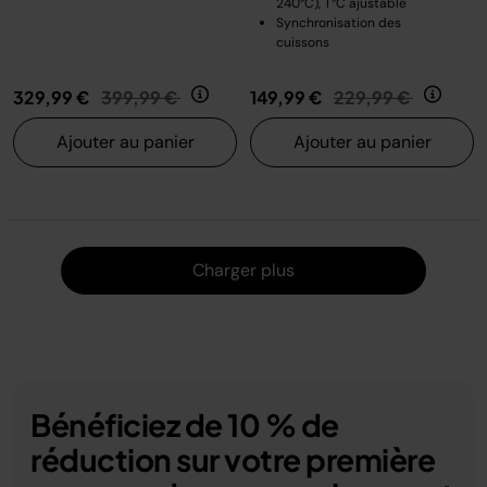
240°C), T°C ajustable
Synchronisation des
cuissons
Prix réduit de
au
Prix réduit de
au
329,99 €
399,99 €
149,99 €
229,99 €
Ajouter au panier
Ajouter au panier
Charger
Charger plus
Bénéficiez de 10 % de
réduction sur votre première