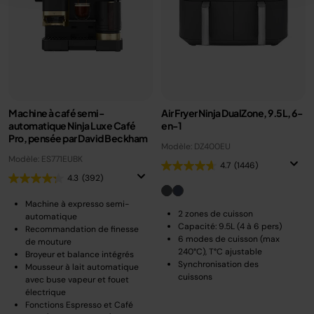
Machine à café semi-
Air Fryer Ninja DualZone, 9.5L, 6-
automatique Ninja Luxe Café
en-1
Pro, pensée par David Beckham
Modèle: DZ400EU
Modèle: ES771EUBK
4.7
(1446)
4.3
(392)
Machine à expresso semi-
2 zones de cuisson
automatique
Capacité: 9.5L (4 à 6 pers)
Recommandation de finesse
6 modes de cuisson (max
de mouture
240°C), T°C ajustable
Broyeur et balance intégrés
Synchronisation des
Mousseur à lait automatique
cuissons
avec buse vapeur et fouet
électrique
Fonctions Espresso et Café