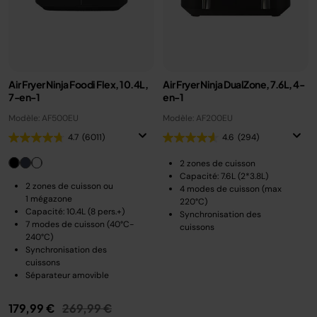
Air Fryer Ninja Foodi Flex, 10.4L,
Air Fryer Ninja DualZone, 7.6L, 4-
7-en-1
en-1
Modèle: AF500EU
Modèle: AF200EU
4.7
(6011)
4.6
(294)
2 zones de cuisson
Capacité: 7.6L (2*3.8L)
2 zones de cuisson ou
4 modes de cuisson (max
1 mégazone
220°C)
Capacité: 10.4L (8 pers.+)
Synchronisation des
7 modes de cuisson (40°C-
cuissons
240°C)
Synchronisation des
cuissons
Séparateur amovible
Prix réduit de
au
179,99 €
269,99 €