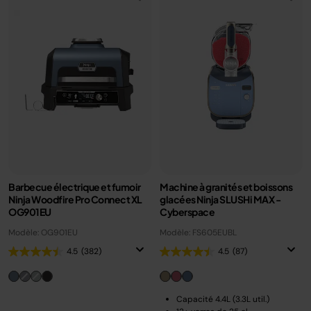
Barbecue électrique et fumoir
Machine à granités et boissons
Ninja Woodfire Pro Connect XL
glacées Ninja SLUSHi MAX -
OG901EU
Cyberspace
Modèle: OG901EU
Modèle: FS605EUBL
4.5
(382)
4.5
(87)
Capacité 4.4L (3.3L util.)