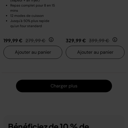
(vapeur + air fryer)
Repas complet pour 8 en 15
mins
12 modes de cuisson
Jusqu'à 50% plus rapide
qu'un four standard
Prix réduit de
au
Prix réduit de
au
199,99 €
279,99 €
329,99 €
399,99 €
Ajouter au panier
Ajouter au panier
Charger
Charger plus
Bénéficiez de 10 % de