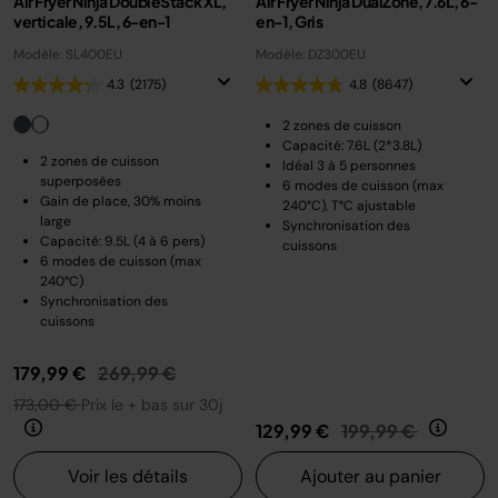
Air Fryer Ninja DoubleStack XL,
Air Fryer Ninja DualZone, 7.6L, 6-
verticale, 9.5L, 6-en-1
en-1, Gris
Modèle: SL400EU
Modèle: DZ300EU
4.3
(2175)
4.8
(8647)
2 zones de cuisson
Capacité: 7.6L (2*3.8L)
2 zones de cuisson
Idéal 3 à 5 personnes
superposées
6 modes de cuisson (max
Gain de place, 30% moins
240°C), T°C ajustable
large
Synchronisation des
Capacité: 9.5L (4 à 6 pers)
cuissons
6 modes de cuisson (max
240°C)
Synchronisation des
cuissons
Prix réduit de
au
179,99 €
269,99 €
173,00 €
Prix le + bas sur 30j
Prix réduit de
au
129,99 €
199,99 €
Voir les détails
Ajouter au panier