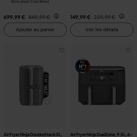
filtre (dont Cold Brew)
Prix réduit de
au
Prix réduit de
au
699,99 €
849,99 €
149,99 €
229,99 €
Ajouter au panier
Voir les détails
Air Fryer Ninja DoubleStack XL,
Air Fryer Ninja DualZone, 9.5L, 6-