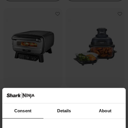
Four à pizza électrique
Air Fryer modulaire en verre Ninja
d’extérieur, avec fonction Air
CRISPi
Fryer Ninja Artisan
Modèle: FN101EUGY
Consent
Details
About
Modèle: MO201EU
4.3
(1070)
4.7
(228)