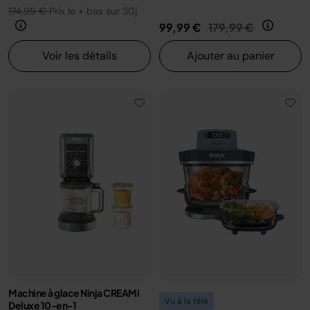
174,99 €
Prix le + bas sur 30j
Prix réduit de
au
99,99 €
179,99 €
Voir les détails
Ajouter au panier
Machine à glace Ninja CREAMi
Vu à la télé
Deluxe 10-en-1