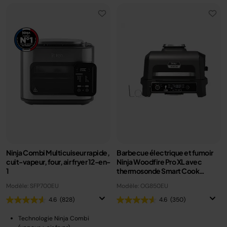
Ninja Combi Multicuiseur rapide,
Barbecue électrique et fumoir
cuit-vapeur, four, air fryer 12-en-
Ninja Woodfire Pro XL avec
1
thermosonde Smart Cook
OG850EU
Modèle: SFP700EU
Modèle: OG850EU
4.6
(828)
4.6
(350)
Technologie Ninja Combi