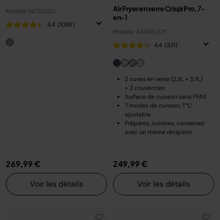
Air Fryer en verre Crispi Pro, 7-
Modèle: NC502EU
en-1
4.4
(1086)
Modèle: AS101EUCY
4.4
(331)
2 cuves en verre (2.3L + 5.7L)
+ 2 couvercles
Surface de cuisson sans PFAS
7 modes de cuisson, T°C
ajustable
Préparez, cuisinez, conservez
avec un même récipient
269,99 €
249,99 €
Voir les détails
Voir les détails