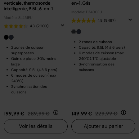
verticale, thermosonde
en-1, Gris
intelligente, 9.5L, 6-en-1
Modèle: DZ400EU
Modèle: SL451EU
4.8
(9467)
4.3
(2009)
2 zones de cuisson
2 zones de cuisson
Capacité: 9.5L (4 à 6 pers)
superposées
6 modes de cuisson (max
Gain de place, 30% moins
240°C), T°C ajustable
large
Synchronisation des
Capacité: 9.5L (4 à 6 pers)
cuissons
6 modes de cuisson (max
240°C)
Synchronisation des
cuissons
Prix réduit de
au
Prix réduit de
au
199,99 €
289,99 €
149,99 €
229,99 €
Voir les détails
Ajouter au panier