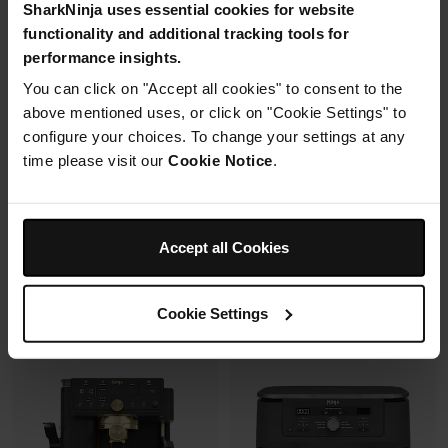
SharkNinja uses essential cookies for website
2 cuves en verre (1.4L + 3.8L)
functionality and additional tracking tools for
Housse de protection offerte* avec
+2 couvercles
En savoir plus
4 modes de cuisson
performance insights.
ce four à pizza.
Préparez, cuisinez, conservez
You can click on "Accept all cookies" to consent to the
avec un même récipient.
Modulaire, compact, facile à
above mentioned uses, or click on "Cookie Settings" to
ranger et emporter.
configure your choices. To change your settings at any
time please visit our
Cookie Notice
.
Prix réduit de
au
259,99 €
-
289,99 €
119,99 €
179,99 €
239,99 €
Prix le + bas sur 30j
109,99 €
Prix le + bas sur 30j
Accept all Cookies
Voir les détails
Voir les détails
Cookie Settings