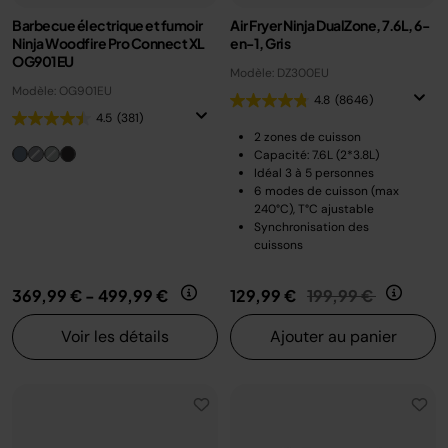
Barbecue électrique et fumoir
Air Fryer Ninja DualZone, 7.6L, 6-
Ninja Woodfire Pro Connect XL
en-1, Gris
OG901EU
Modèle: DZ300EU
Modèle: OG901EU
4.8
(8646)
4.5
(381)
2 zones de cuisson
Capacité: 7.6L (2*3.8L)
Idéal 3 à 5 personnes
6 modes de cuisson (max
240°C), T°C ajustable
Synchronisation des
cuissons
Prix réduit de
au
369,99 €
-
499,99 €
129,99 €
199,99 €
Voir les détails
Ajouter au panier