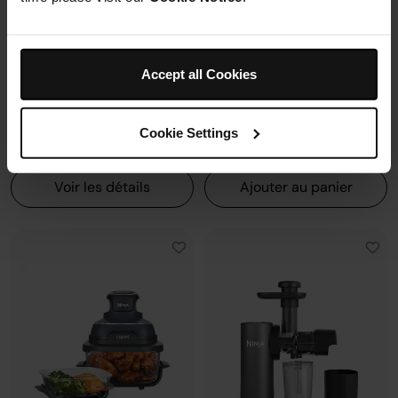
Mousseur à lait automatique
6 modes de cuisson (max
avec buse vapeur et fouet
240°C)
électrique
Synchronisation des
Fonctions Espresso et Café
cuissons
filtre (dont Cold Brew)
Accept all Cookies
Prix réduit de
au
179,99 €
269,99 €
173,00 €
Prix le + bas sur 30j
Cookie Settings
Prix réduit de
au
699,99 €
849,99 €
Voir les détails
Ajouter au panier