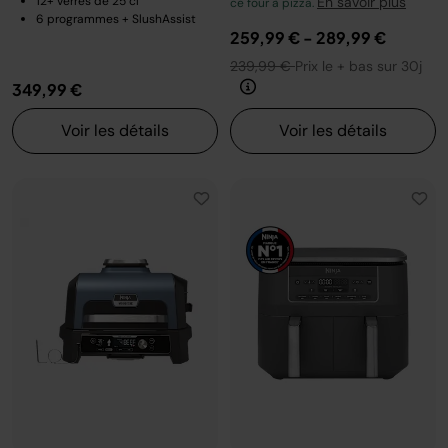
12+ verres de 25 cl
En savoir plus
ce four à pizza.
6 programmes + SlushAssist
259,99 €
-
289,99 €
239,99 €
Prix le + bas sur 30j
349,99 €
Voir les détails
Voir les détails