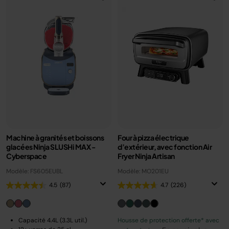
Machine à granités et boissons
Four à pizza électrique
glacées Ninja SLUSHi MAX -
d’extérieur, avec fonction Air
Cyberspace
Fryer Ninja Artisan
Modèle: FS605EUBL
Modèle: MO201EU
4.5
(87)
4.7
(226)
Capacité 4.4L (3.3L util.)
Housse de protection offerte* avec