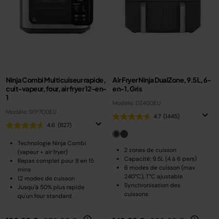
Ninja Combi Multicuiseur rapide,
Air Fryer Ninja DualZone, 9.5L, 6-
cuit-vapeur, four, air fryer 12-en-
en-1, Gris
1
Modèle: DZ400EU
Modèle: SFP700EU
4.7
(1445)
4.6
(827)
Technologie Ninja Combi
2 zones de cuisson
(vapeur + air fryer)
Capacité: 9.5L (4 à 6 pers)
Repas complet pour 8 en 15
6 modes de cuisson (max
mins
240°C), T°C ajustable
12 modes de cuisson
Synchronisation des
Jusqu'à 50% plus rapide
cuissons
qu'un four standard
Prix réduit de
au
Prix réduit de
au