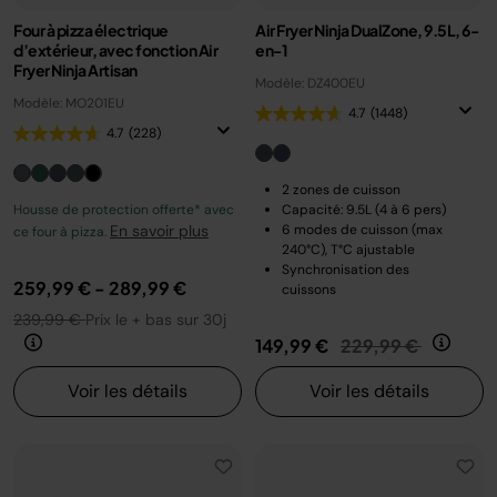
Four à pizza électrique
Air Fryer Ninja DualZone, 9.5L, 6-
d’extérieur, avec fonction Air
en-1
Fryer Ninja Artisan
Modèle: DZ400EU
Modèle: MO201EU
4.7
(1448)
4.7
(228)
2 zones de cuisson
Housse de protection offerte* avec
Capacité: 9.5L (4 à 6 pers)
En savoir plus
6 modes de cuisson (max
ce four à pizza.
240°C), T°C ajustable
Synchronisation des
259,99 €
-
289,99 €
cuissons
239,99 €
Prix le + bas sur 30j
Prix réduit de
au
149,99 €
229,99 €
Voir les détails
Voir les détails