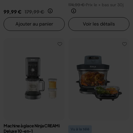
174,99 €
Prix le + bas sur 30j
Prix réduit de
au
99,99 €
179,99 €
Ajouter au panier
Voir les détails
Machine à glace Ninja CREAMi
Vu à la télé
Deluxe 10-en-1