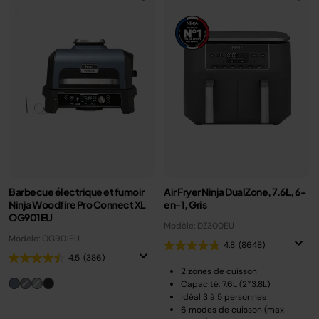
Barbecue électrique et fumoir
Air Fryer Ninja DualZone, 7.6L, 6-
Ninja Woodfire Pro Connect XL
en-1, Gris
OG901EU
Modèle: DZ300EU
Modèle: OG901EU
4.8
(8648)
4.5
(386)
2 zones de cuisson
Capacité: 7.6L (2*3.8L)
Idéal 3 à 5 personnes
6 modes de cuisson (max