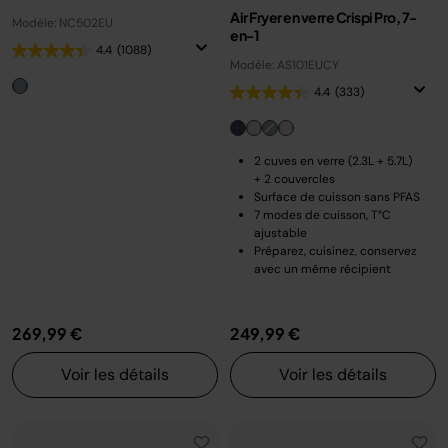
Air Fryer en verre Crispi Pro, 7-
Modèle: NC502EU
en-1
4.4
(1088)
Modèle: AS101EUCY
4.4
(333)
2 cuves en verre (2.3L + 5.7L)
+ 2 couvercles
Surface de cuisson sans PFAS
7 modes de cuisson, T°C
ajustable
Préparez, cuisinez, conservez
avec un même récipient
269,99 €
249,99 €
Voir les détails
Voir les détails