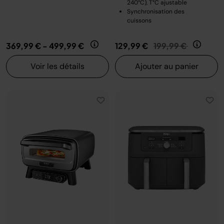
240°C), T°C ajustable
Synchronisation des
cuissons
Prix réduit de
au
369,99 €
-
499,99 €
129,99 €
199,99 €
Voir les détails
Ajouter au panier