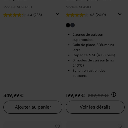
Modèle: NC702EU
Modèle: SL451EU
4.3
(235)
4.3
(2010)
2 zones de cuisson
superposées
Gain de place, 30% moins
large
Capacité: 9.5L (4 à 6 pers)
6 modes de cuisson (max
240°C)
Synchronisation des
cuissons
Prix réduit de
au
349,99 €
199,99 €
289,99 €
Ajouter au panier
Voir les détails