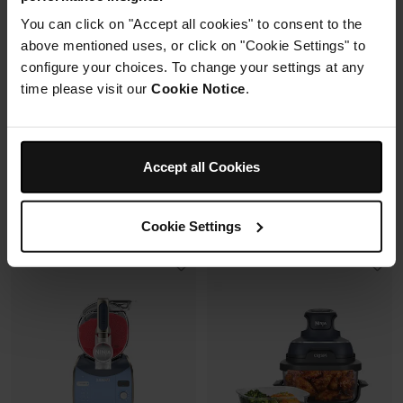
Synchronisation des
Capacité: 9.5L (4 à 6 pers)
You can click on "Accept all cookies" to consent to the
cuissons
6 modes de cuisson (max
above mentioned uses, or click on "Cookie Settings" to
240°C)
Synchronisation des
configure your choices. To change your settings at any
cuissons
time please visit our
Cookie Notice
.
Prix réduit de
au
179,99 €
269,99 €
173,00 €
Prix le + bas sur 30j
Prix réduit de
au
149,99 €
229,99 €
Accept all Cookies
Ajouter au panier
Voir les détails
Cookie Settings