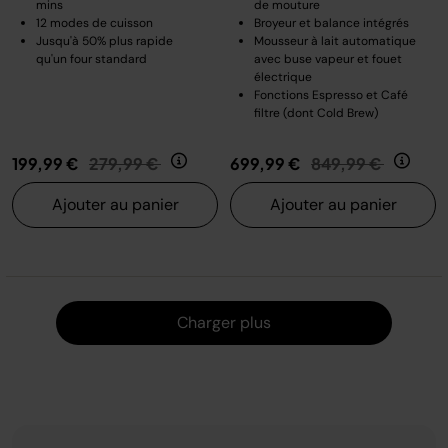
mins
de mouture
12 modes de cuisson
Broyeur et balance intégrés
Jusqu'à 50% plus rapide
Mousseur à lait automatique
qu'un four standard
avec buse vapeur et fouet
électrique
Fonctions Espresso et Café
filtre (dont Cold Brew)
Prix réduit de
au
Prix réduit de
au
199,99 €
279,99 €
699,99 €
849,99 €
Ajouter au panier
Ajouter au panier
Charger
Charger plus