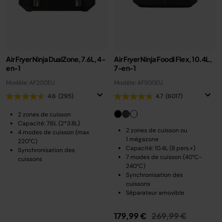
Air Fryer Ninja DualZone, 7.6L, 4-
Air Fryer Ninja Foodi Flex, 10.4L,
en-1
7-en-1
Modèle: AF200EU
Modèle: AF500EU
4.6
(295)
4.7
(6017)
2 zones de cuisson
Capacité: 7.6L (2*3.8L)
2 zones de cuisson ou
4 modes de cuisson (max
1 mégazone
220°C)
Capacité: 10.4L (8 pers.+)
Synchronisation des
7 modes de cuisson (40°C-
cuissons
240°C)
Synchronisation des
cuissons
Séparateur amovible
Prix réduit de
au
179,99 €
269,99 €