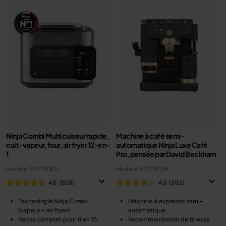
Ninja Combi Multicuiseur rapide,
Machine à café semi-
cuit-vapeur, four, air fryer 12-en-
automatique Ninja Luxe Café
1
Pro, pensée par David Beckham
Modèle: SFP700EU
Modèle: ES771EUBK
4.6
(828)
4.3
(392)
Technologie Ninja Combi
Machine à expresso semi-
(vapeur + air fryer)
automatique
Repas complet pour 8 en 15
Recommandation de finesse