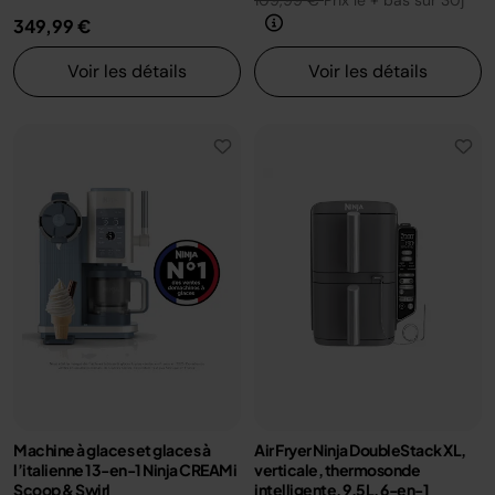
109,99 €
Prix le + bas sur 30j
349,99 €
Voir les détails
Voir les détails
Machine à glaces et glaces à
Air Fryer Ninja DoubleStack XL,
l’italienne 13-en-1 Ninja CREAMi
verticale, thermosonde
Scoop & Swirl
intelligente, 9.5L, 6-en-1