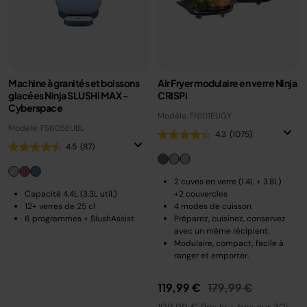
Machine à granités et boissons
Air Fryer modulaire en verre Ninja
glacées Ninja SLUSHi MAX -
CRISPi
Cyberspace
Modèle: FN101EUGY
Modèle: FS605EUBL
4.3
(1075)
4.5
(87)
2 cuves en verre (1.4L + 3.8L)
Capacité 4.4L (3.3L util.)
+2 couvercles
12+ verres de 25 cl
4 modes de cuisson
6 programmes + SlushAssist
Préparez, cuisinez, conservez
avec un même récipient.
Modulaire, compact, facile à
ranger et emporter.
Prix réduit de
au
119,99 €
179,99 €