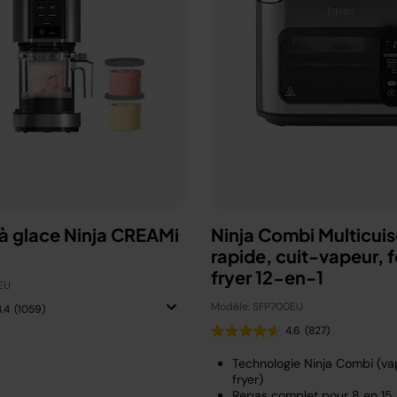
à glace Ninja CREAMi
Ninja Combi Multicuis
rapide, cuit-vapeur, fo
fryer 12-en-1
EU
Modèle: SFP700EU
4.4
(1059)
4.6
(827)
Technologie Ninja Combi (vap
fryer)
Repas complet pour 8 en 15