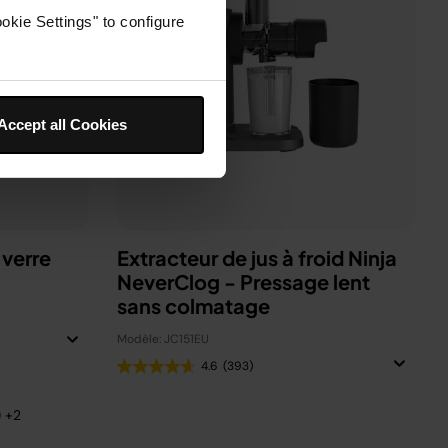
okie Settings" to configure
Accept all Cookies
 verre
Extracteur de jus à froid Ninja
NeverClog - Pressage lent
sans colmatage
Modèle: JC151EU
4.6
(393)
) +2