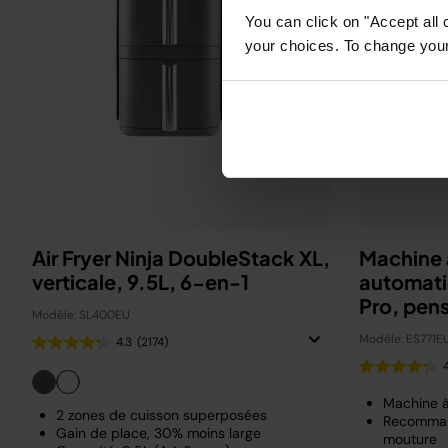
You can click on "Accept all 
your choices. To change your 
Air Fryer Ninja DoubleStack XL,
Machine 
verticale, 9.5L, 6-en-1
automati
Pro, pen
Modèle: SL400EU
Beckha
Modèle: ES771E
4.3
(2174)
Machine 
2 zones de cuisson superposées
Recomman
Gain de place, 30% moins large
mouture