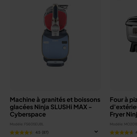
Machine à granités et boissons
Four à pi
glacées Ninja SLUSHi MAX -
d’extérie
Cyberspace
Fryer Nin
Modèle: FS605EUBL
Modèle: MO201
4.5
(87)
4