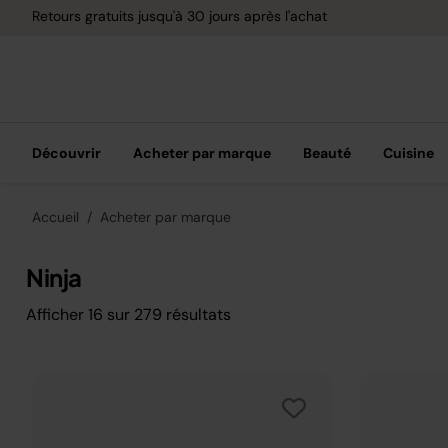
Options de paiement flexible avec Klarna
Découvrir
Acheter par marque
Beauté
Cuisine
Accueil
Acheter par marque
Ninja
Afficher
16
sur
279
résultats