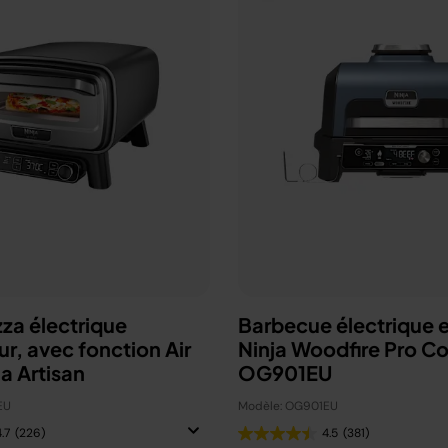
zza électrique
Barbecue électrique e
ur, avec fonction Air
Ninja Woodfire Pro C
ja Artisan
OG901EU
EU
Modèle: OG901EU
.7
(226)
4.5
(381)