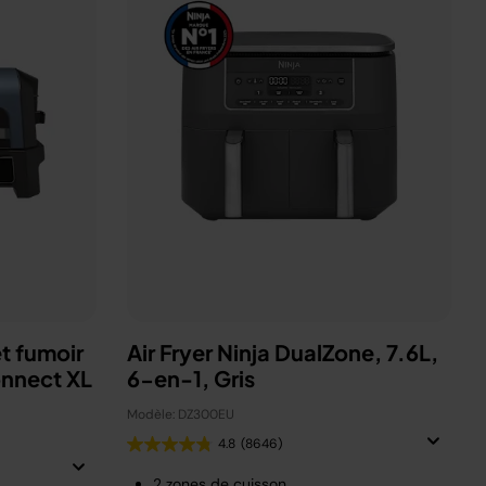
t fumoir
Air Fryer Ninja DualZone, 7.6L,
onnect XL
6-en-1, Gris
Modèle: DZ300EU
4.8
(8646)
2 zones de cuisson