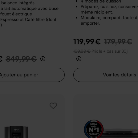
4 modes de cuisson
t balance intégrés
Préparez, cuisinez, conserve
à lait automatique avec buse
même récipient.
fouet électrique
Modulaire, compact, facile à
Espresso et Café filtre (dont
emporter.
)
Prix rédui
a
119,99 €
179,99 €
109,99 €
Prix le + bas sur 30j
Prix réduit de
au
€
849,99 €
Ajouter au panier
Voir les détails