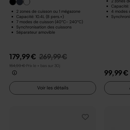
2 zones d
Capacité: 
2 zones de cuisson ou 1 mégazone
4 modes 
Capacité: 10.4L (8 pers.+)
Synchroni
7 modes de cuisson (40°C- 240°C)
Synchronisation des cuissons
Séparateur amovible
Prix réduit de
au
179,99 €
269,99 €
164,99 €
Prix le + bas sur 30j
99,99 €
Voir les détails