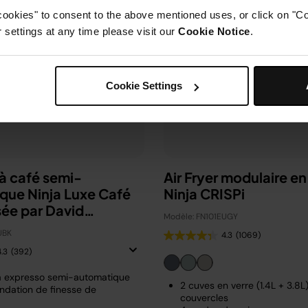
cookies" to consent to the above mentioned uses, or click on "Co
settings at any time please visit our
Cookie Notice
.
Cookie Settings
à café semi-
Air Fryer modulaire en
que Ninja Luxe Café
Ninja CRISPi
sée par David
Modèle: FN101EUGY
m
UBK
4.3
(1069)
4.3
(392)
à expresso semi-automatique
2 cuves en verre (1.4L + 3.8L
dation de finesse de
couvercles