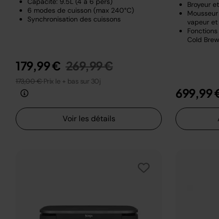
Capacité: 9.5L (4 à 6 pers)
Broyeur e
6 modes de cuisson (max 240°C)
Mousseur 
Synchronisation des cuissons
vapeur et 
Fonctions 
Cold Brew
Prix réduit de
au
179,99 €
269,99 €
173,00 €
Prix le + bas sur 30j
699,99 
Voir les détails