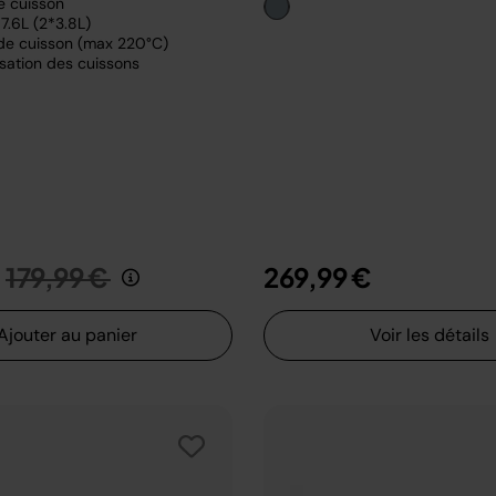
e cuisson
7.6L (2*3.8L)
de cuisson (max 220°C)
sation des cuissons
Prix réduit de
au
179,99 €
269,99 €
Ajouter au panier
Voir les détails