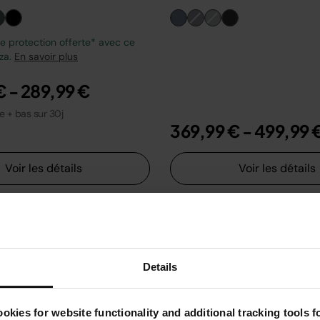
 protection offerte* avec ce
zza.
En savoir plus
€
-
289,99 €
le + bas sur 30j
369,99 €
-
499,99 
Voir les détails
Voir les détails
Details
okies for website functionality and additional tracking tools 