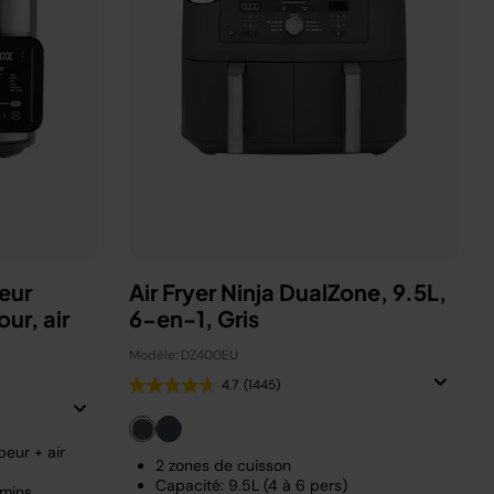
eur
Air Fryer Ninja DualZone, 9.5L,
ur, air
6-en-1, Gris
Modèle: DZ400EU
4.7
(1445)
eur + air
2 zones de cuisson
Capacité: 9.5L (4 à 6 pers)
 mins