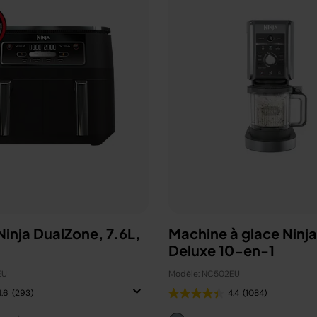
 Ninja DualZone, 7.6L,
Machine à glace Ninj
Deluxe 10-en-1
EU
Modèle: NC502EU
4.6
(293)
4.4
(1084)