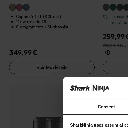
Capacité 4.4L (3.3L util.)
Housse de
12+ verres de 25 cl
four à pi
6 programmes + SlushAssist
259,99 
239,99 €
Prix 
349,99 €
Voir les détails
Consent
SharkNinja uses essential co