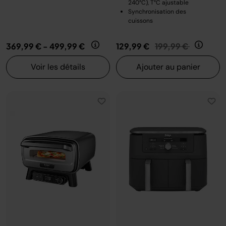
240°C), T°C ajustable
Synchronisation des
cuissons
Prix réduit de
au
369,99 €
-
499,99 €
129,99 €
199,99 €
Voir les détails
Ajouter au panier