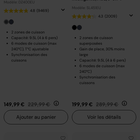
Modèle: DZ400EU
Modèle: SL451EU
4.8
(9469)
4.3
(2009)
2 zones de cuisson
Capacité: 9.5L (4 à 6 pers)
2 zones de cuisson
6 modes de cuisson (max
superposées
240°C), T°C ajustable
Gain de place, 30% moins
Synchronisation des
large
cuissons
Capacité: 9.5L (4 à 6 pers)
6 modes de cuisson (max
240°C)
Synchronisation des
cuissons
Prix réduit de
au
Prix réduit de
au
149,99 €
229,99 €
199,99 €
289,99 €
Ajouter au panier
Voir les détails