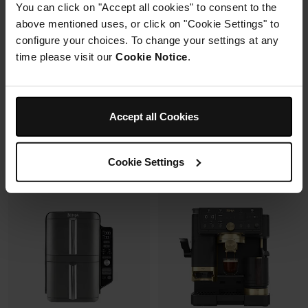
You can click on "Accept all cookies" to consent to the
avec un même récipient.
Modulaire, compact, facile à
above mentioned uses, or click on "Cookie Settings" to
ranger et emporter.
configure your choices. To change your settings at any
time please visit our
Cookie Notice
.
Prix réduit de
au
119,99 €
179,99 €
109,99 €
Prix le + bas sur 30j
349,99 €
Accept all Cookies
Voir les détails
Voir les détails
Cookie Settings