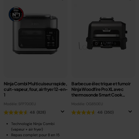
Ninja Combi Multicuiseur rapide,
Barbecue électrique et fumoir
cuit-vapeur, four, air fryer 12-en-
Ninja Woodfire Pro XL avec
1
thermosonde Smart Cook
OG850EU
Modèle: SFP700EU
Modèle: OG850EU
4.6
(828)
4.6
(350)
Technologie Ninja Combi
(vapeur + air fryer)
Repas complet pour 8 en 15