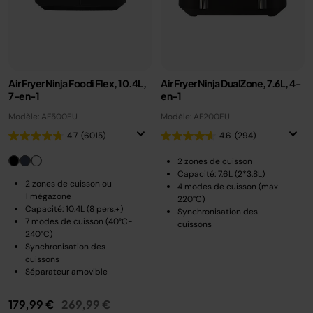
Air Fryer Ninja Foodi Flex, 10.4L,
Air Fryer Ninja DualZone, 7.6L, 4-
7-en-1
en-1
Modèle: AF500EU
Modèle: AF200EU
4.7
(6015)
4.6
(294)
2 zones de cuisson
Capacité: 7.6L (2*3.8L)
2 zones de cuisson ou
4 modes de cuisson (max
1 mégazone
220°C)
Capacité: 10.4L (8 pers.+)
Synchronisation des
7 modes de cuisson (40°C-
cuissons
240°C)
Synchronisation des
cuissons
Séparateur amovible
Prix réduit de
au
179,99 €
269,99 €