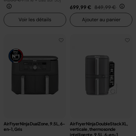
173,00 €
Prix le + bas sur 30j
Prix réduit de
au
699,99 €
849,99 €
Voir les détails
Ajouter au panier
Air Fryer Ninja DualZone, 9.5L, 6-
Air Fryer Ninja DoubleStack XL,
en-1, Gris
verticale, thermosonde
intelligente, 9.5L, 6-en-1