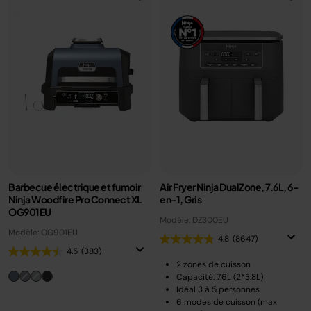
Barbecue électrique et fumoir
Air Fryer Ninja DualZone, 7.6L, 6-
Ninja Woodfire Pro Connect XL
en-1, Gris
OG901EU
Modèle: DZ300EU
Modèle: OG901EU
4.8
(8647)
4.5
(383)
2 zones de cuisson
Capacité: 7.6L (2*3.8L)
Idéal 3 à 5 personnes
6 modes de cuisson (max