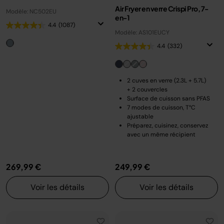
Air Fryer en verre Crispi Pro, 7-
Modèle: NC502EU
en-1
4.4
(1087)
Modèle: AS101EUCY
4.4
(332)
2 cuves en verre (2.3L + 5.7L)
+ 2 couvercles
Surface de cuisson sans PFAS
7 modes de cuisson, T°C
ajustable
Préparez, cuisinez, conservez
avec un même récipient
269,99 €
249,99 €
Voir les détails
Voir les détails