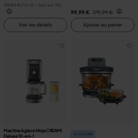
174,99 €
Prix le + bas sur 30j
Prix réduit de
au
99,99 €
179,99 €
Voir les détails
Ajouter au panier
Machine à glace Ninja CREAMi
Vu à la télé
Deluxe 10-en-1