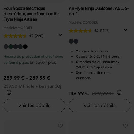
Four à pizza électrique
Air Fryer Ninja DualZone, 9.5L, 6-
d’extérieur, avec fonction Air
en-1
Fryer Ninja Artisan
Modèle: DZ400EU
Modèle: MO201EU
4.7
(1447)
4.7
(228)
2 zones de cuisson
Housse de protection offerte* avec
Capacité: 9.5L (4 à 6 pers)
En savoir plus
6 modes de cuisson (max
ce four à pizza.
240°C), T°C ajustable
Synchronisation des
259,99 €
-
289,99 €
cuissons
239,99 €
Prix le + bas sur 30j
Prix réduit de
au
149,99 €
229,99 €
Voir les détails
Voir les détails