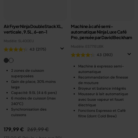
Air Fryer Ninja DoubleStack XL,
Machine à café semi-
verticale, 9.5L, 6-en-1
automatique Ninja Luxe Café
Pro, pensée par David Beckham
Modèle: SL400EU
Modèle: ES771EUBK
4.3
(2175)
4.3
(392)
Machine à expresso semi-
2 zones de cuisson
automatique
superposées
Recommandation de finesse
Gain de place, 30% moins
de mouture
large
Broyeur et balance intégrés
Capacité: 9.5L (4 à 6 pers)
Mousseur à lait automatique
6 modes de cuisson (max
avec buse vapeur et fouet
240°C)
électrique
Synchronisation des
Fonctions Espresso et Café
cuissons
filtre (dont Cold Brew)
Prix réduit de
au
179,99 €
269,99 €