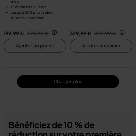
mins
12 modes de cuisson
Jusqu'à 50% plus rapide
qu'un four standard
Prix réduit de
au
Prix réduit de
au
199,99 €
279,99 €
329,99 €
399,99 €
Ajouter au panier
Ajouter au panier
Charger
Charger plus
Bénéficiez de 10 % de
réduction sur votre première