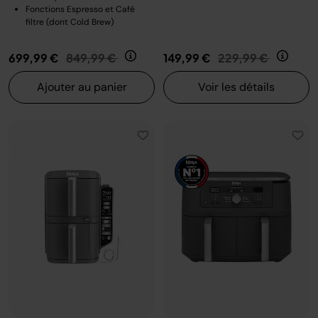
Fonctions Espresso et Café
filtre (dont Cold Brew)
Prix réduit de
au
Prix réduit de
au
699,99 €
849,99 €
149,99 €
229,99 €
Ajouter au panier
Voir les détails