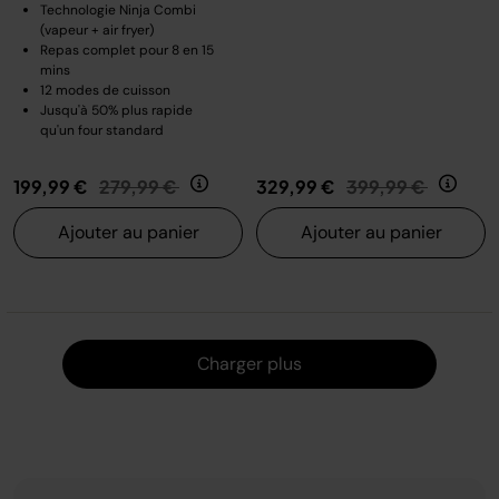
Technologie Ninja Combi
(vapeur + air fryer)
Repas complet pour 8 en 15
mins
12 modes de cuisson
Jusqu'à 50% plus rapide
qu'un four standard
Prix réduit de
au
Prix réduit de
au
199,99 €
279,99 €
329,99 €
399,99 €
Ajouter au panier
Ajouter au panier
Charger
Charger plus