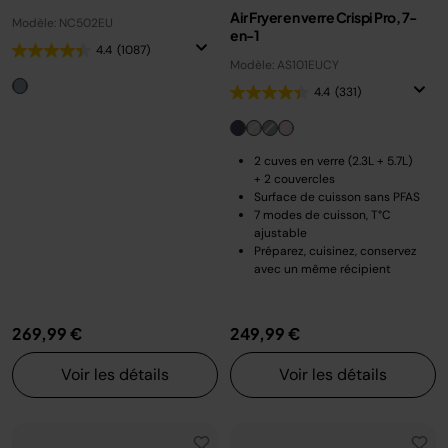
Air Fryer en verre Crispi Pro, 7-
Modèle: NC502EU
en-1
4.4
(1087)
Modèle: AS101EUCY
4.4
(331)
2 cuves en verre (2.3L + 5.7L)
+ 2 couvercles
Surface de cuisson sans PFAS
7 modes de cuisson, T°C
ajustable
Préparez, cuisinez, conservez
avec un même récipient
269,99 €
249,99 €
Voir les détails
Voir les détails