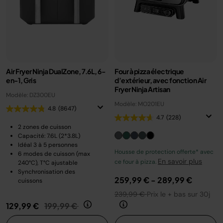
Air Fryer Ninja DualZone, 7.6L, 6-
Four à pizza électrique
en-1, Gris
d’extérieur, avec fonction Air
Fryer Ninja Artisan
Modèle: DZ300EU
Modèle: MO201EU
4.8
(8647)
4.7
(228)
2 zones de cuisson
Capacité: 7.6L (2*3.8L)
Idéal 3 à 5 personnes
Housse de protection offerte* avec
6 modes de cuisson (max
En savoir plus
ce four à pizza.
240°C), T°C ajustable
Synchronisation des
259,99 €
-
289,99 €
cuissons
239,99 €
Prix le + bas sur 30j
Prix réduit de
au
129,99 €
199,99 €