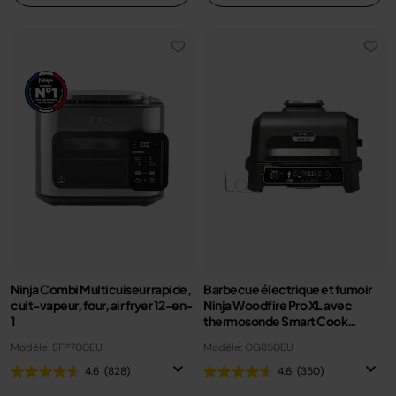
Ninja Combi Multicuiseur rapide,
Barbecue électrique et fumoir
cuit-vapeur, four, air fryer 12-en-
Ninja Woodfire Pro XL avec
1
thermosonde Smart Cook
OG850EU
Modèle: SFP700EU
Modèle: OG850EU
4.6
(828)
4.6
(350)