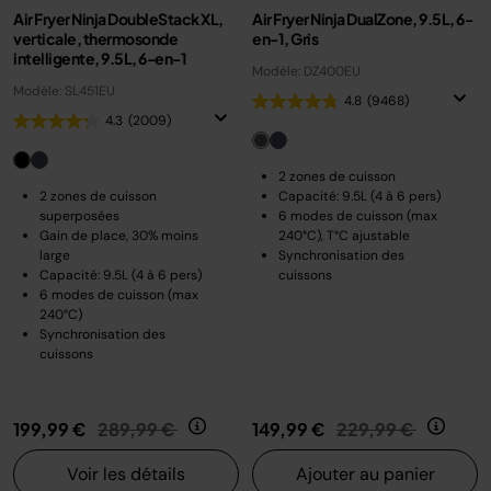
Air Fryer Ninja DoubleStack XL,
Air Fryer Ninja DualZone, 9.5L, 6-
verticale, thermosonde
en-1, Gris
intelligente, 9.5L, 6-en-1
Modèle: DZ400EU
Modèle: SL451EU
4.8
(9468)
4.3
(2009)
2 zones de cuisson
2 zones de cuisson
Capacité: 9.5L (4 à 6 pers)
superposées
6 modes de cuisson (max
Gain de place, 30% moins
240°C), T°C ajustable
large
Synchronisation des
Capacité: 9.5L (4 à 6 pers)
cuissons
6 modes de cuisson (max
240°C)
Synchronisation des
cuissons
Prix réduit de
au
Prix réduit de
au
199,99 €
289,99 €
149,99 €
229,99 €
Voir les détails
Ajouter au panier