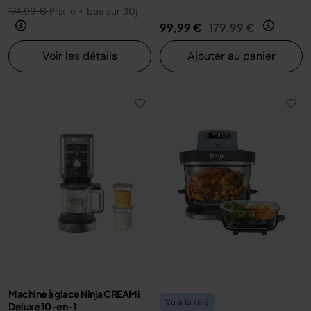
174,99 €
Prix le + bas sur 30j
Prix réduit de
au
99,99 €
179,99 €
Voir les détails
Ajouter au panier
Machine à glace Ninja CREAMi
Vu à la télé
Deluxe 10-en-1