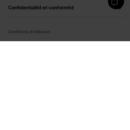
Confidentialité et conformité
Conditions d’utilisation
Conditions d’utilisation de la recette
Politique de confidentialité
Avis relatif à la publicité et aux cookies
Accessibilité
France
©2026
SharkNinja Operating, LLC.
Tous droits réservés.