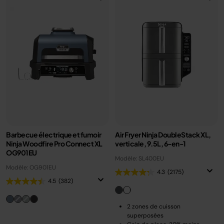
Barbecue électrique et fumoir
Air Fryer Ninja DoubleStack XL,
Ninja Woodfire Pro Connect XL
verticale, 9.5L, 6-en-1
OG901EU
Modèle: SL400EU
Modèle: OG901EU
4.3
(2175)
4.5
(382)
2 zones de cuisson
superposées