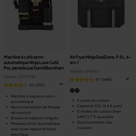
Machine à café semi-
Air Fryer Ninja DualZone, 9.5L, 6-
automatique Ninja Luxe Café
en-1
Pro, pensée par David Beckham
Modèle: DZ400EU
Modèle: ES771EUBK
4.7
(1446)
4.3
(392)
Machine à expresso semi-
2 zones de cuisson
automatique
Capacité: 9.5L (4 à 6 pers)
Recommandation de finesse
6 modes de cuisson (max
de mouture
240°C), T°C ajustable
Broyeur et balance intégrés
Synchronisation des
Mousseur à lait automatique
cuissons
avec buse vapeur et fouet
électrique