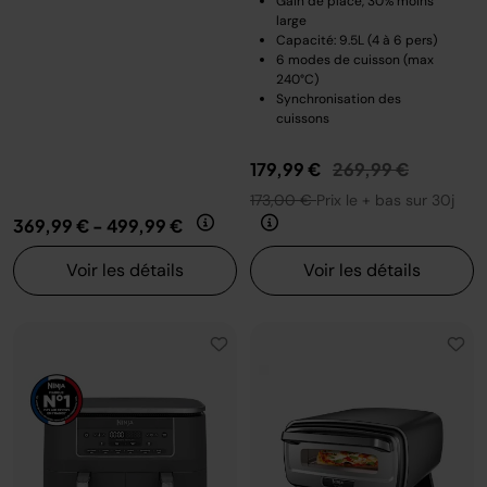
Gain de place, 30% moins
large
Capacité: 9.5L (4 à 6 pers)
6 modes de cuisson (max
240°C)
Synchronisation des
cuissons
Prix réduit de
au
179,99 €
269,99 €
173,00 €
Prix le + bas sur 30j
369,99 €
-
499,99 €
Voir les détails
Voir les détails