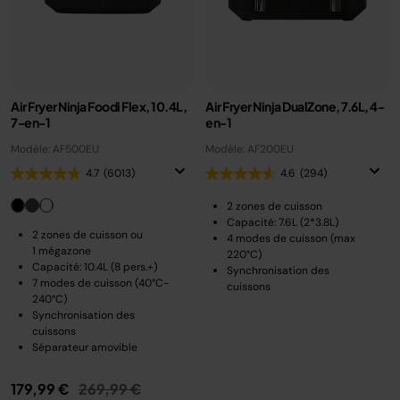
Air Fryer Ninja Foodi Flex, 10.4L,
Air Fryer Ninja DualZone, 7.6L, 4-
7-en-1
en-1
Modèle: AF500EU
Modèle: AF200EU
4.7
(6013)
4.6
(294)
2 zones de cuisson
Capacité: 7.6L (2*3.8L)
2 zones de cuisson ou
4 modes de cuisson (max
1 mégazone
220°C)
Capacité: 10.4L (8 pers.+)
Synchronisation des
7 modes de cuisson (40°C-
cuissons
240°C)
Synchronisation des
cuissons
Séparateur amovible
Prix réduit de
au
179,99 €
269,99 €