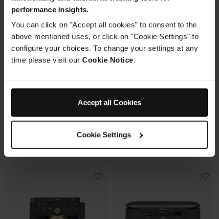
performance insights.
2 cuves en verre (1.4L + 3.8L)
You can click on "Accept all cookies" to consent to the
Capacité 4.4L (3.3L util.)
+2 couvercles
above mentioned uses, or click on "Cookie Settings" to
12+ verres de 25 cl
4 modes de cuisson
configure your choices. To change your settings at any
6 programmes + SlushAssist
Préparez, cuisinez, conservez
avec un même récipient.
time please visit our
Cookie Notice
.
Modulaire, compact, facile à
ranger et emporter.
Prix réduit de
au
119,99 €
179,99 €
Accept all Cookies
109,99 €
Prix le + bas sur 30j
349,99 €
Cookie Settings
Voir les détails
Voir les détails