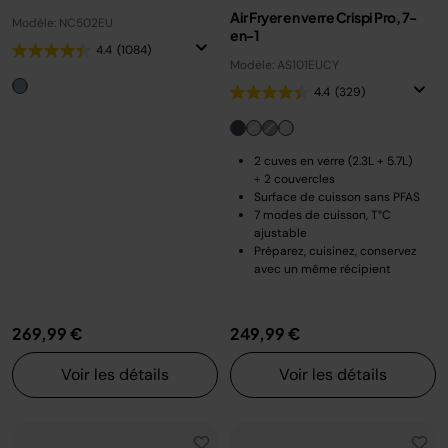
Air Fryer en verre Crispi Pro, 7-
Modèle: NC502EU
en-1
4.4
(1084)
Modèle: AS101EUCY
4.4
(329)
2 cuves en verre (2.3L + 5.7L)
+ 2 couvercles
Surface de cuisson sans PFAS
7 modes de cuisson, T°C
ajustable
Préparez, cuisinez, conservez
avec un même récipient
269,99 €
249,99 €
Voir les détails
Voir les détails