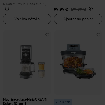
174,99 €
Prix le + bas sur 30j
Prix réduit de
au
99,99 €
179,99 €
Voir les détails
Ajouter au panier
Machine à glace Ninja CREAMi
Vu à la télé
Deluxe 10-en-1