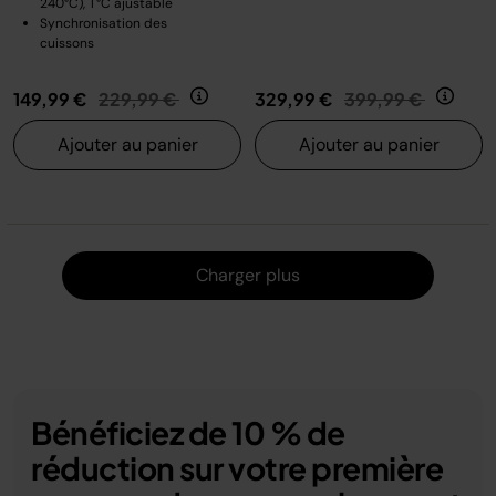
240°C), T°C ajustable
Synchronisation des
cuissons
Prix réduit de
au
Prix réduit de
au
149,99 €
229,99 €
329,99 €
399,99 €
Ajouter au panier
Ajouter au panier
Charger
Charger plus
Bénéficiez de 10 % de
réduction sur votre première