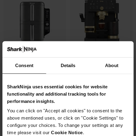
Consent
Details
About
Air Fryer Ninja DoubleStack XL,
Machine à café semi-
verticale, 9.5L, 6-en-1
automatique Ninja Luxe Café
Pro, pensée par David Beckham
Modèle: SL400EU
SharkNinja uses essential cookies for website
Modèle: ES771EUBK
4.3
(2174)
functionality and additional tracking tools for
4.3
(392)
performance insights.
Machine à expresso semi-
You can click on "Accept all cookies" to consent to the
2 zones de cuisson
automatique
above mentioned uses, or click on "Cookie Settings" to
superposées
Recommandation de finesse
Gain de place, 30% moins
configure your choices. To change your settings at any
de mouture
large
Broyeur et balance intégrés
time please visit our
Cookie Notice
.
Capacité: 9.5L (4 à 6 pers)