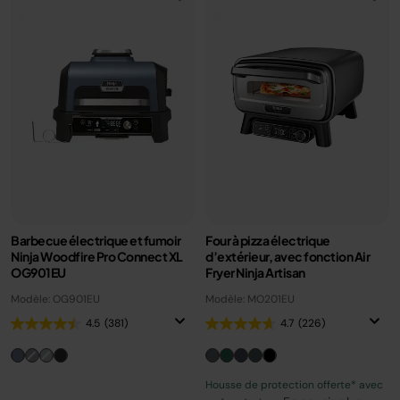
Barbecue électrique et fumoir
Four à pizza électrique
Ninja Woodfire Pro Connect XL
d’extérieur, avec fonction Air
OG901EU
Fryer Ninja Artisan
Modèle: OG901EU
Modèle: MO201EU
4.5
(381)
4.7
(226)
Housse de protection offerte* avec