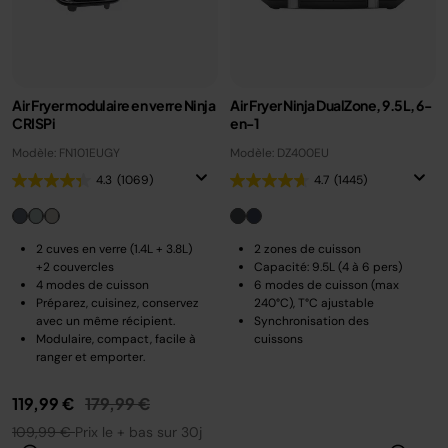
Air Fryer modulaire en verre Ninja
Air Fryer Ninja DualZone, 9.5L, 6-
CRISPi
en-1
Modèle: FN101EUGY
Modèle: DZ400EU
4.3
(1069)
4.7
(1445)
2 cuves en verre (1.4L + 3.8L)
2 zones de cuisson
+2 couvercles
Capacité: 9.5L (4 à 6 pers)
4 modes de cuisson
6 modes de cuisson (max
Préparez, cuisinez, conservez
240°C), T°C ajustable
avec un même récipient.
Synchronisation des
Modulaire, compact, facile à
cuissons
ranger et emporter.
Prix réduit de
au
119,99 €
179,99 €
109,99 €
Prix le + bas sur 30j