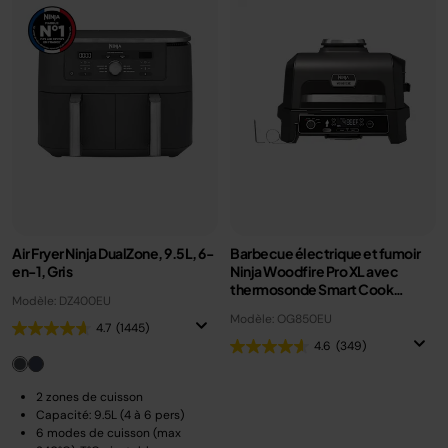
Air Fryer Ninja DualZone, 9.5L, 6-
Barbecue électrique et fumoir
en-1, Gris
Ninja Woodfire Pro XL avec
thermosonde Smart Cook
Modèle: DZ400EU
OG850EU
Modèle: OG850EU
4.7
(1445)
4.6
(349)
2 zones de cuisson
Capacité: 9.5L (4 à 6 pers)
6 modes de cuisson (max