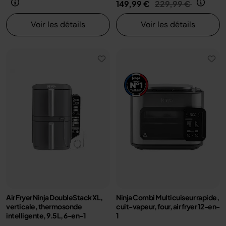
Prix réduit de
au
149,99 €
229,99 €
Voir les détails
Voir les détails
Air Fryer Ninja DoubleStack XL,
Ninja Combi Multicuiseur rapide,
verticale, thermosonde
cuit-vapeur, four, air fryer 12-en-
intelligente, 9.5L, 6-en-1
1