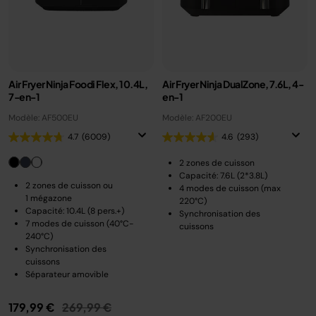
Air Fryer Ninja Foodi Flex, 10.4L,
Air Fryer Ninja DualZone, 7.6L, 4-
7-en-1
en-1
Modèle: AF500EU
Modèle: AF200EU
4.7
(6009)
4.6
(293)
2 zones de cuisson
Capacité: 7.6L (2*3.8L)
2 zones de cuisson ou
4 modes de cuisson (max
1 mégazone
220°C)
Capacité: 10.4L (8 pers.+)
Synchronisation des
7 modes de cuisson (40°C-
cuissons
240°C)
Synchronisation des
cuissons
Séparateur amovible
Prix réduit de
au
179,99 €
269,99 €