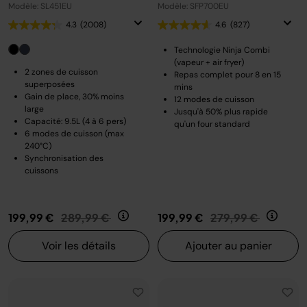
Modèle: SL451EU
Modèle: SFP700EU
4.3
(2008)
4.6
(827)
Technologie Ninja Combi
(vapeur + air fryer)
2 zones de cuisson
Repas complet pour 8 en 15
superposées
mins
Gain de place, 30% moins
12 modes de cuisson
large
Jusqu'à 50% plus rapide
Capacité: 9.5L (4 à 6 pers)
qu'un four standard
6 modes de cuisson (max
240°C)
Synchronisation des
cuissons
Prix réduit de
au
Prix réduit de
au
199,99 €
289,99 €
199,99 €
279,99 €
Voir les détails
Ajouter au panier