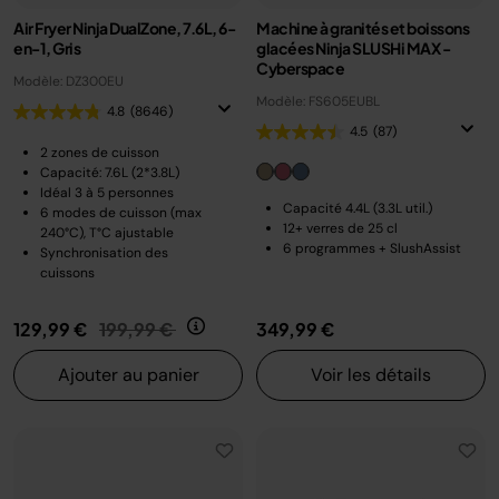
Air Fryer Ninja DualZone, 7.6L, 6-
Machine à granités et boissons
en-1, Gris
glacées Ninja SLUSHi MAX -
Cyberspace
Modèle: DZ300EU
Modèle: FS605EUBL
4.8
(8646)
4.5
(87)
2 zones de cuisson
Capacité: 7.6L (2*3.8L)
Idéal 3 à 5 personnes
Capacité 4.4L (3.3L util.)
6 modes de cuisson (max
12+ verres de 25 cl
240°C), T°C ajustable
6 programmes + SlushAssist
Synchronisation des
cuissons
Prix réduit de
au
129,99 €
199,99 €
349,99 €
Ajouter au panier
Voir les détails