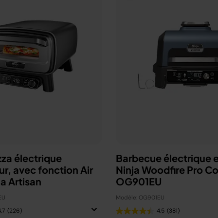
zza électrique
Barbecue électrique e
ur, avec fonction Air
Ninja Woodfire Pro C
ja Artisan
OG901EU
EU
Modèle: OG901EU
.7
(226)
4.5
(381)