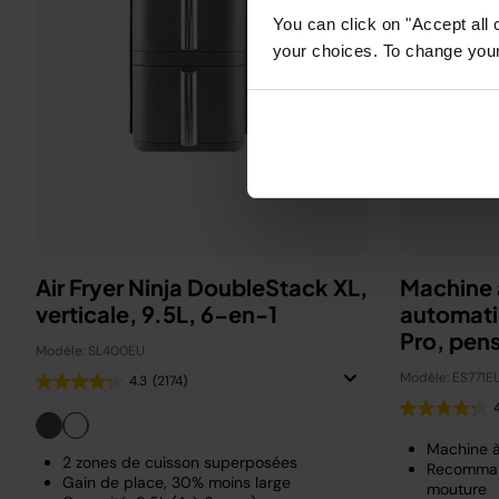
You can click on "Accept all 
your choices. To change your 
Air Fryer Ninja DoubleStack XL,
Machine 
verticale, 9.5L, 6-en-1
automati
Pro, pen
Modèle: SL400EU
Beckha
Modèle: ES771E
4.3
(2174)
Machine 
2 zones de cuisson superposées
Recomman
Gain de place, 30% moins large
mouture