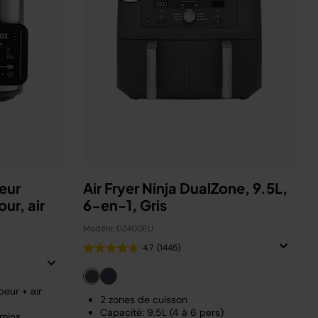
eur
Air Fryer Ninja DualZone, 9.5L,
ur, air
6-en-1, Gris
Modèle: DZ400EU
4.7
(1445)
eur + air
2 zones de cuisson
Capacité: 9.5L (4 à 6 pers)
 mins