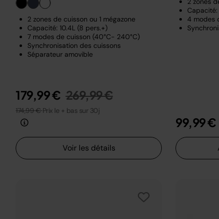
2 zones d
Capacité: 
2 zones de cuisson ou 1 mégazone
4 modes 
Capacité: 10.4L (8 pers.+)
Synchroni
7 modes de cuisson (40°C- 240°C)
Synchronisation des cuissons
Séparateur amovible
Prix réduit de
au
179,99 €
269,99 €
174,99 €
Prix le + bas sur 30j
99,99 €
Voir les détails