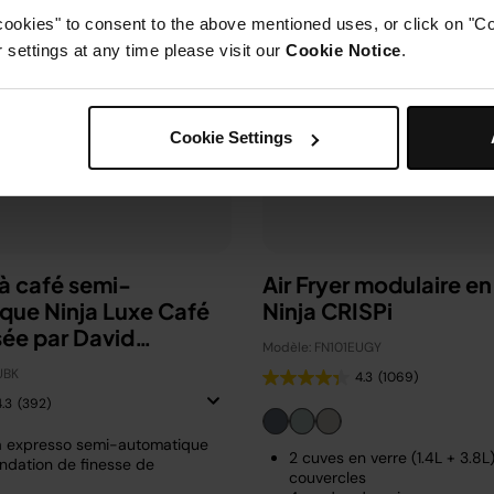
cookies" to consent to the above mentioned uses, or click on "Co
settings at any time please visit our
Cookie Notice
.
Cookie Settings
à café semi-
Air Fryer modulaire en
que Ninja Luxe Café
Ninja CRISPi
sée par David
Modèle: FN101EUGY
m
UBK
4.3
(1069)
4.3
(392)
à expresso semi-automatique
2 cuves en verre (1.4L + 3.8L
dation de finesse de
couvercles