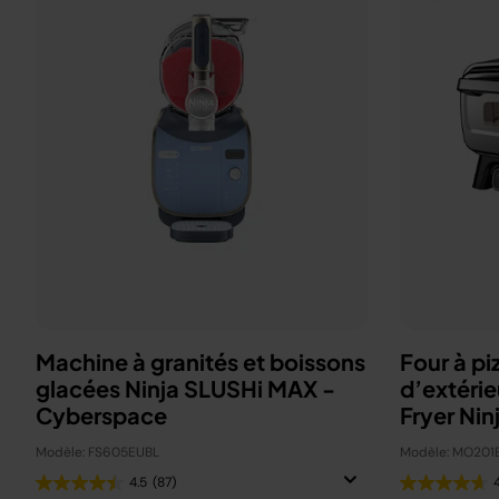
Machine à granités et boissons
Four à pi
glacées Ninja SLUSHi MAX -
d’extérie
Cyberspace
Fryer Nin
Modèle: FS605EUBL
Modèle: MO201
4.5
(87)
4