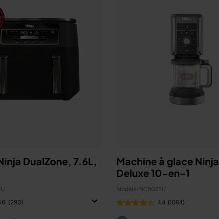
 Ninja DualZone, 7.6L,
Machine à glace Ninj
Deluxe 10-en-1
EU
Modèle: NC502EU
4.6
(293)
4.4
(1084)