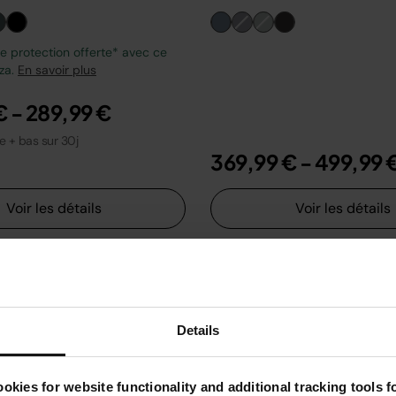
 protection offerte* avec ce
zza.
En savoir plus
€
-
289,99 €
le + bas sur 30j
369,99 €
-
499,99 
Voir les détails
Voir les détails
Details
okies for website functionality and additional tracking tools 