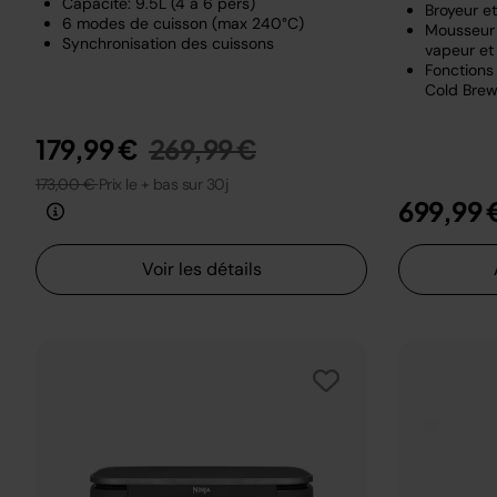
Capacité: 9.5L (4 à 6 pers)
Broyeur e
6 modes de cuisson (max 240°C)
Mousseur 
Synchronisation des cuissons
vapeur et 
Fonctions 
Cold Brew
Prix réduit de
au
179,99 €
269,99 €
173,00 €
Prix le + bas sur 30j
699,99 
Voir les détails