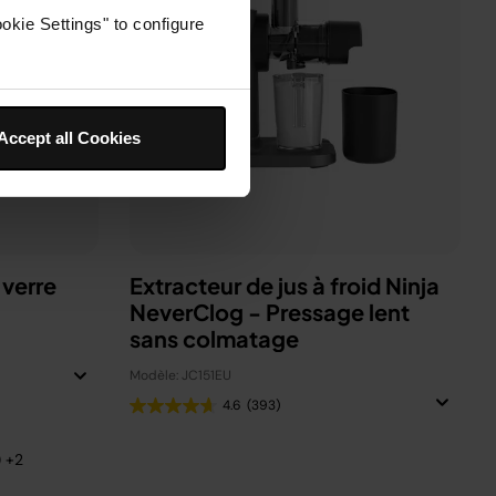
okie Settings" to configure
Accept all Cookies
 verre
Extracteur de jus à froid Ninja
NeverClog - Pressage lent
sans colmatage
Modèle: JC151EU
4.6
(393)
) +2