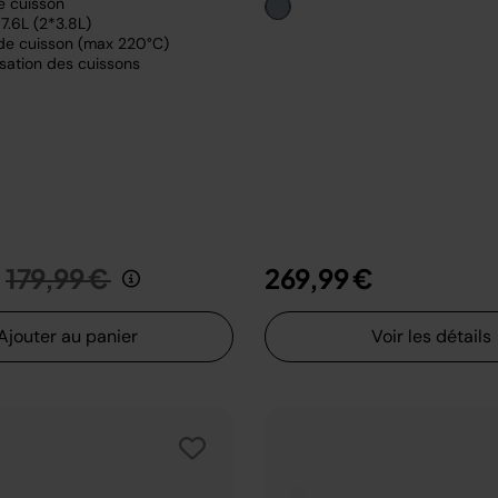
e cuisson
7.6L (2*3.8L)
de cuisson (max 220°C)
sation des cuissons
Prix réduit de
au
179,99 €
269,99 €
Ajouter au panier
Voir les détails