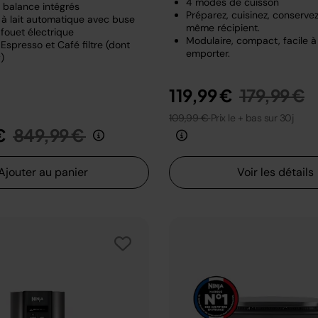
4 modes de cuisson
t balance intégrés
Préparez, cuisinez, conserve
à lait automatique avec buse
même récipient.
fouet électrique
Modulaire, compact, facile à
Espresso et Café filtre (dont
emporter.
)
Prix rédui
a
119,99 €
179,99 €
109,99 €
Prix le + bas sur 30j
Prix réduit de
au
€
849,99 €
Ajouter au panier
Voir les détails