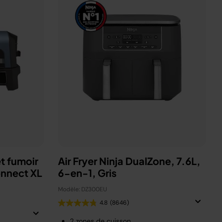
t fumoir
Air Fryer Ninja DualZone, 7.6L,
onnect XL
6-en-1, Gris
Modèle: DZ300EU
4.8
(8646)
2 zones de cuisson