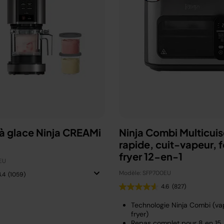
à glace Ninja CREAMi
Ninja Combi Multicuis
rapide, cuit-vapeur, fo
fryer 12-en-1
EU
Modèle: SFP700EU
4.4
(1059)
4.6
(827)
Technologie Ninja Combi (vap
fryer)
Repas complet pour 8 en 15