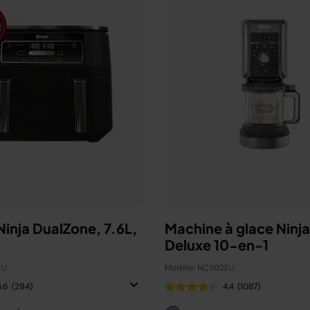
 Ninja DualZone, 7.6L,
Machine à glace Ninj
Deluxe 10-en-1
EU
Modèle: NC502EU
4.6
(294)
4.4
(1087)