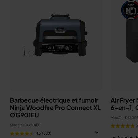
Barbecue électrique et fumoir
Air Fryer
Ninja Woodfire Pro Connect XL
6-en-1, G
OG901EU
Modèle: DZ300
Modèle: OG901EU
4.5
(383)
2 zones d