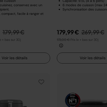
de cuisson
Capacité: 9.5L (4 à 6 pers)
 cuisinez, conservez avec un
6 modes de cuisson (max 2
pient.
Synchronisation des cuisson
 compact, facile à ranger et
Prix réduit de
au
Prix rédui
€
179,99 €
179,99 €
269,99 €
le + bas sur 30j
173,00 €
Prix le + bas sur 30j
Voir les détails
Voir les détails