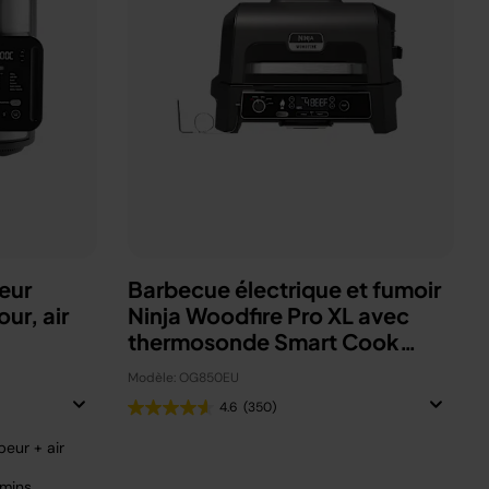
eur
Barbecue électrique et fumoir
ur, air
Ninja Woodfire Pro XL avec
thermosonde Smart Cook
OG850EU
Modèle: OG850EU
4.6
(350)
eur + air
 mins