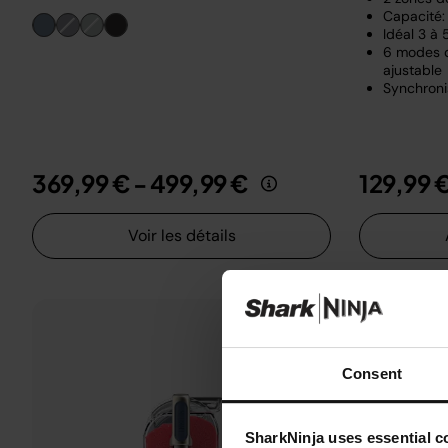
Capacité: 
Idéal 3 à
6 modes d
ajustable
Synchroni
369,99 €
-
499,99 €
129,99 
Voir les détails
Consent
SharkNinja uses essential co