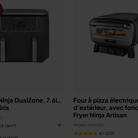
 Ninja DualZone, 7.6L,
Four à pizza électriqu
ris
d’extérieur, avec fonc
Fryer Ninja Artisan
EU
Modèle: MO201EU
4.8
(8647)
4.7
(228)
e cuisson