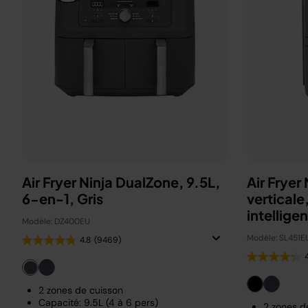
Air Fryer Ninja DualZone, 9.5L,
Air Fryer
6-en-1, Gris
vertical
intellige
Modèle: DZ400EU
Modèle: SL451E
4.8
(9469)
2 zones de cuisson
Capacité: 9.5L (4 à 6 pers)
2 zones d