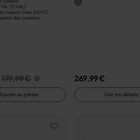
e cuisson
7.6L (2*3.8L)
de cuisson (max 220°C)
sation des cuissons
Prix réduit de
au
179,99 €
269,99 €
Ajouter au panier
Voir les détails