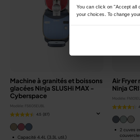
You can click on "Accept all 
your choices. To change your 
Machine à granités et boissons
Air Fryer
glacées Ninja SLUSHi MAX -
Ninja CRI
Cyberspace
Modèle: FN101E
Modèle: FS605EUBL
4.5
(87)
2 cuves en
couvercle
Capacité 4.4L (3.3L util.)