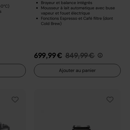
Broyeur et balance intégrés
40°C)
Mousseur à lait automatique avec buse
s
vapeur et fouet électrique
Fonctions Espresso et Café filtre (dont
Cold Brew)
t de
au
Prix réduit de
au
699,99 €
849,99 €
Ajouter au panier