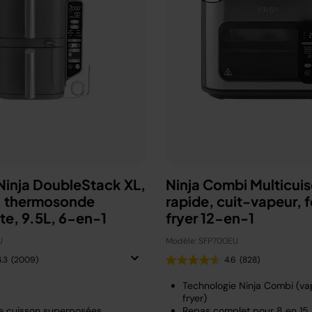
 Ninja DoubleStack XL,
Ninja Combi Multicuis
e, thermosonde
rapide, cuit-vapeur, fo
nte, 9.5L, 6-en-1
fryer 12-en-1
U
Modèle: SFP700EU
4.3
(2009)
4.6
(828)
Technologie Ninja Combi (vap
fryer)
e cuisson superposées
Repas complet pour 8 en 15