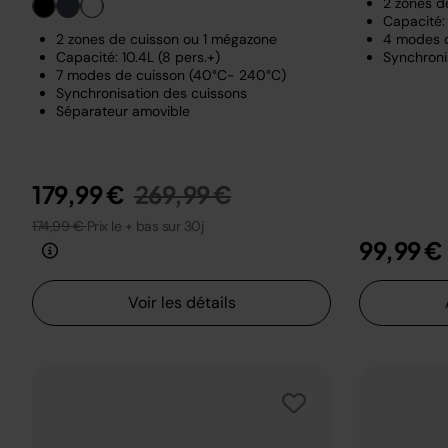
2 zones d
Capacité: 
2 zones de cuisson ou 1 mégazone
4 modes 
Capacité: 10.4L (8 pers.+)
Synchroni
7 modes de cuisson (40°C- 240°C)
Synchronisation des cuissons
Séparateur amovible
Prix réduit de
au
179,99 €
269,99 €
174,99 €
Prix le + bas sur 30j
99,99 €
Voir les détails