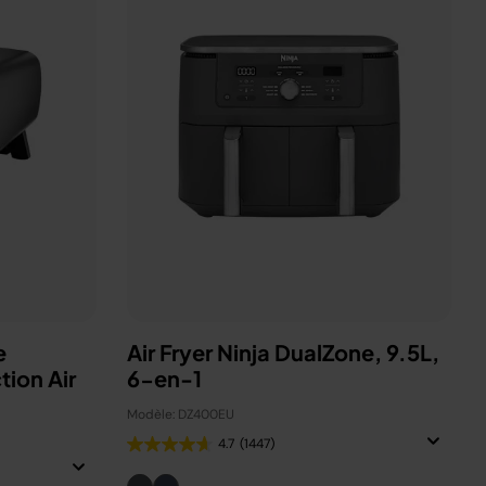
e
Air Fryer Ninja DualZone, 9.5L,
tion Air
6-en-1
Modèle: DZ400EU
4.7
(1447)