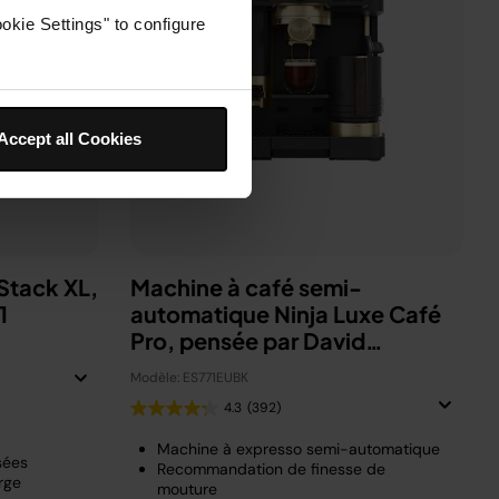
okie Settings" to configure
Accept all Cookies
eStack XL,
Machine à café semi-
-1
automatique Ninja Luxe Café
Pro, pensée par David
Beckham
Modèle: ES771EUBK
4.3
(392)
Machine à expresso semi-automatique
osées
Recommandation de finesse de
rge
mouture