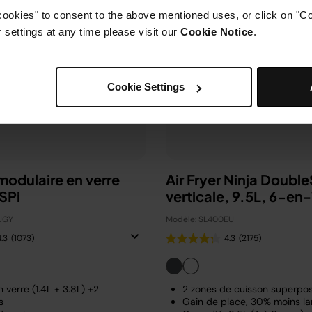
cookies" to consent to the above mentioned uses, or click on "Co
settings at any time please visit our
Cookie Notice
.
Cookie Settings
 modulaire en verre
Air Fryer Ninja Doubl
SPi
verticale, 9.5L, 6-en
UGY
Modèle: SL400EU
4.3
(1073)
4.3
(2175)
 verre (1.4L + 3.8L) +2
2 zones de cuisson superp
s
Gain de place, 30% moins la