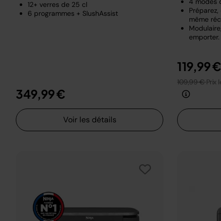
4 modes 
12+ verres de 25 cl
Préparez,
6 programmes + SlushAssist
même réci
Modulaire,
emporter.
119,99 
109,99 €
Prix 
349,99 €
Voir les détails