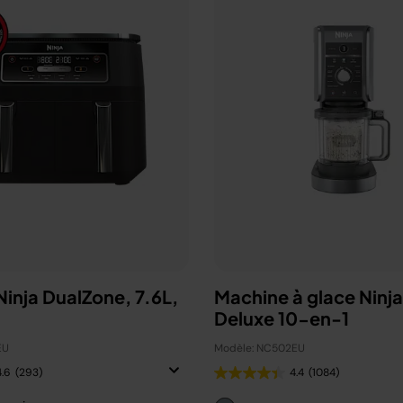
 Ninja DualZone, 7.6L,
Machine à glace Ninj
Deluxe 10-en-1
EU
Modèle: NC502EU
4.6
(293)
4.4
(1084)