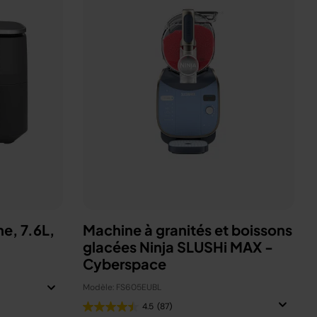
ne, 7.6L,
Machine à granités et boissons
glacées Ninja SLUSHi MAX -
Cyberspace
Modèle: FS605EUBL
4.5
(87)