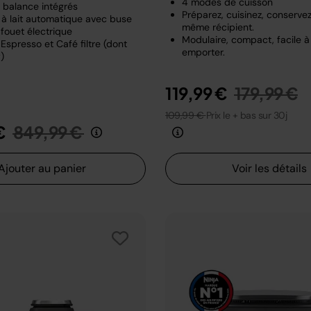
4 modes de cuisson
t balance intégrés
Préparez, cuisinez, conserve
à lait automatique avec buse
même récipient.
fouet électrique
Modulaire, compact, facile à
Espresso et Café filtre (dont
emporter.
)
Prix rédui
a
119,99 €
179,99 €
109,99 €
Prix le + bas sur 30j
Prix réduit de
au
€
849,99 €
Ajouter au panier
Voir les détails