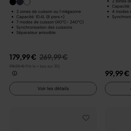
2 zones d
Capacité: 
2 zones de cuisson ou 1 mégazone
4 modes 
Capacité: 10.4L (8 pers.+)
Synchroni
7 modes de cuisson (40°C- 240°C)
Synchronisation des cuissons
Séparateur amovible
Prix réduit de
au
179,99 €
269,99 €
174,99 €
Prix le + bas sur 30j
99,99 €
Voir les détails