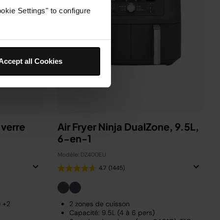
okie Settings" to configure
Accept all Cookies
 verre
Air Fryer Ninja DualZone, 9.5L,
6-en-1
Modèle: DZ400EU
4.7
(1445)
) +2
2 zones de cuisson
Capacité: 9.5L (4 à 6 pers)