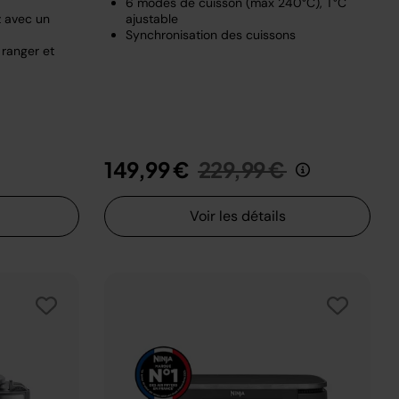
6 modes de cuisson (max 240°C), T°C
z avec un
ajustable
Synchronisation des cuissons
 ranger et
t de
u
Prix réduit de
au
149,99 €
229,99 €
Voir les détails