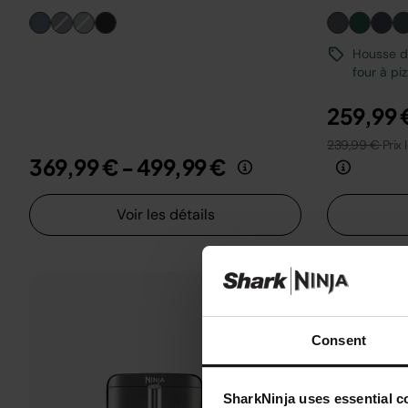
Housse de
four à pi
259,99 
239,99 €
Prix 
369,99 €
-
499,99 €
Voir les détails
Consent
SharkNinja uses essential co