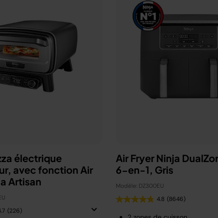
zza électrique
Air Fryer Ninja DualZo
ur, avec fonction Air
6-en-1, Gris
ja Artisan
Modèle: DZ300EU
EU
4.8
(8646)
.7
(226)
2 zones de cuisson