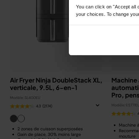
You can click on "Accept all 
your choices. To change your 
Air Fryer Ninja DoubleStack XL,
Machine 
verticale, 9.5L, 6-en-1
automati
Pro, pen
Modèle: SL400EU
Beckha
Modèle: ES771E
4.3
(2174)
Machine 
2 zones de cuisson superposées
Recomman
Gain de place, 30% moins large
mouture