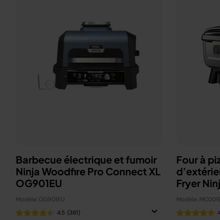
Barbecue électrique et fumoir
Four à pi
Ninja Woodfire Pro Connect XL
d’extérie
OG901EU
Fryer Nin
Modèle: OG901EU
Modèle: MO201
4.5
(381)
4