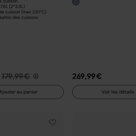
e cuisson
7.6L (2*3.8L)
de cuisson (max 220°C)
sation des cuissons
Prix réduit de
au
179,99 €
269,99 €
Ajouter au panier
Voir les détails