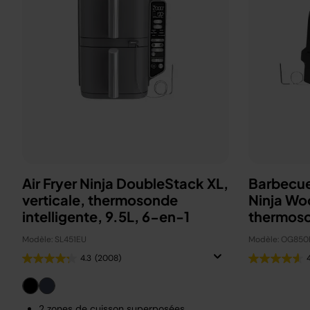
Air Fryer Ninja DoubleStack XL,
Barbecue
verticale, thermosonde
Ninja Wo
intelligente, 9.5L, 6-en-1
thermos
OG850E
Modèle: SL451EU
Modèle: OG850
4.3
(2008)
2 zones de cuisson superposées