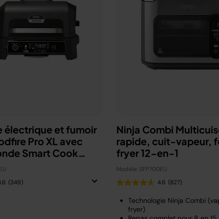
 électrique et fumoir
Ninja Combi Multicuis
odfire Pro XL avec
rapide, cuit-vapeur, fo
onde Smart Cook
fryer 12-en-1
U
EU
Modèle: SFP700EU
4.6
(349)
4.6
(827)
Technologie Ninja Combi (vap
fryer)
Repas complet pour 8 en 15