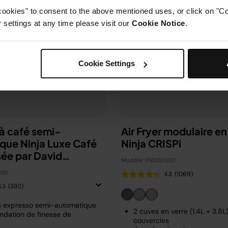
cookies" to consent to the above mentioned uses, or click on "Co
settings at any time please visit our
Cookie Notice
.
Cookie Settings
à café semi-
Air Fryer modulaire en
que Ninja Luxe Café
Ninja CRISPi
sée par David
Modèle: FN101EUGY
m
UBK
4.3
(1069)
4.3
(392)
à expresso semi-automatique
2 cuves en verre (1.4L + 3.8L
dation de finesse de
couvercles