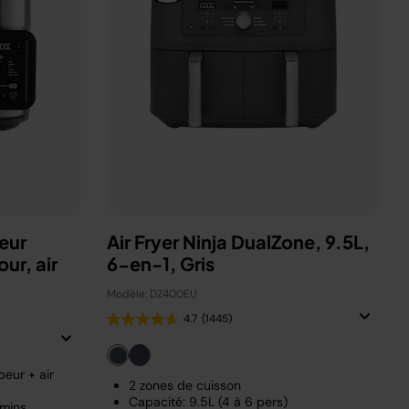
eur
Air Fryer Ninja DualZone, 9.5L,
ur, air
6-en-1, Gris
Modèle: DZ400EU
4.7
(1445)
eur + air
2 zones de cuisson
Capacité: 9.5L (4 à 6 pers)
 mins