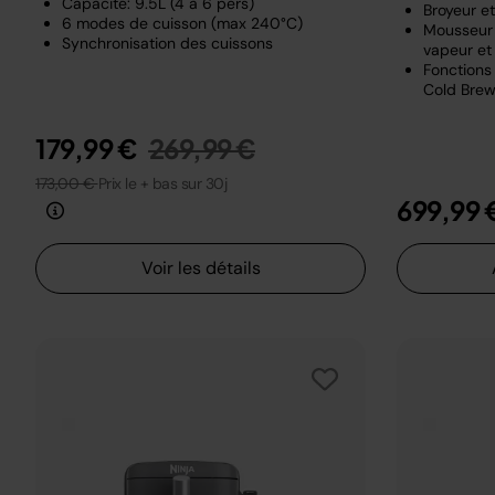
Capacité: 9.5L (4 à 6 pers)
Broyeur e
6 modes de cuisson (max 240°C)
Mousseur 
Synchronisation des cuissons
vapeur et 
Fonctions 
Cold Brew
Prix réduit de
au
179,99 €
269,99 €
173,00 €
Prix le + bas sur 30j
699,99 
Voir les détails