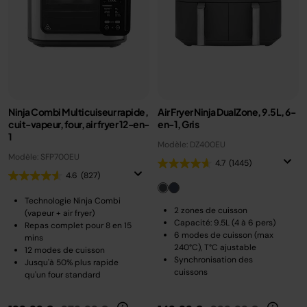
Ninja Combi Multicuiseur rapide,
Air Fryer Ninja DualZone, 9.5L, 6-
cuit-vapeur, four, air fryer 12-en-
en-1, Gris
1
Modèle: DZ400EU
Modèle: SFP700EU
4.7
(1445)
4.6
(827)
Technologie Ninja Combi
2 zones de cuisson
(vapeur + air fryer)
Capacité: 9.5L (4 à 6 pers)
Repas complet pour 8 en 15
6 modes de cuisson (max
mins
240°C), T°C ajustable
12 modes de cuisson
Synchronisation des
Jusqu'à 50% plus rapide
cuissons
qu'un four standard
Prix réduit de
au
Prix réduit de
au