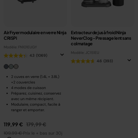
Air Fryer modulaire en verre Ninja
Extracteur de jus à froid Ninja
CRISPi
NeverClog - Pressage lent sans
colmatage
Modèle: FN101EUGY
Modèle: JC151EU
4.3
(1069)
4.6
(393)
2 cuves en verre (1.4L + 3.8L)
+2 couvercles
4 modes de cuisson
Préparez, cuisinez, conservez
avec un même récipient.
Modulaire, compact, facile à
ranger et emporter.
Prix réduit de
au
119,99 €
179,99 €
109,99 €
Prix le + bas sur 30j