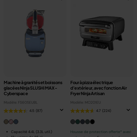
Machine à granités et boissons
Four à pizza électrique
glacées Ninja SLUSHi MAX -
d’extérieur, avec fonction Air
Cyberspace
Fryer Ninja Artisan
Modèle: FS605EUBL
Modèle: MO201EU
4.5
(87)
4.7
(224)
Capacité 4.4L (3.3L util.)
Housse de protection offerte* avec