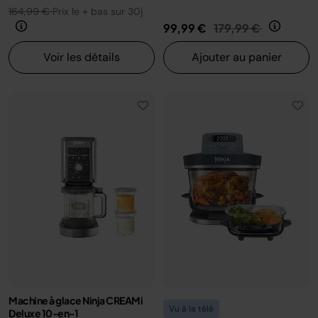
164,99 €
Prix le + bas sur 30j
Prix réduit de
au
99,99 €
179,99 €
Voir les détails
Ajouter au panier
Machine à glace Ninja CREAMi
Vu à la télé
Deluxe 10-en-1