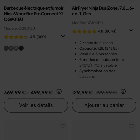
Barbecue électrique et fumoir
Air Fryer Ninja DualZone, 7.6L, 6-
Ninja Woodfire Pro Connect XL
en-1, Gris
OG901EU
Modèle: DZ300EU
Modèle: OG901EU
4.8
(8644)
4.5
(380)
2 zones de cuisson
Capacité: 7.6L (2*3.8L)
Idéal 3 à 5 personnes
6 modes de cuisson (max
240°C), T°C ajustable
Synchronisation des
cuissons
Prix réduit de
au
369,99 €
-
499,99 €
129,99 €
199,99 €
Voir les détails
Ajouter au panier