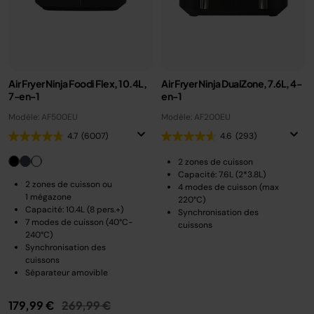
Air Fryer Ninja Foodi Flex, 10.4L,
Air Fryer Ninja DualZone, 7.6L, 4-
7-en-1
en-1
Modèle: AF500EU
Modèle: AF200EU
4.7
(6007)
4.6
(293)
2 zones de cuisson
Capacité: 7.6L (2*3.8L)
2 zones de cuisson ou
4 modes de cuisson (max
1 mégazone
220°C)
Capacité: 10.4L (8 pers.+)
Synchronisation des
7 modes de cuisson (40°C-
cuissons
240°C)
Synchronisation des
cuissons
Séparateur amovible
Prix réduit de
au
179,99 €
269,99 €