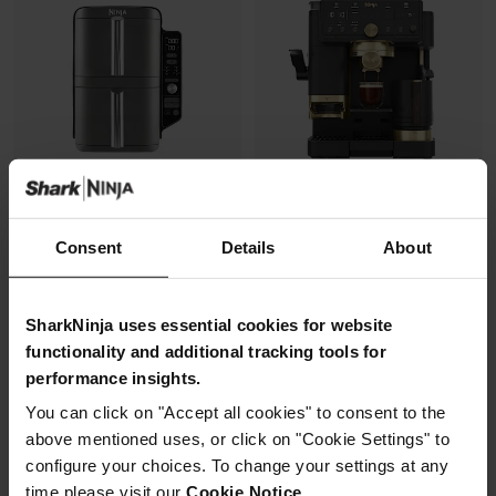
Consent
Details
About
Air Fryer Ninja DoubleStack XL,
Machine à café semi-
verticale, 9.5L, 6-en-1
automatique Ninja Luxe Café
Pro, pensée par David Beckham
Modèle: SL400EU
SharkNinja uses essential cookies for website
Modèle: ES771EUBK
4.3
(2173)
functionality and additional tracking tools for
4.3
(392)
performance insights.
Machine à expresso semi-
You can click on "Accept all cookies" to consent to the
2 zones de cuisson
automatique
superposées
above mentioned uses, or click on "Cookie Settings" to
Recommandation de finesse
Gain de place, 30% moins
de mouture
configure your choices. To change your settings at any
large
Broyeur et balance intégrés
time please visit our
Cookie Notice
.
Capacité: 9.5L (4 à 6 pers)