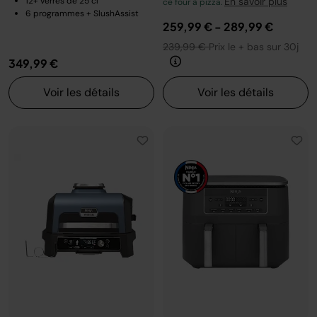
12+ verres de 25 cl
En savoir plus
ce four à pizza.
6 programmes + SlushAssist
259,99 €
-
289,99 €
239,99 €
Prix le + bas sur 30j
349,99 €
Voir les détails
Voir les détails