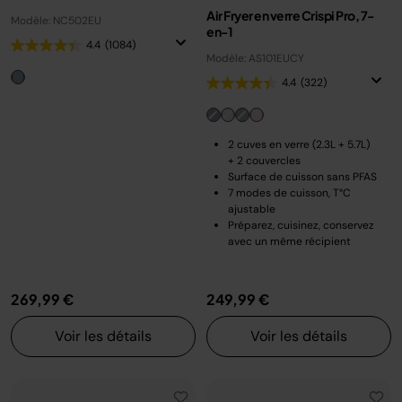
Air Fryer en verre Crispi Pro, 7-
Modèle: NC502EU
en-1
4.4
(1084)
Modèle: AS101EUCY
4.4
(322)
2 cuves en verre (2.3L + 5.7L)
+ 2 couvercles
Surface de cuisson sans PFAS
7 modes de cuisson, T°C
ajustable
Préparez, cuisinez, conservez
avec un même récipient
269,99 €
249,99 €
Voir les détails
Voir les détails