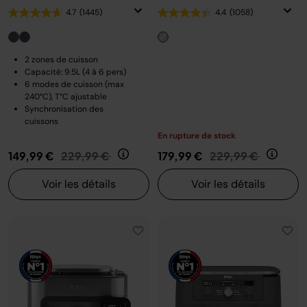
4.7
(1445)
4.4
(1058)
2 zones de cuisson
Capacité: 9.5L (4 à 6 pers)
6 modes de cuisson (max
240°C), T°C ajustable
Synchronisation des
cuissons
En rupture de stock
Prix réduit de
au
Prix réduit de
au
149,99 €
229,99 €
179,99 €
229,99 €
Voir les détails
Voir les détails