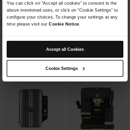
You can click on "Accept all cookies" to consent to the
avec un même récipient.
Modulaire, compact, facile à
above mentioned uses, or click on "Cookie Settings" to
ranger et emporter.
configure your choices. To change your settings at any
time please visit our
Cookie Notice
.
Prix réduit de
au
119,99 €
179,99 €
109,99 €
Prix le + bas sur 30j
349,99 €
Accept all Cookies
Voir les détails
Voir les détails
Cookie Settings