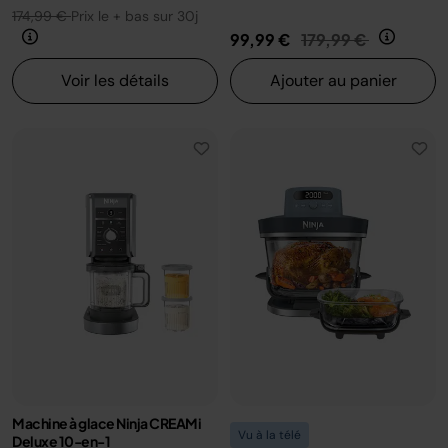
174,99 €
Prix le + bas sur 30j
Prix réduit de
au
99,99 €
179,99 €
Voir les détails
Ajouter au panier
Machine à glace Ninja CREAMi
Vu à la télé
Deluxe 10-en-1