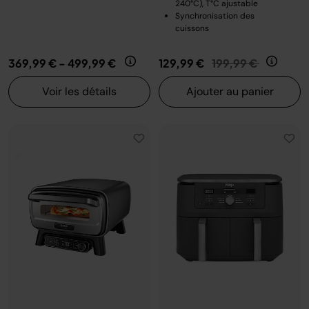
240°C), T°C ajustable
Synchronisation des
cuissons
Prix réduit de
au
369,99 €
-
499,99 €
129,99 €
199,99 €
Voir les détails
Ajouter au panier