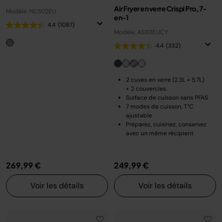
Air Fryer en verre Crispi Pro, 7-
Modèle: NC502EU
en-1
4.4
(1087)
Modèle: AS101EUCY
4.4
(332)
2 cuves en verre (2.3L + 5.7L)
+ 2 couvercles
Surface de cuisson sans PFAS
7 modes de cuisson, T°C
ajustable
Préparez, cuisinez, conservez
avec un même récipient
269,99 €
249,99 €
Voir les détails
Voir les détails