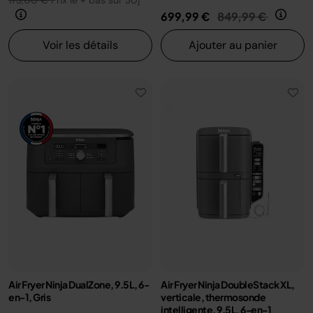
173,00 €
Prix le + bas sur 30j
Prix réduit de
au
699,99 €
849,99 €
Voir les détails
Ajouter au panier
Air Fryer Ninja DualZone, 9.5L, 6-
Air Fryer Ninja DoubleStack XL,
en-1, Gris
verticale, thermosonde
intelligente, 9.5L, 6-en-1