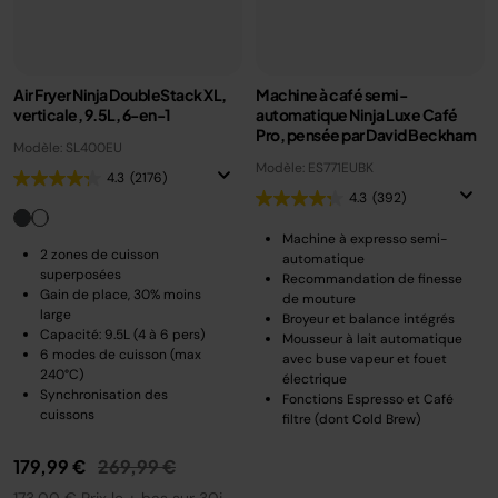
Air Fryer Ninja DoubleStack XL,
Machine à café semi-
verticale, 9.5L, 6-en-1
automatique Ninja Luxe Café
Pro, pensée par David Beckham
Modèle: SL400EU
Modèle: ES771EUBK
4.3
(2176)
4.3
(392)
Machine à expresso semi-
2 zones de cuisson
automatique
superposées
Recommandation de finesse
Gain de place, 30% moins
de mouture
large
Broyeur et balance intégrés
Capacité: 9.5L (4 à 6 pers)
Mousseur à lait automatique
6 modes de cuisson (max
avec buse vapeur et fouet
240°C)
électrique
Synchronisation des
Fonctions Espresso et Café
cuissons
filtre (dont Cold Brew)
Prix réduit de
au
179,99 €
269,99 €