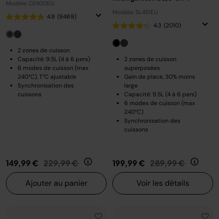
Modèle: DZ400EU
Modèle: SL451EU
4.8
(9469)
4.3
(2010)
2 zones de cuisson
Capacité: 9.5L (4 à 6 pers)
2 zones de cuisson
6 modes de cuisson (max
superposées
240°C), T°C ajustable
Gain de place, 30% moins
Synchronisation des
large
cuissons
Capacité: 9.5L (4 à 6 pers)
6 modes de cuisson (max
240°C)
Synchronisation des
cuissons
Prix réduit de
au
Prix réduit de
au
149,99 €
229,99 €
199,99 €
289,99 €
Ajouter au panier
Voir les détails