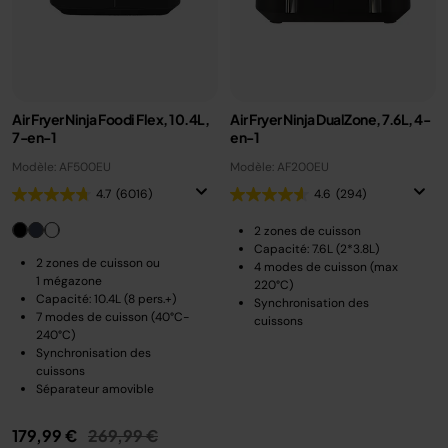
Air Fryer Ninja Foodi Flex, 10.4L,
Air Fryer Ninja DualZone, 7.6L, 4-
7-en-1
en-1
Modèle: AF500EU
Modèle: AF200EU
4.7
(6016)
4.6
(294)
2 zones de cuisson
Capacité: 7.6L (2*3.8L)
2 zones de cuisson ou
4 modes de cuisson (max
1 mégazone
220°C)
Capacité: 10.4L (8 pers.+)
Synchronisation des
7 modes de cuisson (40°C-
cuissons
240°C)
Synchronisation des
cuissons
Séparateur amovible
Prix réduit de
au
179,99 €
269,99 €