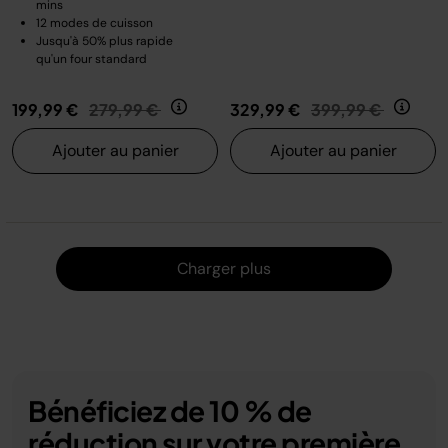
mins
12 modes de cuisson
Jusqu'à 50% plus rapide
qu'un four standard
Prix réduit de
au
Prix réduit de
au
199,99 €
279,99 €
329,99 €
399,99 €
Ajouter au panier
Ajouter au panier
Charger
Charger plus
Bénéficiez de 10 % de
réduction sur votre première