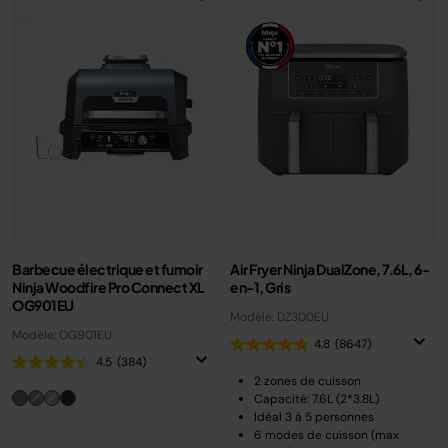
Barbecue électrique et fumoir
Air Fryer Ninja DualZone, 7.6L, 6-
Ninja Woodfire Pro Connect XL
en-1, Gris
OG901EU
Modèle: DZ300EU
Modèle: OG901EU
4.8
(8647)
4.5
(384)
2 zones de cuisson
Capacité: 7.6L (2*3.8L)
Idéal 3 à 5 personnes
6 modes de cuisson (max