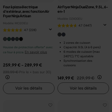
Four à pizza électrique
Air Fryer Ninja DualZone, 9.5L, 6-
d’extérieur, avec fonction Air
en-1
Fryer Ninja Artisan
Modèle: DZ400EU
Modèle: MO201EU
4.7
(1447)
4.7
(228)
2 zones de cuisson
Housse de protection offerte* avec
Capacité: 9.5L (4 à 6 pers)
En savoir plus
6 modes de cuisson (max
ce four à pizza.
240°C), T°C ajustable
Synchronisation des
259,99 €
-
289,99 €
cuissons
239,99 €
Prix le + bas sur 30j
Prix réduit de
au
149,99 €
229,99 €
Voir les détails
Voir les détails