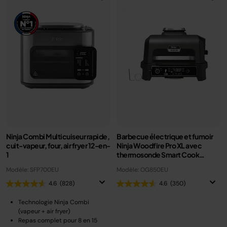
Ninja Combi Multicuiseur rapide,
Barbecue électrique et fumoir
cuit-vapeur, four, air fryer 12-en-
Ninja Woodfire Pro XL avec
1
thermosonde Smart Cook
OG850EU
Modèle: SFP700EU
Modèle: OG850EU
4.6
(828)
4.6
(350)
Technologie Ninja Combi
(vapeur + air fryer)
Repas complet pour 8 en 15