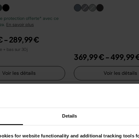
 protection offerte* avec ce
zza.
En savoir plus
€
-
289,99 €
le + bas sur 30j
369,99 €
-
499,99 
Voir les détails
Voir les détails
Details
okies for website functionality and additional tracking tools 