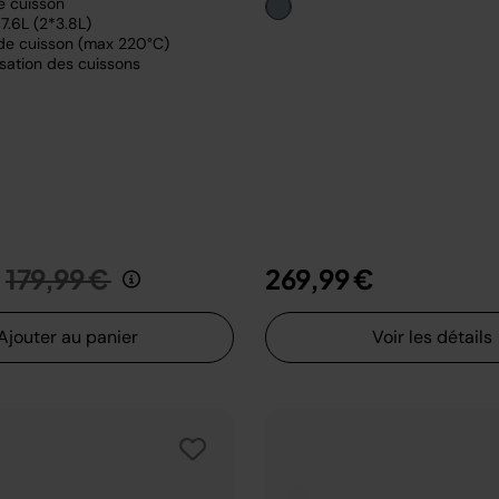
e cuisson
7.6L (2*3.8L)
de cuisson (max 220°C)
sation des cuissons
Prix réduit de
au
179,99 €
269,99 €
Ajouter au panier
Voir les détails