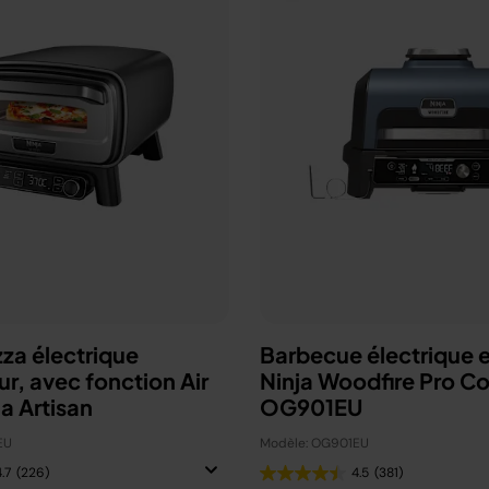
zza électrique
Barbecue électrique e
ur, avec fonction Air
Ninja Woodfire Pro C
ja Artisan
OG901EU
EU
Modèle: OG901EU
.7
(226)
4.5
(381)