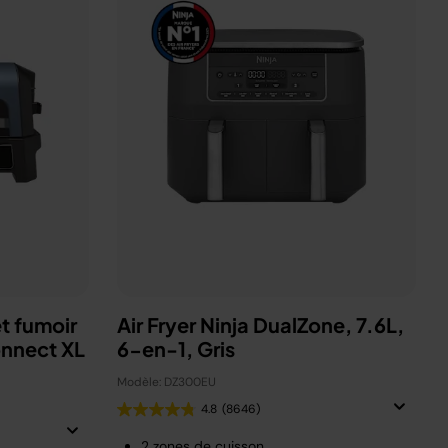
t fumoir
Air Fryer Ninja DualZone, 7.6L,
onnect XL
6-en-1, Gris
Modèle: DZ300EU
4.8
(8646)
2 zones de cuisson