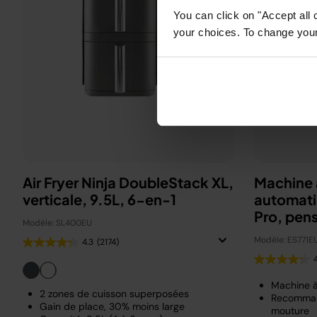
You can click on "Accept all 
your choices. To change your 
Air Fryer Ninja DoubleStack XL,
Machine 
verticale, 9.5L, 6-en-1
automati
Pro, pen
Modèle: SL400EU
Beckha
Modèle: ES771E
4.3
(2174)
Machine 
2 zones de cuisson superposées
Recomman
Gain de place, 30% moins large
mouture