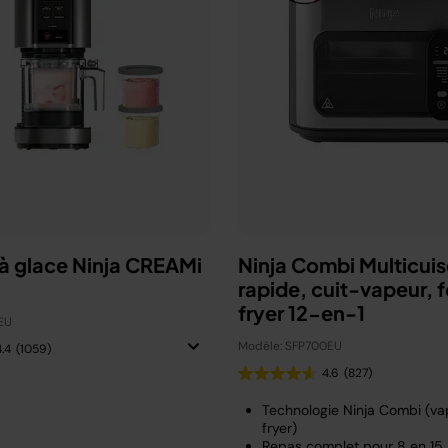
à glace Ninja CREAMi
Ninja Combi Multicuis
rapide, cuit-vapeur, fo
fryer 12-en-1
EU
Modèle: SFP700EU
4.4
(1059)
4.6
(827)
Technologie Ninja Combi (vap
fryer)
Repas complet pour 8 en 15