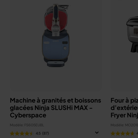
Machine à granités et boissons
Four à pi
glacées Ninja SLUSHi MAX -
d’extérie
Cyberspace
Fryer Nin
Modèle: FS605EUBL
Modèle: MO201
4.5
(87)
4