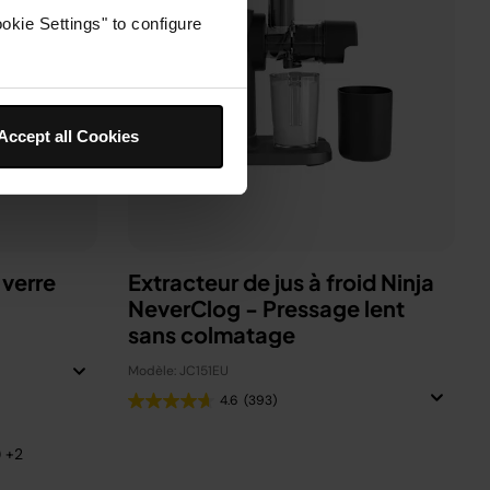
okie Settings" to configure
Accept all Cookies
 verre
Extracteur de jus à froid Ninja
NeverClog - Pressage lent
sans colmatage
Modèle: JC151EU
4.6
(393)
) +2