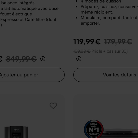
4 modes de cuisson
t balance intégrés
Préparez, cuisinez, conserve
à lait automatique avec buse
même récipient.
fouet électrique
Modulaire, compact, facile à
Espresso et Café filtre (dont
emporter.
)
Prix rédui
a
119,99 €
179,99 €
109,99 €
Prix le + bas sur 30j
Prix réduit de
au
€
849,99 €
Ajouter au panier
Voir les détails