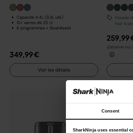
Capacité 4.4L (3.3L util.)
Housse de
12+ verres de 25 cl
four à pi
6 programmes + SlushAssist
259,99 
239,99 €
Prix 
349,99 €
Voir les détails
Consent
SharkNinja uses essential co