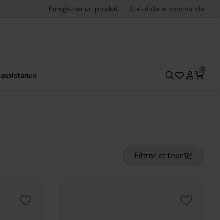
économisez plus*.
Profitez-en
Enregistrer un produit
Statut de la commande
0
 assistance
Filtrer et trier