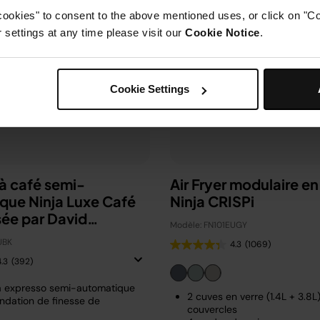
cookies" to consent to the above mentioned uses, or click on "Co
settings at any time please visit our
Cookie Notice
.
Cookie Settings
à café semi-
Air Fryer modulaire en
que Ninja Luxe Café
Ninja CRISPi
sée par David
Modèle: FN101EUGY
m
UBK
4.3
(1069)
4.3
(392)
à expresso semi-automatique
2 cuves en verre (1.4L + 3.8L
dation de finesse de
couvercles