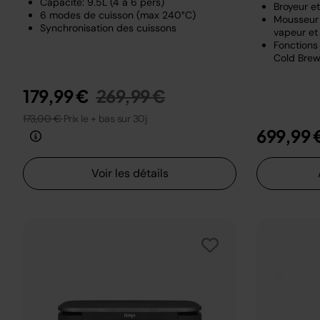
Capacité: 9.5L (4 à 6 pers)
Broyeur e
6 modes de cuisson (max 240°C)
Mousseur 
Synchronisation des cuissons
vapeur et 
Fonctions 
Cold Brew
Prix réduit de
au
179,99 €
269,99 €
173,00 €
Prix le + bas sur 30j
699,99 
Voir les détails