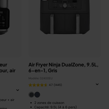
eur
Air Fryer Ninja DualZone, 9.5L,
ur, air
6-en-1, Gris
Modèle: DZ400EU
4.7
(1445)
eur + air
2 zones de cuisson
Capacité: 9.5L (4 à 6 pers)
 mins