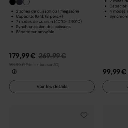
2 zones d
Capacité: 
2 zones de cuisson ou 1 mégazone
4 modes 
Capacité: 10.4L (8 pers.+)
Synchroni
7 modes de cuisson (40°C- 240°C)
Synchronisation des cuissons
Séparateur amovible
Prix réduit de
au
179,99 €
269,99 €
164,99 €
Prix le + bas sur 30j
99,99 €
Voir les détails