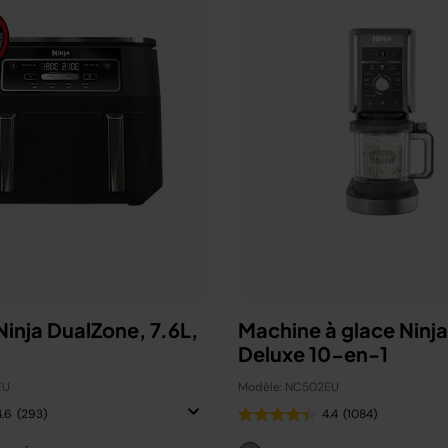
 Ninja DualZone, 7.6L,
Machine à glace Ninj
Deluxe 10-en-1
EU
Modèle: NC502EU
4.6
(293)
4.4
(1084)