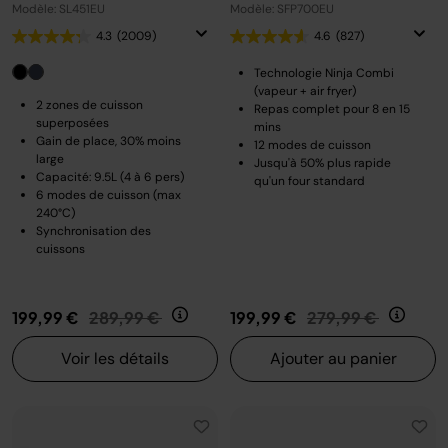
Modèle: SL451EU
Modèle: SFP700EU
4.3
(2009)
4.6
(827)
Technologie Ninja Combi
(vapeur + air fryer)
2 zones de cuisson
Repas complet pour 8 en 15
superposées
mins
Gain de place, 30% moins
12 modes de cuisson
large
Jusqu'à 50% plus rapide
Capacité: 9.5L (4 à 6 pers)
qu'un four standard
6 modes de cuisson (max
240°C)
Synchronisation des
cuissons
Prix réduit de
au
Prix réduit de
au
199,99 €
289,99 €
199,99 €
279,99 €
Voir les détails
Ajouter au panier