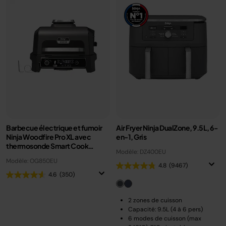
Barbecue électrique et fumoir
Air Fryer Ninja DualZone, 9.5L, 6-
Ninja Woodfire Pro XL avec
en-1, Gris
thermosonde Smart Cook
Modèle: DZ400EU
OG850EU
Modèle: OG850EU
4.8
(9467)
4.6
(350)
2 zones de cuisson
Capacité: 9.5L (4 à 6 pers)
6 modes de cuisson (max