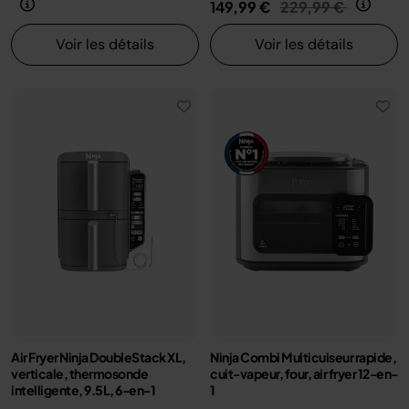
Prix réduit de
au
149,99 €
229,99 €
Voir les détails
Voir les détails
Air Fryer Ninja DoubleStack XL,
Ninja Combi Multicuiseur rapide,
verticale, thermosonde
cuit-vapeur, four, air fryer 12-en-
intelligente, 9.5L, 6-en-1
1