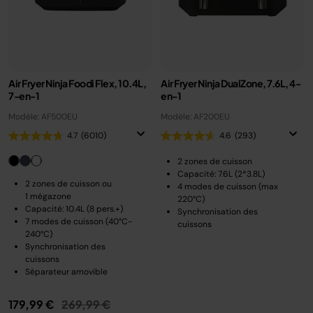
Air Fryer Ninja Foodi Flex, 10.4L,
Air Fryer Ninja DualZone, 7.6L, 4-
7-en-1
en-1
Modèle: AF500EU
Modèle: AF200EU
4.7
(6010)
4.6
(293)
2 zones de cuisson
Capacité: 7.6L (2*3.8L)
2 zones de cuisson ou
4 modes de cuisson (max
1 mégazone
220°C)
Capacité: 10.4L (8 pers.+)
Synchronisation des
7 modes de cuisson (40°C-
cuissons
240°C)
Synchronisation des
cuissons
Séparateur amovible
Prix réduit de
au
179,99 €
269,99 €