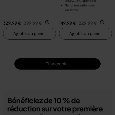
240°C), T°C ajustable
Synchronisation des
cuissons
Prix réduit de
au
Prix réduit de
au
329,99 €
399,99 €
149,99 €
229,99 €
Ajouter au panier
Ajouter au panier
Charger
Charger plus
Bénéficiez de 10 % de
réduction sur votre première