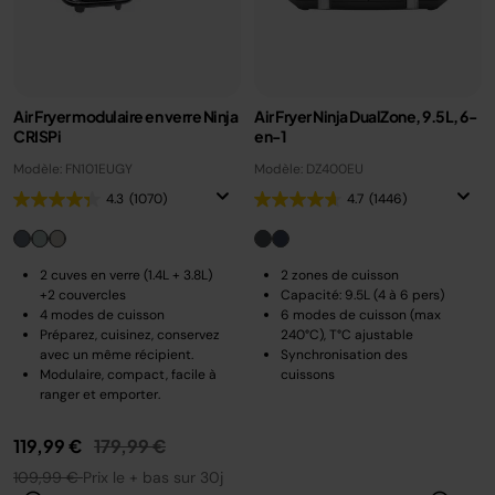
Air Fryer modulaire en verre Ninja
Air Fryer Ninja DualZone, 9.5L, 6-
CRISPi
en-1
Modèle: FN101EUGY
Modèle: DZ400EU
4.3
(1070)
4.7
(1446)
2 cuves en verre (1.4L + 3.8L)
2 zones de cuisson
+2 couvercles
Capacité: 9.5L (4 à 6 pers)
4 modes de cuisson
6 modes de cuisson (max
Préparez, cuisinez, conservez
240°C), T°C ajustable
avec un même récipient.
Synchronisation des
Modulaire, compact, facile à
cuissons
ranger et emporter.
Prix réduit de
au
119,99 €
179,99 €
109,99 €
Prix le + bas sur 30j