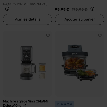
174,99 €
Prix le + bas sur 30j
Prix réduit de
au
99,99 €
179,99 €
Voir les détails
Ajouter au panier
Machine à glace Ninja CREAMi
Vu à la télé
Deluxe 10-en-1