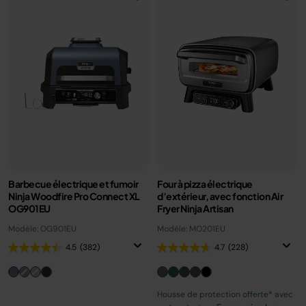
Barbecue électrique et fumoir
Four à pizza électrique
Ninja Woodfire Pro Connect XL
d’extérieur, avec fonction Air
OG901EU
Fryer Ninja Artisan
Modèle: OG901EU
Modèle: MO201EU
4.5
(382)
4.7
(228)
Housse de protection offerte* avec