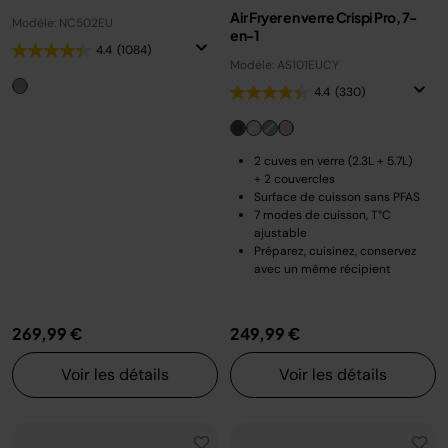
Air Fryer en verre Crispi Pro, 7-
Modèle: NC502EU
en-1
4.4
(1084)
Modèle: AS101EUCY
4.4
(330)
2 cuves en verre (2.3L + 5.7L)
+ 2 couvercles
Surface de cuisson sans PFAS
7 modes de cuisson, T°C
ajustable
Préparez, cuisinez, conservez
avec un même récipient
269,99 €
249,99 €
Voir les détails
Voir les détails