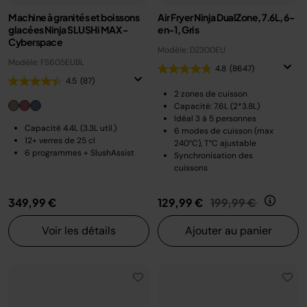
Machine à granités et boissons
Air Fryer Ninja DualZone, 7.6L, 6-
glacées Ninja SLUSHi MAX -
en-1, Gris
Cyberspace
Modèle: DZ300EU
Modèle: FS605EUBL
4.8
(8647)
4.5
(87)
2 zones de cuisson
Capacité: 7.6L (2*3.8L)
Idéal 3 à 5 personnes
Capacité 4.4L (3.3L util.)
6 modes de cuisson (max
12+ verres de 25 cl
240°C), T°C ajustable
6 programmes + SlushAssist
Synchronisation des
cuissons
Prix réduit de
au
349,99 €
129,99 €
199,99 €
Voir les détails
Ajouter au panier