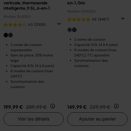
verticale, thermosonde
en-1, Gris
intelligente, 9.5L, 6-en-1
Modèle: DZ400EU
Modèle: SL451EU
4.8
(9467)
4.3
(2009)
2 zones de cuisson
2 zones de cuisson
Capacité: 9.5L (4 à 6 pers)
superposées
6 modes de cuisson (max
Gain de place, 30% moins
240°C), T°C ajustable
large
Synchronisation des
Capacité: 9.5L (4 à 6 pers)
cuissons
6 modes de cuisson (max
240°C)
Synchronisation des
cuissons
Prix réduit de
au
Prix réduit de
au
199,99 €
289,99 €
149,99 €
229,99 €
Voir les détails
Ajouter au panier