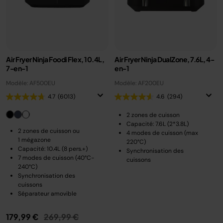
Air Fryer Ninja Foodi Flex, 10.4L,
Air Fryer Ninja DualZone, 7.6L, 4-
7-en-1
en-1
Modèle: AF500EU
Modèle: AF200EU
4.7
(6013)
4.6
(294)
2 zones de cuisson
Capacité: 7.6L (2*3.8L)
2 zones de cuisson ou
4 modes de cuisson (max
1 mégazone
220°C)
Capacité: 10.4L (8 pers.+)
Synchronisation des
7 modes de cuisson (40°C-
cuissons
240°C)
Synchronisation des
cuissons
Séparateur amovible
Prix réduit de
au
179,99 €
269,99 €