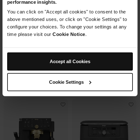
performance insights.
2 cuves en verre (1.4L + 3.8L)
You can click on "Accept all cookies" to consent to the
Housse de protection offerte* avec
+2 couvercles
En savoir plus
4 modes de cuisson
ce four à pizza.
above mentioned uses, or click on "Cookie Settings" to
Préparez, cuisinez, conservez
configure your choices. To change your settings at any
avec un même récipient.
time please visit our
Cookie Notice
.
Modulaire, compact, facile à
ranger et emporter.
Prix réduit de
au
259,99 €
-
289,99 €
119,99 €
179,99 €
Accept all Cookies
239,99 €
Prix le + bas sur 30j
109,99 €
Prix le + bas sur 30j
Cookie Settings
Voir les détails
Voir les détails