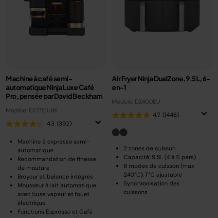
Machine à café semi-
Air Fryer Ninja DualZone, 9.5L, 6-
automatique Ninja Luxe Café
en-1
Pro, pensée par David Beckham
Modèle: DZ400EU
Modèle: ES771EUBK
4.7
(1446)
4.3
(392)
Machine à expresso semi-
2 zones de cuisson
automatique
Capacité: 9.5L (4 à 6 pers)
Recommandation de finesse
6 modes de cuisson (max
de mouture
240°C), T°C ajustable
Broyeur et balance intégrés
Synchronisation des
Mousseur à lait automatique
cuissons
avec buse vapeur et fouet
électrique
Fonctions Espresso et Café