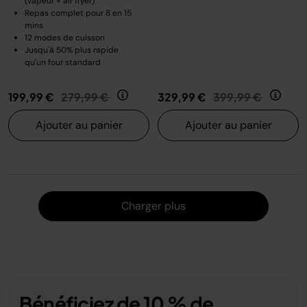
(vapeur + air fryer)
Repas complet pour 8 en 15
mins
12 modes de cuisson
Jusqu'à 50% plus rapide
qu'un four standard
Prix réduit de
au
Prix réduit de
au
199,99 €
279,99 €
329,99 €
399,99 €
Ajouter au panier
Ajouter au panier
Charger
Charger plus
Bénéficiez de 10 % de