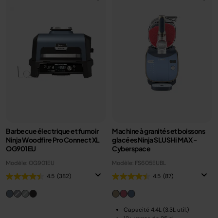
Barbecue électrique et fumoir
Machine à granités et boissons
Ninja Woodfire Pro Connect XL
glacées Ninja SLUSHi MAX -
OG901EU
Cyberspace
Modèle: OG901EU
Modèle: FS605EUBL
4.5
(382)
4.5
(87)
Capacité 4.4L (3.3L util.)