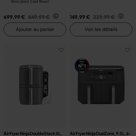
filtre (dont Cold Brew)
Prix réduit de
au
Prix réduit de
au
699,99 €
849,99 €
149,99 €
229,99 €
Ajouter au panier
Voir les détails
Air Fryer Ninja DoubleStack XL,
Air Fryer Ninja DualZone, 9.5L, 6-