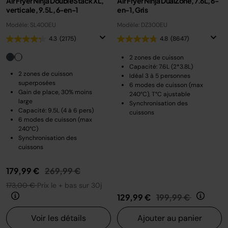
Air Fryer Ninja DoubleStack XL,
Air Fryer Ninja DualZone, 7.6L, 6-
verticale, 9.5L, 6-en-1
en-1, Gris
Modèle: SL400EU
Modèle: DZ300EU
4.3
(2175)
4.8
(8647)
2 zones de cuisson
Capacité: 7.6L (2*3.8L)
2 zones de cuisson
Idéal 3 à 5 personnes
superposées
6 modes de cuisson (max
Gain de place, 30% moins
240°C), T°C ajustable
large
Synchronisation des
Capacité: 9.5L (4 à 6 pers)
cuissons
6 modes de cuisson (max
240°C)
Synchronisation des
cuissons
Prix réduit de
au
179,99 €
269,99 €
173,00 €
Prix le + bas sur 30j
Prix réduit de
au
129,99 €
199,99 €
Voir les détails
Ajouter au panier