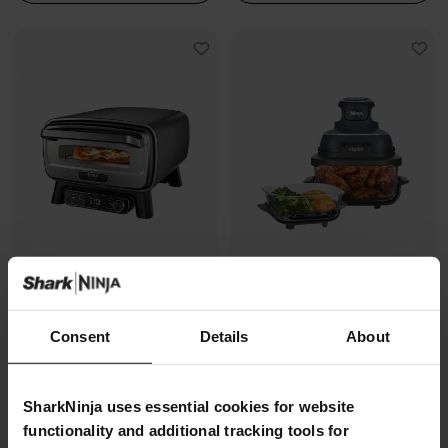
Four à pizza électrique
Air Fryer modulaire en verre Ninja
Consent
Details
About
d’extérieur, avec fonction Air
CRISPi
Fryer Ninja Artisan
Modèle: FN101EUGY
Modèle: MO201EU
4.3
(1071)
SharkNinja uses essential cookies for website
4.7
(228)
functionality and additional tracking tools for