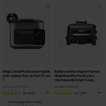
Ninja Combi Multicuiseur rapide,
Barbecue électrique et fumoir
cuit-vapeur, four, air fryer 12-en-
Ninja Woodfire Pro XL avec
1
thermosonde Smart Cook
OG850EU
Modèle: SFP700EU
Modèle: OG850EU
4.6
(828)
4.6
(350)
Technologie Ninja Combi