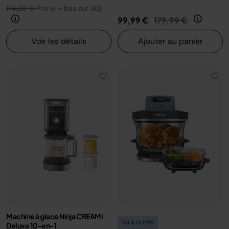
174,99 €
Prix le + bas sur 30j
Prix réduit de
au
99,99 €
179,99 €
Voir les détails
Ajouter au panier
Machine à glace Ninja CREAMi
Vu à la télé
Deluxe 10-en-1