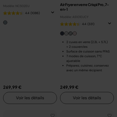
Air Fryer en verre Crispi Pro, 7-
Modèle: NC502EU
en-1
4.4
(1086)
Modèle: AS101EUCY
4.4
(331)
2 cuves en verre (2.3L + 5.7L)
+ 2 couvercles
Surface de cuisson sans PFAS
7 modes de cuisson, T°C
ajustable
Préparez, cuisinez, conservez
avec un même récipient
269,99 €
249,99 €
Voir les détails
Voir les détails