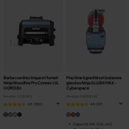
Barbecue électrique et fumoir
Machine à granités et boissons
Ninja Woodfire Pro Connect XL
glacées Ninja SLUSHi MAX -
OG901EU
Cyberspace
Modèle: OG901EU
Modèle: FS605EUBL
4.5
(382)
4.5
(87)
Capacité 4.4L (3.3L util.)