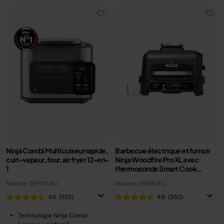
Ninja Combi Multicuiseur rapide,
Barbecue électrique et fumoir
cuit-vapeur, four, air fryer 12-en-
Ninja Woodfire Pro XL avec
1
thermosonde Smart Cook
OG850EU
Modèle: SFP700EU
Modèle: OG850EU
4.6
(828)
4.6
(350)
Technologie Ninja Combi