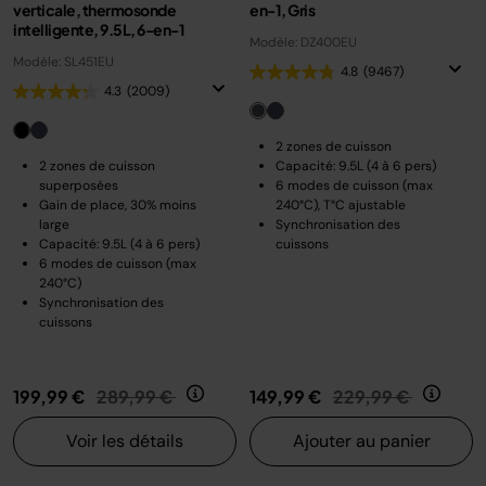
verticale, thermosonde
en-1, Gris
intelligente, 9.5L, 6-en-1
Modèle: DZ400EU
Modèle: SL451EU
4.8
(9467)
4.3
(2009)
2 zones de cuisson
2 zones de cuisson
Capacité: 9.5L (4 à 6 pers)
superposées
6 modes de cuisson (max
Gain de place, 30% moins
240°C), T°C ajustable
large
Synchronisation des
Capacité: 9.5L (4 à 6 pers)
cuissons
6 modes de cuisson (max
240°C)
Synchronisation des
cuissons
Prix réduit de
au
Prix réduit de
au
199,99 €
289,99 €
149,99 €
229,99 €
Voir les détails
Ajouter au panier