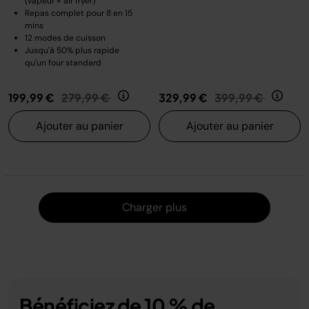
(vapeur + air fryer)
Repas complet pour 8 en 15
mins
12 modes de cuisson
Jusqu'à 50% plus rapide
qu'un four standard
Prix réduit de
au
Prix réduit de
au
199,99 €
279,99 €
329,99 €
399,99 €
Ajouter au panier
Ajouter au panier
Charger
Charger plus
Bénéficiez de 10 % de