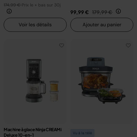
174,99 €
Prix le + bas sur 30j
Prix réduit de
au
99,99 €
179,99 €
Voir les détails
Ajouter au panier
Machine à glace Ninja CREAMi
Vu à la télé
Deluxe 10-en-1