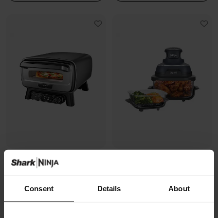
Four à pizza électrique
Air Fryer modulaire en verre Ninja
d’extérieur, avec fonction Air
CRISPi
Fryer Ninja Artisan
Modèle: FN101EUGY
Consent
Details
About
Modèle: MO201EU
4.3
(1071)
4.7
(228)