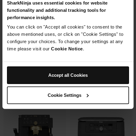
SharkNinja uses essential cookies for website
2 cuves en verre (1.4L + 3.8L)
functionality and additional tracking tools for
Housse de protection offerte* avec
+2 couvercles
En savoir plus
4 modes de cuisson
performance insights.
ce four à pizza.
Préparez, cuisinez, conservez
You can click on "Accept all cookies" to consent to the
avec un même récipient.
Modulaire, compact, facile à
above mentioned uses, or click on "Cookie Settings" to
ranger et emporter.
configure your choices. To change your settings at any
time please visit our
Cookie Notice
.
Prix réduit de
au
259,99 €
-
289,99 €
119,99 €
179,99 €
239,99 €
Prix le + bas sur 30j
109,99 €
Prix le + bas sur 30j
Accept all Cookies
Voir les détails
Voir les détails
Cookie Settings