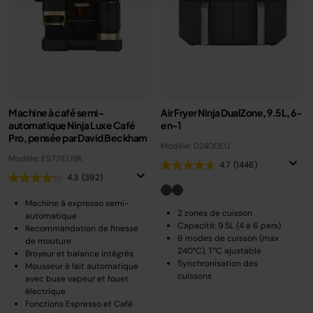
Machine à café semi-
Air Fryer Ninja DualZone, 9.5L, 6-
automatique Ninja Luxe Café
en-1
Pro, pensée par David Beckham
Modèle: DZ400EU
Modèle: ES771EUBK
4.7
(1446)
4.3
(392)
Machine à expresso semi-
2 zones de cuisson
automatique
Capacité: 9.5L (4 à 6 pers)
Recommandation de finesse
6 modes de cuisson (max
de mouture
240°C), T°C ajustable
Broyeur et balance intégrés
Synchronisation des
Mousseur à lait automatique
cuissons
avec buse vapeur et fouet
électrique
Fonctions Espresso et Café