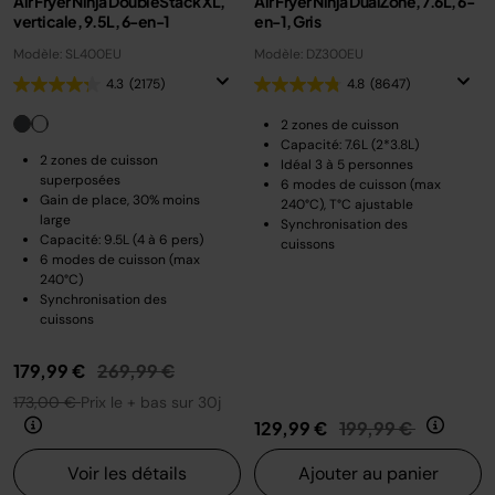
Air Fryer Ninja DoubleStack XL,
Air Fryer Ninja DualZone, 7.6L, 6-
verticale, 9.5L, 6-en-1
en-1, Gris
Modèle: SL400EU
Modèle: DZ300EU
4.3
(2175)
4.8
(8647)
2 zones de cuisson
Capacité: 7.6L (2*3.8L)
2 zones de cuisson
Idéal 3 à 5 personnes
superposées
6 modes de cuisson (max
Gain de place, 30% moins
240°C), T°C ajustable
large
Synchronisation des
Capacité: 9.5L (4 à 6 pers)
cuissons
6 modes de cuisson (max
240°C)
Synchronisation des
cuissons
Prix réduit de
au
179,99 €
269,99 €
173,00 €
Prix le + bas sur 30j
Prix réduit de
au
129,99 €
199,99 €
Voir les détails
Ajouter au panier