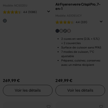
Air Fryer en verre Crispi Pro, 7-
Modèle: NC502EU
en-1
4.4
(1086)
Modèle: AS101EUCY
4.4
(331)
2 cuves en verre (2.3L + 5.7L)
+ 2 couvercles
Surface de cuisson sans PFAS
7 modes de cuisson, T°C
ajustable
Préparez, cuisinez, conservez
avec un même récipient
269,99 €
249,99 €
Voir les détails
Voir les détails