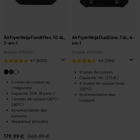
Air Fryer Ninja Foodi Flex, 10.4L,
Air Fryer Ninja DualZone, 7.6L, 4-
7-en-1
en-1
Modèle: AF500EU
Modèle: AF200EU
4.7
(6013)
4.6
(294)
2 zones de cuisson
Capacité: 7.6L (2*3.8L)
2 zones de cuisson ou
4 modes de cuisson (max
1 mégazone
220°C)
Capacité: 10.4L (8 pers.+)
Synchronisation des
7 modes de cuisson (40°C-
cuissons
240°C)
Synchronisation des
cuissons
Séparateur amovible
Prix réduit de
au
179,99 €
269,99 €