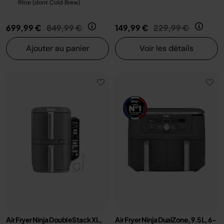
filtre (dont Cold Brew)
Prix réduit de
au
Prix réduit de
au
699,99 €
849,99 €
149,99 €
229,99 €
Ajouter au panier
Voir les détails
Air Fryer Ninja DoubleStack XL,
Air Fryer Ninja DualZone, 9.5L, 6-