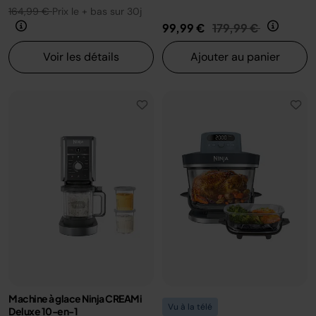
164,99 €
Prix le + bas sur 30j
Prix réduit de
au
99,99 €
179,99 €
Voir les détails
Ajouter au panier
Machine à glace Ninja CREAMi
Vu à la télé
Deluxe 10-en-1