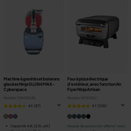
Machine à granités et boissons
Four à pizza électrique
glacées Ninja SLUSHi MAX -
d’extérieur, avec fonction Air
Cyberspace
Fryer Ninja Artisan
Modèle: FS605EUBL
Modèle: MO201EU
4.5
(87)
4.7
(226)
Capacité 4.4L (3.3L util.)
Housse de protection offerte* avec