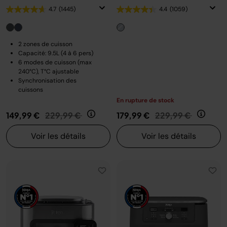
4.7
(1445)
4.4
(1059)
2 zones de cuisson
Capacité: 9.5L (4 à 6 pers)
6 modes de cuisson (max
240°C), T°C ajustable
Synchronisation des
cuissons
En rupture de stock
Prix réduit de
au
Prix réduit de
au
149,99 €
229,99 €
179,99 €
229,99 €
Voir les détails
Voir les détails