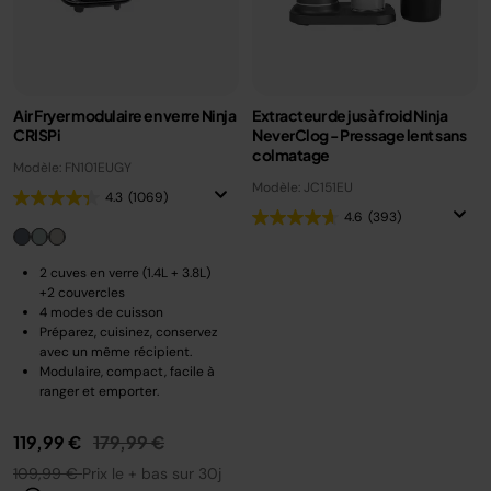
Air Fryer modulaire en verre Ninja
Extracteur de jus à froid Ninja
CRISPi
NeverClog - Pressage lent sans
colmatage
Modèle: FN101EUGY
Modèle: JC151EU
4.3
(1069)
4.6
(393)
2 cuves en verre (1.4L + 3.8L)
+2 couvercles
4 modes de cuisson
Préparez, cuisinez, conservez
avec un même récipient.
Modulaire, compact, facile à
ranger et emporter.
Prix réduit de
au
119,99 €
179,99 €
109,99 €
Prix le + bas sur 30j