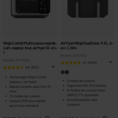
Ninja Combi Multicuiseur rapide,
Air Fryer Ninja DualZone, 9.5L, 6-
cuit-vapeur, four, air fryer 12-en-
en-1, Gris
1
Modèle: DZ400EU
Modèle: SFP700EU
4.7
(1445)
4.6
(827)
Technologie Ninja Combi
2 zones de cuisson
(vapeur + air fryer)
Capacité: 9.5L (4 à 6 pers)
Repas complet pour 8 en 15
6 modes de cuisson (max
mins
240°C), T°C ajustable
12 modes de cuisson
Synchronisation des
Jusqu'à 50% plus rapide
cuissons
qu'un four standard
Prix réduit de
au
Prix réduit de
au