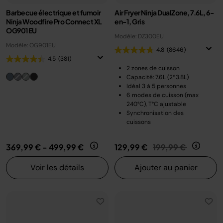
Barbecue électrique et fumoir
Air Fryer Ninja DualZone, 7.6L, 6-
Ninja Woodfire Pro Connect XL
en-1, Gris
OG901EU
Modèle: DZ300EU
Modèle: OG901EU
4.8
(8646)
4.5
(381)
2 zones de cuisson
Capacité: 7.6L (2*3.8L)
Idéal 3 à 5 personnes
6 modes de cuisson (max
240°C), T°C ajustable
Synchronisation des
cuissons
Prix réduit de
au
369,99 €
-
499,99 €
129,99 €
199,99 €
Voir les détails
Ajouter au panier