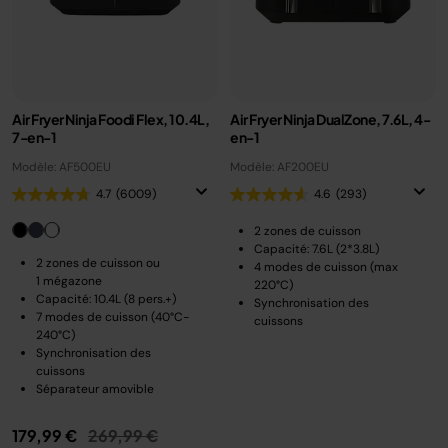
Air Fryer Ninja Foodi Flex, 10.4L,
Air Fryer Ninja DualZone, 7.6L, 4-
7-en-1
en-1
Modèle: AF500EU
Modèle: AF200EU
4.7
(6009)
4.6
(293)
2 zones de cuisson
Capacité: 7.6L (2*3.8L)
2 zones de cuisson ou
4 modes de cuisson (max
1 mégazone
220°C)
Capacité: 10.4L (8 pers.+)
Synchronisation des
7 modes de cuisson (40°C-
cuissons
240°C)
Synchronisation des
cuissons
Séparateur amovible
Prix réduit de
au
179,99 €
269,99 €