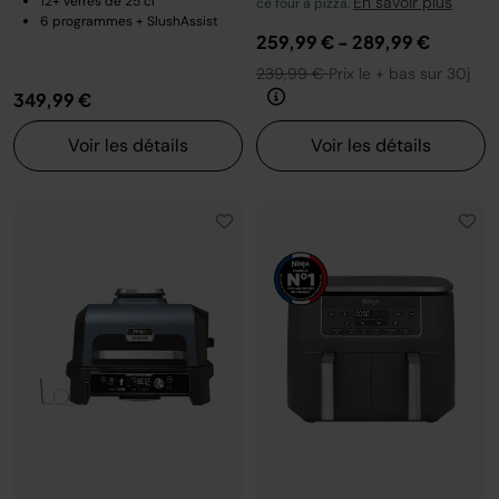
12+ verres de 25 cl
En savoir plus
ce four à pizza.
6 programmes + SlushAssist
259,99 €
-
289,99 €
239,99 €
Prix le + bas sur 30j
349,99 €
Voir les détails
Voir les détails