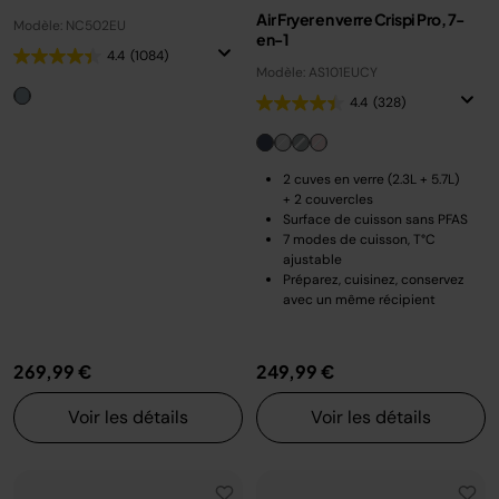
Air Fryer en verre Crispi Pro, 7-
Modèle: NC502EU
en-1
4.4
(1084)
Modèle: AS101EUCY
4.4
(328)
2 cuves en verre (2.3L + 5.7L)
+ 2 couvercles
Surface de cuisson sans PFAS
7 modes de cuisson, T°C
ajustable
Préparez, cuisinez, conservez
avec un même récipient
269,99 €
249,99 €
Voir les détails
Voir les détails