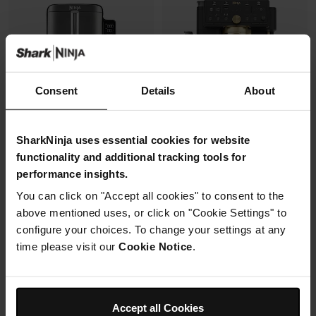
Consent
Details
About
SharkNinja uses essential cookies for website
functionality and additional tracking tools for
Air Fryer Ninja DoubleStack XL,
Machine à café semi-
performance insights.
verticale, 9.5L, 6-en-1
automatique Ninja Luxe Café
Pro, pensée par David Beckham
You can click on "Accept all cookies" to consent to the
Modèle: SL400EU
Modèle: ES771EUBK
above mentioned uses, or click on "Cookie Settings" to
4.3
(2174)
4.3
(392)
configure your choices. To change your settings at any
time please visit our
Cookie Notice
.
Machine à expresso semi-
2 zones de cuisson
automatique
superposées
Recommandation de finesse
Gain de place, 30% moins
de mouture
large
Broyeur et balance intégrés
Accept all Cookies
Capacité: 9.5L (4 à 6 pers)