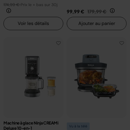
174,99 €
Prix le + bas sur 30j
Prix réduit de
au
99,99 €
179,99 €
Voir les détails
Ajouter au panier
Machine à glace Ninja CREAMi
Vu à la télé
Deluxe 10-en-1