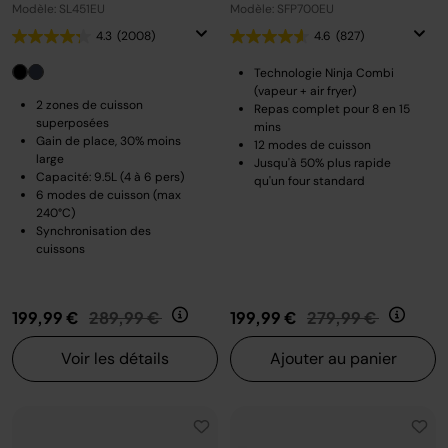
Modèle: SL451EU
Modèle: SFP700EU
4.3
(2008)
4.6
(827)
Technologie Ninja Combi
(vapeur + air fryer)
2 zones de cuisson
Repas complet pour 8 en 15
superposées
mins
Gain de place, 30% moins
12 modes de cuisson
large
Jusqu'à 50% plus rapide
Capacité: 9.5L (4 à 6 pers)
qu'un four standard
6 modes de cuisson (max
240°C)
Synchronisation des
cuissons
Prix réduit de
au
Prix réduit de
au
199,99 €
289,99 €
199,99 €
279,99 €
Voir les détails
Ajouter au panier