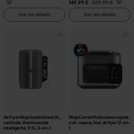
Prix réduit de
au
149,99 €
229,99 €
Voir les détails
Voir les détails
Air Fryer Ninja DoubleStack XL,
Ninja Combi Multicuiseur rapide,
verticale, thermosonde
cuit-vapeur, four, air fryer 12-en-
intelligente, 9.5L, 6-en-1
1