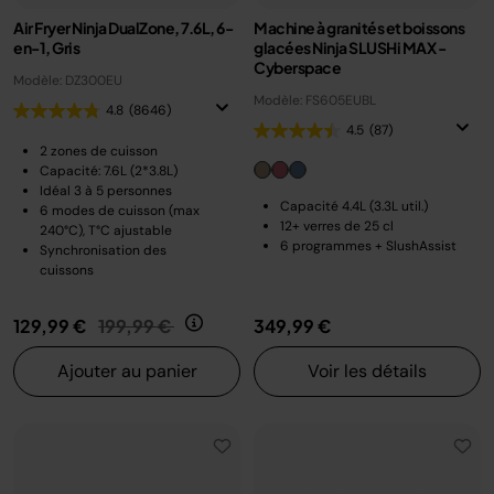
Air Fryer Ninja DualZone, 7.6L, 6-
Machine à granités et boissons
en-1, Gris
glacées Ninja SLUSHi MAX -
Cyberspace
Modèle: DZ300EU
Modèle: FS605EUBL
4.8
(8646)
4.5
(87)
2 zones de cuisson
Capacité: 7.6L (2*3.8L)
Idéal 3 à 5 personnes
Capacité 4.4L (3.3L util.)
6 modes de cuisson (max
12+ verres de 25 cl
240°C), T°C ajustable
6 programmes + SlushAssist
Synchronisation des
cuissons
Prix réduit de
au
129,99 €
199,99 €
349,99 €
Ajouter au panier
Voir les détails