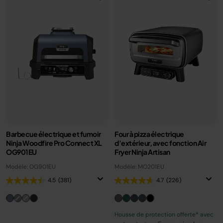
Barbecue électrique et fumoir
Four à pizza électrique
Ninja Woodfire Pro Connect XL
d’extérieur, avec fonction Air
OG901EU
Fryer Ninja Artisan
Modèle: OG901EU
Modèle: MO201EU
4.5
(381)
4.7
(226)
Housse de protection offerte* avec