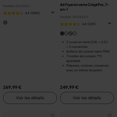
Air Fryer en verre Crispi Pro, 7-
Modèle: NC502EU
en-1
4.4
(1084)
Modèle: AS101EUCY
4.4
(329)
2 cuves en verre (2.3L + 5.7L)
+ 2 couvercles
Surface de cuisson sans PFAS
7 modes de cuisson, T°C
ajustable
Préparez, cuisinez, conservez
avec un même récipient
269,99 €
249,99 €
Voir les détails
Voir les détails