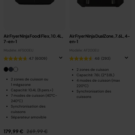
Air Fryer Ninja Foodi Flex, 10.4L,
Air Fryer Ninja DualZone, 7.6L, 4-
7-en-1
en-1
Modèle: AF500EU
Modèle: AF200EU
4.7
(6009)
4.6
(293)
2 zones de cuisson
Capacité: 7.6L (2*3.8L)
2 zones de cuisson ou
4 modes de cuisson (max
1 mégazone
220°C)
Capacité: 10.4L (8 pers.+)
Synchronisation des
7 modes de cuisson (40°C-
cuissons
240°C)
Synchronisation des
cuissons
Séparateur amovible
Prix réduit de
au
179,99 €
269,99 €