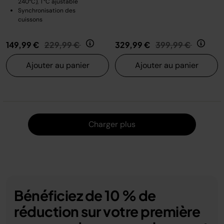
240°C), T°C ajustable
Synchronisation des
cuissons
Prix réduit de
au
Prix réduit de
au
149,99 €
229,99 €
329,99 €
399,99 €
Ajouter au panier
Ajouter au panier
Charger
Charger plus
Bénéficiez de 10 % de
réduction sur votre première