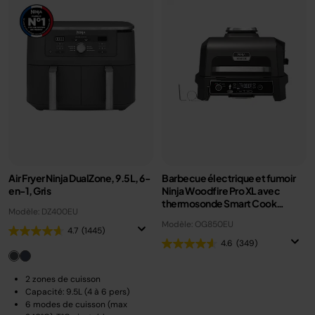
Air Fryer Ninja DualZone, 9.5L, 6-
Barbecue électrique et fumoir
en-1, Gris
Ninja Woodfire Pro XL avec
thermosonde Smart Cook
Modèle: DZ400EU
OG850EU
Modèle: OG850EU
4.7
(1445)
4.6
(349)
2 zones de cuisson
Capacité: 9.5L (4 à 6 pers)
6 modes de cuisson (max