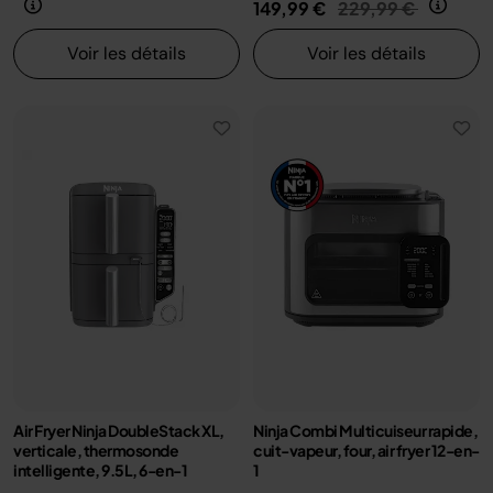
Prix réduit de
au
149,99 €
229,99 €
Voir les détails
Voir les détails
Air Fryer Ninja DoubleStack XL,
Ninja Combi Multicuiseur rapide,
verticale, thermosonde
cuit-vapeur, four, air fryer 12-en-
intelligente, 9.5L, 6-en-1
1