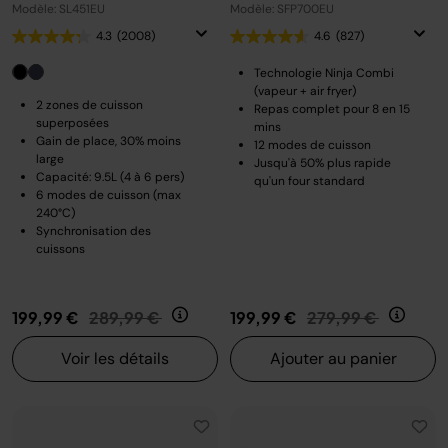
Modèle: SL451EU
Modèle: SFP700EU
4.3
(2008)
4.6
(827)
Technologie Ninja Combi
(vapeur + air fryer)
2 zones de cuisson
Repas complet pour 8 en 15
superposées
mins
Gain de place, 30% moins
12 modes de cuisson
large
Jusqu'à 50% plus rapide
Capacité: 9.5L (4 à 6 pers)
qu'un four standard
6 modes de cuisson (max
240°C)
Synchronisation des
cuissons
Prix réduit de
au
Prix réduit de
au
199,99 €
289,99 €
199,99 €
279,99 €
Voir les détails
Ajouter au panier