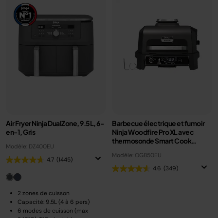
Air Fryer Ninja DualZone, 9.5L, 6-
Barbecue électrique et fumoir
en-1, Gris
Ninja Woodfire Pro XL avec
thermosonde Smart Cook
Modèle: DZ400EU
OG850EU
Modèle: OG850EU
4.7
(1445)
4.6
(349)
2 zones de cuisson
Capacité: 9.5L (4 à 6 pers)
6 modes de cuisson (max