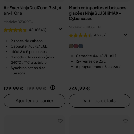
Air Fryer Ninja DualZone, 7.6L, 6-
Machine à granités et boissons
en-1, Gris
glacées Ninja SLUSHi MAX -
Cyberspace
Modèle: DZ300EU
Modèle: FS605EUBL
4.8
(8646)
4.5
(87)
2 zones de cuisson
Capacité: 7.6L (2*3.8L)
Idéal 3 à 5 personnes
Capacité 4.4L (3.3L util.)
6 modes de cuisson (max
12+ verres de 25 cl
240°C), T°C ajustable
6 programmes + SlushAssist
Synchronisation des
cuissons
Prix réduit de
au
129,99 €
199,99 €
349,99 €
Ajouter au panier
Voir les détails