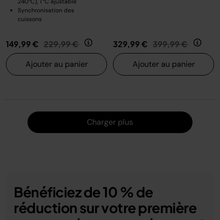
240°C), T°C ajustable
Synchronisation des
cuissons
Prix réduit de
au
Prix réduit de
au
149,99 €
229,99 €
329,99 €
399,99 €
Ajouter au panier
Ajouter au panier
Charger
Charger plus
Bénéficiez de 10 % de
réduction sur votre première