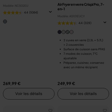
Air Fryer en verre Crispi Pro, 7-
Modèle: NC502EU
en-1
4.4
(1084)
Modèle: AS101EUCY
4.4
(329)
2 cuves en verre (2.3L + 5.7L)
+ 2 couvercles
Surface de cuisson sans PFAS
7 modes de cuisson, T°C
ajustable
Préparez, cuisinez, conservez
avec un même récipient
269,99 €
249,99 €
Voir les détails
Voir les détails