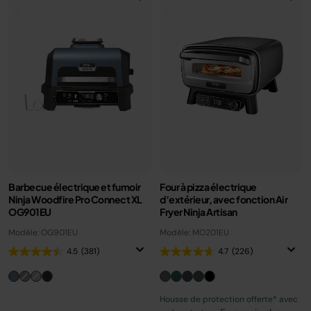
Barbecue électrique et fumoir
Four à pizza électrique
Ninja Woodfire Pro Connect XL
d’extérieur, avec fonction Air
OG901EU
Fryer Ninja Artisan
Modèle: OG901EU
Modèle: MO201EU
4.5
(381)
4.7
(226)
Housse de protection offerte* avec