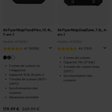
Air Fryer Ninja Foodi Flex, 10.4L,
Air Fryer Ninja DualZone, 7.6L, 4-
7-en-1
en-1
Modèle: AF500EU
Modèle: AF200EU
4.7
(6009)
4.6
(293)
2 zones de cuisson
Capacité: 7.6L (2*3.8L)
2 zones de cuisson ou
4 modes de cuisson (max
1 mégazone
220°C)
Capacité: 10.4L (8 pers.+)
Synchronisation des
7 modes de cuisson (40°C-
cuissons
240°C)
Synchronisation des
cuissons
Séparateur amovible
Prix réduit de
au
179,99 €
269,99 €