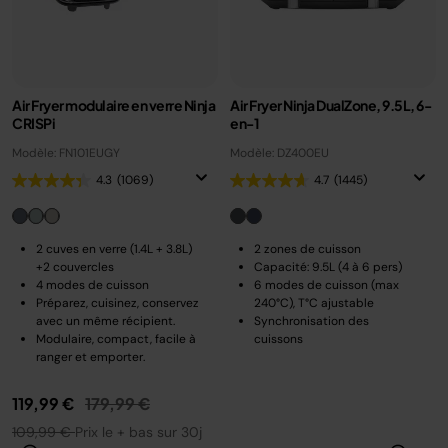
Air Fryer modulaire en verre Ninja
Air Fryer Ninja DualZone, 9.5L, 6-
CRISPi
en-1
Modèle: FN101EUGY
Modèle: DZ400EU
4.3
(1069)
4.7
(1445)
2 cuves en verre (1.4L + 3.8L)
2 zones de cuisson
+2 couvercles
Capacité: 9.5L (4 à 6 pers)
4 modes de cuisson
6 modes de cuisson (max
Préparez, cuisinez, conservez
240°C), T°C ajustable
avec un même récipient.
Synchronisation des
Modulaire, compact, facile à
cuissons
ranger et emporter.
Prix réduit de
au
119,99 €
179,99 €
109,99 €
Prix le + bas sur 30j