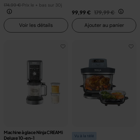
174,99 €
Prix le + bas sur 30j
Prix réduit de
au
99,99 €
179,99 €
Voir les détails
Ajouter au panier
Machine à glace Ninja CREAMi
Vu à la télé
Deluxe 10-en-1