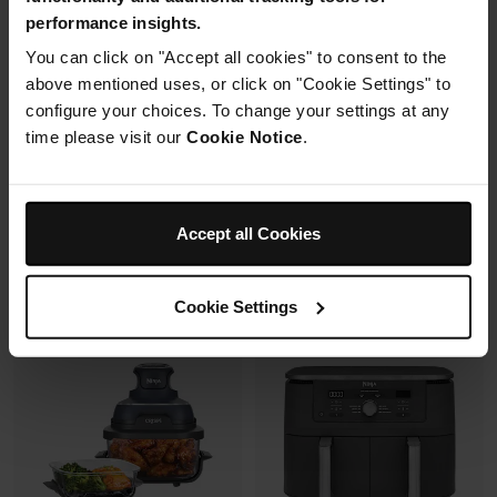
Mousseur à lait automatique
6 modes de cuisson (max
performance insights.
avec buse vapeur et fouet
240°C)
électrique
You can click on "Accept all cookies" to consent to the
Synchronisation des
Fonctions Espresso et Café
cuissons
above mentioned uses, or click on "Cookie Settings" to
filtre (dont Cold Brew)
configure your choices. To change your settings at any
Prix réduit de
au
179,99 €
269,99 €
time please visit our
Cookie Notice
.
173,00 €
Prix le + bas sur 30j
Prix réduit de
au
699,99 €
849,99 €
Voir les détails
Ajouter au panier
Accept all Cookies
Cookie Settings