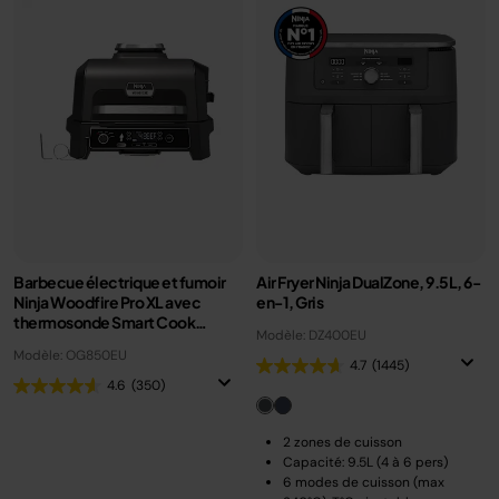
Barbecue électrique et fumoir
Air Fryer Ninja DualZone, 9.5L, 6-
Ninja Woodfire Pro XL avec
en-1, Gris
thermosonde Smart Cook
Modèle: DZ400EU
OG850EU
Modèle: OG850EU
4.7
(1445)
4.6
(350)
2 zones de cuisson
Capacité: 9.5L (4 à 6 pers)
6 modes de cuisson (max