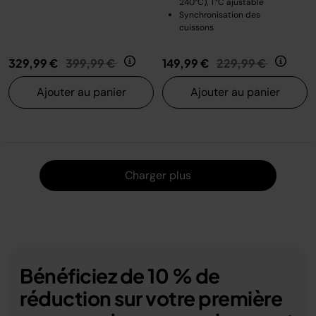
240°C), T°C ajustable
Synchronisation des
cuissons
Prix réduit de
au
Prix réduit de
au
329,99 €
399,99 €
149,99 €
229,99 €
Ajouter au panier
Ajouter au panier
Charger
Charger plus
Bénéficiez de 10 % de
réduction sur votre première