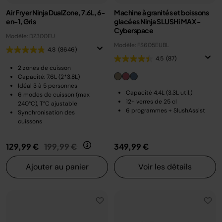
Air Fryer Ninja DualZone, 7.6L, 6-
Machine à granités et boissons
en-1, Gris
glacées Ninja SLUSHi MAX -
Cyberspace
Modèle: DZ300EU
Modèle: FS605EUBL
4.8
(8646)
4.5
(87)
2 zones de cuisson
Capacité: 7.6L (2*3.8L)
Idéal 3 à 5 personnes
Capacité 4.4L (3.3L util.)
6 modes de cuisson (max
12+ verres de 25 cl
240°C), T°C ajustable
6 programmes + SlushAssist
Synchronisation des
cuissons
Prix réduit de
au
129,99 €
199,99 €
349,99 €
Ajouter au panier
Voir les détails