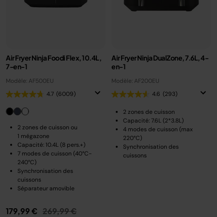
Air Fryer Ninja Foodi Flex, 10.4L,
Air Fryer Ninja DualZone, 7.6L, 4-
7-en-1
en-1
Modèle: AF500EU
Modèle: AF200EU
4.7
(6009)
4.6
(293)
2 zones de cuisson
Capacité: 7.6L (2*3.8L)
2 zones de cuisson ou
4 modes de cuisson (max
1 mégazone
220°C)
Capacité: 10.4L (8 pers.+)
Synchronisation des
7 modes de cuisson (40°C-
cuissons
240°C)
Synchronisation des
cuissons
Séparateur amovible
Prix réduit de
au
179,99 €
269,99 €