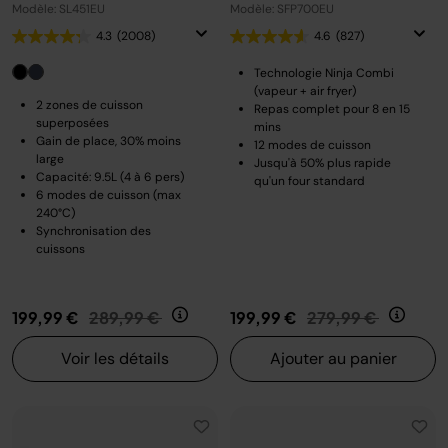
Modèle: SL451EU
Modèle: SFP700EU
4.3
(2008)
4.6
(827)
Technologie Ninja Combi
(vapeur + air fryer)
2 zones de cuisson
Repas complet pour 8 en 15
superposées
mins
Gain de place, 30% moins
12 modes de cuisson
large
Jusqu'à 50% plus rapide
Capacité: 9.5L (4 à 6 pers)
qu'un four standard
6 modes de cuisson (max
240°C)
Synchronisation des
cuissons
Prix réduit de
au
Prix réduit de
au
199,99 €
289,99 €
199,99 €
279,99 €
Voir les détails
Ajouter au panier