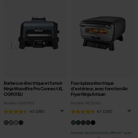
Barbecue électrique et fumoir
Four à pizza électrique
Ninja Woodfire Pro Connect XL
d’extérieur, avec fonction Air
OG901EU
Fryer Ninja Artisan
Modèle: OG901EU
Modèle: MO201EU
4.5
(381)
4.7
(226)
Housse de protection offerte* avec