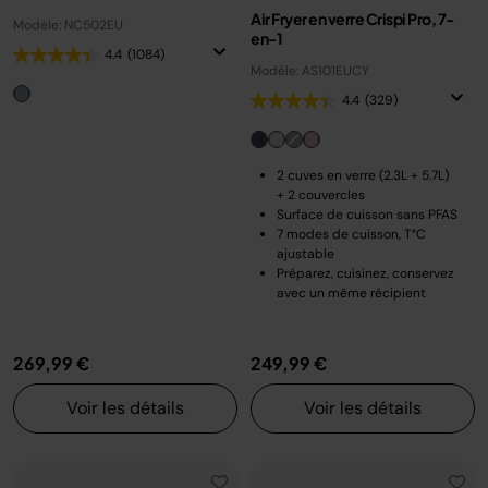
Air Fryer en verre Crispi Pro, 7-
Modèle: NC502EU
en-1
4.4
(1084)
Modèle: AS101EUCY
4.4
(329)
2 cuves en verre (2.3L + 5.7L)
+ 2 couvercles
Surface de cuisson sans PFAS
7 modes de cuisson, T°C
ajustable
Préparez, cuisinez, conservez
avec un même récipient
269,99 €
249,99 €
Voir les détails
Voir les détails