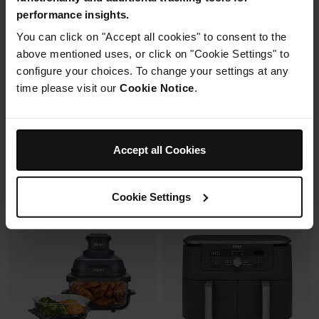
Mousseur à lait automatique
6 modes de cuisson (max
performance insights.
avec buse vapeur et fouet
240°C)
électrique
You can click on "Accept all cookies" to consent to the
Synchronisation des
Fonctions Espresso et Café
cuissons
above mentioned uses, or click on "Cookie Settings" to
filtre (dont Cold Brew)
configure your choices. To change your settings at any
Prix réduit de
au
179,99 €
269,99 €
time please visit our
Cookie Notice
.
173,00 €
Prix le + bas sur 30j
Prix réduit de
au
699,99 €
849,99 €
Voir les détails
Ajouter au panier
Accept all Cookies
Cookie Settings