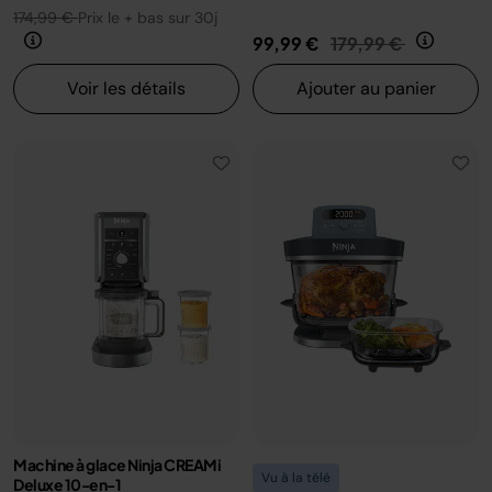
174,99 €
Prix le + bas sur 30j
Prix réduit de
au
99,99 €
179,99 €
Voir les détails
Ajouter au panier
Machine à glace Ninja CREAMi
Vu à la télé
Deluxe 10-en-1