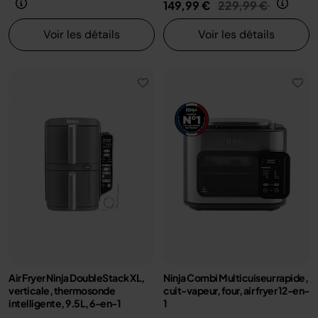
Prix réduit de
au
149,99 €
229,99 €
Voir les détails
Voir les détails
Air Fryer Ninja DoubleStack XL,
Ninja Combi Multicuiseur rapide,
verticale, thermosonde
cuit-vapeur, four, air fryer 12-en-
intelligente, 9.5L, 6-en-1
1