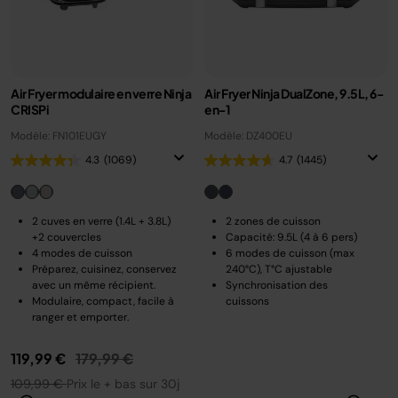
Air Fryer modulaire en verre Ninja
Air Fryer Ninja DualZone, 9.5L, 6-
CRISPi
en-1
Modèle: FN101EUGY
Modèle: DZ400EU
4.3
(1069)
4.7
(1445)
2 cuves en verre (1.4L + 3.8L)
2 zones de cuisson
+2 couvercles
Capacité: 9.5L (4 à 6 pers)
4 modes de cuisson
6 modes de cuisson (max
Préparez, cuisinez, conservez
240°C), T°C ajustable
avec un même récipient.
Synchronisation des
Modulaire, compact, facile à
cuissons
ranger et emporter.
Prix réduit de
au
119,99 €
179,99 €
109,99 €
Prix le + bas sur 30j