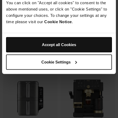
You can click on "Accept all cookies" to consent to the
avec un même récipient.
Modulaire, compact, facile à
above mentioned uses, or click on "Cookie Settings" to
ranger et emporter.
configure your choices. To change your settings at any
time please visit our
Cookie Notice
.
Prix réduit de
au
119,99 €
179,99 €
109,99 €
Prix le + bas sur 30j
349,99 €
Accept all Cookies
Voir les détails
Voir les détails
Cookie Settings