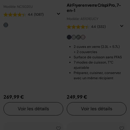
Air Fryer en verre Crispi Pro, 7-
Modèle: NC502EU
en-1
4.4
(1087)
Modèle: AS101EUCY
4.4
(332)
2 cuves en verre (2.3L + 5.7L)
+ 2 couvercles
Surface de cuisson sans PFAS
7 modes de cuisson, T°C
ajustable
Préparez, cuisinez, conservez
avec un même récipient
269,99 €
249,99 €
Voir les détails
Voir les détails