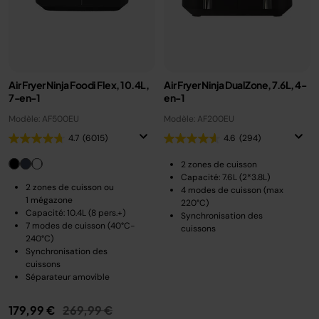
Air Fryer Ninja Foodi Flex, 10.4L,
Air Fryer Ninja DualZone, 7.6L, 4-
7-en-1
en-1
Modèle: AF500EU
Modèle: AF200EU
4.7
(6015)
4.6
(294)
2 zones de cuisson
Capacité: 7.6L (2*3.8L)
2 zones de cuisson ou
4 modes de cuisson (max
1 mégazone
220°C)
Capacité: 10.4L (8 pers.+)
Synchronisation des
7 modes de cuisson (40°C-
cuissons
240°C)
Synchronisation des
cuissons
Séparateur amovible
Prix réduit de
au
179,99 €
269,99 €