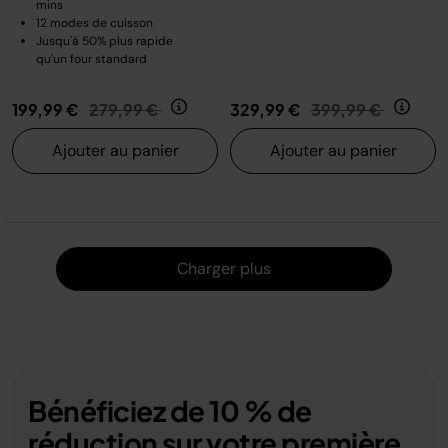
mins
12 modes de cuisson
Jusqu'à 50% plus rapide
qu'un four standard
Prix réduit de
au
Prix réduit de
au
199,99 €
279,99 €
329,99 €
399,99 €
Ajouter au panier
Ajouter au panier
Charger
Charger plus
Bénéficiez de 10 % de
réduction sur votre première