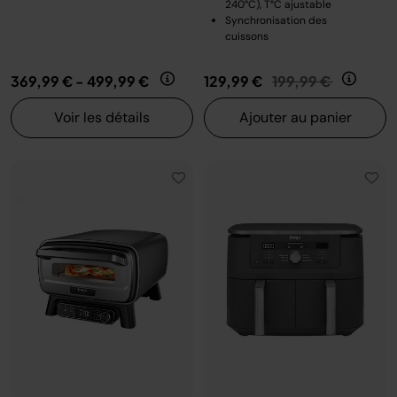
240°C), T°C ajustable
Synchronisation des
cuissons
Prix réduit de
au
369,99 €
-
499,99 €
129,99 €
199,99 €
Voir les détails
Ajouter au panier