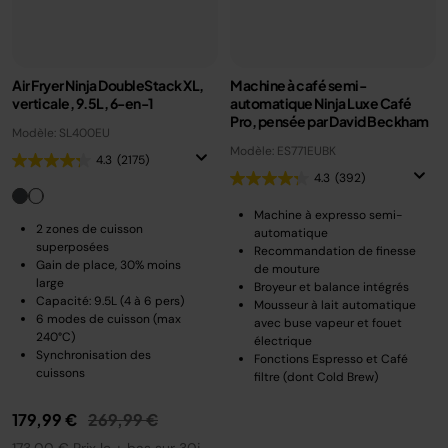
Air Fryer Ninja DoubleStack XL,
Machine à café semi-
verticale, 9.5L, 6-en-1
automatique Ninja Luxe Café
Pro, pensée par David Beckham
Modèle: SL400EU
Modèle: ES771EUBK
4.3
(2175)
4.3
(392)
Machine à expresso semi-
2 zones de cuisson
automatique
superposées
Recommandation de finesse
Gain de place, 30% moins
de mouture
large
Broyeur et balance intégrés
Capacité: 9.5L (4 à 6 pers)
Mousseur à lait automatique
6 modes de cuisson (max
avec buse vapeur et fouet
240°C)
électrique
Synchronisation des
Fonctions Espresso et Café
cuissons
filtre (dont Cold Brew)
Prix réduit de
au
179,99 €
269,99 €