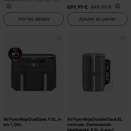
173,00 €
Prix le + bas sur 30j
Prix réduit de
au
699,99 €
849,99 €
Voir les détails
Ajouter au panier
Air Fryer Ninja DualZone, 9.5L, 6-
Air Fryer Ninja DoubleStack XL,
en-1, Gris
verticale, thermosonde
intelligente, 9.5L, 6-en-1