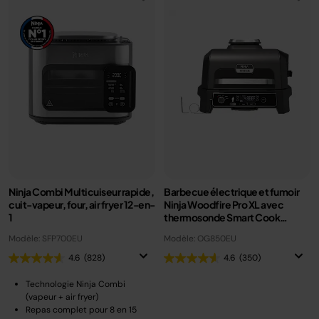
Ninja Combi Multicuiseur rapide,
Barbecue électrique et fumoir
cuit-vapeur, four, air fryer 12-en-
Ninja Woodfire Pro XL avec
1
thermosonde Smart Cook
OG850EU
Modèle: SFP700EU
Modèle: OG850EU
4.6
(828)
4.6
(350)
Technologie Ninja Combi
(vapeur + air fryer)
Repas complet pour 8 en 15