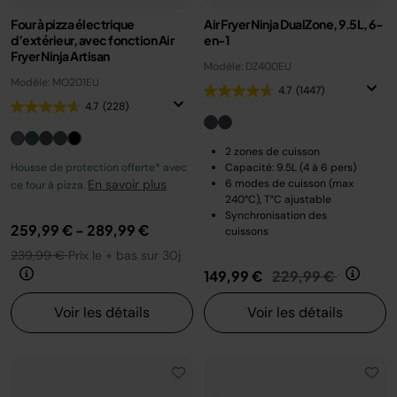
Four à pizza électrique
Air Fryer Ninja DualZone, 9.5L, 6-
d’extérieur, avec fonction Air
en-1
Fryer Ninja Artisan
Modèle: DZ400EU
Modèle: MO201EU
4.7
(1447)
4.7
(228)
2 zones de cuisson
Housse de protection offerte* avec
Capacité: 9.5L (4 à 6 pers)
En savoir plus
6 modes de cuisson (max
ce four à pizza.
240°C), T°C ajustable
Synchronisation des
259,99 €
-
289,99 €
cuissons
239,99 €
Prix le + bas sur 30j
Prix réduit de
au
149,99 €
229,99 €
Voir les détails
Voir les détails