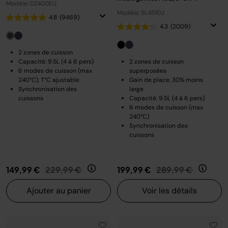
Modèle: DZ400EU
Modèle: SL451EU
4.8
(9469)
4.3
(2009)
2 zones de cuisson
Capacité: 9.5L (4 à 6 pers)
2 zones de cuisson
6 modes de cuisson (max
superposées
240°C), T°C ajustable
Gain de place, 30% moins
Synchronisation des
large
cuissons
Capacité: 9.5L (4 à 6 pers)
6 modes de cuisson (max
240°C)
Synchronisation des
cuissons
Prix réduit de
au
Prix réduit de
au
149,99 €
229,99 €
199,99 €
289,99 €
Ajouter au panier
Voir les détails