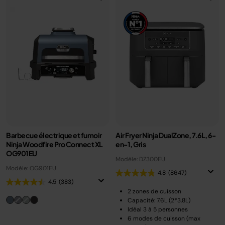
Barbecue électrique et fumoir
Air Fryer Ninja DualZone, 7.6L, 6-
Ninja Woodfire Pro Connect XL
en-1, Gris
OG901EU
Modèle: DZ300EU
Modèle: OG901EU
4.8
(8647)
4.5
(383)
2 zones de cuisson
Capacité: 7.6L (2*3.8L)
Idéal 3 à 5 personnes
6 modes de cuisson (max