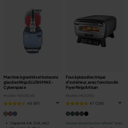
Machine à granités et boissons
Four à pizza électrique
glacées Ninja SLUSHi MAX -
d’extérieur, avec fonction Air
Cyberspace
Fryer Ninja Artisan
Modèle: FS605EUBL
Modèle: MO201EU
4.5
(87)
4.7
(226)
Capacité 4.4L (3.3L util.)
Housse de protection offerte* avec