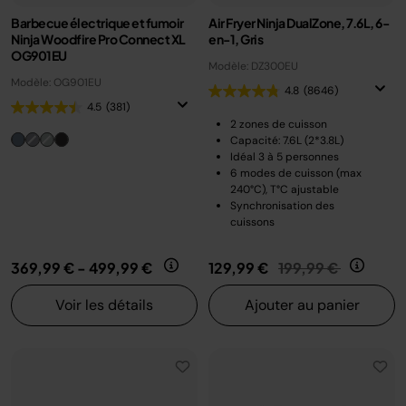
Barbecue électrique et fumoir
Air Fryer Ninja DualZone, 7.6L, 6-
Ninja Woodfire Pro Connect XL
en-1, Gris
OG901EU
Modèle: DZ300EU
Modèle: OG901EU
4.8
(8646)
4.5
(381)
2 zones de cuisson
Capacité: 7.6L (2*3.8L)
Idéal 3 à 5 personnes
6 modes de cuisson (max
240°C), T°C ajustable
Synchronisation des
cuissons
Prix réduit de
au
369,99 €
-
499,99 €
129,99 €
199,99 €
Voir les détails
Ajouter au panier