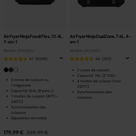
Air Fryer Ninja Foodi Flex, 10.4L,
Air Fryer Ninja DualZone, 7.6L, 4-
7-en-1
en-1
Modèle: AF500EU
Modèle: AF200EU
4.7
(6009)
4.6
(293)
2 zones de cuisson
Capacité: 7.6L (2*3.8L)
2 zones de cuisson ou
4 modes de cuisson (max
1 mégazone
220°C)
Capacité: 10.4L (8 pers.+)
Synchronisation des
7 modes de cuisson (40°C-
cuissons
240°C)
Synchronisation des
cuissons
Séparateur amovible
Prix réduit de
au
179,99 €
269,99 €