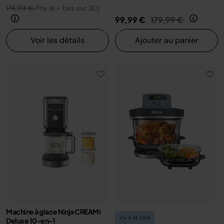
174,99 €
Prix le + bas sur 30j
Prix réduit de
au
99,99 €
179,99 €
Voir les détails
Ajouter au panier
Machine à glace Ninja CREAMi
Vu à la télé
Deluxe 10-en-1