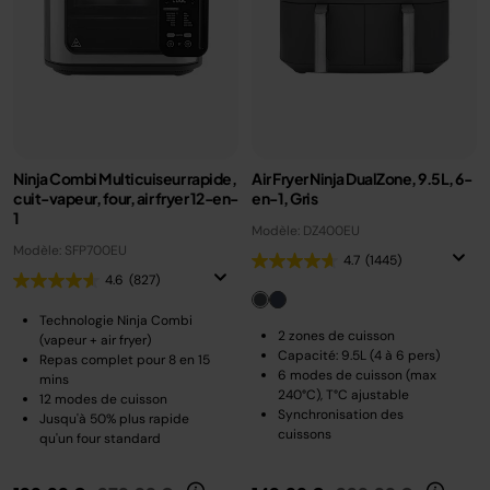
Ninja Combi Multicuiseur rapide,
Air Fryer Ninja DualZone, 9.5L, 6-
cuit-vapeur, four, air fryer 12-en-
en-1, Gris
1
Modèle: DZ400EU
Modèle: SFP700EU
4.7
(1445)
4.6
(827)
Technologie Ninja Combi
2 zones de cuisson
(vapeur + air fryer)
Capacité: 9.5L (4 à 6 pers)
Repas complet pour 8 en 15
6 modes de cuisson (max
mins
240°C), T°C ajustable
12 modes de cuisson
Synchronisation des
Jusqu'à 50% plus rapide
cuissons
qu'un four standard
Prix réduit de
au
Prix réduit de
au