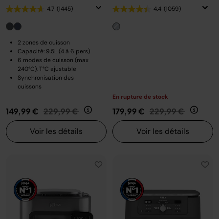
4.7
(1445)
4.4
(1059)
2 zones de cuisson
Capacité: 9.5L (4 à 6 pers)
6 modes de cuisson (max
240°C), T°C ajustable
Synchronisation des
cuissons
En rupture de stock
Prix réduit de
au
Prix réduit de
au
149,99 €
229,99 €
179,99 €
229,99 €
Voir les détails
Voir les détails