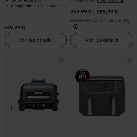
12+ verres de 25 cl
En savoir plus
ce four à pizza.
6 programmes + SlushAssist
259,99 €
-
289,99 €
239,99 €
Prix le + bas sur 30j
349,99 €
Voir les détails
Voir les détails