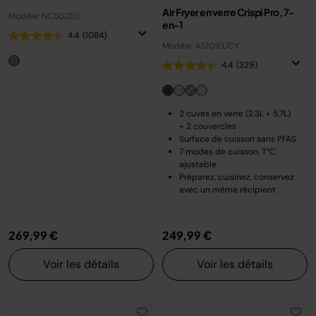
Air Fryer en verre Crispi Pro, 7-
Modèle: NC502EU
en-1
4.4
(1084)
Modèle: AS101EUCY
4.4
(329)
2 cuves en verre (2.3L + 5.7L)
+ 2 couvercles
Surface de cuisson sans PFAS
7 modes de cuisson, T°C
ajustable
Préparez, cuisinez, conservez
avec un même récipient
269,99 €
249,99 €
Voir les détails
Voir les détails