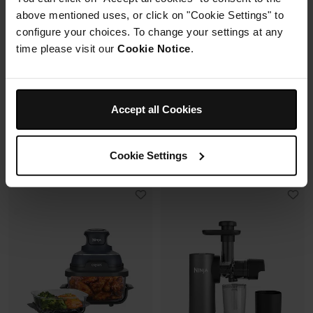
Mousseur à lait automatique
6 modes de cuisson (max
above mentioned uses, or click on "Cookie Settings" to
avec buse vapeur et fouet
240°C)
électrique
configure your choices. To change your settings at any
Synchronisation des
Fonctions Espresso et Café
time please visit our
Cookie Notice
.
cuissons
filtre (dont Cold Brew)
Prix réduit de
au
179,99 €
269,99 €
173,00 €
Prix le + bas sur 30j
Accept all Cookies
Prix réduit de
au
699,99 €
849,99 €
Voir les détails
Ajouter au panier
Cookie Settings