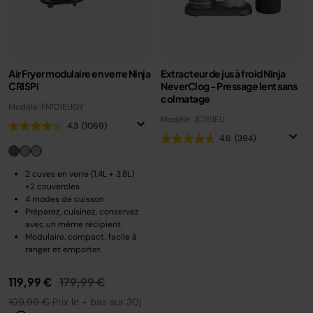
Air Fryer modulaire en verre Ninja
Extracteur de jus à froid Ninja
CRISPi
NeverClog - Pressage lent sans
colmatage
Modèle: FN101EUGY
Modèle: JC151EU
4.3
(1069)
4.6
(394)
2 cuves en verre (1.4L + 3.8L)
+2 couvercles
4 modes de cuisson
Préparez, cuisinez, conservez
avec un même récipient.
Modulaire, compact, facile à
ranger et emporter.
Prix réduit de
au
119,99 €
179,99 €
109,99 €
Prix le + bas sur 30j