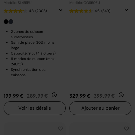
Modèle: SL451EU
Modèle: OG850EU
4.3
(2008)
4.6
(349)
2 zones de cuisson
superposées
Gain de place, 30% moins
large
Capacité: 9.5L (4 à 6 pers)
6 modes de cuisson (max
240°C)
Synchronisation des
cuissons
Prix réduit de
au
Prix réduit de
au
199,99 €
289,99 €
329,99 €
399,99 €
Voir les détails
Ajouter au panier