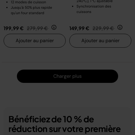
240°C), T°C ajustable
12 modes de cuisson
Synchronisation des
Jusqu'à 50% plus rapide
cuissons
qu'un four standard
Prix réduit de
au
Prix réduit de
au
199,99 €
279,99 €
149,99 €
229,99 €
Ajouter au panier
Ajouter au panier
Charger
Charger plus
Bénéficiez de 10 % de
réduction sur votre première