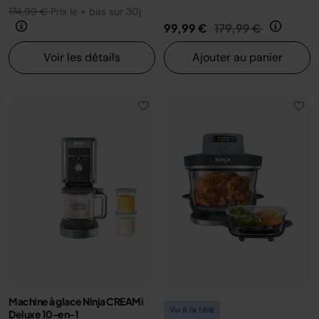
174,99 €
Prix le + bas sur 30j
Prix réduit de
au
99,99 €
179,99 €
Voir les détails
Ajouter au panier
Machine à glace Ninja CREAMi
Vu à la télé
Deluxe 10-en-1