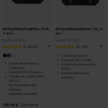
Air Fryer Ninja Foodi Flex, 10.4L,
Air Fryer Ninja DualZone, 7.6L, 4-
7-en-1
en-1
Modèle: AF500EU
Modèle: AF200EU
4.7
(6009)
4.6
(293)
2 zones de cuisson
Capacité: 7.6L (2*3.8L)
2 zones de cuisson ou
4 modes de cuisson (max
1 mégazone
220°C)
Capacité: 10.4L (8 pers.+)
Synchronisation des
7 modes de cuisson (40°C-
cuissons
240°C)
Synchronisation des
cuissons
Séparateur amovible
Prix réduit de
au
179,99 €
269,99 €