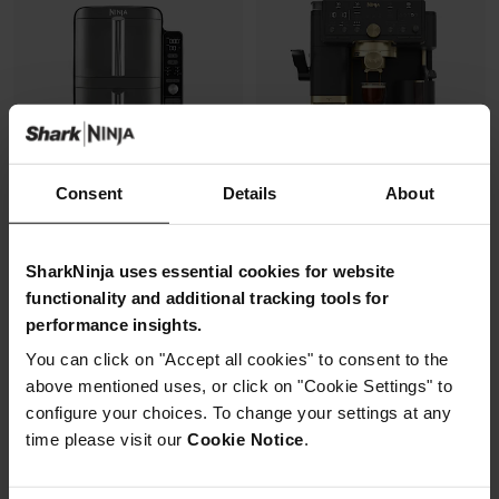
Consent
Details
About
Air Fryer Ninja DoubleStack XL,
Machine à café semi-
SharkNinja uses essential cookies for website
verticale, 9.5L, 6-en-1
automatique Ninja Luxe Café
Pro, pensée par David Beckham
functionality and additional tracking tools for
Modèle: SL400EU
performance insights.
Modèle: ES771EUBK
4.3
(2174)
You can click on "Accept all cookies" to consent to the
4.3
(392)
above mentioned uses, or click on "Cookie Settings" to
Machine à expresso semi-
configure your choices. To change your settings at any
2 zones de cuisson
automatique
superposées
time please visit our
Cookie Notice
.
Recommandation de finesse
Gain de place, 30% moins
de mouture
large
Broyeur et balance intégrés
Capacité: 9.5L (4 à 6 pers)