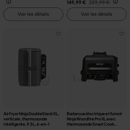
Prix réduit de
au
149,99 €
229,99 €
Voir les détails
Voir les détails
Air Fryer Ninja DoubleStack XL,
Barbecue électrique et fumoir
verticale, thermosonde
Ninja Woodfire Pro XL avec
intelligente, 9.5L, 6-en-1
thermosonde Smart Cook
OG850EU