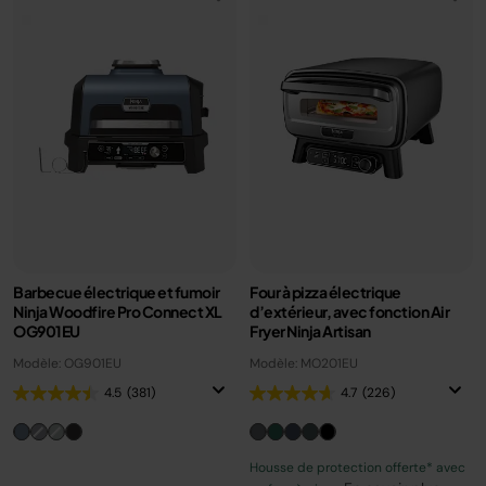
Barbecue électrique et fumoir
Four à pizza électrique
Ninja Woodfire Pro Connect XL
d’extérieur, avec fonction Air
OG901EU
Fryer Ninja Artisan
Modèle: OG901EU
Modèle: MO201EU
4.5
(381)
4.7
(226)
Housse de protection offerte* avec