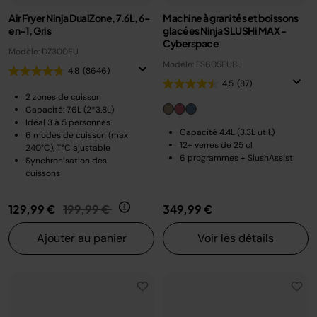
Air Fryer Ninja DualZone, 7.6L, 6-
Machine à granités et boissons
en-1, Gris
glacées Ninja SLUSHi MAX -
Cyberspace
Modèle: DZ300EU
Modèle: FS605EUBL
4.8
(8646)
4.5
(87)
2 zones de cuisson
Capacité: 7.6L (2*3.8L)
Idéal 3 à 5 personnes
Capacité 4.4L (3.3L util.)
6 modes de cuisson (max
12+ verres de 25 cl
240°C), T°C ajustable
6 programmes + SlushAssist
Synchronisation des
cuissons
Prix réduit de
au
129,99 €
199,99 €
349,99 €
Ajouter au panier
Voir les détails