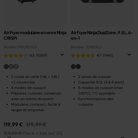
Air Fryer modulaire en verre Ninja
Air Fryer Ninja DualZone, 9.5L, 6-
CRISPi
en-1
Modèle: FN101EUGY
Modèle: DZ400EU
4.3
(1069)
4.7
(1445)
2 cuves en verre (1.4L + 3.8L)
2 zones de cuisson
+2 couvercles
Capacité: 9.5L (4 à 6 pers)
4 modes de cuisson
6 modes de cuisson (max
Préparez, cuisinez, conservez
240°C), T°C ajustable
avec un même récipient.
Synchronisation des
Modulaire, compact, facile à
cuissons
ranger et emporter.
Prix réduit de
au
119,99 €
179,99 €
109,99 €
Prix le + bas sur 30j