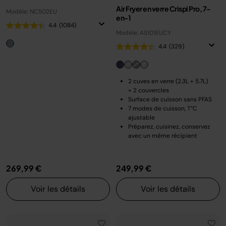
Air Fryer en verre Crispi Pro, 7-
Modèle: NC502EU
en-1
4.4
(1084)
Modèle: AS101EUCY
4.4
(329)
2 cuves en verre (2.3L + 5.7L)
+ 2 couvercles
Surface de cuisson sans PFAS
7 modes de cuisson, T°C
ajustable
Préparez, cuisinez, conservez
avec un même récipient
269,99 €
249,99 €
Voir les détails
Voir les détails