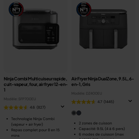
Ninja Combi Multicuiseur rapide,
Air Fryer Ninja DualZone, 9.5L, 6-
cuit-vapeur, four, air fryer 12-en-
en-1, Gris
1
Modèle: DZ400EU
Modèle: SFP700EU
4.7
(1445)
4.6
(827)
Technologie Ninja Combi
2 zones de cuisson
(vapeur + air fryer)
Capacité: 9.5L (4 à 6 pers)
Repas complet pour 8 en 15
6 modes de cuisson (max
mins