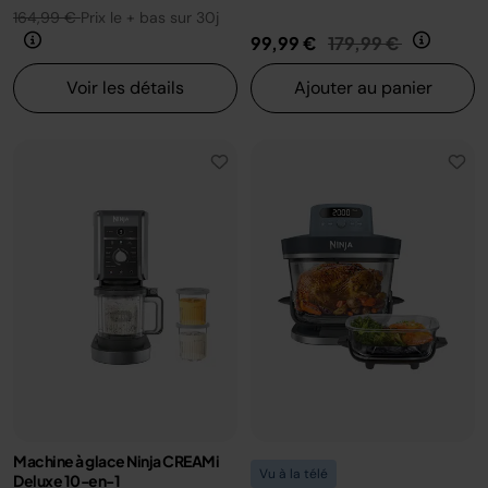
164,99 €
Prix le + bas sur 30j
Prix réduit de
au
99,99 €
179,99 €
Voir les détails
Ajouter au panier
Machine à glace Ninja CREAMi
Vu à la télé
Deluxe 10-en-1