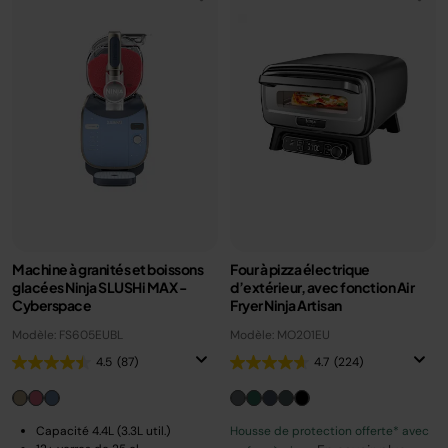
Machine à granités et boissons
Four à pizza électrique
glacées Ninja SLUSHi MAX -
d’extérieur, avec fonction Air
Cyberspace
Fryer Ninja Artisan
Modèle: FS605EUBL
Modèle: MO201EU
4.5
(87)
4.7
(224)
Capacité 4.4L (3.3L util.)
Housse de protection offerte* avec