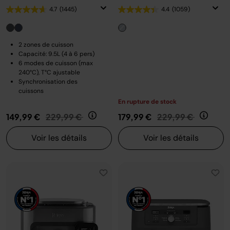
4.7
(1445)
4.4
(1059)
2 zones de cuisson
Capacité: 9.5L (4 à 6 pers)
6 modes de cuisson (max
240°C), T°C ajustable
Synchronisation des
cuissons
En rupture de stock
Prix réduit de
au
Prix réduit de
au
149,99 €
229,99 €
179,99 €
229,99 €
Voir les détails
Voir les détails