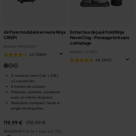
Air Fryer modulaire en verre Ninja
Extracteur de jus à froid Ninja
CRISPi
NeverClog - Pressage lent sans
colmatage
Modèle: FN101EUGY
Modèle: JC151EU
4.3
(1069)
4.6
(393)
2 cuves en verre (1.4L + 3.8L)
+2 couvercles
4 modes de cuisson
Préparez, cuisinez, conservez
avec un même récipient.
Modulaire, compact, facile à
ranger et emporter.
Prix réduit de
au
119,99 €
179,99 €
109,99 €
Prix le + bas sur 30j