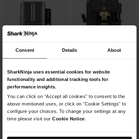
Consent
Details
About
Air Fryer Ninja DoubleStack XL,
Machine à café semi-
SharkNinja uses essential cookies for website
verticale, 9.5L, 6-en-1
automatique Ninja Luxe Café
functionality and additional tracking tools for
Pro, pensée par David Beckham
performance insights.
Modèle: SL400EU
Modèle: ES771EUBK
4.3
(2173)
You can click on "Accept all cookies" to consent to the
4.3
(392)
above mentioned uses, or click on "Cookie Settings" to
configure your choices. To change your settings at any
Machine à expresso semi-
2 zones de cuisson
automatique
time please visit our
Cookie Notice
.
superposées
Recommandation de finesse
Gain de place, 30% moins
de mouture
large
Broyeur et balance intégrés
Capacité: 9.5L (4 à 6 pers)