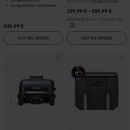
12+ verres de 25 cl
En savoir plus
ce four à pizza.
6 programmes + SlushAssist
259,99 €
-
289,99 €
239,99 €
Prix le + bas sur 30j
349,99 €
Voir les détails
Voir les détails