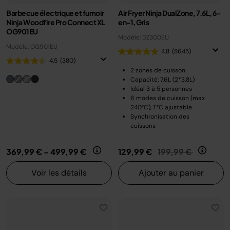
Barbecue électrique et fumoir
Air Fryer Ninja DualZone, 7.6L, 6-
Ninja Woodfire Pro Connect XL
en-1, Gris
OG901EU
Modèle: DZ300EU
Modèle: OG901EU
4.8
(8645)
4.5
(380)
2 zones de cuisson
Capacité: 7.6L (2*3.8L)
Idéal 3 à 5 personnes
6 modes de cuisson (max
240°C), T°C ajustable
Synchronisation des
cuissons
Prix réduit de
au
369,99 €
-
499,99 €
129,99 €
199,99 €
Voir les détails
Ajouter au panier