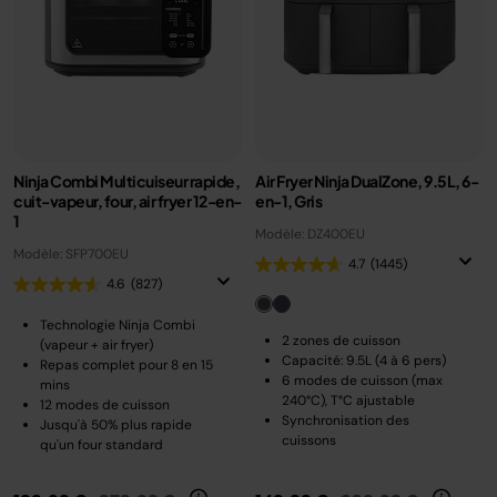
Ninja Combi Multicuiseur rapide,
Air Fryer Ninja DualZone, 9.5L, 6-
cuit-vapeur, four, air fryer 12-en-
en-1, Gris
1
Modèle: DZ400EU
Modèle: SFP700EU
4.7
(1445)
4.6
(827)
Technologie Ninja Combi
2 zones de cuisson
(vapeur + air fryer)
Capacité: 9.5L (4 à 6 pers)
Repas complet pour 8 en 15
6 modes de cuisson (max
mins
240°C), T°C ajustable
12 modes de cuisson
Synchronisation des
Jusqu'à 50% plus rapide
cuissons
qu'un four standard
Prix réduit de
au
Prix réduit de
au