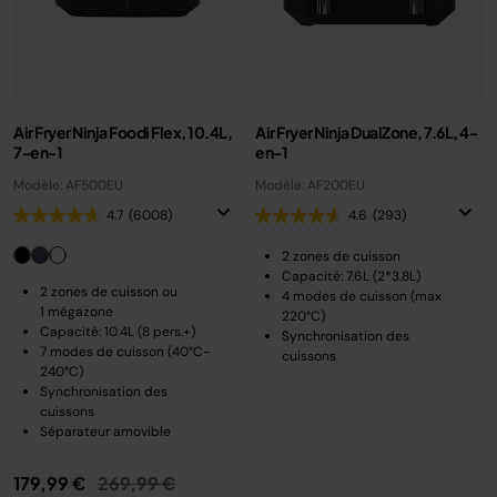
Air Fryer Ninja Foodi Flex, 10.4L,
Air Fryer Ninja DualZone, 7.6L, 4-
7-en-1
en-1
Modèle: AF500EU
Modèle: AF200EU
4.7
(6008)
4.6
(293)
2 zones de cuisson
Capacité: 7.6L (2*3.8L)
2 zones de cuisson ou
4 modes de cuisson (max
1 mégazone
220°C)
Capacité: 10.4L (8 pers.+)
Synchronisation des
7 modes de cuisson (40°C-
cuissons
240°C)
Synchronisation des
cuissons
Séparateur amovible
Prix réduit de
au
179,99 €
269,99 €