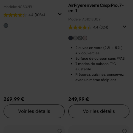
Air Fryer en verre Crispi Pro, 7-
Modèle: NC502EU
en-1
4.4
(1084)
Modèle: AS101EUCY
4.4
(324)
2 cuves en verre (2.3L + 5.7L)
+ 2 couvercles
Surface de cuisson sans PFAS
7 modes de cuisson, T°C
ajustable
Préparez, cuisinez, conservez
avec un même récipient
269,99 €
249,99 €
Voir les détails
Voir les détails