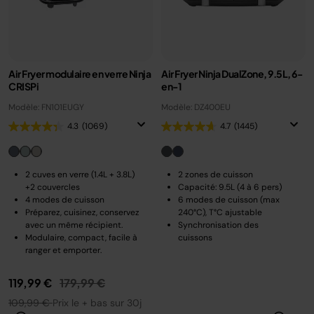
Air Fryer modulaire en verre Ninja
Air Fryer Ninja DualZone, 9.5L, 6-
CRISPi
en-1
Modèle: FN101EUGY
Modèle: DZ400EU
4.3
(1069)
4.7
(1445)
2 cuves en verre (1.4L + 3.8L)
2 zones de cuisson
+2 couvercles
Capacité: 9.5L (4 à 6 pers)
4 modes de cuisson
6 modes de cuisson (max
Préparez, cuisinez, conservez
240°C), T°C ajustable
avec un même récipient.
Synchronisation des
Modulaire, compact, facile à
cuissons
ranger et emporter.
Prix réduit de
au
119,99 €
179,99 €
109,99 €
Prix le + bas sur 30j