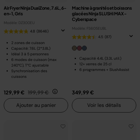
Air Fryer Ninja DualZone, 7.6L, 6-
Machine à granités et boissons
en-1, Gris
glacées Ninja SLUSHi MAX -
Cyberspace
Modèle: DZ300EU
Modèle: FS605EUBL
4.8
(8646)
4.5
(87)
2 zones de cuisson
Capacité: 7.6L (2*3.8L)
Idéal 3 à 5 personnes
Capacité 4.4L (3.3L util.)
6 modes de cuisson (max
12+ verres de 25 cl
240°C), T°C ajustable
6 programmes + SlushAssist
Synchronisation des
cuissons
Prix réduit de
au
129,99 €
199,99 €
349,99 €
Ajouter au panier
Voir les détails