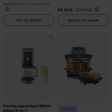
174,99 €
Prix le + bas sur 30j
Prix réduit de
au
99,99 €
179,99 €
Voir les détails
Ajouter au panier
Machine à glace Ninja CREAMi
Vu à la télé
Deluxe 10-en-1