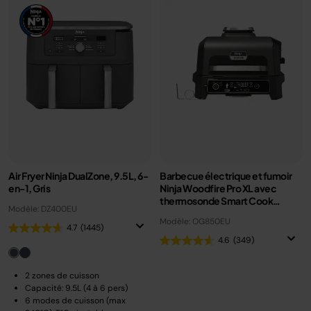
Air Fryer Ninja DualZone, 9.5L, 6-
Barbecue électrique et fumoir
en-1, Gris
Ninja Woodfire Pro XL avec
thermosonde Smart Cook
Modèle: DZ400EU
OG850EU
Modèle: OG850EU
4.7
(1445)
4.6
(349)
2 zones de cuisson
Capacité: 9.5L (4 à 6 pers)
6 modes de cuisson (max