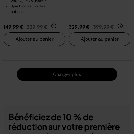
240°C), T°C ajustable
Synchronisation des
cuissons
Prix réduit de
au
Prix réduit de
au
149,99 €
229,99 €
329,99 €
399,99 €
Ajouter au panier
Ajouter au panier
Charger
Charger plus
Bénéficiez de 10 % de
réduction sur votre première