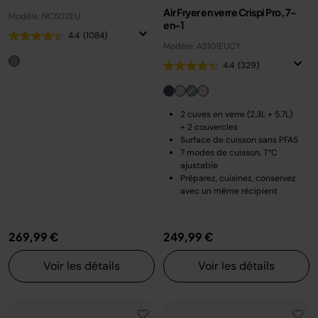
Air Fryer en verre Crispi Pro, 7-
Modèle: NC502EU
en-1
4.4
(1084)
Modèle: AS101EUCY
4.4
(329)
2 cuves en verre (2.3L + 5.7L)
+ 2 couvercles
Surface de cuisson sans PFAS
7 modes de cuisson, T°C
ajustable
Préparez, cuisinez, conservez
avec un même récipient
269,99 €
249,99 €
Voir les détails
Voir les détails