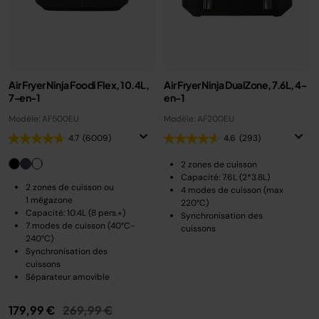
Air Fryer Ninja Foodi Flex, 10.4L,
Air Fryer Ninja DualZone, 7.6L, 4-
7-en-1
en-1
Modèle: AF500EU
Modèle: AF200EU
4.7
(6009)
4.6
(293)
2 zones de cuisson
Capacité: 7.6L (2*3.8L)
2 zones de cuisson ou
4 modes de cuisson (max
1 mégazone
220°C)
Capacité: 10.4L (8 pers.+)
Synchronisation des
7 modes de cuisson (40°C-
cuissons
240°C)
Synchronisation des
cuissons
Séparateur amovible
Prix réduit de
au
179,99 €
269,99 €