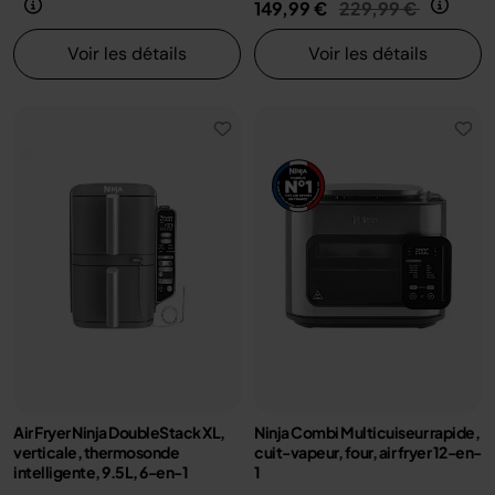
Prix réduit de
au
149,99 €
229,99 €
Voir les détails
Voir les détails
Air Fryer Ninja DoubleStack XL,
Ninja Combi Multicuiseur rapide,
verticale, thermosonde
cuit-vapeur, four, air fryer 12-en-
intelligente, 9.5L, 6-en-1
1