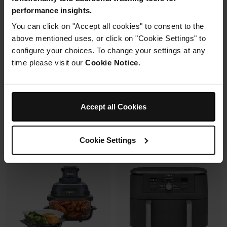
Mousseur à lait automatique
6 modes de cuisson (max
performance insights.
avec buse vapeur et fouet
240°C)
électrique
You can click on "Accept all cookies" to consent to the
Synchronisation des
Fonctions Espresso et Café
cuissons
above mentioned uses, or click on "Cookie Settings" to
filtre (dont Cold Brew)
configure your choices. To change your settings at any
Prix réduit de
au
179,99 €
269,99 €
time please visit our
Cookie Notice
.
173,00 €
Prix le + bas sur 30j
Prix réduit de
au
699,99 €
849,99 €
Voir les détails
Ajouter au panier
Accept all Cookies
Cookie Settings