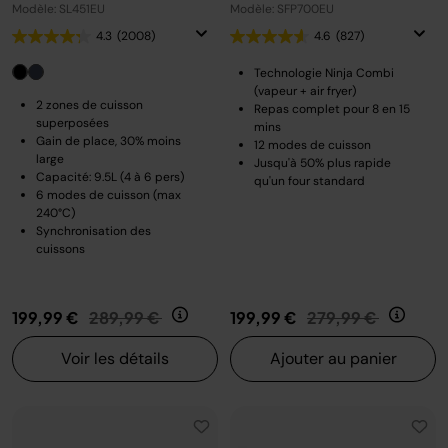
Modèle: SL451EU
Modèle: SFP700EU
4.3
(2008)
4.6
(827)
Technologie Ninja Combi
(vapeur + air fryer)
2 zones de cuisson
Repas complet pour 8 en 15
superposées
mins
Gain de place, 30% moins
12 modes de cuisson
large
Jusqu'à 50% plus rapide
Capacité: 9.5L (4 à 6 pers)
qu'un four standard
6 modes de cuisson (max
240°C)
Synchronisation des
cuissons
Prix réduit de
au
Prix réduit de
au
199,99 €
289,99 €
199,99 €
279,99 €
Voir les détails
Ajouter au panier