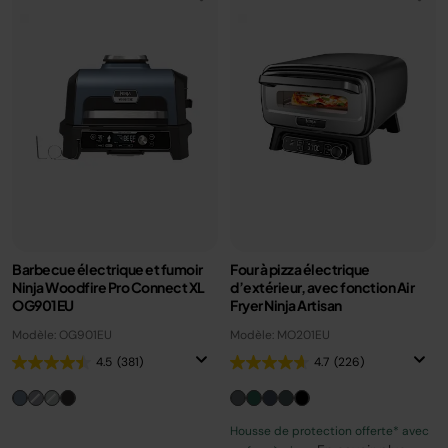
Barbecue électrique et fumoir
Four à pizza électrique
Ninja Woodfire Pro Connect XL
d’extérieur, avec fonction Air
OG901EU
Fryer Ninja Artisan
Modèle: OG901EU
Modèle: MO201EU
4.5
(381)
4.7
(226)
Housse de protection offerte* avec