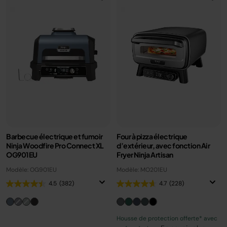
Barbecue électrique et fumoir
Four à pizza électrique
Ninja Woodfire Pro Connect XL
d’extérieur, avec fonction Air
OG901EU
Fryer Ninja Artisan
Modèle: OG901EU
Modèle: MO201EU
4.5
(382)
4.7
(228)
Housse de protection offerte* avec