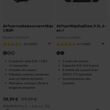
Air Fryer modulaire en verre Ninja
Air Fryer Ninja DualZone, 9.5L, 6-
CRISPi
en-1
Modèle: FN101EUGY
Modèle: DZ400EU
4.3
(1070)
4.7
(1446)
2 cuves en verre (1.4L + 3.8L)
2 zones de cuisson
+2 couvercles
Capacité: 9.5L (4 à 6 pers)
4 modes de cuisson
6 modes de cuisson (max
Préparez, cuisinez, conservez
240°C), T°C ajustable
avec un même récipient.
Synchronisation des
Modulaire, compact, facile à
cuissons
ranger et emporter.
Prix réduit de
au
119,99 €
179,99 €
109,99 €
Prix le + bas sur 30j