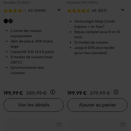
Modèle: SL451EU
Modèle: SFP700EU
4.3
(2009)
4.6
(827)
Technologie Ninja Combi
(vapeur + air fryer)
2 zones de cuisson
Repas complet pour 8 en 15
superposées
mins
Gain de place, 30% moins
12 modes de cuisson
large
Jusqu'à 50% plus rapide
Capacité: 9.5L (4 à 6 pers)
qu'un four standard
6 modes de cuisson (max
240°C)
Synchronisation des
cuissons
Prix réduit de
au
Prix réduit de
au
199,99 €
289,99 €
199,99 €
279,99 €
Voir les détails
Ajouter au panier