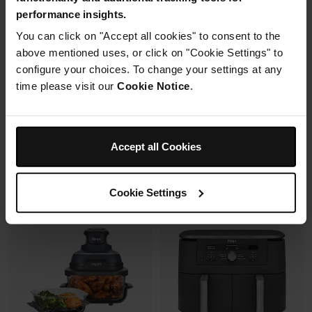
Mousseur à lait automatique
6 modes de cuisson (max
performance insights.
avec buse vapeur et fouet
240°C)
électrique
You can click on "Accept all cookies" to consent to the
Synchronisation des
Fonctions Espresso et Café
cuissons
above mentioned uses, or click on "Cookie Settings" to
filtre (dont Cold Brew)
configure your choices. To change your settings at any
Prix réduit de
au
179,99 €
269,99 €
time please visit our
Cookie Notice
.
173,00 €
Prix le + bas sur 30j
Prix réduit de
au
699,99 €
849,99 €
Voir les détails
Ajouter au panier
Accept all Cookies
Cookie Settings