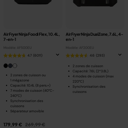
Air Fryer Ninja Foodi Flex, 10.4L,
Air Fryer Ninja DualZone, 7.6L, 4-
7-en-1
en-1
Modèle: AF500EU
Modèle: AF200EU
4.7
(6011)
4.6
(293)
2 zones de cuisson
Capacité: 7.6L (2*3.8L)
2 zones de cuisson ou
4 modes de cuisson (max
1 mégazone
220°C)
Capacité: 10.4L (8 pers.+)
Synchronisation des
7 modes de cuisson (40°C-
cuissons
240°C)
Synchronisation des
cuissons
Séparateur amovible
Prix réduit de
au
179,99 €
269,99 €