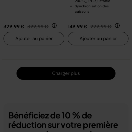
240°C), T°C ajustable
Synchronisation des
cuissons
Prix réduit de
au
Prix réduit de
au
329,99 €
399,99 €
149,99 €
229,99 €
Ajouter au panier
Ajouter au panier
Charger
Charger plus
Bénéficiez de 10 % de
réduction sur votre première