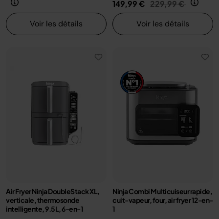
Prix réduit de
au
149,99 €
229,99 €
Voir les détails
Voir les détails
Air Fryer Ninja DoubleStack XL,
Ninja Combi Multicuiseur rapide,
verticale, thermosonde
cuit-vapeur, four, air fryer 12-en-
intelligente, 9.5L, 6-en-1
1