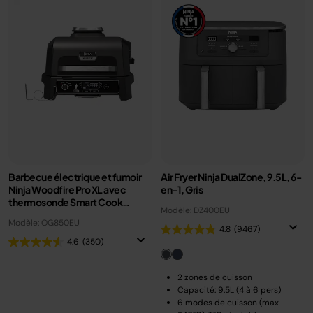
Barbecue électrique et fumoir
Air Fryer Ninja DualZone, 9.5L, 6-
Ninja Woodfire Pro XL avec
en-1, Gris
thermosonde Smart Cook
Modèle: DZ400EU
OG850EU
Modèle: OG850EU
4.8
(9467)
4.6
(350)
2 zones de cuisson
Capacité: 9.5L (4 à 6 pers)
6 modes de cuisson (max