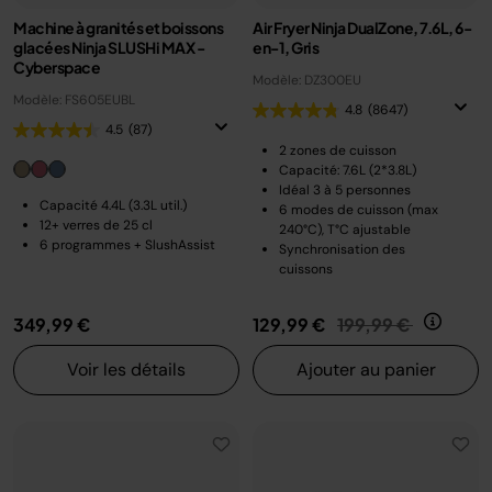
Machine à granités et boissons
Air Fryer Ninja DualZone, 7.6L, 6-
glacées Ninja SLUSHi MAX -
en-1, Gris
Cyberspace
Modèle: DZ300EU
Modèle: FS605EUBL
4.8
(8647)
4.5
(87)
2 zones de cuisson
Capacité: 7.6L (2*3.8L)
Idéal 3 à 5 personnes
Capacité 4.4L (3.3L util.)
6 modes de cuisson (max
12+ verres de 25 cl
240°C), T°C ajustable
6 programmes + SlushAssist
Synchronisation des
cuissons
Prix réduit de
au
349,99 €
129,99 €
199,99 €
Voir les détails
Ajouter au panier