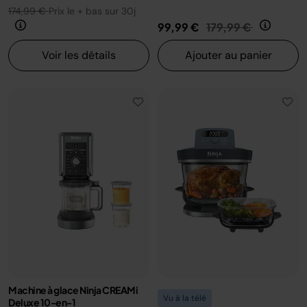
174,99 €
Prix le + bas sur 30j
Prix réduit de
au
99,99 €
179,99 €
Voir les détails
Ajouter au panier
Machine à glace Ninja CREAMi
Vu à la télé
Deluxe 10-en-1