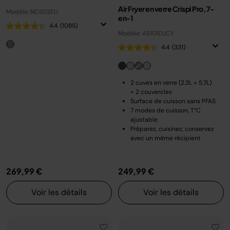
Air Fryer en verre Crispi Pro, 7-
Modèle: NC502EU
en-1
4.4
(1085)
Modèle: AS101EUCY
4.4
(331)
2 cuves en verre (2.3L + 5.7L)
+ 2 couvercles
Surface de cuisson sans PFAS
7 modes de cuisson, T°C
ajustable
Préparez, cuisinez, conservez
avec un même récipient
269,99 €
249,99 €
Voir les détails
Voir les détails