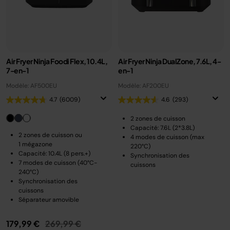
Air Fryer Ninja Foodi Flex, 10.4L,
Air Fryer Ninja DualZone, 7.6L, 4-
7-en-1
en-1
Modèle: AF500EU
Modèle: AF200EU
4.7
(6009)
4.6
(293)
2 zones de cuisson
Capacité: 7.6L (2*3.8L)
2 zones de cuisson ou
4 modes de cuisson (max
1 mégazone
220°C)
Capacité: 10.4L (8 pers.+)
Synchronisation des
7 modes de cuisson (40°C-
cuissons
240°C)
Synchronisation des
cuissons
Séparateur amovible
Prix réduit de
au
179,99 €
269,99 €