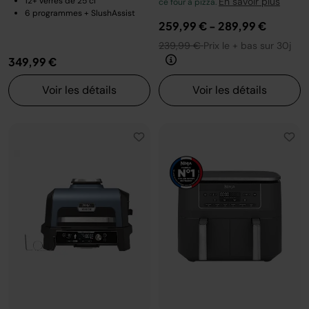
12+ verres de 25 cl
En savoir plus
ce four à pizza.
6 programmes + SlushAssist
259,99 €
-
289,99 €
239,99 €
Prix le + bas sur 30j
349,99 €
Voir les détails
Voir les détails