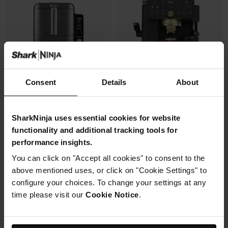
Consent
Details
About
Air Fryer Ninja DoubleStack XL,
Machine à café semi-
SharkNinja uses essential cookies for website
verticale, 9.5L, 6-en-1
automatique Ninja Luxe Café
functionality and additional tracking tools for
Pro, pensée par David Beckham
performance insights.
Modèle: SL400EU
Modèle: ES771EUBK
4.3
(2174)
You can click on "Accept all cookies" to consent to the
4.3
(392)
above mentioned uses, or click on "Cookie Settings" to
configure your choices. To change your settings at any
Machine à expresso semi-
2 zones de cuisson
automatique
time please visit our
Cookie Notice
.
superposées
Recommandation de finesse
Gain de place, 30% moins
de mouture
large
Broyeur et balance intégrés
Capacité: 9.5L (4 à 6 pers)