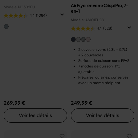
Air Fryer en verre Crispi Pro, 7-
Modèle: NC502EU
en-1
4.4
(1084)
Modèle: AS101EUCY
4.4
(328)
2 cuves en verre (2.3L + 5.7L)
+ 2 couvercles
Surface de cuisson sans PFAS
7 modes de cuisson, T°C
ajustable
Préparez, cuisinez, conservez
avec un même récipient
269,99 €
249,99 €
Voir les détails
Voir les détails