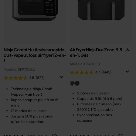
Ninja Combi Multicuiseur rapide,
Air Fryer Ninja DualZone, 9.5L, 6-
cuit-vapeur, four, air fryer 12-en-
en-1, Gris
1
Modèle: DZ400EU
Modèle: SFP700EU
4.7
(1445)
4.6
(827)
Technologie Ninja Combi
2 zones de cuisson
(vapeur + air fryer)
Capacité: 9.5L (4 à 6 pers)
Repas complet pour 8 en 15
6 modes de cuisson (max
mins
240°C), T°C ajustable
12 modes de cuisson
Synchronisation des
Jusqu'à 50% plus rapide
cuissons
qu'un four standard
Prix réduit de
au
Prix réduit de
au