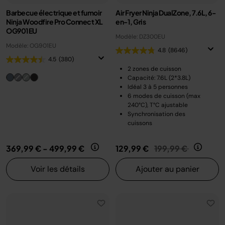
Barbecue électrique et fumoir
Air Fryer Ninja DualZone, 7.6L, 6-
Ninja Woodfire Pro Connect XL
en-1, Gris
OG901EU
Modèle: DZ300EU
Modèle: OG901EU
4.8
(8646)
4.5
(380)
2 zones de cuisson
Capacité: 7.6L (2*3.8L)
Idéal 3 à 5 personnes
6 modes de cuisson (max
240°C), T°C ajustable
Synchronisation des
cuissons
Prix réduit de
au
369,99 €
-
499,99 €
129,99 €
199,99 €
Voir les détails
Ajouter au panier