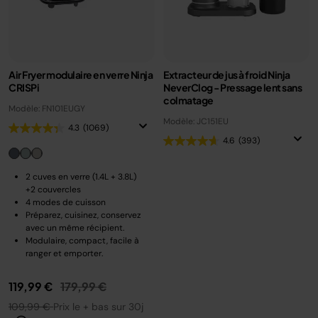
Air Fryer modulaire en verre Ninja
Extracteur de jus à froid Ninja
CRISPi
NeverClog - Pressage lent sans
colmatage
Modèle: FN101EUGY
Modèle: JC151EU
4.3
(1069)
4.6
(393)
2 cuves en verre (1.4L + 3.8L)
+2 couvercles
4 modes de cuisson
Préparez, cuisinez, conservez
avec un même récipient.
Modulaire, compact, facile à
ranger et emporter.
Prix réduit de
au
119,99 €
179,99 €
109,99 €
Prix le + bas sur 30j