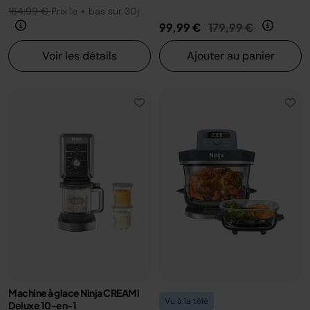
164,99 €
Prix le + bas sur 30j
Prix réduit de
au
99,99 €
179,99 €
Voir les détails
Ajouter au panier
Machine à glace Ninja CREAMi
Vu à la télé
Deluxe 10-en-1