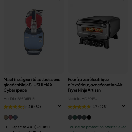
Machine à granités et boissons
Four à pizza électrique
glacées Ninja SLUSHi MAX -
d’extérieur, avec fonction Air
Cyberspace
Fryer Ninja Artisan
Modèle: FS605EUBL
Modèle: MO201EU
4.5
(87)
4.7
(226)
Capacité 4.4L (3.3L util.)
Housse de protection offerte* avec