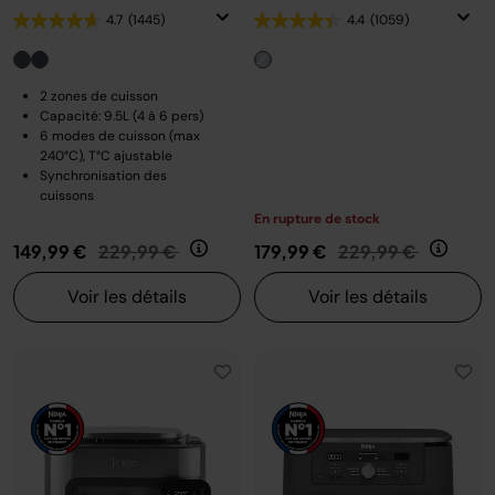
4.7
(1445)
4.4
(1059)
2 zones de cuisson
Capacité: 9.5L (4 à 6 pers)
6 modes de cuisson (max
240°C), T°C ajustable
Synchronisation des
cuissons
En rupture de stock
Prix réduit de
au
Prix réduit de
au
149,99 €
229,99 €
179,99 €
229,99 €
Voir les détails
Voir les détails