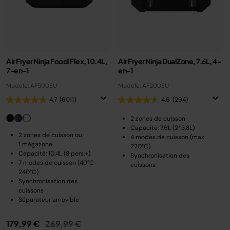
Air Fryer Ninja Foodi Flex, 10.4L,
Air Fryer Ninja DualZone, 7.6L, 4-
7-en-1
en-1
Modèle: AF500EU
Modèle: AF200EU
4.7
(6011)
4.6
(294)
2 zones de cuisson
Capacité: 7.6L (2*3.8L)
2 zones de cuisson ou
4 modes de cuisson (max
1 mégazone
220°C)
Capacité: 10.4L (8 pers.+)
Synchronisation des
7 modes de cuisson (40°C-
cuissons
240°C)
Synchronisation des
cuissons
Séparateur amovible
Prix réduit de
au
179,99 €
269,99 €