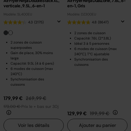
Air Fryer Ninja DoubleStack XL,
Air Fryer Ninja DualZone, 7.6L, 6-
verticale, 9.5L, 6-en-1
en-1, Gris
Modèle: SL400EU
Modèle: DZ300EU
4.3
(2175)
4.8
(8647)
2 zones de cuisson
Capacité: 7.6L (2*3.8L)
2 zones de cuisson
Idéal 3 à 5 personnes
superposées
6 modes de cuisson (max
Gain de place, 30% moins
240°C), T°C ajustable
large
Synchronisation des
Capacité: 9.5L (4 à 6 pers)
cuissons
6 modes de cuisson (max
240°C)
Synchronisation des
cuissons
Prix réduit de
au
179,99 €
269,99 €
173,00 €
Prix le + bas sur 30j
Prix réduit de
au
129,99 €
199,99 €
Voir les détails
Ajouter au panier