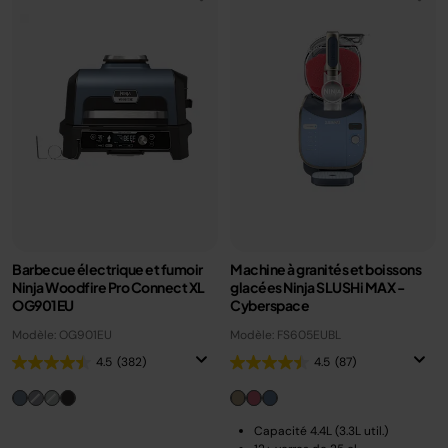
Barbecue électrique et fumoir
Machine à granités et boissons
Ninja Woodfire Pro Connect XL
glacées Ninja SLUSHi MAX -
OG901EU
Cyberspace
Modèle: OG901EU
Modèle: FS605EUBL
4.5
(382)
4.5
(87)
Capacité 4.4L (3.3L util.)