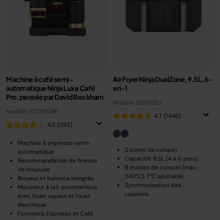
Machine à café semi-
Air Fryer Ninja DualZone, 9.5L, 6-
automatique Ninja Luxe Café
en-1
Pro, pensée par David Beckham
Modèle: DZ400EU
Modèle: ES771EUBK
4.7
(1446)
4.3
(392)
Machine à expresso semi-
2 zones de cuisson
automatique
Capacité: 9.5L (4 à 6 pers)
Recommandation de finesse
6 modes de cuisson (max
de mouture
240°C), T°C ajustable
Broyeur et balance intégrés
Synchronisation des
Mousseur à lait automatique
cuissons
avec buse vapeur et fouet
électrique
Fonctions Espresso et Café