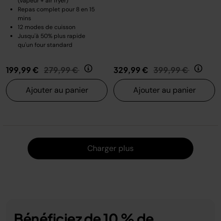
(vapeur + air fryer)
Repas complet pour 8 en 15
mins
12 modes de cuisson
Jusqu'à 50% plus rapide
qu'un four standard
Prix réduit de
au
Prix réduit de
au
199,99 €
279,99 €
329,99 €
399,99 €
Ajouter au panier
Ajouter au panier
Charger
Charger plus
Bénéficiez de 10 % de