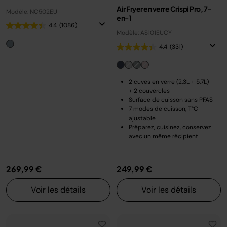
Air Fryer en verre Crispi Pro, 7-
Modèle: NC502EU
en-1
4.4
(1086)
Modèle: AS101EUCY
4.4
(331)
2 cuves en verre (2.3L + 5.7L)
+ 2 couvercles
Surface de cuisson sans PFAS
7 modes de cuisson, T°C
ajustable
Préparez, cuisinez, conservez
avec un même récipient
269,99 €
249,99 €
Voir les détails
Voir les détails