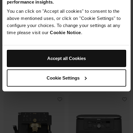
performance insights.
2 cuves en verre (1.4L + 3.8L)
You can click on "Accept all cookies" to consent to the
Housse de protection offerte* avec
+2 couvercles
En savoir plus
4 modes de cuisson
ce four à pizza.
above mentioned uses, or click on "Cookie Settings" to
Préparez, cuisinez, conservez
configure your choices. To change your settings at any
avec un même récipient.
time please visit our
Cookie Notice
.
Modulaire, compact, facile à
ranger et emporter.
Prix réduit de
au
259,99 €
-
289,99 €
119,99 €
179,99 €
Accept all Cookies
239,99 €
Prix le + bas sur 30j
109,99 €
Prix le + bas sur 30j
Cookie Settings
Voir les détails
Voir les détails