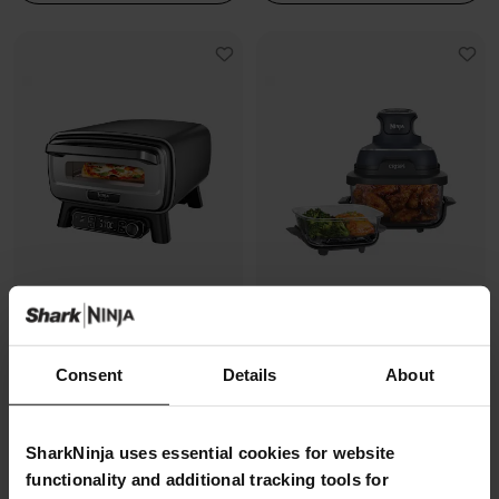
Four à pizza électrique
Air Fryer modulaire en verre Ninja
Consent
Details
About
d’extérieur, avec fonction Air
CRISPi
Fryer Ninja Artisan
Modèle: FN101EUGY
Modèle: MO201EU
4.3
(1070)
SharkNinja uses essential cookies for website
4.7
(228)
functionality and additional tracking tools for