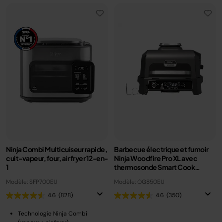
Ninja Combi Multicuiseur rapide,
Barbecue électrique et fumoir
cuit-vapeur, four, air fryer 12-en-
Ninja Woodfire Pro XL avec
1
thermosonde Smart Cook
OG850EU
Modèle: SFP700EU
Modèle: OG850EU
4.6
(828)
4.6
(350)
Technologie Ninja Combi