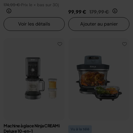
174,99 €
Prix le + bas sur 30j
Prix réduit de
au
99,99 €
179,99 €
Voir les détails
Ajouter au panier
Machine à glace Ninja CREAMi
Vu à la télé
Deluxe 10-en-1