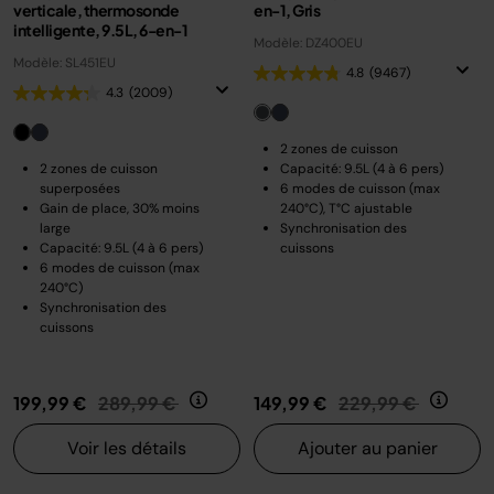
verticale, thermosonde
en-1, Gris
intelligente, 9.5L, 6-en-1
Modèle: DZ400EU
Modèle: SL451EU
4.8
(9467)
4.3
(2009)
2 zones de cuisson
2 zones de cuisson
Capacité: 9.5L (4 à 6 pers)
superposées
6 modes de cuisson (max
Gain de place, 30% moins
240°C), T°C ajustable
large
Synchronisation des
Capacité: 9.5L (4 à 6 pers)
cuissons
6 modes de cuisson (max
240°C)
Synchronisation des
cuissons
Prix réduit de
au
Prix réduit de
au
199,99 €
289,99 €
149,99 €
229,99 €
Voir les détails
Ajouter au panier