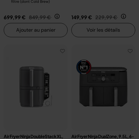
filtre (dont Cold Brew)
Prix réduit de
au
Prix réduit de
au
699,99 €
849,99 €
149,99 €
229,99 €
Ajouter au panier
Voir les détails
Air Fryer Ninja DoubleStack XL,
Air Fryer Ninja DualZone, 9.5L, 6-