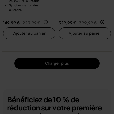
240°C), T°C ajustable
Synchronisation des
cuissons
Prix réduit de
au
Prix réduit de
au
149,99 €
229,99 €
329,99 €
399,99 €
Ajouter au panier
Ajouter au panier
Charger
Charger plus
Bénéficiez de 10 % de
réduction sur votre première