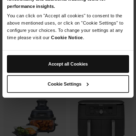
Mousseur à lait automatique
6 modes de cuisson (max
performance insights.
avec buse vapeur et fouet
240°C)
électrique
You can click on "Accept all cookies" to consent to the
Synchronisation des
Fonctions Espresso et Café
cuissons
above mentioned uses, or click on "Cookie Settings" to
filtre (dont Cold Brew)
configure your choices. To change your settings at any
Prix réduit de
au
179,99 €
269,99 €
time please visit our
Cookie Notice
.
173,00 €
Prix le + bas sur 30j
Prix réduit de
au
699,99 €
849,99 €
Voir les détails
Ajouter au panier
Accept all Cookies
Cookie Settings