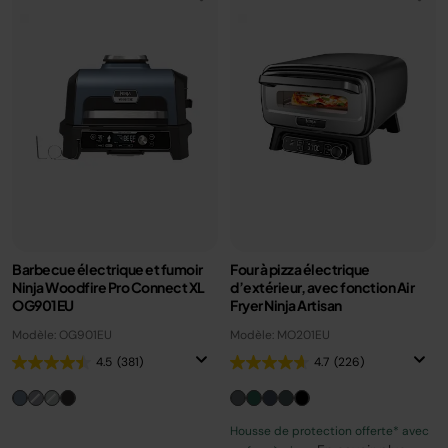
Barbecue électrique et fumoir
Four à pizza électrique
Ninja Woodfire Pro Connect XL
d’extérieur, avec fonction Air
OG901EU
Fryer Ninja Artisan
Modèle: OG901EU
Modèle: MO201EU
4.5
(381)
4.7
(226)
Housse de protection offerte* avec