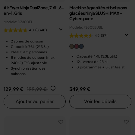
Air Fryer Ninja DualZone, 7.6L, 6-
Machine à granités et boissons
en-1, Gris
glacées Ninja SLUSHi MAX -
Cyberspace
Modèle: DZ300EU
Modèle: FS605EUBL
4.8
(8646)
4.5
(87)
2 zones de cuisson
Capacité: 7.6L (2*3.8L)
Idéal 3 à 5 personnes
Capacité 4.4L (3.3L util.)
6 modes de cuisson (max
12+ verres de 25 cl
240°C), T°C ajustable
6 programmes + SlushAssist
Synchronisation des
cuissons
Prix réduit de
au
129,99 €
199,99 €
349,99 €
Ajouter au panier
Voir les détails