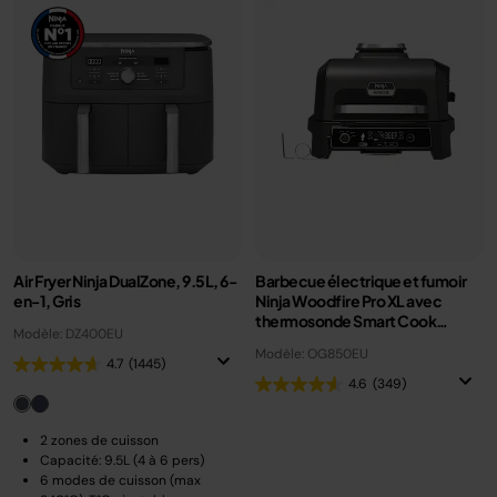
Air Fryer Ninja DualZone, 9.5L, 6-
Barbecue électrique et fumoir
en-1, Gris
Ninja Woodfire Pro XL avec
thermosonde Smart Cook
Modèle: DZ400EU
OG850EU
Modèle: OG850EU
4.7
(1445)
4.6
(349)
2 zones de cuisson
Capacité: 9.5L (4 à 6 pers)
6 modes de cuisson (max