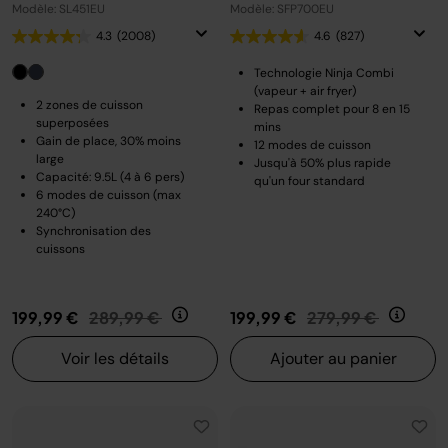
Modèle: SL451EU
Modèle: SFP700EU
4.3
(2008)
4.6
(827)
Technologie Ninja Combi
(vapeur + air fryer)
2 zones de cuisson
Repas complet pour 8 en 15
superposées
mins
Gain de place, 30% moins
12 modes de cuisson
large
Jusqu'à 50% plus rapide
Capacité: 9.5L (4 à 6 pers)
qu'un four standard
6 modes de cuisson (max
240°C)
Synchronisation des
cuissons
Prix réduit de
au
Prix réduit de
au
199,99 €
289,99 €
199,99 €
279,99 €
Voir les détails
Ajouter au panier