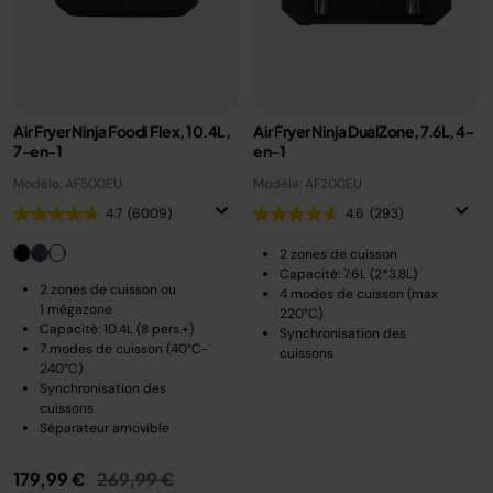
Air Fryer Ninja Foodi Flex, 10.4L,
Air Fryer Ninja DualZone, 7.6L, 4-
7-en-1
en-1
Modèle: AF500EU
Modèle: AF200EU
4.7
(6009)
4.6
(293)
2 zones de cuisson
Capacité: 7.6L (2*3.8L)
2 zones de cuisson ou
4 modes de cuisson (max
1 mégazone
220°C)
Capacité: 10.4L (8 pers.+)
Synchronisation des
7 modes de cuisson (40°C-
cuissons
240°C)
Synchronisation des
cuissons
Séparateur amovible
Prix réduit de
au
179,99 €
269,99 €