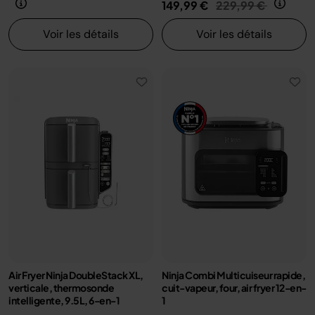
Prix réduit de
au
149,99 €
229,99 €
Voir les détails
Voir les détails
Air Fryer Ninja DoubleStack XL,
Ninja Combi Multicuiseur rapide,
verticale, thermosonde
cuit-vapeur, four, air fryer 12-en-
intelligente, 9.5L, 6-en-1
1