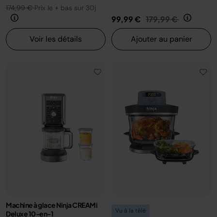
174,99 €
Prix le + bas sur 30j
Prix réduit de
au
99,99 €
179,99 €
Voir les détails
Ajouter au panier
Machine à glace Ninja CREAMi
Vu à la télé
Deluxe 10-en-1