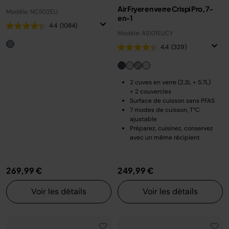
Air Fryer en verre Crispi Pro, 7-
Modèle: NC502EU
en-1
4.4
(1084)
Modèle: AS101EUCY
4.4
(329)
2 cuves en verre (2.3L + 5.7L)
+ 2 couvercles
Surface de cuisson sans PFAS
7 modes de cuisson, T°C
ajustable
Préparez, cuisinez, conservez
avec un même récipient
269,99 €
249,99 €
Voir les détails
Voir les détails