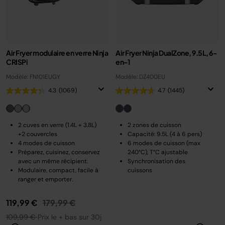
Air Fryer modulaire en verre Ninja
Air Fryer Ninja DualZone, 9.5L, 6-
CRISPi
en-1
Modèle: FN101EUGY
Modèle: DZ400EU
4.3
(1069)
4.7
(1445)
2 cuves en verre (1.4L + 3.8L)
2 zones de cuisson
+2 couvercles
Capacité: 9.5L (4 à 6 pers)
4 modes de cuisson
6 modes de cuisson (max
Préparez, cuisinez, conservez
240°C), T°C ajustable
avec un même récipient.
Synchronisation des
Modulaire, compact, facile à
cuissons
ranger et emporter.
Prix réduit de
au
119,99 €
179,99 €
109,99 €
Prix le + bas sur 30j