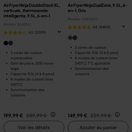
Air Fryer Ninja DoubleStack XL,
Air Fryer Ninja DualZone, 9.5L, 6-
verticale, thermosonde
en-1, Gris
intelligente, 9.5L, 6-en-1
Modèle: DZ400EU
Modèle: SL451EU
4.8
(9469)
4.3
(2009)
2 zones de cuisson
2 zones de cuisson
Capacité: 9.5L (4 à 6 pers)
superposées
6 modes de cuisson (max
Gain de place, 30% moins
240°C), T°C ajustable
large
Synchronisation des
Capacité: 9.5L (4 à 6 pers)
cuissons
6 modes de cuisson (max
240°C)
Synchronisation des
cuissons
Prix réduit de
au
Prix réduit de
au
199,99 €
289,99 €
149,99 €
229,99 €
Voir les détails
Ajouter au panier