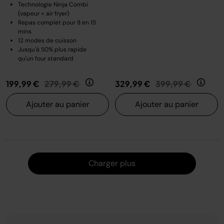
Technologie Ninja Combi
(vapeur + air fryer)
Repas complet pour 8 en 15
mins
12 modes de cuisson
Jusqu'à 50% plus rapide
qu'un four standard
Prix réduit de
au
Prix réduit de
au
199,99 €
279,99 €
329,99 €
399,99 €
Ajouter au panier
Ajouter au panier
Charger
Charger plus