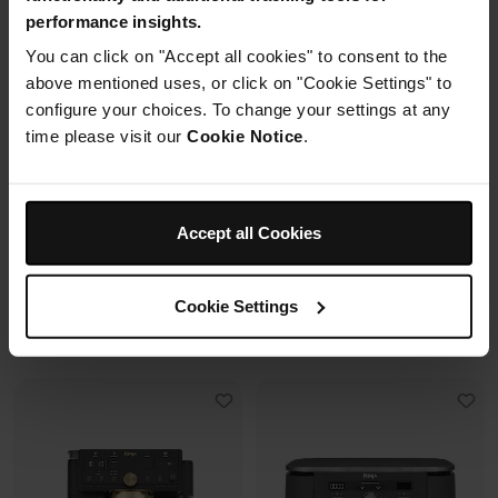
performance insights.
2 cuves en verre (1.4L + 3.8L)
You can click on "Accept all cookies" to consent to the
Capacité 4.4L (3.3L util.)
+2 couvercles
above mentioned uses, or click on "Cookie Settings" to
12+ verres de 25 cl
4 modes de cuisson
configure your choices. To change your settings at any
6 programmes + SlushAssist
Préparez, cuisinez, conservez
avec un même récipient.
time please visit our
Cookie Notice
.
Modulaire, compact, facile à
ranger et emporter.
Prix réduit de
au
119,99 €
179,99 €
Accept all Cookies
109,99 €
Prix le + bas sur 30j
349,99 €
Cookie Settings
Voir les détails
Voir les détails