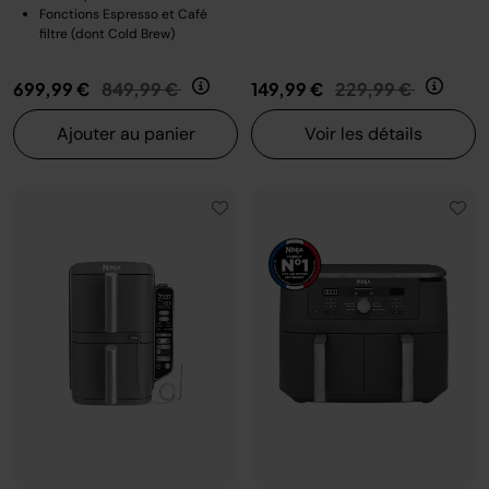
Fonctions Espresso et Café
filtre (dont Cold Brew)
Prix réduit de
au
Prix réduit de
au
699,99 €
849,99 €
149,99 €
229,99 €
Ajouter au panier
Voir les détails