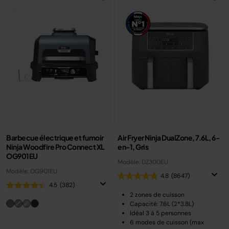
Barbecue électrique et fumoir
Air Fryer Ninja DualZone, 7.6L, 6-
Ninja Woodfire Pro Connect XL
en-1, Gris
OG901EU
Modèle: DZ300EU
Modèle: OG901EU
4.8
(8647)
4.5
(382)
2 zones de cuisson
Capacité: 7.6L (2*3.8L)
Idéal 3 à 5 personnes
6 modes de cuisson (max