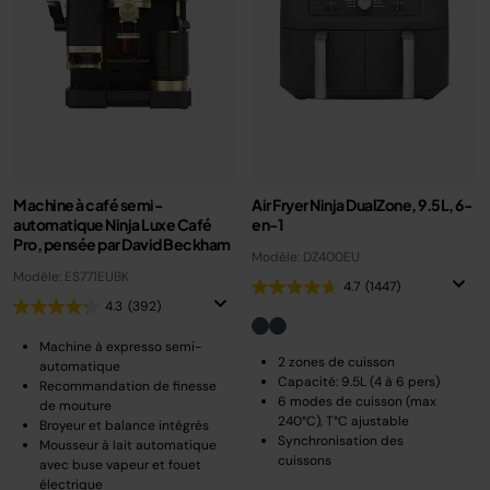
Machine à café semi-
Air Fryer Ninja DualZone, 9.5L, 6-
automatique Ninja Luxe Café
en-1
Pro, pensée par David Beckham
Modèle: DZ400EU
Modèle: ES771EUBK
4.7
(1447)
4.3
(392)
Machine à expresso semi-
2 zones de cuisson
automatique
Capacité: 9.5L (4 à 6 pers)
Recommandation de finesse
6 modes de cuisson (max
de mouture
240°C), T°C ajustable
Broyeur et balance intégrés
Synchronisation des
Mousseur à lait automatique
cuissons
avec buse vapeur et fouet
électrique