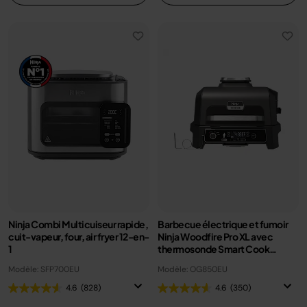
Ninja Combi Multicuiseur rapide,
Barbecue électrique et fumoir
cuit-vapeur, four, air fryer 12-en-
Ninja Woodfire Pro XL avec
1
thermosonde Smart Cook
OG850EU
Modèle: SFP700EU
Modèle: OG850EU
4.6
(828)
4.6
(350)