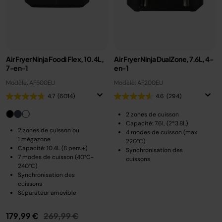
Air Fryer Ninja Foodi Flex, 10.4L,
Air Fryer Ninja DualZone, 7.6L, 4-
7-en-1
en-1
Modèle: AF500EU
Modèle: AF200EU
4.7
(6014)
4.6
(294)
2 zones de cuisson
Capacité: 7.6L (2*3.8L)
2 zones de cuisson ou
4 modes de cuisson (max
1 mégazone
220°C)
Capacité: 10.4L (8 pers.+)
Synchronisation des
7 modes de cuisson (40°C-
cuissons
240°C)
Synchronisation des
cuissons
Séparateur amovible
Prix réduit de
au
179,99 €
269,99 €