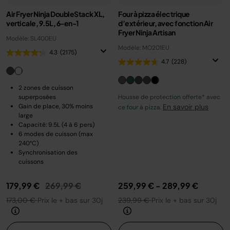
Air Fryer Ninja DoubleStack XL,
Four à pizza électrique
verticale, 9.5L, 6-en-1
d’extérieur, avec fonction Air
Fryer Ninja Artisan
Modèle: SL400EU
Modèle: MO201EU
4.3
(2175)
4.7
(228)
2 zones de cuisson
superposées
Housse de protection offerte* avec
Gain de place, 30% moins
En savoir plus
ce four à pizza.
large
Capacité: 9.5L (4 à 6 pers)
6 modes de cuisson (max
240°C)
Synchronisation des
cuissons
Prix réduit de
au
179,99 €
269,99 €
259,99 €
-
289,99 €
173,00 €
Prix le + bas sur 30j
239,99 €
Prix le + bas sur 30j