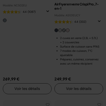
Air Fryer en verre Crispi Pro, 7-
Modèle: NC502EU
en-1
4.4
(1087)
Modèle: AS101EUCY
4.4
(332)
2 cuves en verre (2.3L + 5.7L)
+ 2 couvercles
Surface de cuisson sans PFAS
7 modes de cuisson, T°C
ajustable
Préparez, cuisinez, conservez
avec un même récipient
269,99 €
249,99 €
Voir les détails
Voir les détails