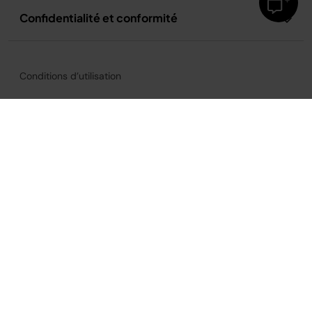
Confidentialité et conformité
Conditions d’utilisation
Conditions d’utilisation de la recette
Politique de confidentialité
Avis relatif à la publicité et aux cookies
Accessibilité
France
©2026
SharkNinja Operating, LLC.
Tous droits réservés.