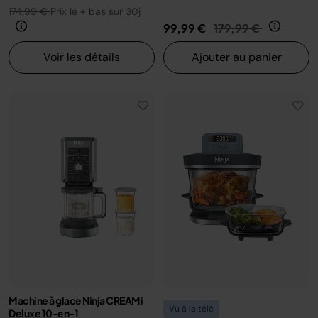
174,99 €
Prix le + bas sur 30j
Prix réduit de
au
99,99 €
179,99 €
Voir les détails
Ajouter au panier
Machine à glace Ninja CREAMi
Vu à la télé
Deluxe 10-en-1