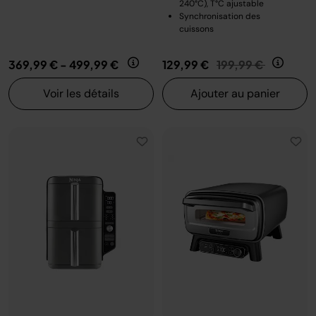
240°C), T°C ajustable
Synchronisation des
cuissons
Prix réduit de
au
369,99 €
-
499,99 €
129,99 €
199,99 €
Voir les détails
Ajouter au panier